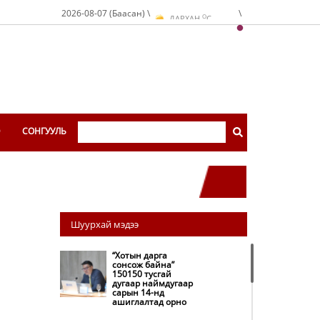
O
2026-08-07 (Баасан) \
\
ДАРХАН
C
O
ЭРДЭНЭТ
C
O
УЛААНБААТАР
C
Э
СОНГУУЛЬ
Шуурхай мэдээ
“Хотын дарга
сонсож байна”
150150 тусгай
дугаар наймдугаар
сарын 14-нд
ашиглалтад орно