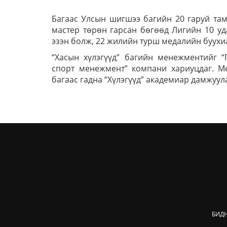
Багаас Улсын шигшээ багийн 20 гаруй там
мастер төрөн гарсан бөгөөд Лигийн 10 уд
эзэн болж, 22 жилийн турш медалийн буухи
“Хасын хүлэгүүд” багийн менежментийг “
спорт менежмент” компани хариуцдаг. Мө
багаас гадна “Хүлэгүүд” академиар дамжуула
БИД