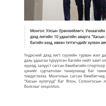
Монгол Улсын Ерөнхийлөгч Ухнаагийн
дээд лигийн 10 удаагийн аварга “Хасын 
багийн эзэд, ивээн тэтгэгчдийг хүлээн ав
Үндэсний дээд лигт сүүлийн гурван жил д
дахь удаагаа түрүүлсэн багийн нийт хамт о
хүүхэд, залууст сагсан бөмбөгийн спортоор 
цэнийг сурталчлан таниулахад баг там
тэмдэглэлээ. Монголын сагсан бөмбөгчид 
“Хасын хүлэгүүд” баг Япон, Солонгосын 
болсныг онцоллоо.