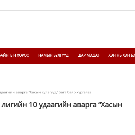
БАЙНГЫН ХОРОО
НАМЫН БҮЛГҮҮД
ШАР МЭДЭЭ
ХЭН НЬ ХЭН Б
даагийн аварга “Хасын хүлэгүүд” багт баяр хүргэлээ
 лигийн 10 удаагийн аварга “Хасын