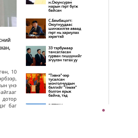
н.Оюунсүрэн
танилцуулна
нарын гэрт бүгж
байсан
Нөөцийн махны
худалдаа,
С.Бямбацогт:
борлуулалтыг
Оюутнуудаас
нээлттэй ил тод
шинжилгээ аваад
болгоно
гэрт нь хариулах
хэрэгтэй
сний
Бүх шатанд
хэмнэлтийн
хан,
33 тэрбумаар
горимд шилжиж,
тансагласан
найр наадам,
гурван гишүүнийг
зөвлөгөөн, гадаад
эгүүлэн татах уу
томилолтыг
хориглолоо
гөн, 10
"Тэвнэ"-ээр
Автобензин,
эрбээр,
тусалсан
дизель түлшний
монголчуудын
тын үнэ
онцгой албан
бэлгийг "тэмээ"
татварыг тэглэлээ
айгааг
болгон ярьж
байна, тэд
н дотор
Хэт халуун өдрүүд
эг баг
“УБТЗ” Хувь
үргэлжлэх учраас
нийлүүлсэн
наршихгүй байхыг
нийгэмлэгт УИХ-
зөвлөв
ын 13 гишүүн 24
хүн, Дэд сайд асан
Б.Цогтгэрэл 10 хүн
“шахжээ”
COP17 хурлын
бэлтгэл ажил 90