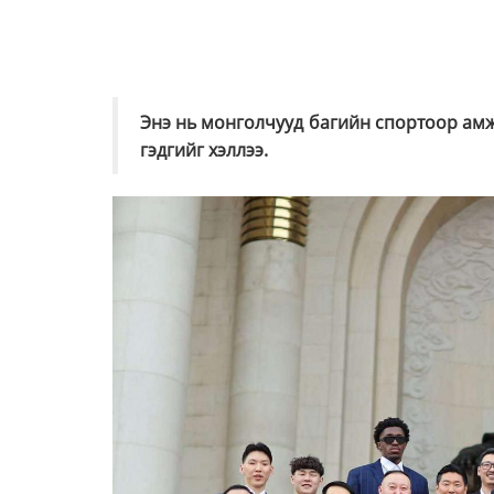
Энэ нь монголчууд багийн спортоор амжи
гэдгийг хэллээ.