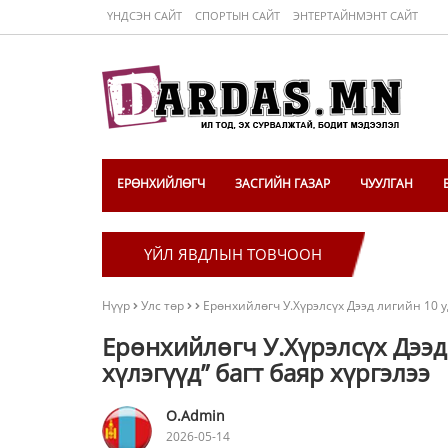
ҮНДСЭН САЙТ
СПОРТЫН САЙТ
ЭНТЕРТАЙНМЭНТ САЙТ
ЕРӨНХИЙЛӨГЧ
ЗАСГИЙН ГАЗАР
ЧУУЛГАН
ҮЙЛ ЯВДЛЫН ТОВЧООН
Нүүр
Улс төр
Ерөнхийлөгч У.Хүрэлсүх Дээд лигийн 10 у
Ерөнхийлөгч У.Хүрэлсүх Дээд
хүлэгүүд” багт баяр хүргэлээ
O.Admin
2026-05-14