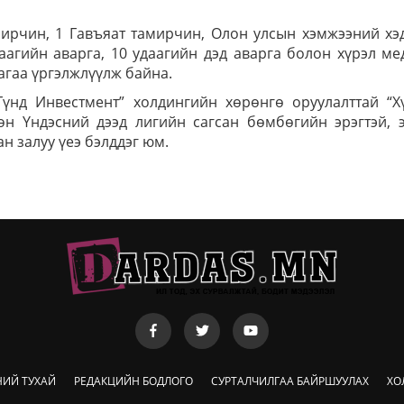
ирчин, 1 Гавъяат тамирчин, Олон улсын хэмжээний хэ
аагийн аварга, 10 удаагийн дэд аварга болон хүрэл м
агаа үргэлжлүүлж байна.
Гүнд Инвестмент” холдингийн хөрөнгө оруулалттай “Хү
н Үндэсний дээд лигийн сагсан бөмбөгийн эрэгтэй, э
н залуу үеэ бэлддэг юм.
НИЙ ТУХАЙ
РЕДАКЦИЙН БОДЛОГО
СУРТАЛЧИЛГАА БАЙРШУУЛАХ
ХО