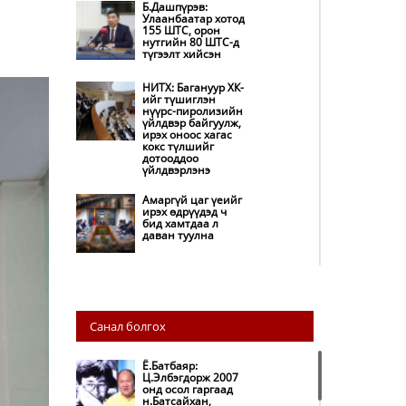
Б.Дашпүрэв:
Улаанбаатар хотод
155 ШТС, орон
нутгийн 80 ШТС-д
түгээлт хийсэн
НИТХ: Багануур ХК-
ийг түшиглэн
нүүрс-пиролизийн
үйлдвэр байгуулж,
ирэх оноос хагас
кокс түлшийг
дотооддоо
үйлдвэрлэнэ
Амаргүй цаг үеийг
ирэх өдрүүдэд ч
бид хамтдаа л
даван туулна
НИТХ-ын
төлөөлөгчид
COP17 бага хурлын
бэлтгэл ажлын
Санал болгох
талаар мэдээлэл
сонслоо
Ё.Батбаяр:
Монгол Улс
Ц.Элбэгдорж 2007
“COP17”-д “Тал
онд осол гаргаад
хээрийн
н.Батсайхан,
төлөвлөгөө”-гөө