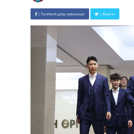
| Facebook дээр хуваалцах
| Жиргэх