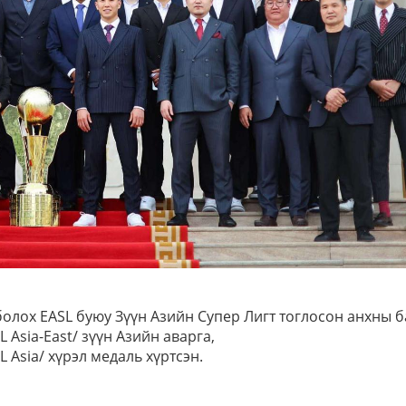
болох EASL буюу Зүүн Азийн Супер Лигт тоглосон анхны б
 Asia-East/ зүүн Азийн аварга,
 Asia/ хүрэл медаль хүртсэн.