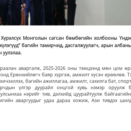
 Хүрэлсүх Монголын сагсан бөмбөгийн холбооны Үндэ
хүлэгүүд” багийн тамирчид, дасгалжуулагч, арын албаны
ч уулзлаа.
араалан аваргалж, 2025-2026 оны тэмцээнд мөн цом өр
лонд Ерөнхийлөгч баяр хүргэж, амжилт хүсэн ерөөлөө. Т
хичээллэх, багийн ажиллагаа, амжилт, сахилга бат, спор
ирчдын үлгэр дуурайл онцгой хувь нэмэр оруулж б
улсынхаа нэрийг тив, дэлхийд цуурайтуулж байгаагий
лигийн аваргуудыг удаа дараа хожиж, Ази тивдээ шилд