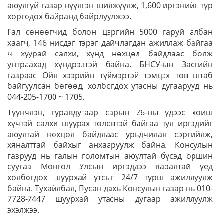
аюулгүй газар нүүлгэн шилжүүлж, 1,600 иргэнийг түр
хоргодох байранд байрлуулжээ.
Гал сөнөөгчид болон цэргийн 5000 гаруй албан
хаагч, 146 нисдэг тэрэг дайчлагдан ажиллаж байгаа
ч хуурай салхи, хүнд нөхцөл байдлаас болж
унтраахад хүндрэлтэй байна. БНСУ-ын Засгийн
газраас Ойн хээрийн түймэртэй тэмцэх төв штаб
байгуулсан бөгөөд, холбогдох утасны дугаарууд нь
044-205-1700 ~ 1705.
Түүнчлэн, гуравдугаар сарын 26-ны үдээс хойш
хүчтэй салхи шуурах төлөвтэй байгаа тул иргэдийг
аюултай нөхцөл байдлаас урьдчилан сэргийлж,
хяналттай байхыг анхааруулж байна. Консулын
газрууд нь галын голомтын аюултай бүсэд оршин
суугаа Монгол Улсын иргэддээ яаралтай үед
холбогдох шуурхай утсыг 24/7 турш ажиллуулж
байна. Тухайлбал, Пусан дахь Консулын газар нь 010-
7728-7447 шуурхай утасны дугаар ажиллуулж
эхэлжээ.