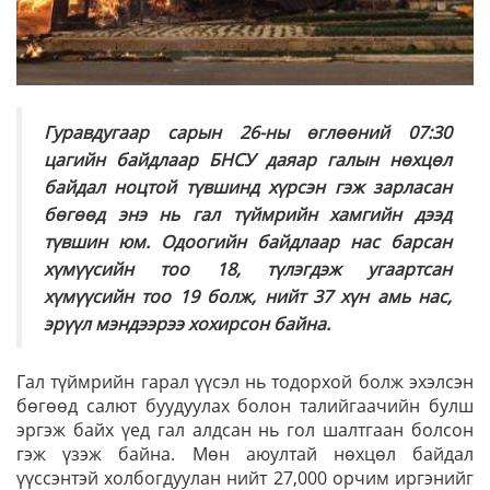
Гуравдугаар сарын 26-ны өглөөний 07:30
цагийн байдлаар БНСУ даяар галын нөхцөл
байдал ноцтой түвшинд хүрсэн гэж зарласан
бөгөөд энэ нь гал түймрийн хамгийн дээд
түвшин юм. Одоогийн байдлаар нас барсан
хүмүүсийн тоо 18, түлэгдэж угаартсан
хүмүүсийн тоо 19 болж, нийт 37 хүн амь нас,
эрүүл мэндээрээ хохирсон байна.
Гал түймрийн гарал үүсэл нь тодорхой болж эхэлсэн
бөгөөд салют буудуулах болон талийгаачийн булш
эргэж байх үед гал алдсан нь гол шалтгаан болсон
гэж үзэж байна. Мөн аюултай нөхцөл байдал
үүссэнтэй холбогдуулан нийт 27,000 орчим иргэнийг