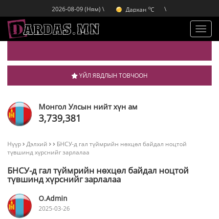
o
Дархан
C
2026-08-09 (Ням) \
\
o
Эрдэнэт
C
o
Улаанбаатар
C
Toggl
navig
ҮЙЛ ЯВДЛЫН ТОВЧООН
Монгол Улсын нийт хүн ам
3,739,381
Нүүр
Дэлхий
БНСУ-д гал түймрийн нөхцөл байдал ноцтой
түвшинд хүрснийг зарлалаа
БНСУ-д гал түймрийн нөхцөл байдал ноцтой
түвшинд хүрснийг зарлалаа
O.Admin
2025-03-26