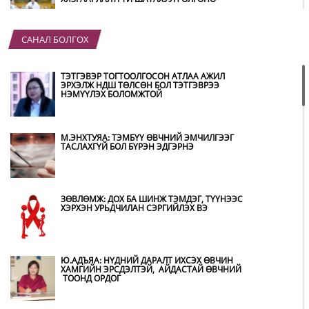
САНАЛ БОЛГОХ
“ХОТЫН ДАРГА СОНСОЖ БАЙНА” 150150
ТУСГАЙ ДУГААР НАЙМДУГААР САРЫН 14-НД
АШИГЛАЛТАД ОРНО
ТЭТГЭВЭР ТОГТООЛГОСОН АТЛАА АЖИЛ
ЭРХЭЛЖ НДШ ТӨЛСӨН БОЛ ТЭТГЭВРЭЭ
НЭМҮҮЛЭХ БОЛОМЖТОЙ
Б.ДАШПҮРЭВ: УЛААНБААТАР ХОТОД 155 ШТС,
ОРОН НУТГИЙН 80 ШТС-Д ТҮГЭЭЛТ ХИЙСЭН
М.ЭНХТУЯА: ТЭМБҮҮ ӨВЧНИЙ ЭМЧИЛГЭЭГ
ТАСЛАХГҮЙ БОЛ БҮРЭН ЭДГЭРНЭ
НИТХ: БАГАНУУР ХК-ИЙГ ТҮШИГЛЭН НҮҮРС-
ПИРОЛИЗИЙН ҮЙЛДВЭР БАЙГУУЛЖ, ИРЭХ
ОНООС ХАГАС КОКС ТҮЛШИЙГ ДОТООДДОО
ЗӨВЛӨМЖ: ДОХ БА ШИНЖ ТЭМДЭГ, ТҮҮНЭЭС
ҮЙЛДВЭРЛЭНЭ
ХЭРХЭН УРЬДЧИЛАН СЭРГИЙЛЭХ ВЭ
АМАРГҮЙ ЦАГ ҮЕИЙГ ИРЭХ ӨДРҮҮДЭД Ч БИД
ХАМТДАА Л ДАВАН ТУУЛНА
Ю.АДЪЯА: НҮДНИЙ ДАРАЛТ ИХСЭХ ӨВЧИН
ХАМГИЙН ЭРСДЭЛТЭЙ, АЙДАСТАЙ ӨВЧНИЙ
ТООНД ОРДОГ
ОХУ-ААС СҮХБААТАР БООМТООР ОРЖ ИРСЭН
ШАТАХУУНЫ МЭДЭЭЛЭЛ