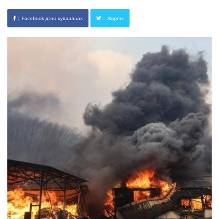
| Facebook дээр хуваалцах
| Жиргэх