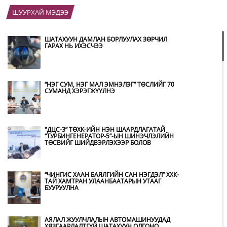
ШУУРХАЙ МЭДЭЭ
ШАТАХУУН ДАМЛАН БОРЛУУЛАХ ЗӨРЧИЛ
ГАРАХ НЬ ИХЭСЧЭЭ
“НЭГ СУМ, НЭГ МАЛ ЭМНЭЛЭГ” ТӨСЛИЙГ 70
СУМАНД ХЭРЭГЖҮҮЛНЭ
"ДЦС-3” ТӨХК-ИЙН НЭН ШААРДЛАГАТАЙ
“ТУРБИНГЕНЕРАТОР-5”-ЫН ШИНЭЧЛЭЛИЙН
ТӨСВИЙГ ШИЙДВЭРЛЭХЭЭР БОЛОВ
“ЧИНГИС ХААН БАЯЛГИЙН САН НЭГДЭЛ” ХХК-
ТАЙ ХАМТРАН УЛААНБААТАРЫН УТААГ
БУУРУУЛНА
АЯЛАЛ ЖУУЛЧЛАЛЫН АВТОМАШИНУУДАД
ХЯЗГААРЛАЛТГҮЙ ШАТАХУУН ОЛГОНО