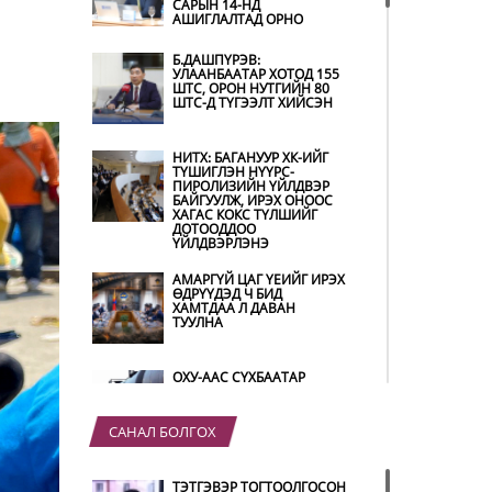
САРЫН 14-НД
АШИГЛАЛТАД ОРНО
Б.ДАШПҮРЭВ:
УЛААНБААТАР ХОТОД 155
ШТС, ОРОН НУТГИЙН 80
ШТС-Д ТҮГЭЭЛТ ХИЙСЭН
НИТХ: БАГАНУУР ХК-ИЙГ
ТҮШИГЛЭН НҮҮРС-
ПИРОЛИЗИЙН ҮЙЛДВЭР
БАЙГУУЛЖ, ИРЭХ ОНООС
ХАГАС КОКС ТҮЛШИЙГ
ДОТООДДОО
ҮЙЛДВЭРЛЭНЭ
АМАРГҮЙ ЦАГ ҮЕИЙГ ИРЭХ
ӨДРҮҮДЭД Ч БИД
ХАМТДАА Л ДАВАН
ТУУЛНА
ОХУ-ААС СҮХБААТАР
БООМТООР ОРЖ ИРСЭН
ШАТАХУУНЫ МЭДЭЭЛЭЛ
САНАЛ БОЛГОХ
ҮЕР УСНЫ БОЛЗОШГҮЙ
ТЭТГЭВЭР ТОГТООЛГОСОН
АЮУЛААС СЭРГИЙЛЖ,