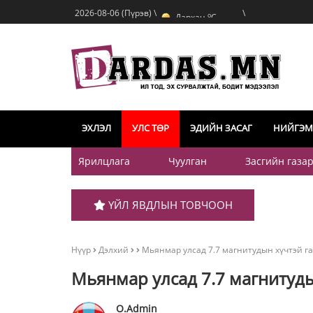
o
Дархан
C
2026-08-06 (Пүрэв) \
\
o
Эрдэнэт
C
o
Улаанбаатар
C
ЭХЛЭЛ
УЛС ТӨР
ЭДИЙН ЗАСАГ
НИЙГЭМ
Ярилцлага
Чуулган
Засгийн газа
ҮЙЛ ЯВДЛЫН ТОВЧООН
Нүүр
Дэлхий
Мьянмар улсад 7.7 магнитудын хүчтэй га
Мьянмар улсад 7.7 магнитуды
O.Admin