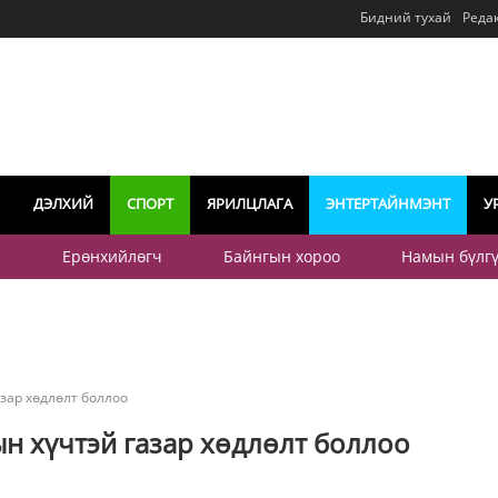
Бидний тухай
Реда
ДЭЛХИЙ
СПОРТ
ЯРИЛЦЛАГА
ЭНТЕРТАЙНМЭНТ
У
р
Ерөнхийлөгч
Байнгын хороо
Намын бүлг
зар хөдлөлт боллоо
н хүчтэй газар хөдлөлт боллоо