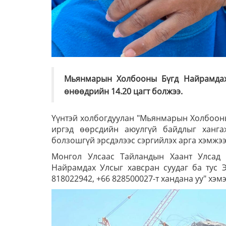
Мьянмарын Холбооны Бүгд Найрамдах 
өнөөдрийн 14.20 цагт болжээ.
Үүнтэй холбогдуулан "Мьянмарын Холбооны
иргэд өөрсдийн аюулгүй байдлыг ханга
болзошгүй эрсдэлээс сэргийлэх арга хэмжээ
Монгол Улсаас Тайландын Хаант Улсад
Найрамдах Улсыг хавсран суудаг ба тус 
818022942, +66 828500027-т хандана уу" хэм