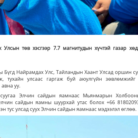
Улсын төв хэсгээр 7.7 магнитудын хүчтэй газар хөд
 Бүгд Найрамдах Улс, Тайландын Хаант Улсад оршин с
ж, тухайн улсаас гаргаж буй аюулгүйн зөвлөмжийг 
 авна уу.
 суугаа Элчин сайдын яамнаас Мьянмарын Холбоон
Элчин сайдын яамны шуурхай утас болох +66 81802093
ээн тус улсад суух Элчин сайдын яамнаас мэдээлэл өглөө.