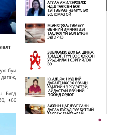
АТЛАА АЖИЛ ЭРХЭЛЖ
ХОЛБОГДОХ
НДШ ТӨЛСӨН БОЛ
БАЙГУУЛЛАГУУД
ТЭТГЭВРЭЭ НЭМҮҮЛЭХ
ӨНДӨРЖҮҮЛСЭН БЭЛЭН
БОЛОМЖТОЙ
БАЙДАЛД АЖИЛЛАЖ
БАЙНА
М.ЭНХТУЯА: ТЭМБҮҮ
НИТХ-ЫН ТӨЛӨӨЛӨГЧИД
ӨВЧНИЙ ЭМЧИЛГЭЭГ
COP17 БАГА ХУРЛЫН
ТАСЛАХГҮЙ БОЛ БҮРЭН
БЭЛТГЭЛ АЖЛЫН ТАЛААР
ЭДГЭРНЭ
МЭДЭЭЛЭЛ СОНСЛОО
лөлт
ЗӨВЛӨМЖ: ДОХ БА ШИНЖ
МОНГОЛ УЛС “COP17”-Д
ТЭМДЭГ, ТҮҮНЭЭС ХЭРХЭН
“ТАЛ ХЭЭРИЙН
УРЬДЧИЛАН СЭРГИЙЛЭХ
ТӨЛӨВЛӨГӨӨ”-ГӨӨ
ВЭ
ТАНИЛЦУУЛНА
ууж буй
дагаж,
Ю.АДЪЯА: НҮДНИЙ
НӨӨЦИЙН МАХНЫ
ДАРАЛТ ИХСЭХ ӨВЧИН
ХУДАЛДАА,
ХАМГИЙН ЭРСДЭЛТЭЙ,
БОРЛУУЛАЛТЫГ НЭЭЛТТЭЙ
АЙДАСТАЙ ӨВЧНИЙ
ы Бүгд
ИЛ ТОД БОЛГОНО
ТООНД ОРДОГ
0, +66
АЖЛЫН ЦАГ ДУУССАНЫ
БҮХ ШАТАНД
ДАРАА БУСАД РУУ БИТГИЙ
ХЭМНЭЛТИЙН ГОРИМД
ЗАЛГАЖ БАЙГААРАЙ
ШИЛЖИЖ, НАЙР НААДАМ,
ЗӨВЛӨГӨӨН, ГАДААД
ТОМИЛОЛТЫГ
ХОРИГЛОЛОО
Ш.БАТСАЙХАН: МАШИН