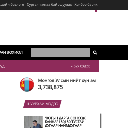
кцийн бодлого
Сурталчилгаа байршуулах
Холбоо барих
РАН ЗОХИОЛ
үүд
БҮХ СЭДЭВ
Монгол Улсын нийт хүн ам
3,738,875
ШУУРХАЙ МЭДЭЭ
“ХОТЫН ДАРГА СОНСОЖ
БАЙНА” 150150 ТУСГАЙ
ДУГААР НАЙМДУГААР