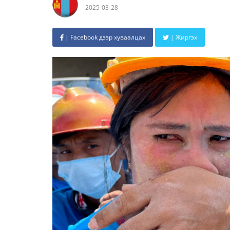
2025-03-28
| Facebook дээр хуваалцах
| Жиргэх