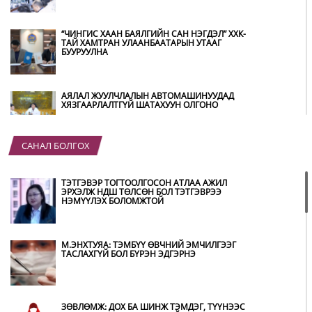
“ЧИНГИС ХААН БАЯЛГИЙН САН НЭГДЭЛ” ХХК-
ТАЙ ХАМТРАН УЛААНБААТАРЫН УТААГ
БУУРУУЛНА
АЯЛАЛ ЖУУЛЧЛАЛЫН АВТОМАШИНУУДАД
ХЯЗГААРЛАЛТГҮЙ ШАТАХУУН ОЛГОНО
САНАЛ БОЛГОХ
“ХОТЫН ДАРГА СОНСОЖ БАЙНА” 150150
ТУСГАЙ ДУГААР НАЙМДУГААР САРЫН 14-НД
АШИГЛАЛТАД ОРНО
ТЭТГЭВЭР ТОГТООЛГОСОН АТЛАА АЖИЛ
ЭРХЭЛЖ НДШ ТӨЛСӨН БОЛ ТЭТГЭВРЭЭ
НЭМҮҮЛЭХ БОЛОМЖТОЙ
Б.ДАШПҮРЭВ: УЛААНБААТАР ХОТОД 155 ШТС,
ОРОН НУТГИЙН 80 ШТС-Д ТҮГЭЭЛТ ХИЙСЭН
М.ЭНХТУЯА: ТЭМБҮҮ ӨВЧНИЙ ЭМЧИЛГЭЭГ
ТАСЛАХГҮЙ БОЛ БҮРЭН ЭДГЭРНЭ
НИТХ: БАГАНУУР ХК-ИЙГ ТҮШИГЛЭН НҮҮРС-
ПИРОЛИЗИЙН ҮЙЛДВЭР БАЙГУУЛЖ, ИРЭХ
ОНООС ХАГАС КОКС ТҮЛШИЙГ ДОТООДДОО
ЗӨВЛӨМЖ: ДОХ БА ШИНЖ ТЭМДЭГ, ТҮҮНЭЭС
ҮЙЛДВЭРЛЭНЭ