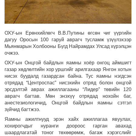
ОХУ-ын Ерөнхийлөгч В.В.Путины өгсөн чиг үүргийн
дагуу Оросын 100 гаруй аврагч тусламж үзүүлэхээр
Мьянмарын Холбооны Бүгд Найрамдах Улсад хүрэлцэн
очжээ.
ОХУ-ын Онцгой байдлын яамны хоёр онгоц аймшигт
газар хөдлөлтийн хор уршгийг арилгахаар Янгон хотын
нисэх буудалд газардсан байна. Тус яамны нэгдсэн
отрядад “Центроспас” нисэхийн отряд болон онцгой
эрсдэлтэй аврах ажиллагааны “Лидер” төвийн 120
аврагч багтав. Мөн энэхүү отрядад нохойн баг,
анестезиологичид, Онцгой байдлын яамны сэтгэл
зүйчид багтжээ.
Яамны ажилтнууд эрэн хайх ажиллагаа явуулах,
хохирогчдыг нуранги доороос гарган авахад
шаардлагатай тоног төхөөрөмж, багаж хэрэгслийг