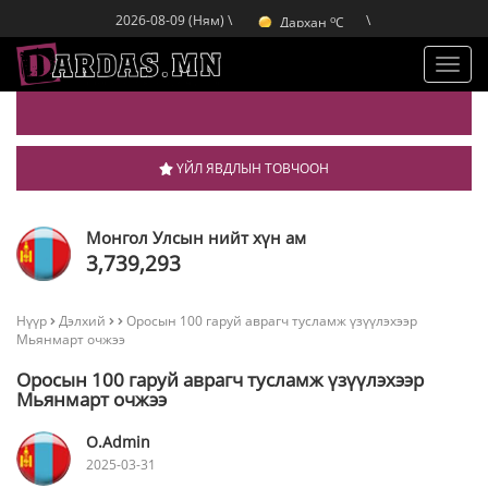
Улаанбаатар
C
o
Дархан
C
2026-08-09 (Ням) \
\
o
Эрдэнэт
C
o
Улаанбаатар
C
Toggl
navig
ҮЙЛ ЯВДЛЫН ТОВЧООН
Монгол Улсын нийт хүн ам
3,739,293
Нүүр
Дэлхий
Оросын 100 гаруй аврагч тусламж үзүүлэхээр
Мьянмарт очжээ
Оросын 100 гаруй аврагч тусламж үзүүлэхээр
Мьянмарт очжээ
O.Admin
2025-03-31