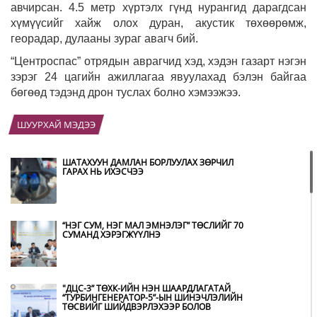
авчирсан. 4.5 метр хүртэлх гүнд нурангид дарагдсан
хүмүүсийг хайж олох дуран, акустик төхөөрөмж,
георадар, дулааны зураг авагч бий.
“Центроспас” отрядын аврагчид хэд, хэдэн газарт нэгэн
зэрэг 24 цагийн ажиллагаа явуулахад бэлэн байгаа
бөгөөд тэдэнд дрон туслах болно хэмээжээ.
ШУУРХАЙ МЭДЭЭ
ШАТАХУУН ДАМЛАН БОРЛУУЛАХ ЗӨРЧИЛ
ГАРАХ НЬ ИХЭСЧЭЭ
“НЭГ СУМ, НЭГ МАЛ ЭМНЭЛЭГ” ТӨСЛИЙГ 70
СУМАНД ХЭРЭГЖҮҮЛНЭ
"ДЦС-3” ТӨХК-ИЙН НЭН ШААРДЛАГАТАЙ
“ТУРБИНГЕНЕРАТОР-5”-ЫН ШИНЭЧЛЭЛИЙН
ТӨСВИЙГ ШИЙДВЭРЛЭХЭЭР БОЛОВ