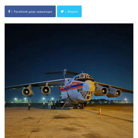
| Facebook дээр хуваалцах
| Жиргэх