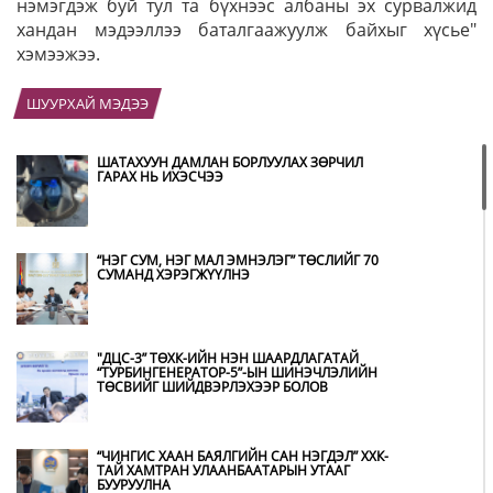
нэмэгдэж буй тул та бүхнээс албаны эх сурвалжид
хандан мэдээллээ баталгаажуулж байхыг хүсье"
хэмээжээ.
ШУУРХАЙ МЭДЭЭ
ШАТАХУУН ДАМЛАН БОРЛУУЛАХ ЗӨРЧИЛ
ГАРАХ НЬ ИХЭСЧЭЭ
“НЭГ СУМ, НЭГ МАЛ ЭМНЭЛЭГ” ТӨСЛИЙГ 70
СУМАНД ХЭРЭГЖҮҮЛНЭ
"ДЦС-3” ТӨХК-ИЙН НЭН ШААРДЛАГАТАЙ
“ТУРБИНГЕНЕРАТОР-5”-ЫН ШИНЭЧЛЭЛИЙН
ТӨСВИЙГ ШИЙДВЭРЛЭХЭЭР БОЛОВ
“ЧИНГИС ХААН БАЯЛГИЙН САН НЭГДЭЛ” ХХК-
ТАЙ ХАМТРАН УЛААНБААТАРЫН УТААГ
БУУРУУЛНА