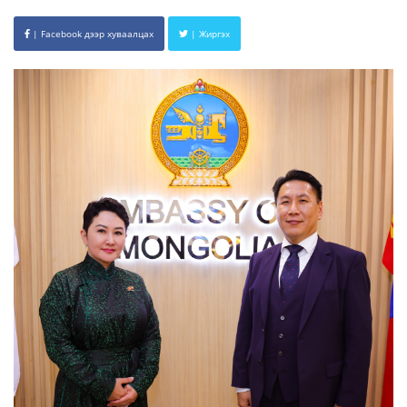
| Facebook дээр хуваалцах
| Жиргэх