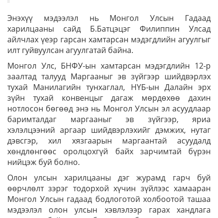
Энэхүү мэдээлэл нь Монгол Улсын Гадаад
харилцааны сайд Б.Батцэцэг Филиппин Улсад
айлчлах үеэр гарсан хамтарсан мэдэгдлийн агуулгыг
илт гуйвуулсан агуулгатай байна.
Монгол Улс, БНФУ-ын хамтарсан мэдэгдлийн 12-р
заалтад талууд Маргааныг эв зүйгээр шийдвэрлэх
тухай Манилагийн тунхаглал, НҮБ-ын Далайн эрх
зүйн тухай конвенцыг дагаж мөрдөхөө дахин
нотлосон бөгөөд энэ нь Монгол Улсын эл асуудлаар
баримталдаг маргааныг эв зүйгээр, яриа
хэлэлцээний аргаар шийдвэрлэхийг дэмжих, нутаг
дэвсгэр, хил хязгаарын маргаантай асуудалд
хөндлөнгөөс оролцохгүй байх зарчимтай бүрэн
нийцэж буй болно.
Олон улсын харилцааны дэг журамд гарч буй
өөрчлөлт зэрэг тодорхой хүчин зүйлээс хамааран
Монгол Улсын гадаад бодлоготой холбоотой ташаа
мэдээлэл олон улсын хэвлэлээр гарах хандлага