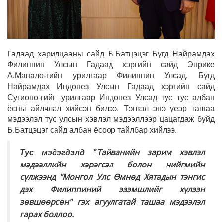
Гадаад харилцааны сайд Б.Батцэцэг Бүгд Найрамдах
Филиппин Улсын Гадаад хэргийн сайд Энрике
А.Манало-гийн урилгаар Филиппин Улсад, Бүгд
Найрамдах Индонез Улсын Гадаад хэргийн сайд
Сугионо-гийн урилгаар Индонез Улсад тус тус албан
ёсны айлчлал хийсэн билээ. Тэгвэл энэ үеэр ташаа
мэдээлэл тус улсын хэвлэл мэдээллээр цацагдаж буйд
Б.Батцэцэг сайд албан ёсоор тайлбар хийлээ.
Тайванийн зарим хэвлэл
Тус мэдэгдэлд "
мэдээллийн хэрэгсэл болон нийгмийн
сүлжээнд "Монгол Улс Өмнөд Хятадын тэнгис
дэх Филиппиний эзэмшлийг хүлээн
зөвшөөрсөн" гэх агуулгатай ташаа мэдээлэл
гарах боллоо.