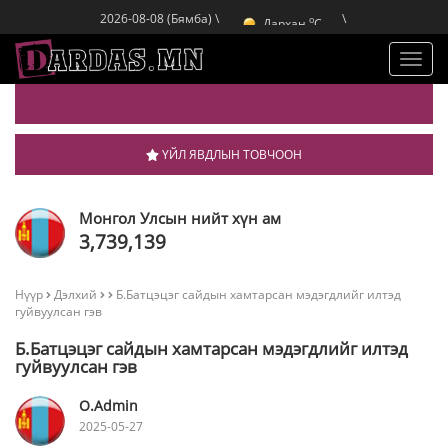
Улаанбаатар
C
o
Дархан
C
2026-08-08 (Бямба) \
\
o
Эрдэнэт
C
o
Улаанбаатар
C
Toggl
navig
ҮЙЛ ЯВДЛЫН ТОВЧООН
Монгол Улсын нийт хүн ам
3,739,139
Нүүр
Дэлхий
Б.Батцэцэг сайдын хамтарсан мэдэгдлийг илтэд
гуйвуулсан гэв
Б.Батцэцэг сайдын хамтарсан мэдэгдлийг илтэд
гуйвуулсан гэв
O.Admin
2025-05-27