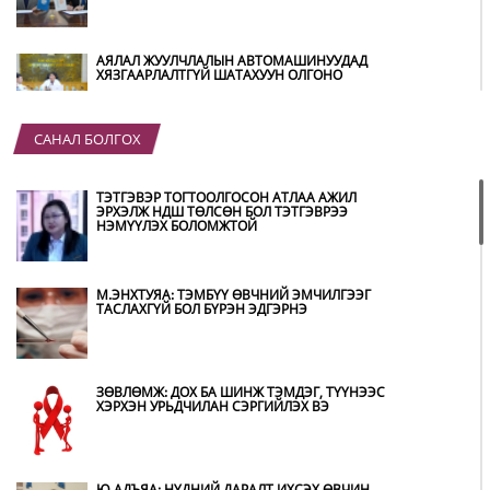
АЯЛАЛ ЖУУЛЧЛАЛЫН АВТОМАШИНУУДАД
ХЯЗГААРЛАЛТГҮЙ ШАТАХУУН ОЛГОНО
САНАЛ БОЛГОХ
“ХОТЫН ДАРГА СОНСОЖ БАЙНА” 150150
ТУСГАЙ ДУГААР НАЙМДУГААР САРЫН 14-НД
АШИГЛАЛТАД ОРНО
ТЭТГЭВЭР ТОГТООЛГОСОН АТЛАА АЖИЛ
ЭРХЭЛЖ НДШ ТӨЛСӨН БОЛ ТЭТГЭВРЭЭ
НЭМҮҮЛЭХ БОЛОМЖТОЙ
Б.ДАШПҮРЭВ: УЛААНБААТАР ХОТОД 155 ШТС,
ОРОН НУТГИЙН 80 ШТС-Д ТҮГЭЭЛТ ХИЙСЭН
М.ЭНХТУЯА: ТЭМБҮҮ ӨВЧНИЙ ЭМЧИЛГЭЭГ
ТАСЛАХГҮЙ БОЛ БҮРЭН ЭДГЭРНЭ
НИТХ: БАГАНУУР ХК-ИЙГ ТҮШИГЛЭН НҮҮРС-
ПИРОЛИЗИЙН ҮЙЛДВЭР БАЙГУУЛЖ, ИРЭХ
ОНООС ХАГАС КОКС ТҮЛШИЙГ ДОТООДДОО
ЗӨВЛӨМЖ: ДОХ БА ШИНЖ ТЭМДЭГ, ТҮҮНЭЭС
ҮЙЛДВЭРЛЭНЭ
ХЭРХЭН УРЬДЧИЛАН СЭРГИЙЛЭХ ВЭ
АМАРГҮЙ ЦАГ ҮЕИЙГ ИРЭХ ӨДРҮҮДЭД Ч БИД
ХАМТДАА Л ДАВАН ТУУЛНА
Ю.АДЪЯА: НҮДНИЙ ДАРАЛТ ИХСЭХ ӨВЧИН