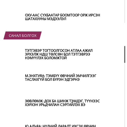
ОХУ-ААС СҮХБААТАР БООМТООР ОРЖ ИРСЭН
ШАТАХУУНЫ МЭДЭЭЛЭЛ
САНАЛ БОЛГОХ
ҮЕР УСНЫ БОЛЗОШГҮЙ АЮУЛААС
СЭРГИЙЛЖ, ХОЛБОГДОХ БАЙГУУЛЛАГУУД
ӨНДӨРЖҮҮЛСЭН БЭЛЭН БАЙДАЛД АЖИЛЛАЖ
ТЭТГЭВЭР ТОГТООЛГОСОН АТЛАА АЖИЛ
БАЙНА
ЭРХЭЛЖ НДШ ТӨЛСӨН БОЛ ТЭТГЭВРЭЭ
НЭМҮҮЛЭХ БОЛОМЖТОЙ
НИТХ-ЫН ТӨЛӨӨЛӨГЧИД COP17 БАГА
ХУРЛЫН БЭЛТГЭЛ АЖЛЫН ТАЛААР
МЭДЭЭЛЭЛ СОНСЛОО
М.ЭНХТУЯА: ТЭМБҮҮ ӨВЧНИЙ ЭМЧИЛГЭЭГ
ТАСЛАХГҮЙ БОЛ БҮРЭН ЭДГЭРНЭ
МОНГОЛ УЛС “COP17”-Д “ТАЛ ХЭЭРИЙН
ТӨЛӨВЛӨГӨӨ”-ГӨӨ ТАНИЛЦУУЛНА
ЗӨВЛӨМЖ: ДОХ БА ШИНЖ ТЭМДЭГ, ТҮҮНЭЭС
ХЭРХЭН УРЬДЧИЛАН СЭРГИЙЛЭХ ВЭ
НӨӨЦИЙН МАХНЫ ХУДАЛДАА,
БОРЛУУЛАЛТЫГ НЭЭЛТТЭЙ ИЛ ТОД
БОЛГОНО
Ю.АДЪЯА: НҮДНИЙ ДАРАЛТ ИХСЭХ ӨВЧИН