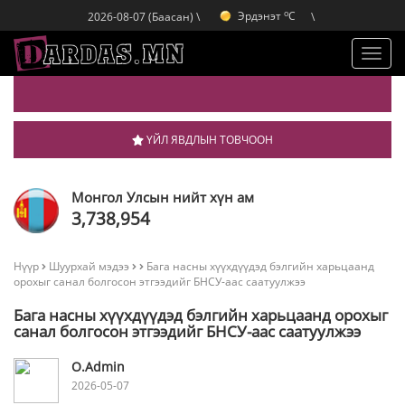
o
Эрдэнэт
C
2026-08-07 (Баасан) \
\
o
Улаанбаатар
C
o
Дархан
C
Toggl
navig
ҮЙЛ ЯВДЛЫН ТОВЧООН
Монгол Улсын нийт хүн ам
3,738,954
Нүүр
Шуурхай мэдээ
Бага насны хүүхдүүдэд бэлгийн харьцаанд
орохыг санал болгосон этгээдийг БНСУ-аас саатуулжээ
Бага насны хүүхдүүдэд бэлгийн харьцаанд орохыг
санал болгосон этгээдийг БНСУ-аас саатуулжээ
O.Admin
2026-05-07