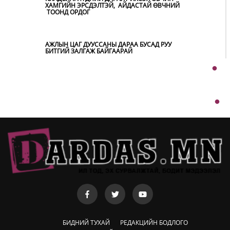
ХАМГИЙН ЭРСДЭЛТЭЙ, АЙДАСТАЙ ӨВЧНИЙ
ТООНД ОРДОГ
БҮХ ШАТАНД ХЭМНЭЛТИЙН ГОРИМД
ШИЛЖИЖ, НАЙР НААДАМ, ЗӨВЛӨГӨӨН,
ГАДААД ТОМИЛОЛТЫГ ХОРИГЛОЛОО
АЖЛЫН ЦАГ ДУУССАНЫ ДАРАА БУСАД РУУ
БИТГИЙ ЗАЛГАЖ БАЙГААРАЙ
АВТОБЕНЗИН, ДИЗЕЛЬ ТҮЛШНИЙ ОНЦГОЙ
АЛБАН ТАТВАРЫГ ТЭГЛЭЛЭЭ
Ш.БАТСАЙХАН: МАШИН ХААЖ ЗОГССОН
ТЭЭВРИЙН ХЭРЭГСЛИЙН ЭЗЭНТЭЙ 1900-
1234 ДУГААРААР ДАМЖУУЛАН ХОЛБОГДОХ
БОЛОМЖТОЙ
ХЭТ ХАЛУУН ӨДРҮҮД ҮРГЭЛЖЛЭХ УЧРААС
НАРШИХГҮЙ БАЙХЫГ ЗӨВЛӨВ
ТАЙГЫН ГҮН ДЭХ ЖУУЛЧНЫ БААЗУУД
ХЭНИЙХ ВЭ
KHARKHORUM 360° ФЕСТИВАЛЬ 8-Р САРЫН
22-23-НД ТӨВ ЦЭНГЭЛДЭХ ХҮРЭЭЛЭНД
БОЛНО
Ё.БАТБАЯР: Ц.ЭЛБЭГДОРЖ 2007 ОНД ОСОЛ
ГАРГААД Н.БАТСАЙХАН, Н.ОЮУНСҮРЭН
НАРЫН ГЭРТ БҮГЖ БАЙСАН
COP17 ХУРЛЫН БЭЛТГЭЛ АЖИЛ 90 ХУВИЙН
ГҮЙЦЭТГЭЛТЭЙ БАЙНА
БИДНИЙ ТУХАЙ
РЕДАКЦИЙН БОДЛОГО
Д.МӨРӨНГИЙН ХУТГАСАН “БАНТАН”