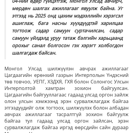
04-ний өдөр гүйцэтгэж, Монгол Улсад авчирч,
мөрдөн шалгах ажиллагааг явуулж байна. Уг
этгээд нь 2025 онд цахим мэдээллийн хэрэгсэл
ашиглаж, бага насны хүүхдүүдтэй харилцаа
тогтоож садар самуун суртачилсан, садар
самуун үйлдэлд уруу татаж бэлгийн харьцаанд
орохыг санал болгосон гэх хэрэгт холбогдон
шалгагдаж байсан.
Монгол Улсад шилжүүлэн авчрах ажиллагааг
Цагдаагийн ерөнхий газрын Интерполын Үндэсний
төв товчоо, УЕПГ, ХЗДХЯ, ГХЯ болон Солонгос Улсын
Интерполтой хамтран зохион байгуулсан.
Цагдаагийн байгууллагаас гадаад улсад оргон зайлж
олон улсын хэмжээнд эрэн сурвалжлагдаж байгаа
этгээдүүдийг олж тогтоох, шилжүүлэх болон албадан
авчрах ажиллагааг тасралтгүй зохион байгуулж
байгаа тул гадаад улсад оргон зайлсан, эрэн
сурвалжлагдаж байгаа иргэд өөрсдийн сайн дураар