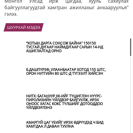
Монгол Улсад ирж цагдаа, хууль сахиулах
байгууллагуудтай хамтран ажиллахыг анхааруулъя"
гэлээ.
ШУУРХАЙ МЭДЭЭ
“ХОТЫН ДАРГА СОНСОЖ БАЙНА” 150150
ТУСГАЙ ДУГААР НАЙМДУГААР САРЫН 14-НД
АШИГЛАЛТАД ОРНО
Б.ДАШПҮРЭВ: УЛААНБААТАР ХОТОД 155 ШТС,
ОРОН НУТГИЙН 80 ШТС-Д ТҮГЭЭЛТ ХИЙСЭН
НИТХ: БАГАНУУР ХК-ИЙГ ТҮШИГЛЭН НҮҮРС-
ПИРОЛИЗИЙН ҮЙЛДВЭР БАЙГУУЛЖ, ИРЭХ
ОНООС ХАГАС КОКС ТҮЛШИЙГ ДОТООДДОО
ҮЙЛДВЭРЛЭНЭ
АМАРГҮЙ ЦАГ ҮЕИЙГ ИРЭХ ӨДРҮҮДЭД Ч БИД
ХАМТДАА Л ДАВАН ТУУЛНА