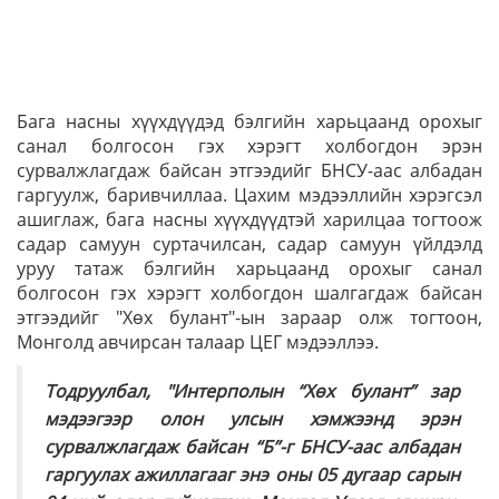
Бага насны хүүхдүүдэд бэлгийн харьцаанд орохыг
санал болгосон гэх хэрэгт холбогдон эрэн
сурвалжлагдаж байсан этгээдийг БНСУ-аас албадан
гаргуулж, баривчиллаа. Цахим мэдээллийн хэрэгсэл
ашиглаж, бага насны хүүхдүүдтэй харилцаа тогтоож
садар самуун суртачилсан, садар самуун үйлдэлд
уруу татаж бэлгийн харьцаанд орохыг санал
болгосон гэх хэрэгт холбогдон шалгагдаж байсан
этгээдийг "Хөх булант"-ын зараар олж тогтоон,
Монголд авчирсан талаар ЦЕГ мэдээллээ.
Тодруулбал, "Интерполын “Хөх булант” зар
мэдээгээр олон улсын хэмжээнд эрэн
сурвалжлагдаж байсан “Б”-г БНСУ-аас албадан
гаргуулах ажиллагааг энэ оны 05 дугаар сарын