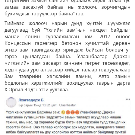
төгрөгийн Замын сангийн хураамж авдаг атлаа тус
замаа засахгүй байгаа нь жолооч, зорчигчдын
бухимдлыг төрүүлсээр байна” гэв.
Тиймээс жолооч нарын дунд хүчтэй шүүмжлэл
дагуулаад буй “Үхлийн зам”-ын нөхцөл байдлыг
манай сонин сурвалжилсан юм. 2017 оноос
Концессын гэрээгээр бетонон хучилттай дөрвөн
эгнээ зам тавигдахаар яригдаж байсан боловч уг
гэрээ цуцлагдсан байна. Улаанбаатар Дархан
чиглэлийн зам засварт хэчнээн төгрөг төсөвлөдөг,
хэдэн удаа урсгал засвар хийдэг талаар тодруулахаар
Зам тээврийн хөгжлийн яамны, Авто замын
бодлогын хэрэгжилтийг зохицуулах газрын дарга
Х.Оргил-Эрдэнэтэй уулзлаа.