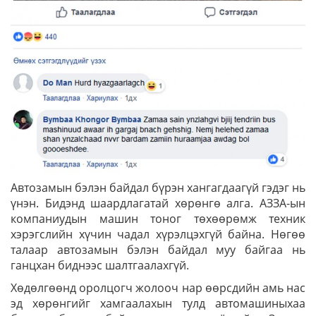
Автозамын бэлэн байдал бүрэн хангагдаагүй гэдэг нь
үнэн. Бидэнд шаардлагатай хөрөнгө алга. АЗЗА-ын
компаниудын машин тоног төхөөрөмж техник
хэрэгслийн хүчин чадал хүрэлцэхгүй байна. Нөгөө
талаар автозамын бэлэн байдал муу байгаа нь
ганцхан биднээс шалтгаалахгүй.
Хөдөлгөөнд оролцогч жолооч нар өөрсдийн амь нас
эд хөрөнгийг хамгаалахын тулд автомашиныхаа