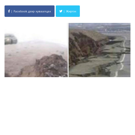
| Facebook дээр хуваалцах
| Жиргэх