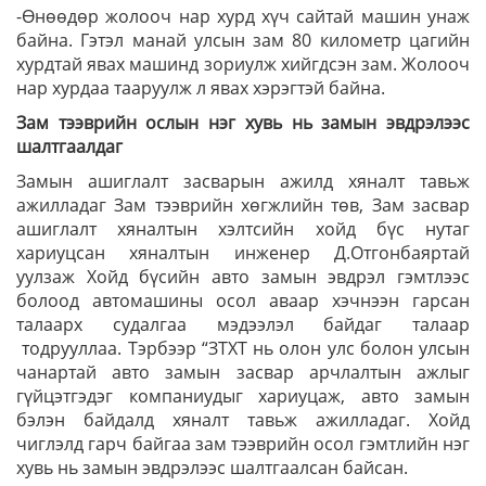
-Өнөөдөр жолооч нар хурд хүч сайтай машин унаж
байна. Гэтэл манай улсын зам 80 километр цагийн
хурдтай явах машинд зориулж хийгдсэн зам. Жолооч
нар хурдаа тааруулж л явах хэрэгтэй байна.
Зам тээврийн ослын нэг хувь нь замын эвдрэлээс
шалтгаалдаг
Замын ашиглалт засварын ажилд хяналт тавьж
ажилладаг Зам тээврийн хөгжлийн төв, Зам засвар
ашиглалт хяналтын хэлтсийн хойд бүс нутаг
хариуцсан хяналтын инженер Д.Отгонбаяртай
уулзаж Хойд бүсийн авто замын эвдрэл гэмтлээс
болоод автомашины осол аваар хэчнээн гарсан
талаарх судалгаа мэдээлэл байдаг талаар
тодрууллаа. Тэрбээр “ЗТХТ нь олон улс болон улсын
чанартай авто замын засвар арчлалтын ажлыг
гүйцэтгэдэг компаниудыг хариуцаж, авто замын
бэлэн байдалд хяналт тавьж ажилладаг. Хойд
чиглэлд гарч байгаа зам тээврийн осол гэмтлийн нэг
хувь нь замын эвдрэлээс шалтгаалсан байсан.