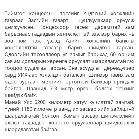
Тиймээс концессын төслийг Үндэсний хөгжлийн
газраас Засгийн газарт цуцлуулахаар оруулж
дэмжүүлсэн. Концессоор төсөвт дарамттай зам
барьснаас гадаадын хөнгөлөлттэй зээлээр барих нь
зөв юм гэж үзээд Азийн хөгжлийн банкны
хөнгөлөлттэй зээлээр барих шийдвэр гарсан.
Одоогийн төсөөллөөр уг замыг барихад 60 орчим
сая ам.долларын хөрөнгө оруулалт шаардлагатай гэх
тооцоо судалгаа гарсан. Энэ асуудлыг дөрөвдүгээр
сард УИХ-аар хэлэлцэн баталсан. Шинээр тавих зам
одоо зургаан метрийн өргөнтэй байхаар яригдаж
байгаа. Цаашид 7-8 метр өргөн болгох эсэхийг
шийдэх байх.
Манай Улс 6200 километр хатуу хучилттай замтай.
Үүний 1180 километр замд их засвар хийх зайлшгүй
шаардлагатай болсон. Замын засвар шинэчлэлийн
ажлыг гадаадын хөрөнгө оруулалтаар шийдвэрлэх
шаардлагатай байгаа.