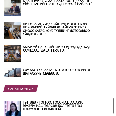
Б.ДАШПҮРЭВ: УЛААНБААТАР ХОТОД 155 ШТС,
ОРОН НУТГИЙН 80 ШТС-Д ТҮГЭЭЛТ ХИЙСЭН
НИТХ: БАГАНУУР ХК-ИЙГ ТҮШИГЛЭН НҮҮРС-
ПИРОЛИЗИЙН ҮЙЛДВЭР БАЙГУУЛЖ, ИРЭХ
ОНООС ХАГАС КОКС ТҮЛШИЙГ ДОТООДДОО
ҮЙЛДВЭРЛЭНЭ
АМАРГҮЙ ЦАГ ҮЕИЙГ ИРЭХ ӨДРҮҮДЭД Ч БИД
ХАМТДАА Л ДАВАН ТУУЛНА
ОХУ-ААС СҮХБААТАР БООМТООР ОРЖ ИРСЭН
ШАТАХУУНЫ МЭДЭЭЛЭЛ
САНАЛ БОЛГОХ
ҮЕР УСНЫ БОЛЗОШГҮЙ АЮУЛААС
СЭРГИЙЛЖ, ХОЛБОГДОХ БАЙГУУЛЛАГУУД
ӨНДӨРЖҮҮЛСЭН БЭЛЭН БАЙДАЛД АЖИЛЛАЖ
ТЭТГЭВЭР ТОГТООЛГОСОН АТЛАА АЖИЛ
БАЙНА
ЭРХЭЛЖ НДШ ТӨЛСӨН БОЛ ТЭТГЭВРЭЭ
НЭМҮҮЛЭХ БОЛОМЖТОЙ