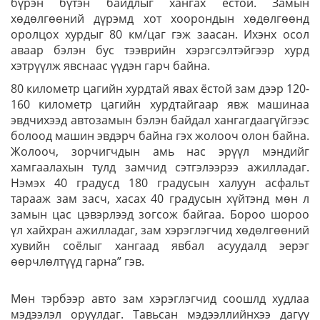
бүрэн бүтэн байдлыг хангах ёстой. Замын
хөдөлгөөний дүрэмд хот хоорондын хөдөлгөөнд
оролцох хурдыг 80 км/цаг гэж заасан. Ихэнх осол
аваар бэлэн бус тээврийн хэрэгсэлтэйгээр хурд
хэтрүүлж явснаас үүдэн гарч байна.
80 километр цагийн хурдтай явах ёстой зам дээр 120-
160 километр цагийн хурдтайгаар явж машинаа
эвдчихээд автозамын бэлэн байдал хангагдаагүйгээс
болоод машин эвдэрч байна гэх жолооч олон байна.
Жолооч, зорчигчдын амь нас эрүүл мэндийг
хамгаалахын тулд замчид сэтгэлээрээ ажилладаг.
Нэмэх 40 градусд 180 градусын халуун асфальт
тарааж зам засч, хасах 40 градусын хүйтэнд мөн л
замын цас цэвэрлээд зогсож байгаа. Бороо шороо
үл хайхран ажилладаг, зам хэрэглэгчид хөдөлгөөний
хувийн соёлыг хангаад явбал асуудалд эерэг
өөрчлөлтүүд гарна” гэв.
Мөн тэрбээр авто зам хэрэглэгчид соошлд худлаа
мэдээлэл оруулдаг. Тавьсан мэдээллийнхээ дагуу