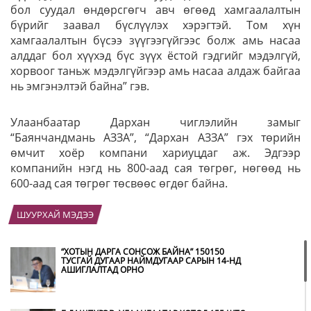
бол суудал өндөрсгөгч авч өгөөд хамгаалалтын
бүрийг заавал бүслүүлэх хэрэгтэй. Том хүн
хамгаалалтын бүсээ зүүгээгүйгээс болж амь насаа
алддаг бол хүүхэд бүс зүүх ёстой гэдгийг мэдэлгүй,
хорвоог таньж мэдэлгүйгээр амь насаа алдаж байгаа
нь эмгэнэлтэй байна” гэв.
Улаанбаатар Дархан чиглэлийн замыг
“Баянчандмань АЗЗА”, “Дархан АЗЗА” гэх төрийн
өмчит хоёр компани хариуцдаг аж. Эдгээр
компанийн нэгд нь 800-аад сая төгрөг, нөгөөд нь
600-аад сая төгрөг төсвөөс өгдөг байна.
ШУУРХАЙ МЭДЭЭ
“ХОТЫН ДАРГА СОНСОЖ БАЙНА” 150150
ТУСГАЙ ДУГААР НАЙМДУГААР САРЫН 14-НД
АШИГЛАЛТАД ОРНО