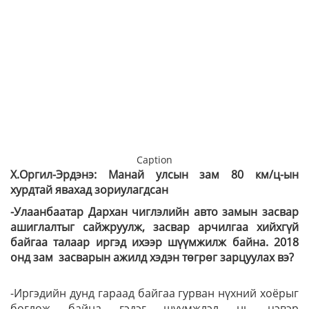
Caption
Х.Оргил-Эрдэнэ: Манай улсын зам 80 км/ц-ын
хурдтай явахад зориулагдсан
-Улаанбаатар Дархан чиглэлийн авто замын засвар
ашиглалтыг сайжруулж, засвар арчилгаа хийхгүй
байгаа талаар иргэд ихээр шүүмжилж байна. 2018
онд зам засварын ажилд хэдэн төгрөг зарцуулах вэ?
-Иргэдийн дунд гараад байгаа гурван нүхний хоёрыг
бөглөж байна гэдэг шүүмжлэл нь цэвэр