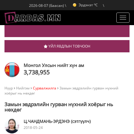
Эрдэнэт
C
o
Улаанбаатар
C
2026-08-07 (Баасан) \
\
o
Дархан
C
o
Эрдэнэт
C
Toggl
navig
ҮЙЛ ЯВДЛЫН ТОВЧООН
Монгол Улсын нийт хүн ам
3,738,955
Нүүр
Нийгэм
Сурвалжилга
Замын эвдрэлийн гурван нүхний
хоёрыг нь нөхдөг
Замын эвдрэлийн гурван нүхний хоёрыг нь
нөхдөг
Ц.ЧАНДМАНЬ-ЭРДЭНЭ (сэтгүүлч)
2018-05-24