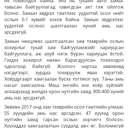
44 тохиолдол байна. Энэ нь тухайн авто замыг
тавьсан байгууллагад тавигдсан акт гэж ойлгож
болно. Замын эвдрэл гэмтлээс үүдэлтэй осол нийт
ослын 0.1 хувийг эзэлж байна. Замын эвдрэлээс
үүдэлтэй ослоос шалтгаалан хүний амь нас
эрсдээгүй.
Замын нөхцлөөс шалтгаалсан зам тээврийн ослын
хохирлыг тухай зам байгууламжийг хариуцсан
байгууллага, аж ахуй нэгж бүрэн хариуцах ёстой.
Гэхдээ хохирол нөхөн барагдуулсан тохиолдол
одоогоор байхгүй. Жолооч нартаа зөвлөхөд
нэгдүгээрт, хурдаа тохируулж явах хэрэгтэй.
Хоёрдугаарт хамгаалах бүсээ тогтмол зүү. Таны амь
насыг хамгаална. Маш энгийн энэ хоёр зүйлийг
анхаарахад жилдээ орон нутгийн замд 300-400 хүний
амь нас эрсдэхгүй.
Зөвхөн 2017 онд зам тээврийн осол гэмтлийн улмаас
55 хүүхдийн амь нас эрсэдсэн. 47 хүүхэд орон
нутгийн замд гарсан ослын зорчигч болсон.
Хүүхэддээ хамгаалалтын суудалд авч өг. Боломжгүй