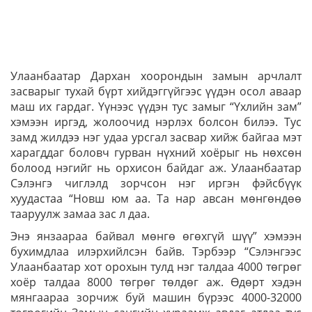
Улаанбаатар Дархан хоорондын замын арчлалт
засварыг тухай бүрт хийдэггүйгээс үүдэн осол аваар
маш их гардаг. Үүнээс үүдэн тус замыг “Үхлийн зам”
хэмээн иргэд, жолоочид нэрлэх болсон билээ. Тус
замд жилдээ нэг удаа урсгал засвар хийж байгаа мэт
харагддаг боловч гурван нүхний хоёрыг нь нөхсөн
болоод нэгийг нь орхисон байдаг аж. Улаанбаатар
Сэлэнгэ чиглэлд зорчсон нэг иргэн фэйсбүүк
хуудастаа “Новш юм аа. Та нар авсан мөнгөндөө
тааруулж замаа зас л даа.
Энэ янзаараа байвал мөнгө өгөхгүй шүү” хэмээн
бухимдлаа илэрхийлсэн байв. Тэрбээр “Сэлэнгээс
Улаанбаатар хот орохын тулд нэг талдаа 4000 төгрөг
хоёр талдаа 8000 төгрөг төлдөг аж. Өдөрт хэдэн
мянгаараа зорчиж буй машин бүрээс 4000-32000