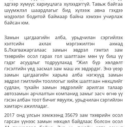
эдгээр хүмүүс хариуцлага хүлээдэггүй. Тавьж байгаа
шүүмжлэл шаардлагыг бид хүлээж авна гэхдээ
мэдээлэл бодитой баймаар байна хэмээн учирлаж
байсан юм.
Замын цагдаагийн алба, урьдчилан сэргийлэх
хэлтсийн ахлах мэргэжилтэн ахмад
Б.Лхагважаргалаас замын эвдрэл гэмтэл зам
тээврийн осол гарах гол шалтгаан мөн үү биш үү
гэдэг асуудлыг тодруулахад “Жил бүр хөлдөлт
гэсэлтийн үед засмал зам маш их эвдэрдэг. Энэ үеэр
замын цагдаагийн харьяа алба нэгжүүд замын
эвдрэл гэмтлийн тооллогыг хийж шалтгаан нөхцлийг
судлан, тухайн замын эвдрэлийг арилгах талаар
автозамын арчлалтын компанид замыг засч өгнө үү
гэсэн албан тоот бичиг явуулж, урьдчилан сэргийлэн
хамтарч ажилладаг.
2017 онд улсын хэмжээнд 35679 зам тээврийн осол
гарсан үүнээс замын нөхцөл байдлаас болсон осол