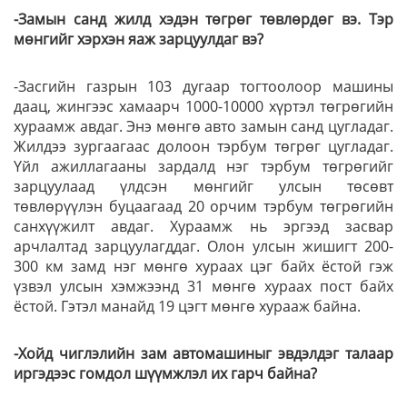
-Замын санд жилд хэдэн төгрөг төвлөрдөг вэ. Тэр
мөнгийг хэрхэн яаж зарцуулдаг вэ?
-Засгийн газрын 103 дугаар тогтоолоор машины
даац, жингээс хамаарч 1000-10000 хүртэл төгрөгийн
хураамж авдаг. Энэ мөнгө авто замын санд цугладаг.
Жилдээ зургаагаас долоон тэрбум төгрөг цугладаг.
Үйл ажиллагааны зардалд нэг тэрбум төгрөгийг
зарцуулаад үлдсэн мөнгийг улсын төсөвт
төвлөрүүлэн буцаагаад 20 орчим тэрбум төгрөгийн
санхүүжилт авдаг. Хураамж нь эргээд засвар
арчлалтад зарцуулагддаг. Олон улсын жишигт 200-
300 км замд нэг мөнгө хураах цэг байх ёстой гэж
үзвэл улсын хэмжээнд 31 мөнгө хураах пост байх
ёстой. Гэтэл манайд 19 цэгт мөнгө хурааж байна.
-Хойд чиглэлийн зам автомашиныг эвдэлдэг талаар
иргэдээс гомдол шүүмжлэл их гарч байна?