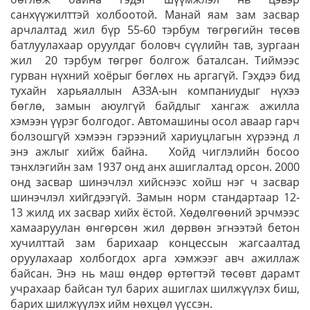
санхүүжилттэй холбоотой. Манай яам зам засвар
арчлалтад жил бүр 55-60 тэрбум төгрөгийн төсөв
батлуулахаар оруулдаг боловч сүүлийн тав, зургаан
жил 20 тэрбум төгрөг болгож баталсан. Тиймээс
гурван нүхний хоёрыг бөглөх нь аргагүй. Гэхдээ бид
тухайн харьяаллын АЗЗА-ын компаниудыг нүхээ
бөглө, замын аюулгүй байдлыг хангаж ажилла
хэмээн үүрэг болгодог. Автомашины осол аваар гарч
болзошгүй хэмээн гэрээний хариуцлагын хүрээнд л
энэ ажлыг хийж байна. Хойд чиглэлийн босоо
тэнхлэгийн зам 1937 онд анх ашиглалтад орсон. 2000
онд засвар шинэчлэл хийснээс хойш нэг ч засвар
шинэчлэл хийгдээгүй. Замын норм стандартаар 12-
13 жилд их засвар хийх ёстой. Хөдөлгөөний эрчмээс
хамааруулан өнгөрсөн жил дөрвөн эгнээтэй бетон
хучилттай зам барихаар концессын жагсаалтад
оруулахаар холбогдох арга хэмжээг авч ажиллаж
байсан. Энэ нь маш өндөр өртөгтэй төсөвт дарамт
учрахаар байсан тул барих ашиглах шилжүүлэх биш,
барих шилжүүлэх ийм нөхцөл үүссэн.