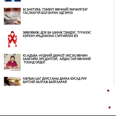
НИТХ-ЫН ТӨЛӨӨЛӨГЧИД COP17 БАГА
ХУРЛЫН БЭЛТГЭЛ АЖЛЫН ТАЛААР
МЭДЭЭЛЭЛ СОНСЛОО
М.ЭНХТУЯА: ТЭМБҮҮ ӨВЧНИЙ ЭМЧИЛГЭЭГ
ТАСЛАХГҮЙ БОЛ БҮРЭН ЭДГЭРНЭ
МОНГОЛ УЛС “COP17”-Д “ТАЛ ХЭЭРИЙН
ТӨЛӨВЛӨГӨӨ”-ГӨӨ ТАНИЛЦУУЛНА
ЗӨВЛӨМЖ: ДОХ БА ШИНЖ ТЭМДЭГ, ТҮҮНЭЭС
ХЭРХЭН УРЬДЧИЛАН СЭРГИЙЛЭХ ВЭ
НӨӨЦИЙН МАХНЫ ХУДАЛДАА,
БОРЛУУЛАЛТЫГ НЭЭЛТТЭЙ ИЛ ТОД
БОЛГОНО
Ю.АДЪЯА: НҮДНИЙ ДАРАЛТ ИХСЭХ ӨВЧИН
ХАМГИЙН ЭРСДЭЛТЭЙ, АЙДАСТАЙ ӨВЧНИЙ
ТООНД ОРДОГ
БҮХ ШАТАНД ХЭМНЭЛТИЙН ГОРИМД
ШИЛЖИЖ, НАЙР НААДАМ, ЗӨВЛӨГӨӨН,
ГАДААД ТОМИЛОЛТЫГ ХОРИГЛОЛОО
АЖЛЫН ЦАГ ДУУССАНЫ ДАРАА БУСАД РУУ
БИТГИЙ ЗАЛГАЖ БАЙГААРАЙ
АВТОБЕНЗИН, ДИЗЕЛЬ ТҮЛШНИЙ ОНЦГОЙ
АЛБАН ТАТВАРЫГ ТЭГЛЭЛЭЭ
Ш.БАТСАЙХАН: МАШИН ХААЖ ЗОГССОН
ТЭЭВРИЙН ХЭРЭГСЛИЙН ЭЗЭНТЭЙ 1900-
1234 ДУГААРААР ДАМЖУУЛАН ХОЛБОГДОХ
БОЛОМЖТОЙ
ХЭТ ХАЛУУН ӨДРҮҮД ҮРГЭЛЖЛЭХ УЧРААС