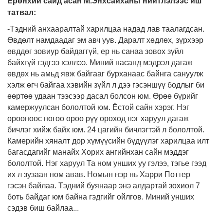
Ерөнхий сайд асан М.Энхсайханы нийтлэлээс иш
татвал:
-
Тэдний анхааралтай харилцаа надад лав таалагдсан.
Өвдөлт намдаадаг эм авч уув. Даралт хөдлөх, зүрхээр
өвддөг зовиур байдаггүй, ер нь санаа зовох зүйл
байхгүй гэдгээ хэллээ. Миний насанд мэдрэл дагаж
өвдөх нь амьд явж байгааг бурханаас байнга сануулж
хэлж өгч байгаа хэвийн зүйл л дээ гэсэншүү бодлыг би
өөртөө удаан тээсээр дасал болсон юм.
Өрөө бүрийг
камержуулсан бололтой юм. Ёстой сайн хэрэг. Нэг
өрөөнөөс нөгөө өрөө рүү ороход нэг харуул дагаж
бичлэг хийж байх юм. 24 цагийн бичлэгтэй л бололтой.
Камерийн хяналт дор хүмүүсийн бүдүүлэг харилцаа илт
багасдагийг манайх Хорих ангийнхан сайн мэддэг
бололтой. Нэг харуул Та ном унших уу гэлээ, тэгье гээд
их л зузаан ном авав. Номын нэр нь Харри Поттер
гэсэн байлаа. Тэдний буянаар энэ алдартай зохиол 7
боть байдаг юм байна гэдгийг ойлгов. Миний унших
сэдэв биш байлаа...