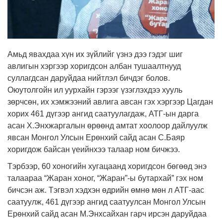
Амьд явахдаа хүн их зүйлийг үзнэ дээ гэдэг шиг
авлигын хэргээр хоригдсон албан тушаалтнууд
суллагдсан даруйдаа нийтлэл бичдэг болов.
Оюутолгойн ил уурхайн гэрээг үзэглэхдээ хууль
зөрчсөн, их хэмжээний авлига авсан гэх хэргээр Цагдан
хорих 461 дүгээр ангид саатуулагдаж, АТГ-ын дарга
асан Х.Энхжаргалын өрөөнд амтат хоолоор дайлуулж
явсан Монгол Улсын Ерөнхий сайд асан С.Баяр
хоригдож байсан үеийнхээ талаар ном бичжээ.
Тэрбээр, 60 хоногийн хугацаанд хоригдсон бөгөөд энэ
талаараа “Жаран хоног, “Жаран”-ы бутархай” гэх ном
бичсэн аж. Тэгвэл хэдхэн өдрийн өмнө мөн л АТГ-аас
саатуулж, 461 дүгээр ангид саатуулсан Монгол Улсын
Ерөнхий сайд асан М.Энхсайхан гарч ирсэн даруйдаа