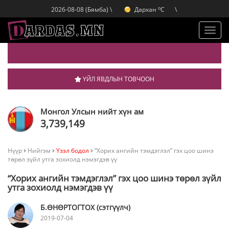
o
Дархан
C
2026-08-08 (Бямба) \
\
o
Эрдэнэт
C
o
Улаанбаатар
C
Toggl
navig
ҮЙЛ ЯВДЛЫН ТОВЧООН
Монгол Улсын нийт хүн ам
3,739,149
Нүүр
Нийгэм
Үзэл бодол
“Хорих ангийн тэмдэглэл” гэх цоо шинэ
төрөл зүйл утга зохиолд нэмэгдэв үү
“Хорих ангийн тэмдэглэл” гэх цоо шинэ төрөл зүйл
утга зохиолд нэмэгдэв үү
Б.ӨНӨРТОГТОХ (сэтгүүлч)
2019-07-04