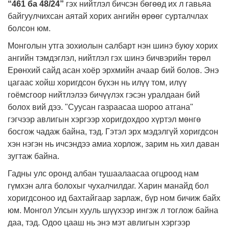
“
461 ба 48/24
”
гэх нийтлэл бичсэн бөгөөд их л гавьяа
байгуулчихсан аятай хорих ангийн өрөөг сурталчлах
болсон юм.
Монголын утга зохиолын салбарт нэн шинэ буюу хорих
ангийн тэмдэглэл, нийтлэл гэх шинэ бичвэрийн төрөл
Ерөнхий сайд асан хоёр эрхмийн ачаар бий болов. Энэ
цагаас хойш хоригдсон бүхэн нь илүү том, илүү
гоёмсгоор нийтлэлээ бичүүлэх гэсэн уралдаан бий
болох вий дээ. "Суусан газраасаа шороо атгана"
гэгчээр авлигын хэргээр хоригдохдоо хүртэл мөнгө
босгож чадаж байна, тэд. Гэтэл эрх мэдэлгүй хоригдсон
хэн нэгэн нь ичсэндээ амиа хорлож, зарим нь хил даван
зугтаж байна.
Гадны улс оронд албан тушаалаасаа огцроод нам
гүмхэн алга болохыг чухалчилдаг. Харин манайд бол
хоригдсоноо ид бахтайгаар зарлаж, бүр ном бичиж байх
юм. Монгол Улсын хууль шүүхээр ингэж л тоглож байна
даа, тэд. Одоо цааш нь энэ мэт авлигын хэргээр