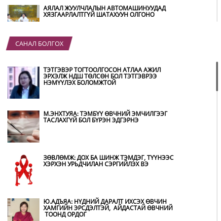
АЯЛАЛ ЖУУЛЧЛАЛЫН АВТОМАШИНУУДАД
ХЯЗГААРЛАЛТГҮЙ ШАТАХУУН ОЛГОНО
САНАЛ БОЛГОХ
“ХОТЫН ДАРГА СОНСОЖ БАЙНА” 150150
ТУСГАЙ ДУГААР НАЙМДУГААР САРЫН 14-НД
АШИГЛАЛТАД ОРНО
ТЭТГЭВЭР ТОГТООЛГОСОН АТЛАА АЖИЛ
ЭРХЭЛЖ НДШ ТӨЛСӨН БОЛ ТЭТГЭВРЭЭ
НЭМҮҮЛЭХ БОЛОМЖТОЙ
Б.ДАШПҮРЭВ: УЛААНБААТАР ХОТОД 155 ШТС,
ОРОН НУТГИЙН 80 ШТС-Д ТҮГЭЭЛТ ХИЙСЭН
М.ЭНХТУЯА: ТЭМБҮҮ ӨВЧНИЙ ЭМЧИЛГЭЭГ
ТАСЛАХГҮЙ БОЛ БҮРЭН ЭДГЭРНЭ
НИТХ: БАГАНУУР ХК-ИЙГ ТҮШИГЛЭН НҮҮРС-
ПИРОЛИЗИЙН ҮЙЛДВЭР БАЙГУУЛЖ, ИРЭХ
ОНООС ХАГАС КОКС ТҮЛШИЙГ ДОТООДДОО
ЗӨВЛӨМЖ: ДОХ БА ШИНЖ ТЭМДЭГ, ТҮҮНЭЭС
ҮЙЛДВЭРЛЭНЭ
ХЭРХЭН УРЬДЧИЛАН СЭРГИЙЛЭХ ВЭ
АМАРГҮЙ ЦАГ ҮЕИЙГ ИРЭХ ӨДРҮҮДЭД Ч БИД
ХАМТДАА Л ДАВАН ТУУЛНА
Ю.АДЪЯА: НҮДНИЙ ДАРАЛТ ИХСЭХ ӨВЧИН
ХАМГИЙН ЭРСДЭЛТЭЙ, АЙДАСТАЙ ӨВЧНИЙ
ТООНД ОРДОГ