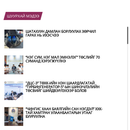
ШУУРХАЙ МЭДЭЭ
ШАТАХУУН ДАМЛАН БОРЛУУЛАХ ЗӨРЧИЛ
ГАРАХ НЬ ИХЭСЧЭЭ
“НЭГ СУМ, НЭГ МАЛ ЭМНЭЛЭГ” ТӨСЛИЙГ 70
СУМАНД ХЭРЭГЖҮҮЛНЭ
"ДЦС-3” ТӨХК-ИЙН НЭН ШААРДЛАГАТАЙ
“ТУРБИНГЕНЕРАТОР-5”-ЫН ШИНЭЧЛЭЛИЙН
ТӨСВИЙГ ШИЙДВЭРЛЭХЭЭР БОЛОВ
“ЧИНГИС ХААН БАЯЛГИЙН САН НЭГДЭЛ” ХХК-
ТАЙ ХАМТРАН УЛААНБААТАРЫН УТААГ
БУУРУУЛНА