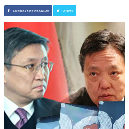
| Facebook дээр хуваалцах
| Жиргэх