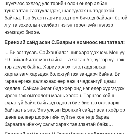
шүүгчээс эхлээд улс төрийн олон өндөр албан
тушаалтан саатуулагдаж, шалгуулах нь тодорхой
байгаа. Тэр бүхэн гарч ирээд ном бичээд байвал, ёстой
л утга зохиолын салбарт нэгэн төрөл зүйл нэгээр
нэмэгдэх биз ээ.
Ерөнхий сайд асан С.Баярын номноос иш татвал:
-...
Би зог тусав. Сайханбилэг шиг харагдах юм. Мөн үү.
Ч.
Сайханбилэг мөн байна "Та яасан бэ, зүгээр үү" гэж
тэр асууж байна. Хариу хэлэх гэтэл ард явсан
харгалзагч харьцаж болохгүй гэж зандарч байна. Би
гараа өргөж даллахаас өөр яаж ч чадсангүй цааш
хөдлөв. Сайханбилэг бид хоёр энд нэг өдөр хүргэгдэж
ирсэн гэж өмгөөлөгч маань хэлсэн. Тэрнээс хойш
сураггүй байж байгаад одоо л бие биенээ олж харж
байгаа нь энэ. Энэ улсын Ерөнхий сайд явсан хоёр эр
шөнө дөлөөр шоронгийн хүйтэн хонгилд бараа
бараагаа ийнхүү хальт харах тавилантай байж…