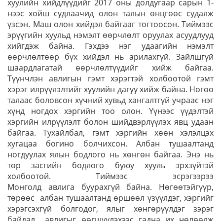
хуулийн хийдлүүдийг 2017 оны долдугаар сарын 1-
нээс хойш судлаачид олон талын өнцгөөс судалж
үзсэн. Маш олон хийдэл байгааг тогтоосон. Тиймээс
эрүүгийн хуульд нэмэлт өөрчлөлт оруулах асуудлууд
хийгдэж байна. Гэхдээ нэг удаагийн нэмэлт
өөрчлөлтөөр бүх хийдэл нь арилахгүй. Зайлшгүй
шаардлагатай өөрчлөлтүүдийг хийж байгаа.
Түүнчлэн авлигын гэмт хэрэгтэй холбоотой гэмт
хэрэг илрүүлэлтийг хуулийн дагуу хийж байна. Нөгөө
талаас боловсон хүчний хувьд хангалтгүй учраас нэг
хүнд ногдох хэргийн тоо олон. Үүнээс үүдэлтэй
хэргийн илрүүлэлт болон шийдвэрлүүлэх явц удаан
байгаа. Тухайлбал, гэмт хэргийн хөөн хэлэлцэх
хугацаа богино болчихсон. Албан тушаалтанд
ногдуулах ялын бодлого нь хөнгөн байгаа. Энэ нь
төр засгийн бодлого буюу хууль эрхзүйтэй
холбоотой. Тиймээс эсрэгээрээ
Монголд авлига буурахгүй байна. Нөгөөтэйгүүр,
төрөөс албан тушаалтанд өршөөл үзүүлдэг, хэргийг
хэрэгсэхгүй болгодог, ялыг хөнгөрүүлдэг зэрэг
байдал авлигыг өөгшүүлэхээс гадна их нөлөөлж