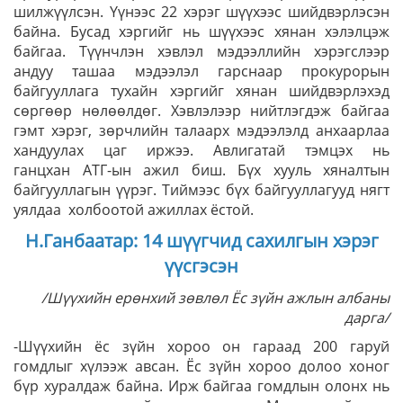
шилжүүлсэн. Үүнээс 22 хэрэг шүүхээс шийдвэрлэсэн
байна. Бусад хэргийг нь шүүхээс хянан хэлэлцэж
байгаа. Түүнчлэн хэвлэл мэдээллийн хэрэгслээр
андуу ташаа мэдээлэл гарснаар прокурорын
байгууллага тухайн хэргийг хянан шийдвэрлэхэд
сөргөөр нөлөөлдөг. Хэвлэлээр нийтлэгдэж байгаа
гэмт хэрэг, зөрчлийн талаарх мэдээлэлд анхаарлаа
хандуулах цаг иржээ. Авлигатай тэмцэх нь
ганцхан АТГ-ын ажил биш. Бүх хууль хяналтын
байгууллагын үүрэг. Тиймээс бүх байгууллагууд нягт
уялдаа холбоотой ажиллах ёстой.
Н.Ганбаатар: 14 шүүгчид сахилгын хэрэг
үүсгэсэн
/Шүүхийн ерөнхий зөвлөл Ёс зүйн ажлын албаны
дарга/
-Шүүхийн ёс зүйн хороо он гараад 200 гаруй
гомдлыг хүлээж авсан. Ёс зүйн хороо долоо хоног
бүр хуралдаж байна. Ирж байгаа гомдлын олонх нь