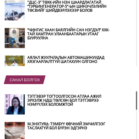
"ДЦС-3” ТӨХК-ИЙН НЭН ШААРДЛАГАТАЙ
“ТУРБИНГЕНЕРАТОР-5”-ЫН ШИНЭЧЛЭЛИЙН
ТӨСВИЙГ ШИЙДВЭРЛЭХЭЭР БОЛОВ
“ЧИНГИС ХААН БАЯЛГИЙН САН НЭГДЭЛ” ХХК-
ТАЙ ХАМТРАН УЛААНБААТАРЫН УТААГ
БУУРУУЛНА
АЯЛАЛ ЖУУЛЧЛАЛЫН АВТОМАШИНУУДАД
ХЯЗГААРЛАЛТГҮЙ ШАТАХУУН ОЛГОНО
САНАЛ БОЛГОХ
“ХОТЫН ДАРГА СОНСОЖ БАЙНА” 150150
ТУСГАЙ ДУГААР НАЙМДУГААР САРЫН 14-НД
АШИГЛАЛТАД ОРНО
ТЭТГЭВЭР ТОГТООЛГОСОН АТЛАА АЖИЛ
ЭРХЭЛЖ НДШ ТӨЛСӨН БОЛ ТЭТГЭВРЭЭ
НЭМҮҮЛЭХ БОЛОМЖТОЙ
Б.ДАШПҮРЭВ: УЛААНБААТАР ХОТОД 155 ШТС,
ОРОН НУТГИЙН 80 ШТС-Д ТҮГЭЭЛТ ХИЙСЭН
М.ЭНХТУЯА: ТЭМБҮҮ ӨВЧНИЙ ЭМЧИЛГЭЭГ
ТАСЛАХГҮЙ БОЛ БҮРЭН ЭДГЭРНЭ