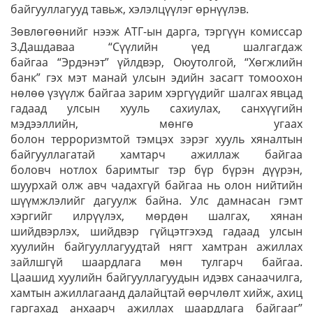
байгууллагууд тавьж, хэлэлцүүлэг өрнүүлэв.
Зөвлөгөөнийг нээж АТГ-ын дарга, тэргүүн комиссар
З.Дашдаваа “Сүүлийн үед шалгагдаж
байгаа “Эрдэнэт” үйлдвэр, Оюутолгой, “Хөгжлийн
банк” гэх мэт манай улсын эдийн засагт томоохон
нөлөө үзүүлж байгаа зарим хэргүүдийг шалгах явцад
гадаад улсын хууль сахиулах, санхүүгийн
мэдээллийн, мөнгө угаах
болон терроризмтой тэмцэх зэрэг хууль хяналтын
байгууллагатай хамтарч ажиллаж байгаа
боловч нотлох баримтыг тэр бүр бүрэн дүүрэн,
шуурхай олж авч чадахгүй байгаа нь олон нийтийн
шүүмжлэлийг дагуулж байна. Улс дамнасан гэмт
хэргийг илрүүлэх, мөрдөн шалгах, хянан
шийдвэрлэх, шийдвэр гүйцэтгэхэд гадаад улсын
хуулийн байгууллагуудтай нягт хамтран ажиллах
зайлшгүй шаардлага мөн тулгарч байгаа.
Цаашид хуулийн байгууллагуудын идэвх санаачилга,
хамтын ажиллагаанд далайцтай өөрчлөлт хийж, ахиц
гаргахад анхаарч ажиллах шаардлага байгааг”