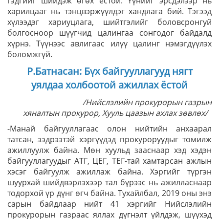
гэдгийг шийдэж өгөх ёстой. Үүнийг эрсдэлээр нь
харилцааг нь тэнцвэржүүлдэг хандлага бий. Тэгээд
хүлээдэг хариуцлага, шийтгэлийг боловсронгуй
болгосноор шүүгчид цалингаа сонгодог байдалд
хүрнэ. Түүнээс авлигаас илүү цалинг нэмэгдүүлэх
боломжгүй.
Р.Батнасан: Бүх байгууллагууд нягт
уялдаа холбоотой ажиллах ёстой
/Нийслэлийн прокурорын газрын
хяналтын прокурор, Хууль цаазын ахлах зөвлөх/
-Манай байгууллагаас олон нийтийн анхаарал
татсан, ээдрээтэй хэргүүдэд прокуроруудыг томилж
ажиллуулж байна. Мөн хуульд зааснаар хэд хэдэн
байгууллагуудыг АТГ, ЦЕГ, ТЕГ-тай хамтарсан ажлын
хэсэг байгуулж ажиллаж байна. Хэргийг түргэн
шуурхай шийдвэрлэхээр тал бүрээс нь ажилласнаар
тодорхой үр дүнг өгч байна. Тухайлбал, 2019 оны энэ
сарын байдлаар нийт 41 хэргийг Нийслэлийн
прокурорын газраас яллах дүгнэлт үйлдэж, шүүхэд