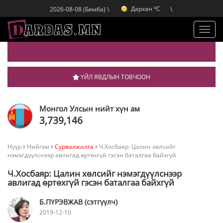
o
Дархан
C
2026-08-08 (Бямба) \
\
o
Эрдэнэт
C
o
Улаанбаатар
C
Toggl
navig
ҮЙЛ ЯВДЛЫН ТОВЧООН
Монгол Улсын нийт хүн ам
3,739,146
Нүүр
Нийгэм
Сурвалжилга
Ч.Хосбаяр: Цалин хөлсийг
нэмэгдүүлснээр авлигад өртөхгүй гэсэн баталгаа байхгүй
Ч.Хосбаяр: Цалин хөлсийг нэмэгдүүлснээр
авлигад өртөхгүй гэсэн баталгаа байхгүй
Б.ПҮРЭВЖАВ (сэтгүүлч)
2019-12-10