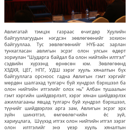
Авлигатай тэмцэх газраас өчигдөр Хуулийн
байгууллагуудын нэгдсэн зөвлөгөөнийг зохион
байгууллаа. Тус зөвлөгөөнийг НҮБ-аас зарлан
тунхагласан авлигын эсрэг олон улсын өдөрт
зориулан “Шударга байдал ба олон нийтийн илтгэл”
сэдвийн хүрээнд өрнөсөн юм. Зөвлөгөөнд
ХЗДХЯ, ЦЕГ, НПГ, УДШ зэрэг хууль хяналтын бүх
байгууллага орсноос гадна Авлигын гэмт хэргийг
мөрдөн шалгахад тулгарч буй хүндрэл бэрхшээл ба
олон нийтийн итгэлийг олох нь” Албан тушаалын
гэмт хэргийн шийдвэрлэлт, хэрэг хянан шийдвэрлэх
ажиллагааны явцад тулгарч буй хүндрэл бэрхшээл,
түүнийг шийдвэрлэх арга зам, Авлигын эсрэг эрх
зүйн шинэтгэл, өмгөөлөгчийн ёс зүй,
хариуцлага, Шүүхэд итгэх олон нийтийн итгэл зэрэг
олон илтгэлийг энэ үеэр хууль хяналтын