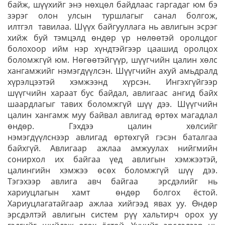
байж, шүүхийг энэ нөхцөл байдлаас гаргадаг юм бэ
зэрэг олон улсын туршлагыг санал болгож,
илтгэл тавилаа. Шүүх байгууллага нь авлигын эсрэг
хийж буй тэмцэлд өндөр үр нөлөөтэй оролцдог
болохоор ийм нэр хүндтэйгээр цаашид оролцох
боломжгүй юм. Нөгөөтэйгүүр, шүүгчийн цалин хөлс
хангамжийг нэмэгдүүлсэн. Шүүгчийн ахуй амьдралд
хүрэлцээтэй хэмжээнд хүрсэн. Ингэхгүйгээр
шүүгчийн хараат бус байдал, авлигаас ангид байх
шаардлагыг тавих боломжгүй шүү дээ. Шүүгчийн
цалин хангамж муу байвал авлигад өртөх магадлал
өндөр. Гэхдээ цалин хөлсийг
нэмэгдүүлснээр авлигад өртөхгүй гэсэн баталгаа
байхгүй. Авлигаар ажлаа амжуулах нийгмийн
сонирхол их байгаа үед авлигын хэмжээтэй,
цалингийн хэмжээ өсөх боломжгүй шүү дээ.
Тэгэхээр авлига авч байгаа эрсдэлийг нь
хариуцлагын хамт өндөр болгох ёстой.
Хариуцлагатайгаар ажлаа хийгээд явах уу. Өндөр
эрсдэлтэй авлигын систем рүү хальтирч орох уу