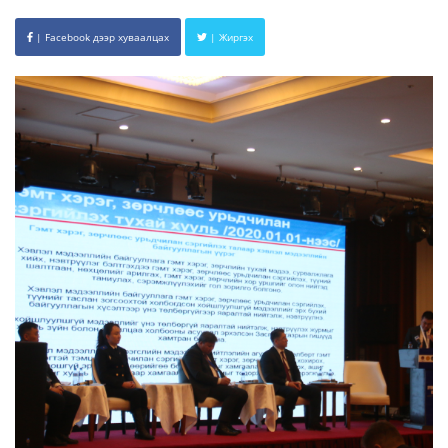
| Facebook дээр хуваалцах
| Жиргэх