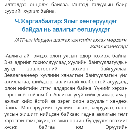
илтгэлдээ онцолж байлаа. Ингээд талуудын байр
суурийг хүргэж байна.
Ч.Жаргалбаатар: Ялыг хөнгөрүүлдэг
байдал нь авлигыг өөгшүүлдэг
/АТГ-ын Мөрдөн шалгах хэлтсийн ахлах мөрдөгч,
ахлах комиссар/
-Авлигатай тэмцэх олон улсын өдөр тохиож байна.
Энэ өдрийг тохиолдуулаад хуулийн байгууллагуудын
дунд зөвлөгөөнийг зохион байгууллаа.
Зөвлөгөөнөөр хуулийн хяналтын байгууллагын үйл
ажиллагаа, шийдвэр, авлигатай холбоотой асуудалд
олон нийтийн итгэл алдарсан байна. Үүнийг хэрхэн
сэргээх ёстой юм бэ. Авлигыг үгүй хийхэд ямар, ямар
ажлыг хийх ёстой вэ зэрэг олон асуудлыг хөндөж
байна. Мөн эрүүгийн хуулийг засаж, залруулах, олон
улсын жишигт нийцсэн байхаас гадна авлигын гэмт
хэрэгтэй тэмцэхүйц эх зүйн орчин бүрдүүлж өгөхийг
хүсэж байгаа юм. Эрүүгийн