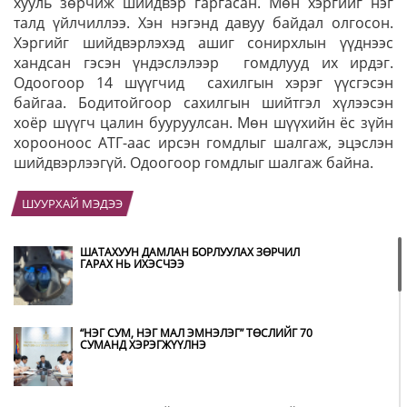
хууль зөрчиж шийдвэр гаргасан. Мөн хэргийг нэг
талд үйлчиллээ. Хэн нэгэнд давуу байдал олгосон.
Хэргийг шийдвэрлэхэд ашиг сонирхлын үүднээс
хандсан гэсэн үндэслэлээр гомдлууд их ирдэг.
Одоогоор 14 шүүгчид сахилгын хэрэг үүсгэсэн
байгаа. Бодитойгоор сахилгын шийтгэл хүлээсэн
хоёр шүүгч цалин бууруулсан. Мөн шүүхийн ёс зүйн
хорооноос АТГ-аас ирсэн гомдлыг шалгаж, эцэслэн
шийдвэрлээгүй. Одоогоор гомдлыг шалгаж байна.
ШУУРХАЙ МЭДЭЭ
ШАТАХУУН ДАМЛАН БОРЛУУЛАХ ЗӨРЧИЛ
ГАРАХ НЬ ИХЭСЧЭЭ
“НЭГ СУМ, НЭГ МАЛ ЭМНЭЛЭГ” ТӨСЛИЙГ 70
СУМАНД ХЭРЭГЖҮҮЛНЭ