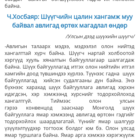
байна.
Ч.Хосбаяр: Шүүгчийн цалин хангамж муу
байвал авлигад өртөх магадлал өндөр
/Улсын дээд шүүхийн шүүгч/
-Авлигын талаарх мэдээ, мэдээлэл олон нийтэд
хангалттай хүрч байна. Шүүгч нартай холбоотой
хэргүүд хууль хяналтын байгууллагаар шалгагдаж
байна. Шүүх байгууллагад итгэх олон нийтийн итгэл
хамгийн доод түвшиндээ хүрлээ. Түүнээс гадна шүүх
байгууллагад хийсэн судалгааны дүн байна. Энэ
бүхнээс харахад шүүх байгууллага авлигад хэрхэн
идэгдсэн, хэр хэмжээнд хүрснийг тодорхойлоход
хангалтгүй. Тиймээс олон улсын
гэрээ конвенцод зааснаар Монголд шүүх
байгууллага ямар хэмжээнд авлигад өртсөн гэдгийг
тодорхойлох шаардлагатай. Үүнийг ямар шалгуур
үзүүлэлтүүдээр тогтоож болдог юм бэ. Олон улсад
ямар туршлага байна. Ямар арга хэмжээ хэрэгжүүлж