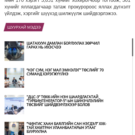
Мөн 170 хэрэгт 3,651 хүнийг хохирогчоор тогтоож, 301
хүнийг яллагдагчаар татаж прокуророос яллах дүгнэлт
үйлдэж, хэргийг шүүхэд шилжүүлж шийдвэрлэжээ.
ШУУРХАЙ МЭДЭЭ
ШАТАХУУН ДАМЛАН БОРЛУУЛАХ ЗӨРЧИЛ
ГАРАХ НЬ ИХЭСЧЭЭ
“НЭГ СУМ, НЭГ МАЛ ЭМНЭЛЭГ” ТӨСЛИЙГ 70
СУМАНД ХЭРЭГЖҮҮЛНЭ
"ДЦС-3” ТӨХК-ИЙН НЭН ШААРДЛАГАТАЙ
“ТУРБИНГЕНЕРАТОР-5”-ЫН ШИНЭЧЛЭЛИЙН
ТӨСВИЙГ ШИЙДВЭРЛЭХЭЭР БОЛОВ
“ЧИНГИС ХААН БАЯЛГИЙН САН НЭГДЭЛ” ХХК-
ТАЙ ХАМТРАН УЛААНБААТАРЫН УТААГ
БУУРУУЛНА