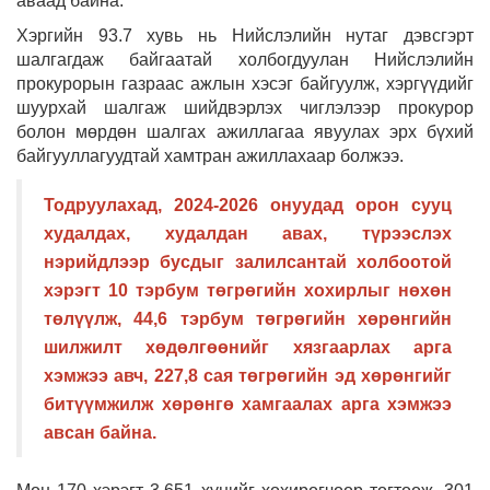
аваад байна.
Хэргийн 93.7 хувь нь Нийслэлийн нутаг дэвсгэрт
шалгагдаж байгаатай холбогдуулан Нийслэлийн
прокурорын газраас ажлын хэсэг байгуулж, хэргүүдийг
шуурхай шалгаж шийдвэрлэх чиглэлээр прокурор
болон мөрдөн шалгах ажиллагаа явуулах эрх бүхий
байгууллагуудтай хамтран ажиллахаар болжээ.
Тодруулахад, 2024-2026 онуудад орон сууц
худалдах, худалдан авах, түрээслэх
нэрийдлээр бусдыг залилсантай холбоотой
хэрэгт 10 тэрбум төгрөгийн хохирлыг нөхөн
төлүүлж, 44,6 тэрбум төгрөгийн хөрөнгийн
шилжилт хөдөлгөөнийг хязгаарлах арга
хэмжээ авч, 227,8 сая төгрөгийн эд хөрөнгийг
битүүмжилж хөрөнгө хамгаалах арга хэмжээ
авсан байна.