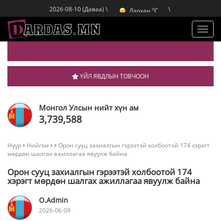
Улаанбаатар
C
o
Дархан
C
2026-08-10 (Даваа) \
\
o
Эрдэнэт
C
o
Улаанбаатар
C
Toggl
navig
ҮЙЛ ЯВДЛЫН ТОВЧООН
Монгол Улсын нийт хүн ам
3,739,588
Нүүр
Нийгэм
Орон сууц захиалгын гэрээтэй холбоотой 174 хэрэгт
мөрдөн шалгах ажиллагаа явуулж байна
Орон сууц захиалгын гэрээтэй холбоотой 174
хэрэгт мөрдөн шалгах ажиллагаа явуулж байна
O.Admin
2026-06-09