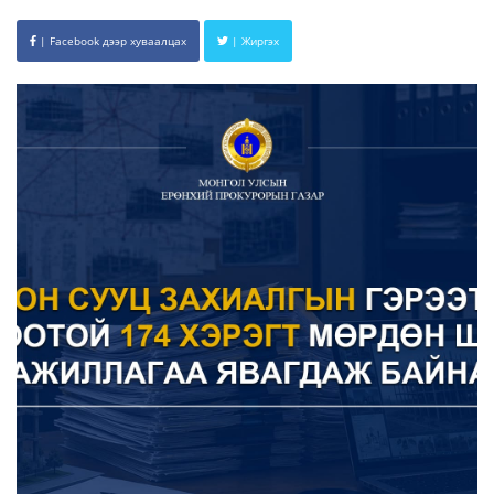
| Facebook дээр хуваалцах
| Жиргэх