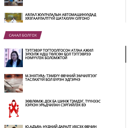
АЯЛАЛ ЖУУЛЧЛАЛЫН АВТОМАШИНУУДАД
ХЯЗГААРЛАЛТГҮЙ ШАТАХУУН ОЛГОНО
САНАЛ БОЛГОХ
“ХОТЫН ДАРГА СОНСОЖ БАЙНА” 150150
ТУСГАЙ ДУГААР НАЙМДУГААР САРЫН 14-НД
АШИГЛАЛТАД ОРНО
ТЭТГЭВЭР ТОГТООЛГОСОН АТЛАА АЖИЛ
ЭРХЭЛЖ НДШ ТӨЛСӨН БОЛ ТЭТГЭВРЭЭ
НЭМҮҮЛЭХ БОЛОМЖТОЙ
Б.ДАШПҮРЭВ: УЛААНБААТАР ХОТОД 155 ШТС,
ОРОН НУТГИЙН 80 ШТС-Д ТҮГЭЭЛТ ХИЙСЭН
М.ЭНХТУЯА: ТЭМБҮҮ ӨВЧНИЙ ЭМЧИЛГЭЭГ
ТАСЛАХГҮЙ БОЛ БҮРЭН ЭДГЭРНЭ
НИТХ: БАГАНУУР ХК-ИЙГ ТҮШИГЛЭН НҮҮРС-
ПИРОЛИЗИЙН ҮЙЛДВЭР БАЙГУУЛЖ, ИРЭХ
ОНООС ХАГАС КОКС ТҮЛШИЙГ ДОТООДДОО
ЗӨВЛӨМЖ: ДОХ БА ШИНЖ ТЭМДЭГ, ТҮҮНЭЭС
ҮЙЛДВЭРЛЭНЭ
ХЭРХЭН УРЬДЧИЛАН СЭРГИЙЛЭХ ВЭ
АМАРГҮЙ ЦАГ ҮЕИЙГ ИРЭХ ӨДРҮҮДЭД Ч БИД
ХАМТДАА Л ДАВАН ТУУЛНА
Ю.АДЪЯА: НҮДНИЙ ДАРАЛТ ИХСЭХ ӨВЧИН