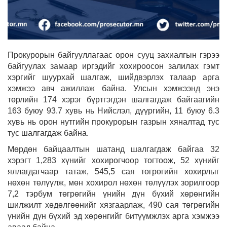
Прокурорын байгууллагаас орон сууц захиалгын гэрээ
байгуулах замаар иргэдийг хохироосон залилах гэмт
хэргийг шуурхай шалгаж, шийдвэрлэх талаар арга
хэмжээ авч ажиллаж байна.
Улсын хэмжээнд энэ
төрлийн 174 хэрэг бүртгэгдэн шалгагдаж байгаагийн
163 буюу 93.7 хувь нь Нийслэл, дүүргийн, 11 буюу 6.3
хувь нь орон нутгийн прокурорын газрын хяналтад тус
тус шалгагдаж байна.
Мөрдөн байцаалтын шатанд шалгагдаж байгаа 32
хэрэгт 1,283 хүнийг хохирогчоор тогтоож, 52 хүнийг
яллагдагчаар татаж, 545,5 сая төгрөгийн хохирлыг
нөхөн төлүүлж, мөн хохирол нөхөн төлүүлэх зорилгоор
7,2 тэрбум төгрөгийн үнийн дүн бүхий хөрөнгийн
шилжилт хөдөлгөөнийг хязгаарлаж, 490 сая төгрөгийн
үнийн дүн бүхий эд хөрөнгийг битүүмжлэх арга хэмжээ