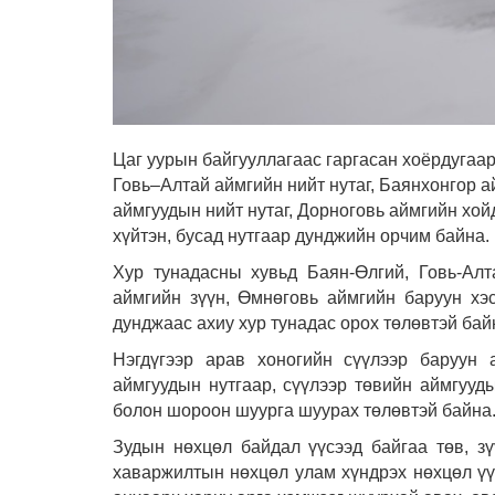
Цаг уурын байгууллагаас гаргасан хоёрдугаар
Говь–Алтай аймгийн нийт нутаг, Баянхонгор а
аймгуудын нийт нутаг, Дорноговь аймгийн хой
хүйтэн, бусад нутгаар дунджийн орчим байна.
Хур тунадасны хувьд Баян-Өлгий, Говь-Алт
аймгийн зүүн, Өмнөговь аймгийн баруун хэ
дунджаас ахиу хур тунадас орох төлөвтэй бай
Нэгдүгээр арав хоногийн сүүлээр баруун 
аймгуудын нутгаар, сүүлээр төвийн аймгууды
болон шороон шуурга шуурах төлөвтэй байна
Зудын нөхцөл байдал үүсээд байгаа төв, зү
хаваржилтын нөхцөл улам хүндрэх нөхцөл үүс