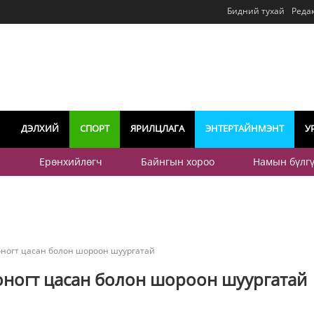
Бидний тухай
Реда
ДЭЛХИЙ
СПОРТ
ЯРИЛЦЛАГА
ЭНТЕРТАЙНМЭНТ
У
р
Ерөнхийлөгч
Байнгын хороо
Намын бүлг
хоногт цасан болон шороон шуургатай
хоногт цасан болон шороон шуургатай