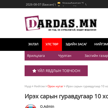
Улаанбаатар
C
o
2026-08-07 (Баасан) \
\
Дархан
C
o
Эрдэнэт
C
o
Улаанбаатар
C
ЭХЛЭЛ
УЛС ТӨР
ЭДИЙН ЗАСАГ
НИЙГЭМ
Ярилцлага
Чуулган
Засгийн газа
ҮЙЛ ЯВДЛЫН ТОВЧООН
Нүүр
Нийгэм
Орон нутаг
Ирэх сарын гуравдугаар 10 
Ирэх сарын гуравдугаар 10 
O.Admin