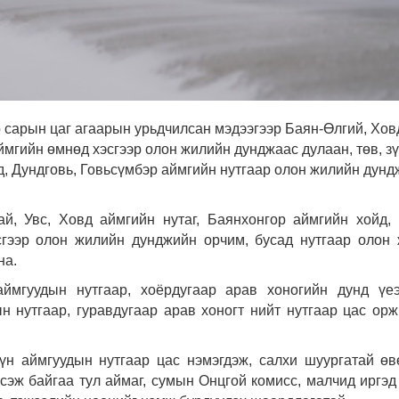
 сарын цаг агаарын урьдчилсан мэдээгээр Баян-Өлгий, Хов
ймгийн өмнөд хэсгээр олон жилийн дунджаас дулаан, төв, з
д, Дундговь, Говьсүмбэр аймгийн нутгаар олон жилийн дунд
ай, Увс, Ховд аймгийн нутаг, Баянхонгор аймгийн хойд,
сгээр олон жилийн дунджийн орчим, бусад нутгаар олон
на.
аймгуудын нутгаар, хоёрдугаар арав хоногийн дунд үе
н нутгаар, гуравдугаар арав хоногт нийт нутгаар цас орж
.
үн аймгуудын нутгаар цас нэмэгдэж, салхи шуургатай өв
эж байгаа тул аймаг, сумын Онцгой комисс, малчид иргэд