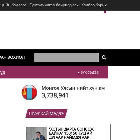
кцийн бодлого
Сурталчилгаа байршуулах
Холбоо барих
РАН ЗОХИОЛ
үүд
БҮХ СЭДЭВ
Монгол Улсын нийт хүн ам
3,738,941
ШУУРХАЙ МЭДЭЭ
“ХОТЫН ДАРГА СОНСОЖ
БАЙНА” 150150 ТУСГАЙ
ДУГААР НАЙМДУГААР