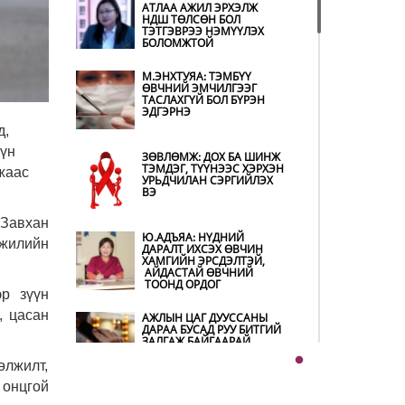
АТЛАА АЖИЛ ЭРХЭЛЖ
ХОЛБОГДОХ
НДШ ТӨЛСӨН БОЛ
БАЙГУУЛЛАГУУД
ТЭТГЭВРЭЭ НЭМҮҮЛЭХ
ӨНДӨРЖҮҮЛСЭН БЭЛЭН
БОЛОМЖТОЙ
БАЙДАЛД АЖИЛЛАЖ
БАЙНА
М.ЭНХТУЯА: ТЭМБҮҮ
НИТХ-ЫН ТӨЛӨӨЛӨГЧИД
ӨВЧНИЙ ЭМЧИЛГЭЭГ
COP17 БАГА ХУРЛЫН
ТАСЛАХГҮЙ БОЛ БҮРЭН
БЭЛТГЭЛ АЖЛЫН ТАЛААР
ЭДГЭРНЭ
МЭДЭЭЛЭЛ СОНСЛОО
д,
үүн
ЗӨВЛӨМЖ: ДОХ БА ШИНЖ
МОНГОЛ УЛС “COP17”-Д
ТЭМДЭГ, ТҮҮНЭЭС ХЭРХЭН
жаас
“ТАЛ ХЭЭРИЙН
УРЬДЧИЛАН СЭРГИЙЛЭХ
ТӨЛӨВЛӨГӨӨ”-ГӨӨ
ВЭ
ТАНИЛЦУУЛНА
 Завхан
Ю.АДЪЯА: НҮДНИЙ
 жилийн
НӨӨЦИЙН МАХНЫ
ДАРАЛТ ИХСЭХ ӨВЧИН
ХУДАЛДАА,
ХАМГИЙН ЭРСДЭЛТЭЙ,
БОРЛУУЛАЛТЫГ НЭЭЛТТЭЙ
АЙДАСТАЙ ӨВЧНИЙ
ИЛ ТОД БОЛГОНО
ТООНД ОРДОГ
эр зүүн
, цасан
АЖЛЫН ЦАГ ДУУССАНЫ
БҮХ ШАТАНД
ДАРАА БУСАД РУУ БИТГИЙ
ХЭМНЭЛТИЙН ГОРИМД
ЗАЛГАЖ БАЙГААРАЙ
ШИЛЖИЖ, НАЙР НААДАМ,
ЗӨВЛӨГӨӨН, ГАДААД
өлжилт,
ТОМИЛОЛТЫГ
 онцгой
ХОРИГЛОЛОО
Ш.БАТСАЙХАН: МАШИН