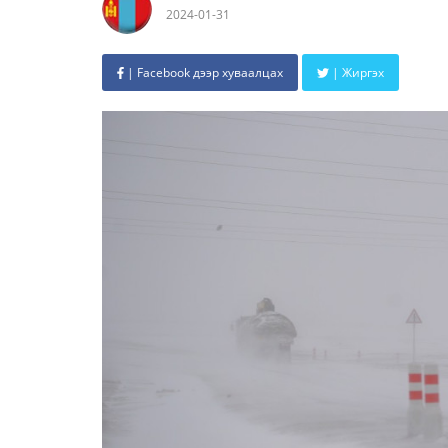
2024-01-31
| Facebook дээр хуваалцах
| Жиргэх