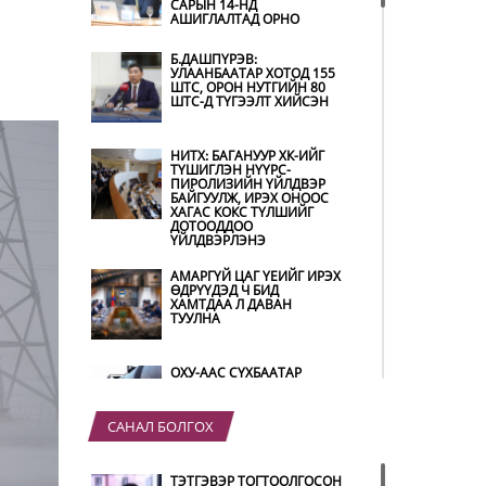
САРЫН 14-НД
АШИГЛАЛТАД ОРНО
Б.ДАШПҮРЭВ:
УЛААНБААТАР ХОТОД 155
ШТС, ОРОН НУТГИЙН 80
ШТС-Д ТҮГЭЭЛТ ХИЙСЭН
НИТХ: БАГАНУУР ХК-ИЙГ
ТҮШИГЛЭН НҮҮРС-
ПИРОЛИЗИЙН ҮЙЛДВЭР
БАЙГУУЛЖ, ИРЭХ ОНООС
ХАГАС КОКС ТҮЛШИЙГ
ДОТООДДОО
ҮЙЛДВЭРЛЭНЭ
АМАРГҮЙ ЦАГ ҮЕИЙГ ИРЭХ
ӨДРҮҮДЭД Ч БИД
ХАМТДАА Л ДАВАН
ТУУЛНА
ОХУ-ААС СҮХБААТАР
БООМТООР ОРЖ ИРСЭН
ШАТАХУУНЫ МЭДЭЭЛЭЛ
САНАЛ БОЛГОХ
ҮЕР УСНЫ БОЛЗОШГҮЙ
ТЭТГЭВЭР ТОГТООЛГОСОН
АЮУЛААС СЭРГИЙЛЖ,