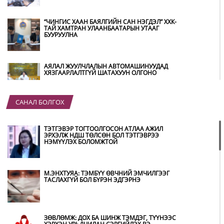
“ЧИНГИС ХААН БАЯЛГИЙН САН НЭГДЭЛ” ХХК-
ТАЙ ХАМТРАН УЛААНБААТАРЫН УТААГ
БУУРУУЛНА
АЯЛАЛ ЖУУЛЧЛАЛЫН АВТОМАШИНУУДАД
ХЯЗГААРЛАЛТГҮЙ ШАТАХУУН ОЛГОНО
САНАЛ БОЛГОХ
“ХОТЫН ДАРГА СОНСОЖ БАЙНА” 150150
ТУСГАЙ ДУГААР НАЙМДУГААР САРЫН 14-НД
АШИГЛАЛТАД ОРНО
ТЭТГЭВЭР ТОГТООЛГОСОН АТЛАА АЖИЛ
ЭРХЭЛЖ НДШ ТӨЛСӨН БОЛ ТЭТГЭВРЭЭ
НЭМҮҮЛЭХ БОЛОМЖТОЙ
Б.ДАШПҮРЭВ: УЛААНБААТАР ХОТОД 155 ШТС,
ОРОН НУТГИЙН 80 ШТС-Д ТҮГЭЭЛТ ХИЙСЭН
М.ЭНХТУЯА: ТЭМБҮҮ ӨВЧНИЙ ЭМЧИЛГЭЭГ
ТАСЛАХГҮЙ БОЛ БҮРЭН ЭДГЭРНЭ
НИТХ: БАГАНУУР ХК-ИЙГ ТҮШИГЛЭН НҮҮРС-
ПИРОЛИЗИЙН ҮЙЛДВЭР БАЙГУУЛЖ, ИРЭХ
ОНООС ХАГАС КОКС ТҮЛШИЙГ ДОТООДДОО
ЗӨВЛӨМЖ: ДОХ БА ШИНЖ ТЭМДЭГ, ТҮҮНЭЭС
ҮЙЛДВЭРЛЭНЭ