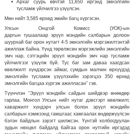
Архаг суурь өвчтэй 11,650 иргэнд эмнэлгийн
тусламж үйлчилгээ үзүүлсэн.
Мөн нийт 3,585 өрхөд эмийн багц хүргэсэн.
Улсын Онцгой Комисс (УОК)-ын
даргын тушаалаар эрүүл мэндийн салбарын долоон
шуурхай баг орон нутагт 4-5 эмнэлгийн мэргэжилтэнтэй
ажиллаж байна. Үүнд төрөлжсөн мэргэжлийн эмнэлгийн
эмч нар, сэтгэцийн эрүүл мэндийн эмч нар тусламж
үйлчилгээг үзүүлж буй.
Тус баг зам даваа хаагдсан
өвөлжилт хүндэрсэн аймаг, сумдын малчин өрхүүдэд
эмнэлгийн тусламж үзүүлэхийн зэрэгцээ 350 өрхөд
эмнэлгийн багцаа хүргэж ажилласан" гэв.
Түүнчлэн "Эрүүл мэндийн сайдын шийдвэр өнөөдөр
гарлаа.
Монгол Улсын нийт нутаг дэвсгэрт өвөлжилт,
хаваржилт хүндэрч улсын болон эрүүл мэндийн
салбарын хэмжээнд гамшгаас хамгаалах өндөржүүлсэн
бэлэн байдлын зэрэгт шилжсэн.
Үүнтэй холбогдуулан
зудын нөхцөл байдалд байгаа орон нутгийн иргэдэд