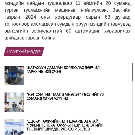
мэндийн сайдын тушаалаар 11 аймгийн 20 суманд
түргэн тусламжийн машиныг нийлүүлсэн. Засгийн
газрын 2024 оны хоёрдугаар сарын 63 дугаар
тогтоолоор алслагдсан сумдын эрүүл мэндийн төвүүдэд
эмнэлгийн зориулалттай 60 автомашин хуваарилах
шийдвэр гарсан байна.
ШУУРХАЙ МЭДЭЭ
ШАТАХУУН ДАМЛАН БОРЛУУЛАХ ЗӨРЧИЛ
ГАРАХ НЬ ИХЭСЧЭЭ
“НЭГ СУМ, НЭГ МАЛ ЭМНЭЛЭГ” ТӨСЛИЙГ 70
СУМАНД ХЭРЭГЖҮҮЛНЭ
"ДЦС-3” ТӨХК-ИЙН НЭН ШААРДЛАГАТАЙ
“ТУРБИНГЕНЕРАТОР-5”-ЫН ШИНЭЧЛЭЛИЙН
ТӨСВИЙГ ШИЙДВЭРЛЭХЭЭР БОЛОВ