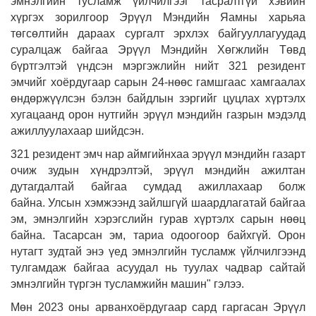
эмнэлгийн тусламж үйлчилгээг тасралтгүй хэвийн
хүргэх зорилгоор Эрүүл Мэндийн Яамны харьяа
төгсөлтийн дараах сургалт эрхлэх байгууллагуудад
суралцаж байгаа Эрүүл Мэндийн Хөгжлийн Төвд
бүртгэлтэй үндсэн мэргэжлийн нийт 321 резидент
эмчийг хоёрдугаар сарын 24-нөөс гамшгаас хамгаалах
өндөржүүлсэн бэлэн байдлын зэргийг цуцлах хүртэлх
хугацаанд орон нутгийн эрүүл мэндийн газрын мэдэлд
ажиллуулахаар шийдсэн.
321 резидент эмч нар аймгийнхаа эрүүл мэндийн газарт
очиж зудын хүндрэлтэй, эрүүл мэндийн ажилтан
дутагдалтай байгаа сумдад ажиллахаар болж
байна.
Улсын хэмжээнд зайлшгүй шаардлагатай байгаа
эм, эмнэлгийн хэрэгслийн гурав хүртэлх сарын нөөц
байна. Тасарсан эм, тариа одоогоор байхгүй. Орон
нутагт зудтай энэ үед эмнэлгийн тусламж үйлчилгээнд
тулгамдаж байгаа асуудал нь туулах чадвар сайтай
эмнэлгийн түргэн тусламжийн машин" гэлээ.
Мөн 2023 оны арванхоёрдугаар сард гаргасан Эрүүл