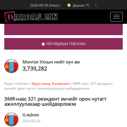
o
Дархан
C
2026-08-09 (Ням) \
\
o
Эрдэнэт
C
o
Улаанбаатар
C
Toggl
navig
ҮЙЛ ЯВДЛЫН ТОВЧООН
Монгол Улсын нийт хүн ам
3,739,282
Нүүр
Нийгэм
Эрүүл мэнд, боловсрол
ЭМЯ-наас 321 резидент
эмчийг орон нутагт ажиллуулахаар шийдвэрлэжээ
ЭМЯ-наас 321 резидент эмчийг орон нутагт
ажиллуулахаар шийдвэрлэжээ
O.Admin
2024-02-26