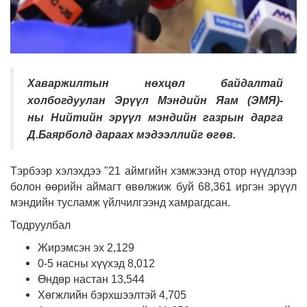
Хаваржилтын нөхцөл байдалтай
холбогдуулан Эрүүл Мэндийн Яам (ЭМЯ)-
ны Нийтийн эрүүл мэндийн газрын дарга
Д.Баярболд дараах мэдээллийг өгөв.
Тэрбээр хэлэхдээ "21 аймгийн хэмжээнд отор нүүдлээр
болон өөрийн аймагт өвөлжиж буй 68,361 иргэн эрүүл
мэндийн тусламж үйлчилгээнд хамрагдсан.
Тодруулбал
Жирэмсэн эх 2,129
0-5 насны хүүхэд 8,012
Өндөр настан 13,544
Хөгжлийн бэрхшээлтэй 4,705