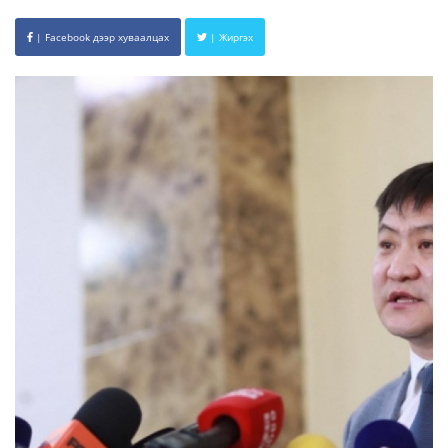
| Facebook дээр хуваалцах
| Жиргэх