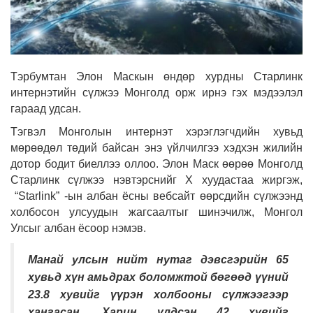
Тэрбумтан Элон Маскын өндөр хурдны Старлинк
интернэтийн сүлжээ Монголд орж ирнэ гэх мэдээлэл
гараад удсан.
Тэгвэл Монголын интернэт хэрэглэгчдийн хувьд
мөрөөдөл төдий байсан энэ үйлчилгээ хэдхэн жилийн
дотор бодит биеллээ оллоо. Элон Маск өөрөө Монголд
Старлинк сүлжээ нэвтэрснийг X хуудастаа жиргэж,
“Starlink” -ын албан ёсны вебсайт өөрсдийн сүлжээнд
холбосон улсуудын жагсаалтыг шинэчилж, Монгол
Улсыг албан ёсоор нэмэв.
Манай улсын нийт нутаг дэвсгэрийн 65
хувьд хүн амьдрах боломжтой бөгөөд үүний
23.8 хувийг үүрэн холбооны сүлжээгээр
хангасан. Харин үлдсэн 42 хувийг