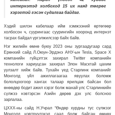
интернэтэд холбоход 15 их наяд төгрөг
хэрэгтэй гэсэн судалгаа байдаг.
Хэдий шилэн кабелаар ийм хэмжээний өртөгөөр
холбосон ч, суурингаас суурингийн хооронд интернэт
тасрах байдал үргэлжилсээр байх байв.
Нэг жилийн өмнө буюу 2023 оны зургаадугаар сард
Ерөнхий сайд Л.Оюун-Эрдэнэ АНУ-ын Tesla, Space X
компанийн гүйцэтгэх захирал Twitter компанийн
технологи хариуцсан захирал Элон Масктай цахим
уулзалт хийж байв. Тухайн үед Старлинк компанийг
Монголд үйл ажиллагаагаа явуулах боломж
бололцоогоор хангах талаар ярилцаж байсан бол
өнөөдөр бодит ажил хэрэг болж манай улс Старлинкийн
сүлжээ нэвтэрсэн Азийн дөрөв дэх улс болсноо
зарлалаа.
ЦХХХ-ны сайд Н.Учрал “Өндөр хурдны тус сүлжээг
Монголд нэвтрүүлэхэд саад болж байсан өмнөх