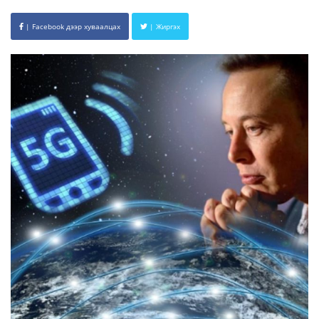
| Facebook дээр хуваалцах
| Жиргэх