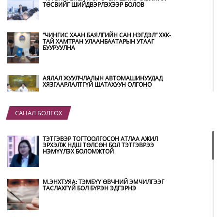
ТӨСВИЙГ ШИЙДВЭРЛЭХЭЭР БОЛОВ
“ЧИНГИС ХААН БАЯЛГИЙН САН НЭГДЭЛ” ХХК-
ТАЙ ХАМТРАН УЛААНБААТАРЫН УТААГ
БУУРУУЛНА
АЯЛАЛ ЖУУЛЧЛАЛЫН АВТОМАШИНУУДАД
ХЯЗГААРЛАЛТГҮЙ ШАТАХУУН ОЛГОНО
САНАЛ БОЛГОХ
“ХОТЫН ДАРГА СОНСОЖ БАЙНА” 150150
ТУСГАЙ ДУГААР НАЙМДУГААР САРЫН 14-НД
АШИГЛАЛТАД ОРНО
ТЭТГЭВЭР ТОГТООЛГОСОН АТЛАА АЖИЛ
ЭРХЭЛЖ НДШ ТӨЛСӨН БОЛ ТЭТГЭВРЭЭ
НЭМҮҮЛЭХ БОЛОМЖТОЙ
Б.ДАШПҮРЭВ: УЛААНБААТАР ХОТОД 155 ШТС,
ОРОН НУТГИЙН 80 ШТС-Д ТҮГЭЭЛТ ХИЙСЭН
М.ЭНХТУЯА: ТЭМБҮҮ ӨВЧНИЙ ЭМЧИЛГЭЭГ
ТАСЛАХГҮЙ БОЛ БҮРЭН ЭДГЭРНЭ
НИТХ: БАГАНУУР ХК-ИЙГ ТҮШИГЛЭН НҮҮРС-
ПИРОЛИЗИЙН ҮЙЛДВЭР БАЙГУУЛЖ, ИРЭХ