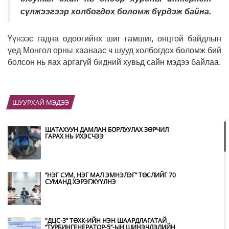
сүлжээгээр холбогдох боломж бүрдэж байна.
Үүнээс гадна одоогийнх шиг гамшиг, онцгой байдлын
үед Монгол орны хаанаас ч шууд холбогдох боломж бий
болсон нь яах аргагүй бидний хувьд сайн мэдээ байлаа.
ШУУРХАЙ МЭДЭЭ
ШАТАХУУН ДАМЛАН БОРЛУУЛАХ ЗӨРЧИЛ
ГАРАХ НЬ ИХЭСЧЭЭ
“НЭГ СУМ, НЭГ МАЛ ЭМНЭЛЭГ” ТӨСЛИЙГ 70
СУМАНД ХЭРЭГЖҮҮЛНЭ
"ДЦС-3” ТӨХК-ИЙН НЭН ШААРДЛАГАТАЙ
“ТУРБИНГЕНЕРАТОР-5”-ЫН ШИНЭЧЛЭЛИЙН