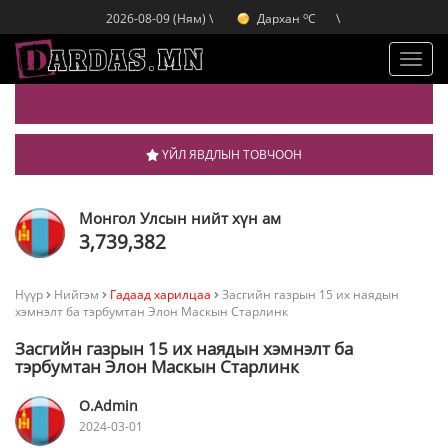
o
Дархан
C
2026-08-09 (Ням) \
\
o
Эрдэнэт
C
o
Улаанбаатар
C
Toggl
navig
ҮЙЛ ЯВДЛЫН ТОВЧООН
Монгол Улсын нийт хүн ам
3,739,382
Нүүр
Нийгэм
Гадаад харилцаа
Засгийн газрын 15 их наядын
хэмнэлт ба тэрбумтан Элон Маскын Старлинк
Засгийн газрын 15 их наядын хэмнэлт ба
тэрбумтан Элон Маскын Старлинк
O.Admin
2024-03-01