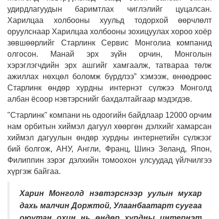
удирдлагуудын баримтлах чиглэлийг цуцалсан.
Харилцаа холбооны хуульд тодорхой өөрчлөлт
оруулснаар Харилцаа холбооны зохицуулах хороо хоёр
зөвшөөрлийг Старлинк Сервис Монголиа компанид
олгосон. Манай эрх зүйн орчин, Монголын
хэрэглэгчдийн эрх ашгийг хамгаалж, татвараа төлж
ажиллах нөхцөл боломж бүрдлээ” хэмээж, өнөөдрөөс
Старлинк өндөр хурдны интернэт сүлжээ Монголд
албан ёсоор нэвтэрснийг бахдалтайгаар мэдэгдэв.
"Старлинк" компани нь одоогийн байдлаар 12000 орчим
нам орбитын хиймэл дагуул хөөргөн дэлхийг хамарсан
хиймэл дагуулын өндөр хурдны интернетийн сүлжээг
бий болгож, АНУ, Англи, Франц, Шинэ Зеланд, Япон,
Филиппин зэрэг дэлхийн томоохон улсуудад үйлчилгээ
хүргэж байгаа.
Харин Монголд нэвтэрснээр уулын мухар
дахь малчин Доржтой, Улаанбаатарт суугаа
оюутан охин нь өндөр хурдны интернэт