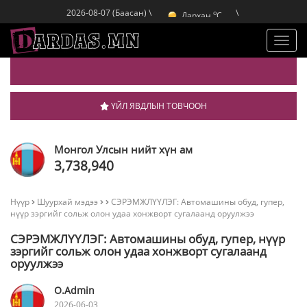
Улаанбаатар
C
o
Дархан
C
2026-08-07 (Баасан) \
\
o
Эрдэнэт
C
o
Улаанбаатар
C
Toggl
navig
ҮЙЛ ЯВДЛЫН ТОВЧООН
Монгол Улсын нийт хүн ам
3,738,940
Нүүр
Шуурхай мэдээ
СЭРЭМЖЛҮҮЛЭГ: Автомашины обуд, гупер,
нүүр зэргийг сольж олон удаа хонжворт сугалаанд оруулжээ
СЭРЭМЖЛҮҮЛЭГ: Автомашины обуд, гупер, нүүр
зэргийг сольж олон удаа хонжворт сугалаанд
оруулжээ
O.Admin
2026-06-03