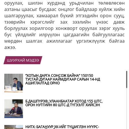
оруулах, шилэн хүрдэнд урьдчилан төлөвлөсөн
азтаны цаасыг бусдаас онцлог байдлаар хуйлж хийн
шалгаруулах, хамаарал бүхий этгээдийн орон сууц,
тээврийн хэрэгслийг зах зээлийн үнээс давж
борлуулах зорилгоор хонжворт оруулах зэрэг хууль
бус үйлдлийг илрүүлэн цагдаагийн байгууллагаас
мөрдөн шалгах ажиллагааг үргэлжлүүлж байгаа
ажээ.
ШУУРХАЙ МЭДЭЭ
“ХОТЫН ДАРГА СОНСОЖ БАЙНА” 150150
ТУСГАЙ ДУГААР НАЙМДУГААР САРЫН 14-НД
АШИГЛАЛТАД ОРНО
Б.ДАШПҮРЭВ: УЛААНБААТАР ХОТОД 155 ШТС,
ОРОН НУТГИЙН 80 ШТС-Д ТҮГЭЭЛТ ХИЙСЭН
НИТХ: БАГАНУУР ХК-ИЙГ ТҮШИГЛЭН НҮҮРС-