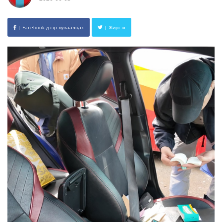
| Facebook дээр хуваалцах
| Жиргэх