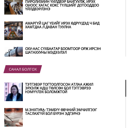
ПИРОЛИЗИЙН ҮЙЛДВЭР БАЙГУУЛЖ, ИРЭХ
ОНООС ХАГАС КОКС ТҮЛШИЙГ ДОТООДДОО
ҮЙЛДВЭРЛЭНЭ
АМАРГҮЙ ЦАГ ҮЕИЙГ ИРЭХ ӨДРҮҮДЭД Ч БИД
ХАМТДАА Л ДАВАН ТУУЛНА
ОХУ-ААС СҮХБААТАР БООМТООР ОРЖ ИРСЭН
ШАТАХУУНЫ МЭДЭЭЛЭЛ
САНАЛ БОЛГОХ
ҮЕР УСНЫ БОЛЗОШГҮЙ АЮУЛААС
СЭРГИЙЛЖ, ХОЛБОГДОХ БАЙГУУЛЛАГУУД
ӨНДӨРЖҮҮЛСЭН БЭЛЭН БАЙДАЛД АЖИЛЛАЖ
ТЭТГЭВЭР ТОГТООЛГОСОН АТЛАА АЖИЛ
БАЙНА
ЭРХЭЛЖ НДШ ТӨЛСӨН БОЛ ТЭТГЭВРЭЭ
НЭМҮҮЛЭХ БОЛОМЖТОЙ
НИТХ-ЫН ТӨЛӨӨЛӨГЧИД COP17 БАГА
ХУРЛЫН БЭЛТГЭЛ АЖЛЫН ТАЛААР
МЭДЭЭЛЭЛ СОНСЛОО
М.ЭНХТУЯА: ТЭМБҮҮ ӨВЧНИЙ ЭМЧИЛГЭЭГ
ТАСЛАХГҮЙ БОЛ БҮРЭН ЭДГЭРНЭ
МОНГОЛ УЛС “COP17”-Д “ТАЛ ХЭЭРИЙН