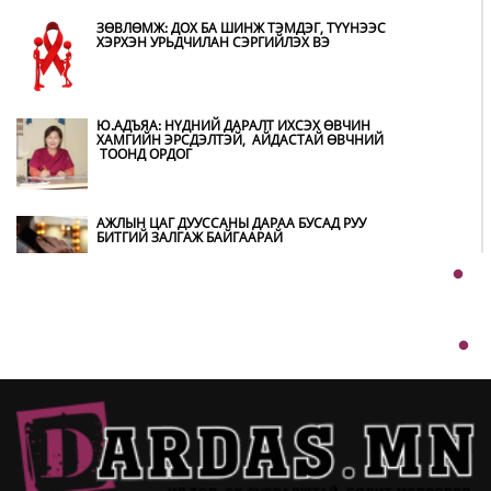
ТӨЛӨВЛӨГӨӨ”-ГӨӨ ТАНИЛЦУУЛНА
ЗӨВЛӨМЖ: ДОХ БА ШИНЖ ТЭМДЭГ, ТҮҮНЭЭС
ХЭРХЭН УРЬДЧИЛАН СЭРГИЙЛЭХ ВЭ
НӨӨЦИЙН МАХНЫ ХУДАЛДАА,
БОРЛУУЛАЛТЫГ НЭЭЛТТЭЙ ИЛ ТОД
БОЛГОНО
Ю.АДЪЯА: НҮДНИЙ ДАРАЛТ ИХСЭХ ӨВЧИН
ХАМГИЙН ЭРСДЭЛТЭЙ, АЙДАСТАЙ ӨВЧНИЙ
ТООНД ОРДОГ
БҮХ ШАТАНД ХЭМНЭЛТИЙН ГОРИМД
ШИЛЖИЖ, НАЙР НААДАМ, ЗӨВЛӨГӨӨН,
ГАДААД ТОМИЛОЛТЫГ ХОРИГЛОЛОО
АЖЛЫН ЦАГ ДУУССАНЫ ДАРАА БУСАД РУУ
БИТГИЙ ЗАЛГАЖ БАЙГААРАЙ
АВТОБЕНЗИН, ДИЗЕЛЬ ТҮЛШНИЙ ОНЦГОЙ
АЛБАН ТАТВАРЫГ ТЭГЛЭЛЭЭ
Ш.БАТСАЙХАН: МАШИН ХААЖ ЗОГССОН
ТЭЭВРИЙН ХЭРЭГСЛИЙН ЭЗЭНТЭЙ 1900-
1234 ДУГААРААР ДАМЖУУЛАН ХОЛБОГДОХ
БОЛОМЖТОЙ
ХЭТ ХАЛУУН ӨДРҮҮД ҮРГЭЛЖЛЭХ УЧРААС
НАРШИХГҮЙ БАЙХЫГ ЗӨВЛӨВ
ТАЙГЫН ГҮН ДЭХ ЖУУЛЧНЫ БААЗУУД
ХЭНИЙХ ВЭ
KHARKHORUM 360° ФЕСТИВАЛЬ 8-Р САРЫН
22-23-НД ТӨВ ЦЭНГЭЛДЭХ ХҮРЭЭЛЭНД