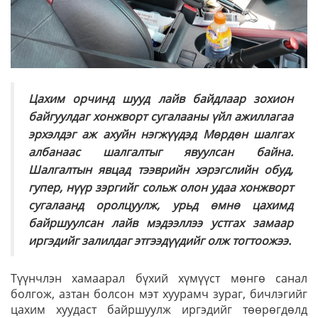
Цахим орчинд шууд лайв байдлаар зохион
байгуулдаг хонжворт сугалааны үйл ажиллагаа
эрхэлдэг аж ахуйн нэгжүүдэд Мөрдөн шалгах
албанаас шалгалтыг явуулсан байна.
Шалгалтын явцад тээврийн хэрэгслийн обуд,
гупер, нүүр зэргийг сольж олон удаа хонжворт
сугалаанд оролцуулж, урьд өмнө цахимд
байршуулсан лайв мэдээллээ устгах замаар
иргэдийг залилдаг этгээдүүдийг олж тогтоожээ.
Түүнчлэн хамаарал бүхий хүмүүст мөнгө санал
болгож, азтан болсон мэт хуурамч зураг, бичлэгийг
цахим хуудаст байршуулж иргэдийг төөрөгдөлд