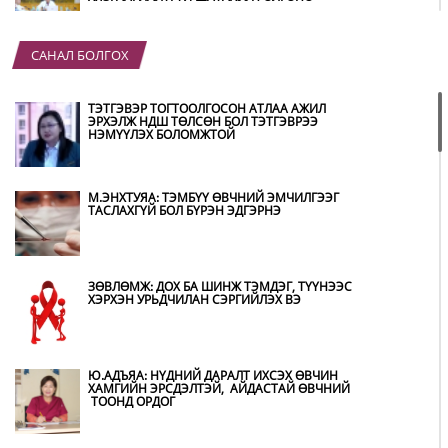
САНАЛ БОЛГОХ
“ХОТЫН ДАРГА СОНСОЖ БАЙНА” 150150
ТУСГАЙ ДУГААР НАЙМДУГААР САРЫН 14-НД
АШИГЛАЛТАД ОРНО
ТЭТГЭВЭР ТОГТООЛГОСОН АТЛАА АЖИЛ
ЭРХЭЛЖ НДШ ТӨЛСӨН БОЛ ТЭТГЭВРЭЭ
НЭМҮҮЛЭХ БОЛОМЖТОЙ
Б.ДАШПҮРЭВ: УЛААНБААТАР ХОТОД 155 ШТС,
ОРОН НУТГИЙН 80 ШТС-Д ТҮГЭЭЛТ ХИЙСЭН
М.ЭНХТУЯА: ТЭМБҮҮ ӨВЧНИЙ ЭМЧИЛГЭЭГ
ТАСЛАХГҮЙ БОЛ БҮРЭН ЭДГЭРНЭ
НИТХ: БАГАНУУР ХК-ИЙГ ТҮШИГЛЭН НҮҮРС-
ПИРОЛИЗИЙН ҮЙЛДВЭР БАЙГУУЛЖ, ИРЭХ
ОНООС ХАГАС КОКС ТҮЛШИЙГ ДОТООДДОО
ЗӨВЛӨМЖ: ДОХ БА ШИНЖ ТЭМДЭГ, ТҮҮНЭЭС
ҮЙЛДВЭРЛЭНЭ
ХЭРХЭН УРЬДЧИЛАН СЭРГИЙЛЭХ ВЭ
АМАРГҮЙ ЦАГ ҮЕИЙГ ИРЭХ ӨДРҮҮДЭД Ч БИД
ХАМТДАА Л ДАВАН ТУУЛНА
Ю.АДЪЯА: НҮДНИЙ ДАРАЛТ ИХСЭХ ӨВЧИН
ХАМГИЙН ЭРСДЭЛТЭЙ, АЙДАСТАЙ ӨВЧНИЙ
ТООНД ОРДОГ
ОХУ-ААС СҮХБААТАР БООМТООР ОРЖ ИРСЭН
ШАТАХУУНЫ МЭДЭЭЛЭЛ