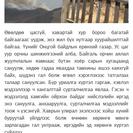
Өвөлдөө цасгүй, хавартай хур бороо багатай
байгаагаас үүдэж, энэ жил бүх нутгаар хуурайшилттай
байгаа. Үүнийг Онцгой байдлын ерөнхий газар, Ус цаг
уур орчны шинжилгээний алба, Байгаль орчин аялал
жуулчлалын яамнаас бүтэн хоёр сарын хугацаанд
сануулж, хөдөө гадаа явахдаа тамхины ишээ хаяхгүй
байх, шүдэнз гал болж өгвөл хэрэглэхээс татгалзах
талаар сануулсан. Бүр уриалга хүртэл гаргаж, хэвлэл
мэдээллээр ч хангалттай сурталчилгаа явлаа. Гэсэн ч
мэдээлэлд хамгийн ойрхон байдаг нийслэлийн иргэд
энэ сануулга, анхааруулга, сурталчилгаа мэдээллийг
тоож ч үзсэнгүй. Хаврын улирал эхэлснээс хойш хүний
буруутай үйлдлээс болж өчнөөн хөрөнгө мөнгө
зарлагадан гал унтрааж, иргэдийн эд хөрөнгө хүртэл
сүйдлээ.