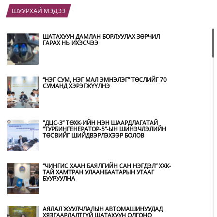
ШУУРХАЙ МЭДЭЭ
ШАТАХУУН ДАМЛАН БОРЛУУЛАХ ЗӨРЧИЛ
ГАРАХ НЬ ИХЭСЧЭЭ
“НЭГ СУМ, НЭГ МАЛ ЭМНЭЛЭГ” ТӨСЛИЙГ 70
СУМАНД ХЭРЭГЖҮҮЛНЭ
"ДЦС-3” ТӨХК-ИЙН НЭН ШААРДЛАГАТАЙ
“ТУРБИНГЕНЕРАТОР-5”-ЫН ШИНЭЧЛЭЛИЙН
ТӨСВИЙГ ШИЙДВЭРЛЭХЭЭР БОЛОВ
“ЧИНГИС ХААН БАЯЛГИЙН САН НЭГДЭЛ” ХХК-
ТАЙ ХАМТРАН УЛААНБААТАРЫН УТААГ
БУУРУУЛНА
АЯЛАЛ ЖУУЛЧЛАЛЫН АВТОМАШИНУУДАД
ХЯЗГААРЛАЛТГҮЙ ШАТАХУУН ОЛГОНО