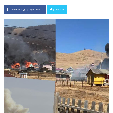
| Facebook дээр хуваалцах
| Жиргэх