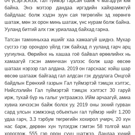
оч үсэргэснээс гал түймэр гарсан байж ч магадгүй юм
байна. Энэ мэтээр дандаа иргэдийн хайхрамжгүй
байдлаас болж хэдэн зуун сая төгрөгийн эд хөрөнгө
шатаж, мөн эх орон минь шатаж, үнс нурам болж байна.
Ууланд битгий алх гэж уриалаад байхад гарна.
Татсан тамхиныхаа ишийг хаа хамаагүй шиднэ. Мухар
сүсгээ гэр орондоо үйлд гэж байхад л ууланд гарч арц
уугиулна. Өөрийнх нь хашаа гоё байвал өрөөлийнх нь
хамаагүй гэсэн аминчхан үзлээс болж шар өвсөө
шатаах нэрээр гал алдана. 2019 он гарснаас хойш шар
өвсөө шатааж байгаад гал алдсан гэх дуудлага Онцгой
байдлын Ерөнхий газрын Гал түймэртэй тэмцэх хэлтэс,
Нийслэлийн Гал түймэртэй тэмцэх хэлтэст 30 гаруй
ирж, тухай бүр нь галыг унтраажээ. Ийм арчаагүй, амиа
хувиа хичээсэн байж болох уу.
2019 оны эхний гурван
сард улсын хэмжээнд объектын гал түймэр нийт 1.200
удаа гарч, 3.3 тэрбум төгрөгийн хохирол учирч, 20 хүн
нас барж, дөрвөн хүн түлэгдэж гэмтэн 58 толгой мал
хорогдож, 555 гэр орон сууц шатжээ. Дандаа хүний