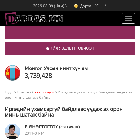
o
Дархан
C
2026-08-09 (Ням) \
\
o
Эрдэнэт
C
o
Улаанбаатар
C
Toggl
navig
ҮЙЛ ЯВДЛЫН ТОВЧООН
Монгол Улсын нийт хүн ам
3,739,428
Нүүр
Нийгэм
Үзэл бодол
Иргэдийн ухамсаргүй байдлаас үүдэж эх
орон минь шатаж байна
Иргэдийн ухамсаргүй байдлаас үүдэж эх орон
минь шатаж байна
Б.ӨНӨРТОГТОХ (сэтгүүлч)
2019-04-14