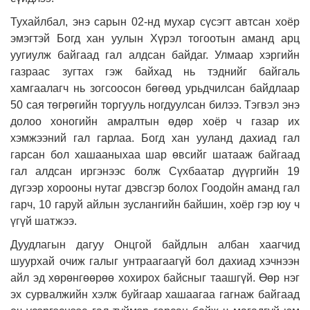
Тухайлбал, энэ сарын 02-нд мухар сүсэгт автсан хоёр
эмэгтэй Богд хан уулын Хүрэл тогоотын аманд арц
уугиулж байгаад гал алдсан байдаг. Улмаар хэргийн
газраас зугтах гэж байхад нь тэднийг байгаль
хамгаалагч нь зогсоосон бөгөөд урьдчилсан байдлаар
50 сая төгрөгийн торгууль ногдуулсан билээ. Тэгвэл энэ
долоо хоногийн амралтын өдөр хоёр ч газар их
хэмжээний гал гарлаа. Богд хан ууланд дахиад гал
гарсан бол хашааныхаа шар өвсийг шатааж байгаад
гал алдсан иргэнээс болж Сүхбаатар дүүргийн 19
дүгээр хорооны нутаг дэвсгэр болох Гоодойн аманд гал
гарч, 10 гаруй айлын зуслангийн байшин, хоёр гэр юу ч
үгүй шатжээ.
Дуудлагын дагуу Онцгой байдлын албан хаагчид
шуурхай очиж галыг унтраагаагүй бол дахиад хэчнээн
айл эд хөрөнгөөрөө хохирох байсныг таашгүй. Өөр нэг
эх сурвалжийн хэлж буйгаар хашаагаа гагнаж байгаад