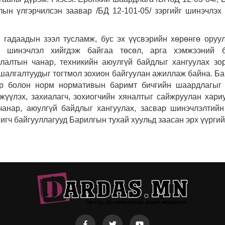
ын үлгэрчилсэн заавар /БД 12-101-05/ зэргийг шинэчлэх
 гадаадын зээл тусламж, бус эх үүсвэрийн хөрөнгө оруу
, шинэчлэл хийгдэж байгаа төсөл, арга хэмжээний б
алтын чанар, техникийн аюулгүй байдлыг хангуулах зо
шалгалтуудыг тогтмол зохион байгуулан ажиллаж байна. Б
эр болон норм нормативын баримт бичгийн шаардлагыг 
гжүүлэх, захиалагч, зохиогчийн хяналтыг сайжруулан хари
анар, аюулгүй байдлыг хангуулах, засвар шинэчлэлтий
гч байгууллагууд Барилгын тухай хуульд заасан эрх үүргий