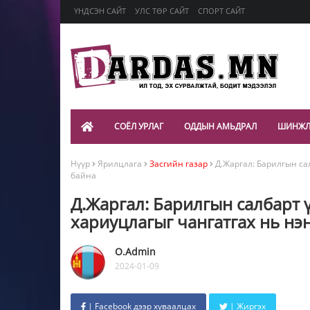
ҮНДСЭН САЙТ
УЛС ТӨР САЙТ
СПОРТ САЙТ
СОЁЛ УРЛАГ
ОДДЫН АМЬДРАЛ
ШИНЖЛ
Нүүр
Ярилцлага
Засгийн газар
Д.Жаргал: Барилгын са
байна
Д.Жаргал: Барилгын салбарт 
хариуцлагыг чангатгах нь нэ
O.Admin
2024-01-09
| Facebook дээр хуваалцах
| Жиргэх