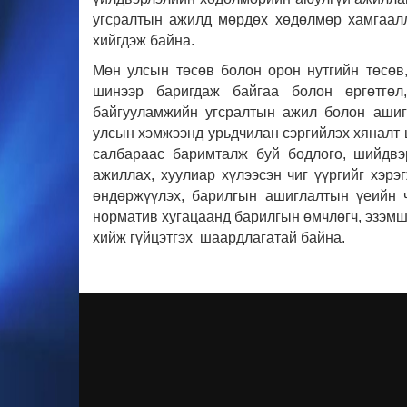
угсралтын ажилд мөрдөх хөдөлмөр хамгаалл
хийгдэж байна.
Мөн улсын төсөв болон орон нутгийн төсөв,
шинээр баригдаж байгаа болон өргөтгөл
байгууламжийн угсралтын ажил болон ашигл
улсын хэмжээнд урьдчилан сэргийлэх хяналт 
салбараас баримталж буй бодлого, шийдв
ажиллах, хуулиар хүлээсэн чиг үүргийг хэрэ
өндөржүүлэх, барилгын ашиглалтын үеийн ч
норматив хугацаанд барилгын өмчлөгч, эзэмши
хийж гүйцэтгэх шаардлагатай байна.