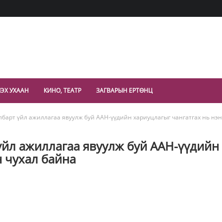
ЭХ УХААН
КИНО, ТЕАТР
ЗАГВАРЫН ЕРТӨНЦ
лбарт үйл ажиллагаа явуулж буй ААН-үүдийн хариуцлагыг чангатгах нь нэн
үйл ажиллагаа явуулж буй ААН-үүдийн
н чухал байна