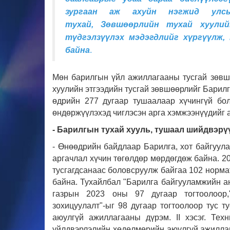
зургаан аж ахуйн нэгжид улсы
тухай, Зөвшөөрлийн тухай хуулий
түдгэлзүүлэх мэдэгдлийг хүргүүлж,
байна
.
Мөн барилгын үйл ажиллагааны тусгай зөвш
хуулийн этгээдийн тусгай зөвшөөрлийг Барил
өдрийн 277 дугаар тушаалаар хүчингүй бол
өндөржүүлэхэд чиглэсэн арга хэмжээнүүдийг 
- Барилгын тухай хууль, тушаал шийдвэрү
- Өнөөдрийн байдлаар Барилга, хот байгуула
аргачлал хүчин төгөлдөр мөрдөгдөж байна. 2
тусгагдсанаас боловсруулж байгаа 102 норма
байна. Тухайлбал "Барилга байгууламжийн а
газрын 2023 оны 97 дугаар тогтоолоор,
зохицуулалт"-ыг 98 дугаар тогтоолоор тус 
аюулгүй ажиллагааны дүрэм. II хэсэг. Тех
үйлдвэрлэлийн хөдөлмөрийн аюулгүй ажиллага