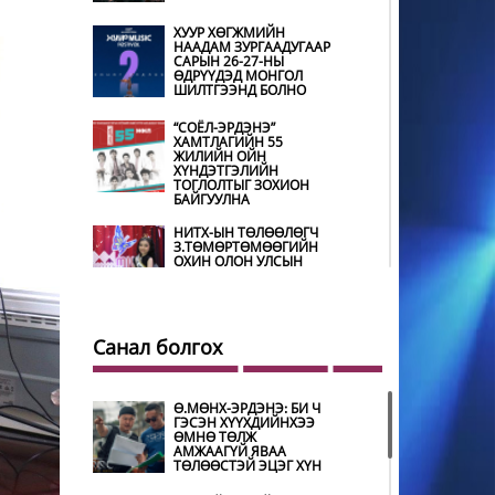
ХУУР ХӨГЖМИЙН
НААДАМ ЗУРГААДУГААР
САРЫН 26-27-НЫ
ӨДРҮҮДЭД МОНГОЛ
ШИЛТГЭЭНД БОЛНО
“СОЁЛ-ЭРДЭНЭ”
ХАМТЛАГИЙН 55
ЖИЛИЙН ОЙН
ХҮНДЭТГЭЛИЙН
ТОГЛОЛТЫГ ЗОХИОН
БАЙГУУЛНА
НИТХ-ЫН ТӨЛӨӨЛӨГЧ
З.ТӨМӨРТӨМӨӨГИЙН
ОХИН ОЛОН УЛСЫН
ТЭМЦЭЭНД ХҮНДЭТ
ШҮҮГЧЭЭР ОРОЛЦОНО
ШИЛДЭГ ӨВЛӨН
УЛАМЖЛАГЧААР
Санал болгох
УРИАНХАЙ ТУУЛЬЧ
Н.ДАМДИНДОРЖ
ШАЛГАРЧЭЭ
Ө.МӨНХ-ЭРДЭНЭ: БИ Ч
ГЭСЭН ХҮҮХДИЙНХЭЭ
МУГЖ Э.ЛХАГВА-ОЧИР
ӨМНӨ ТӨЛЖ
НАЛАЙХ ДҮҮРГИЙН 43
АМЖААГҮЙ ЯВАА
ДАХЬ ХҮНДЭТ ИРГЭН
ТӨЛӨӨСТЭЙ ЭЦЭГ ХҮН
БОЛЖЭЭ