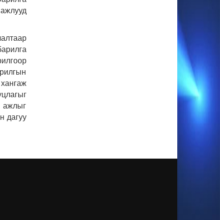
TIK TOK MONGOLIAN
COMPILATION 2018
 ажлууд
лалтаар
МОНГОЛ, КАЗАХСТАН,
арилга
АНУ-ЫН ЖҮЖИГЧИД ГОЛ
ДҮРИЙГ НЬ БҮТЭЭСЭН
рилгоор
"THE MONGOLIAN
CONNECTION" УРАН
арилгын
САЙХНЫ КИНО
хангаж
ӨЧИГДӨР НЭЭЛТЭЭ
ХИЙЛЭЭ
уцлагыг
н ажлыг
МОНГОЛ ХҮҮ МОСКВАД
“СМУГЛЯНКА” ДУУГАА
н дагуу
ТОЛИЛУУЛЛАА