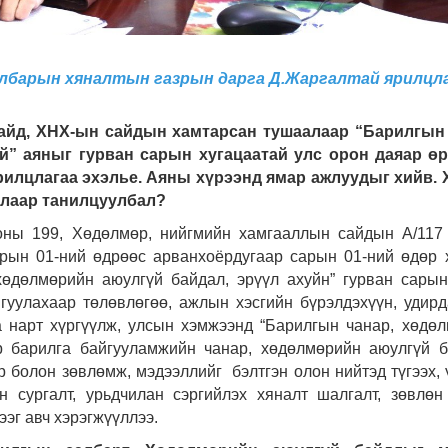
лбарын хяналтын газрын дарга Д.Жаргалтай ярилцла
сайд, ХНХ-ын сайдын хамтарсан тушаалаар “Барилгын 
й” аяныг гурван сарын хугацаатай улс орон даяар өр
рилцлагаа эхэлье. Аяны хүрээнд ямар ажлуудыг хийв. 
алаар танилцуулбал?
оны 199, Хөдөлмөр, нийгмийн хамгааллын сайдын А/117
рын 01-ний өдрөөс арванхоёрдугаар сарын 01-ний өдөр 
хөдөлмөрийн аюулгүй байдал, эрүүл ахуйн” гурван сары
гуулахаар төлөвлөгөө, ажлын хэсгийн бүрэлдэхүүн, удир
а нарт хүргүүлж, улсын хэмжээнд “Барилгын чанар, хөдө
р барилга байгууламжийн чанар, хөдөлмөрийн аюулгүй 
 болон зөвлөмж, мэдээллийг бэлтгэн олон нийтэд түгээх, 
н сургалт, урьдчилан сэргийлэх хяналт шалгалт, зөвлөн
ээг авч хэрэгжүүллээ.