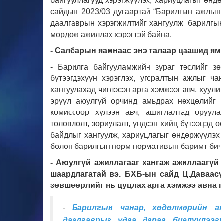
байгууллагууд хэрэгжүүлэх, хариуцлагыг өнд
сайдын 2023/03 дугаартай “Барилгын ажлын
даалгаврын хэрэгжилтийг хангуулж, барилг
мөрдөж ажиллах хэрэгтэй байна.
- Салбарын яамнаас энэ талаар цаашид я
- Барилга байгууламжийн зураг төслийг з
бүтээгдэхүүн хэрэглэх, угсралтын ажлыг ч
хангуулахад чиглэсэн арга хэмжээг авч, хуул
эрүүл аюулгүй орчинд амьдрах нөхцөлийг 
комиссоор хүлээн авч, ашиглалтад оруул
төлөвлөлт, зориулалт, үндсэн хийц бүтээцэд 
байдлыг хангуулж, хариуцлагыг өндөржүүлэх 
болон барилгын норм нормативын баримт бич
- Аюулгүй ажиллагааг хангаж ажиллаагү
шаардлагатай вэ. БХБ-ын сайд Ц.Даваас
зөвшөөрлийг нь цуцлах арга хэмжээ авна 
-
Барилгын чанар, хөдөлмөрийн а
даалгаврыг удаа дараа биелүүлээ