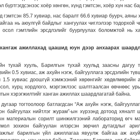
л бүртгэгдсэнээс хоёр хөнгөн, хүнд гэмтсэн, хоёр хүн нас ба
 гэмтсэн 85.7 хувиар, нас баралт 66.6 хувиар буурч, аяны 
байгаа нь аюулгүй байдлыг хангуулах чиглэлээр тодорхой ч
 осол гэмтлийн эрсдлэлийг буурлуулах боломжтой нь х
 хангаж ажиллахад цаашид юун дээр анхаарах шаардл
йн тухай хууль, Барилгын тухай хуульд заасны дагуу 
вийн 0.5 хувиас, аж ахуйн нэгж, байгууллага эрсдэлийн түв
н 1.5 хувиас доошгүй хэмжээний хөрөнгийг хөдөлмөрийн 
сол, хурц хордлого, мэргэжлээс шалтгаалсан өвчнөөс ур
алтын хэрэгжилтийг ханган ажиллах шаардлагатай байна.
дугаар тогтоолоор батлагдсан “Аж ахуйн нэгж, байгуулла
он байгуулах нийтлэг журам”-ын хүрээнд дотоод хяналт 
лгын материалын сорилт шинжилгээний лабораторид өгч м
тмол зохион байгуулан илэрсэн зөрчил дутагдлыг арил
 ажлыг барилгын үйл ажиллагаа явуулж байгаа аж аху