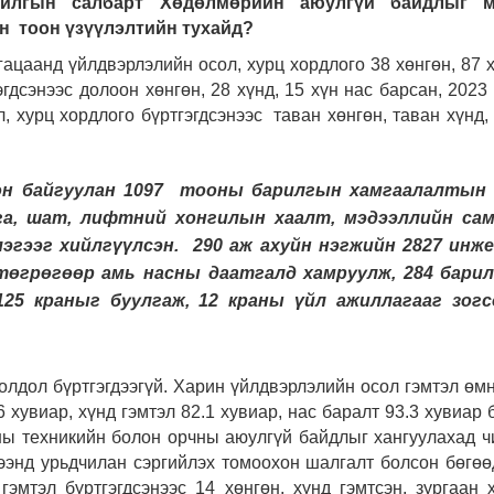
арилгын салбарт Хөдөлмөрийн аюулгүй байдлыг 
н тоон үзүүлэлтийн тухайд?
ацаанд үйлдвэрлэлийн осол, хурц хордлого 38 хөнгөн, 87 х
эгдсэнээс долоон хөнгөн, 28 хүнд, 15 хүн нас барсан, 2023
 хурц хордлого бүртгэгдсэнээс таван хөнгөн, таван хүнд, 
ион байгуулан 1097 тооны барилгын хамгаалалтын
га, шат, лифтний хонгилын хаалт, мэдээллийн сам
эгээг хийлгүүлсэн. 290 аж ахуйн нэгжийн 2827 инже
төгрөгөөр амь насны даатгалд хамруулж, 284 бари
25 краныг буулгаж, 12 краны үйл ажиллагааг зогс
олдол бүртгэгдээгүй. Харин үйлдвэрлэлийн осол гэмтэл өм
 хувиар, хүнд гэмтэл 82.1 хувиар, нас баралт 93.3 хувиар 
ны техникийн болон орчны аюулгүй байдлыг хангуулахад ч
ээнд урьдчилан сэргийлэх томоохон шалгалт болсон бөгөө
эмтэл бүртгэгдсэнээс 14 хөнгөн, хүнд гэмтсэн, зургаан 