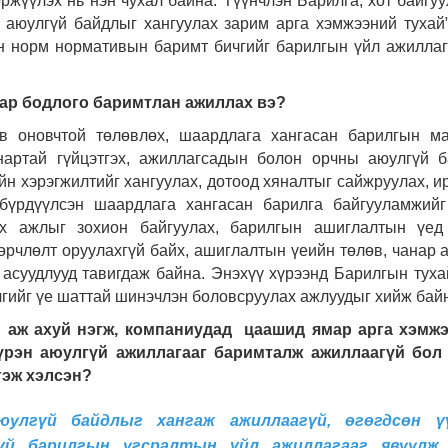
өржүүлэх нь нэн чухал байна. Түүнчлэн Барилга, хот байгу
 аюулгүй байдлыг хангуулах зарим арга хэмжээний тухай
ын норм нормативын баримт бичгийг барилгын үйл ажилла
мар бодлого баримтлан ажиллах вэ?
өв оновчтой төлөвлөх, шаардлага хангасан барилгын м
анартай гүйцэтгэх, ажиллагсадын болон орчны аюулгүй 
ийн хэрэгжилтийг хангуулах, дотоод хяналтыг сайжруулах, и
бүрдүүлсэн шаардлага хангасан барилга байгууламжий
ах ажлыг зохион байгуулах, барилгын ашиглалтын үед
өөрчлөлт оруулахгүй байх, ашиглалтын үеийн төлөв, чанар 
асуудлууд тавигдаж байна. Энэхүү хүрээнд Барилгын туха
гийг үе шаттай шинэчлэн боловсруулах ажлуудыг хийж бай
й аж ахуй нэгж, компаниудад цаашид ямар арга хэмжэ
үрэн аюулгүй ажиллагааг баримталж ажиллаагүй бол 
гэж хэлсэн?
юулгүй байдлыг хангаж ажиллаагүй, өгөгдсөн ү
гүй барилгын угсралтын үйл ажиллагааг явуулж