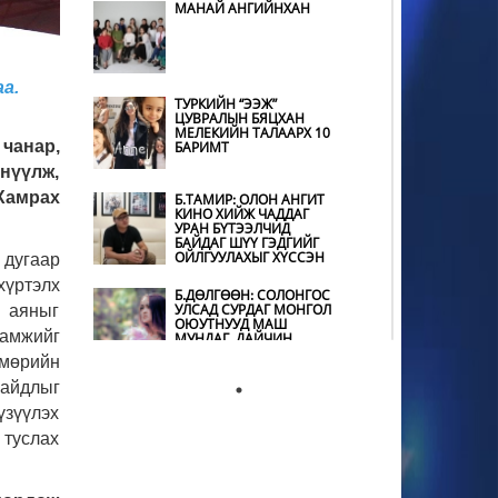
МАНАЙ АНГИЙНХАН
МУГЖ ЦОЛООР
ШАГНУУЛСАН
О.НОРОЛХОО ГУАЙ
ТЕАТРТАА ХҮНДЭТГЭЛ
ҮЗҮҮЛЭВ
а.
ТУРКИЙН “ЭЭЖ”
ЦУВРАЛЫН БЯЦХАН
БАХАРХЛАА,
МЕЛЕКИЙН ТАЛААРХ 10
ОМОГШЛОО,
чанар,
БАРИМТ
БАЯРЛАЛАА ЗАЛУУС АА
нүүлж,
Хамрах
Б.ТАМИР: ОЛОН АНГИТ
КИНО ХИЙЖ ЧАДДАГ
ХАКҮХО
УРАН БҮТЭЭЛЧИД
М.ДАВААЖАРГАЛ
БАЙДАГ ШҮҮ ГЭДГИЙГ
“МОНГОЛ ХААН”
ОЙЛГУУЛАХЫГ ХҮССЭН
ЖҮЖГИЙН ЯПОН ДАХЬ
 дугаар
ЭЛЧ БОЛЛОО
хүртэлх
Б.ДӨЛГӨӨН: СОЛОНГОС
УЛСАД СУРДАГ МОНГОЛ
н аяныг
“МОНГОЛ ХААН” ЖҮЖИГ
ОЮУТНУУД МАШ
ДЭЛХИЙН ОЮУНЫ
дамжийг
МУНДАГ, ДАЙЧИН
ӨМЧИЙН БАГА ХУРАЛД
ӨӨРСДИЙН ТУРШЛАГЫГ
лмөрийн
ХУВААЛЦЛАА
байдлыг
Б.АЛТАНЖАРГАЛ:
АРДЫН УРЛАГИЙН ХЭВ
Т.АРИУНАА: ХҮН
үзүүлэх
ШИНЖИЙГ ХЭЗЭЭ Ч
БОЛГОН ЭНЭ ӨДӨР ӨӨР,
ХАЯЖ БОЛОХГҮЙ
ӨӨРИЙНХӨӨРӨӨ
 туслах
АСААСАЙ
Ц.ЦАГААНХҮҮ: “ЦАГААН