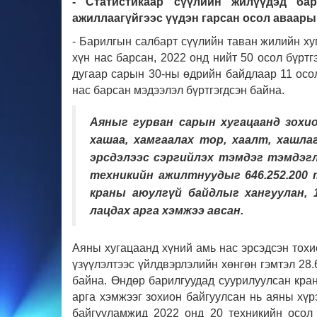
- Статистикаар сүүлийн жилүүдэд б
ажиллаагүйгээс үүдэн гарсан осол аваары
- Барилгын салбарт сүүлийн таван жилийн хуг
хүн нас барсан, 2022 онд нийт 50 осол бүртг
дугаар сарын 30-ны өдрийн байдлаар 11 осол,
нас барсан мэдээлэл бүртгэгдсэн байна.
Аяныг гурван сарын хугацаанд зох
хашаа, хамгаалах тор, хаалт, хашла
эрсдэлээс сэргийлэх тэмдэг тэмдэгл
техникийн ажилтнуудыг 646.252.200 
краны аюулгүй байдлыг хангуулан, 1
лацдах арга хэмжээ авсан.
Аяны хугацаанд хүний амь нас эрсэдсэн тохи
үзүүлэлтээс үйлдвэрлэлийн хөнгөн гэмтэл 28.6
байна. Өндөр барилгуудад суурилуулсан кра
арга хэмжээг зохион байгуулсан нь аяны хүр
байгууламжид 2022 онд 20 техникийн осол г