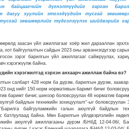
н байцаагчийн дүгнэлтүүдийг гарган Барил
н дагуу хуулийн этгээдүүдийн тусгай зөвшөөр
 тусгай зөвшөөрлийг түдгэлзүүлэх шийдвэрийг га
өөрөлд заасан үйл ажиллагааг хоёр жил дарааллан эрхлэ
га, хот байгуулалтын сайдын 2023 оны арваннэгдүгээр сары
госон зэрэг барилгын үйл ажиллагааг сайжруулах, хари
авч хэрэгжүүлж байна.
үдийн хэрэгжилтэд хэрхэн анхаарч ажиллаж байна вэ?
лтын салбарт 428 норм ба дүрэм, барилгын дүрэм, заавар,
023 онд нийт 150 норм нормативын баримт бичиг боловсру
тив баримт бичиг, шинээр боловсруулах 48 норматив барим
юулгүй байдлын техникийн зохицуулалт"-ыг боловсруулан 
"Барилга байгууламжийн галын аюулгүй байдлын тех
тус батлуулаад байна. Мөн Барилгын үйлдвэрлэлийн хөдө
никийн аюулгүй ажиллагааны дүрэм /БНбД 12-04-06/, Б
аны дүрэм. I хэсэг. Ерөнхий шаардлага /БНбД 12-03-04/, 