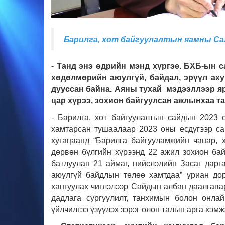
Барилга, хот байгуулалтын яамны Са
- Танд энэ өдрийн мэнд хүргэе. БХБ-ын 
хөдөлмөрийн аюулгүй, байдал, эрүүл аху
дууссан байна. Аяны тухай мэдээллээр я
цар хүрээ, зохион байгуулсан ажлынхаа т
- Барилга, хот байгуулалтын сайдын 2023 
хамтарсан тушаалаар 2023 оны есдүгээр са
хугацаанд “Барилга байгууламжийн чанар, 
дөрвөн бүлгийн хүрээнд 22 ажил зохион бай
батлуулан 21 аймаг, нийслэлийн Засаг дарг
аюулгүй байдлын төлөө хамтдаа” уриан до
хангуулах чиглэлээр Сайдын албан даалгавар
дадлага сургуулилт, танхимын болон онлай
үйлчилгээ үзүүлэх зэрэг олон талын арга хэмж