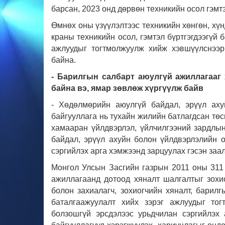
барсан, 2023 онд дөрвөн техникийн осол гэмтэ
Өмнөх оны үзүүлэлтээс техникийн хөнгөн, хүнд
краны техникийн осол, гэмтэл бүртгэгдээгүй 
ажлуудыг тогтмолжуулж хийж хэвшүүлснээр
байна.
- Барилгын салбарт аюулгүй ажиллагааг
байна вэ, ямар зөвлөж хүргүүлж байв
- Хөдөлмөрийн аюулгүй байдал, эрүүл аху
байгууллага нь тухайн жилийн батлагдсан төс
хамааран үйлдвэрлэл, үйлчилгээний зардлы
байдал, эрүүл ахуйн болон үйлдвэрлэлийн о
сэргийлэх арга хэмжээнд зарцуулах гэсэн за
Монгол Улсын Засгийн газрын 2011 оны 311 
ажиллагаанд дотоод хяналт шалгалтыг зохи
болон захиалагч, зохиогчийн хяналт, бари
баталгаажуулалт хийх зэрэг ажлуудыг тог
болзошгүй эрсдэлээс урьдчилан сэргийлэх