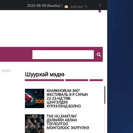
O
2026-08-08 (Бямба) \
\
ДАРХАН
C
O
ЭРДЭНЭТ
C
O
УЛААНБААТАР
C
 чухал
Шуурхай мэдээ
KHARKHORUM 360°
ФЕСТИВАЛЬ 8-Р САРЫН
22-23-НД ТӨВ
ЦЭНГЭЛДЭХ
ХҮРЭЭЛЭНД БОЛНО
THE HU ХАМТЛАГ
ДЭЛХИЙН АЯЛАН
ТОГЛОЛТОО
МОНГОЛООС ЭХЛҮҮЛНЭ