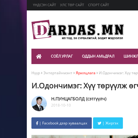
ҮНДСЭН САЙТ
УЛС ТӨР САЙТ
СПОРТ САЙТ
СОЁЛ УРЛАГ
ОДДЫН АМЬДРАЛ
ШИНЖЛ
Нүүр
Энтертайнмэнт
Ярилцлага
И.Одончимэг: Хүү төр
И.Одончимэг: Хүү төрүүлж өг
Н.ПУНЦАГБОЛД (сэтгүүлч)
2018-10-10
| Facebook дээр хуваалцах
| Жиргэх