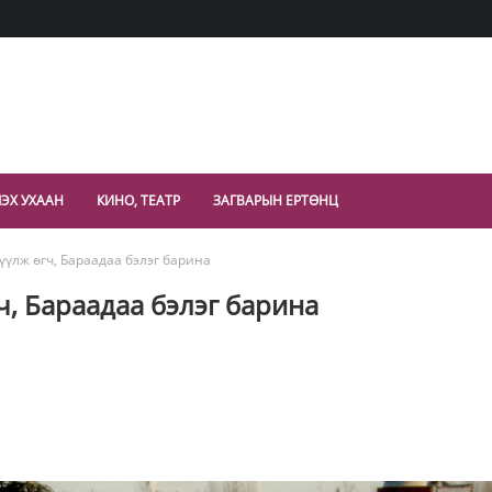
ЭХ УХААН
КИНО, ТЕАТР
ЗАГВАРЫН ЕРТӨНЦ
үүлж өгч, Бараадаа бэлэг барина
ч, Бараадаа бэлэг барина