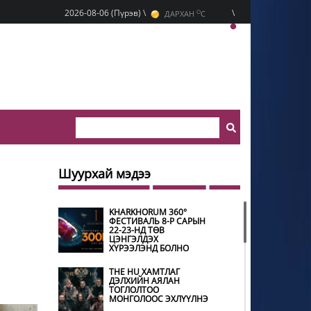
O
2026-08-06 (Пүрэв) \
\
ДАРХАН
C
O
ЭРДЭНЭТ
C
O
УЛААНБААТАР
C
Шуурхай мэдээ
KHARKHORUM 360°
ФЕСТИВАЛЬ 8-Р САРЫН
22-23-НД ТӨВ
ЦЭНГЭЛДЭХ
ХҮРЭЭЛЭНД БОЛНО
THE HU ХАМТЛАГ
ДЭЛХИЙН АЯЛАН
ТОГЛОЛТОО
МОНГОЛООС ЭХЛҮҮЛНЭ