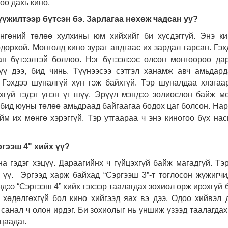
оо дахь кино.
үүжилтээр бүтсэн бэ. Зарлагаа нөхөж чадсан уу?
өнгөний төлөө хулхины юм хийхийг би хүсдэггүй. Энэ к
дорхой. Монголд кино зураг авдгаас их зардал гарсан. Гэх
н бүтээлтэй боллоо. Нэг бүтээлээс олсон мөнгөөрөө да
үү дээ, бид чинь. Түүнээсээ сэтгэл ханамж авч амьдард
Гэхдээ шуналгүй хүн гэж байхгүй. Тэр шуналдаа хязгаа
ахгүй гэдэг үнэн үг шүү. Эрүүл мэндээ золиослон байж м
т бид юуны төлөө амьдраад байгаагаа бодох цаг болсон. На
ийм их мөнгө хэрэггүй. Тэр утгаараа ч энэ киногоо бүх на
ргээш 4" хийх үү?
рна гэдэг хэцүү. Дараагийнх ч гүйцэхгүй байж магадгүй. Тэ
х үү. Эргээд харж байхад “Сэргээш 3”-т тоглосон жүжигч
ндээ “Сэргээш 4” хийх гэхээр таалагдах зохиол орж ирэхгүй 
 хөдөлгөхгүй бол кино хийгээд яах вэ дээ. Одоо хийвэл
 санал ч олон ирдэг. Би зохиолыг нь уншиж үзээд таалагдах
цаадаг.