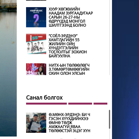
ХУУР ХӨГЖМИЙН
НААДАМ ЗУРГААДУГААР
САРЫН 26-27-НЫ
ӨДРҮҮДЭД МОНГОЛ
ШИЛТГЭЭНД БОЛНО
“СОЁЛ-ЭРДЭНЭ”
ХАМТЛАГИЙН 55
ЖИЛИЙН ОЙН
ХҮНДЭТГЭЛИЙН
ТОГЛОЛТЫГ ЗОХИОН
БАЙГУУЛНА
НИТХ-ЫН ТӨЛӨӨЛӨГЧ
З.ТӨМӨРТӨМӨӨГИЙН
ОХИН ОЛОН УЛСЫН
ТЭМЦЭЭНД ХҮНДЭТ
ШҮҮГЧЭЭР ОРОЛЦОНО
ШИЛДЭГ ӨВЛӨН
УЛАМЖЛАГЧААР
Санал болгох
УРИАНХАЙ ТУУЛЬЧ
Н.ДАМДИНДОРЖ
ШАЛГАРЧЭЭ
Ө.МӨНХ-ЭРДЭНЭ: БИ Ч
ГЭСЭН ХҮҮХДИЙНХЭЭ
МУГЖ Э.ЛХАГВА-ОЧИР
ӨМНӨ ТӨЛЖ
НАЛАЙХ ДҮҮРГИЙН 43
АМЖААГҮЙ ЯВАА
ДАХЬ ХҮНДЭТ ИРГЭН
ТӨЛӨӨСТЭЙ ЭЦЭГ ХҮН
БОЛЖЭЭ