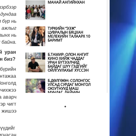
МАНАЙ АНГИЙНХАН
МУГЖ ЦОЛООР
тэрбээр
ШАГНУУЛСАН
 дундаа
О.НОРОЛХОО ГУАЙ
ТЕАТРТАА ХҮНДЭТГЭЛ
 бүр нь
ҮЗҮҮЛЭВ
а ажлыг
ТУРКИЙН “ЭЭЖ”
ЦУВРАЛЫН БЯЦХАН
БАХАРХЛАА,
лынх нь
МЕЛЕКИЙН ТАЛААРХ 10
ОМОГШЛОО,
БАРИМТ
БАЯРЛАЛАА ЗАЛУУС АА
 байна.
ий уран
Б.ТАМИР: ОЛОН АНГИТ
КИНО ХИЙЖ ЧАДДАГ
ХАКҮХО
н биз?
УРАН БҮТЭЭЛЧИД
М.ДАВААЖАРГАЛ
БАЙДАГ ШҮҮ ГЭДГИЙГ
“МОНГОЛ ХААН”
 бүрийн
ОЙЛГУУЛАХЫГ ХҮССЭН
ЖҮЖГИЙН ЯПОН ДАХЬ
ЭЛЧ БОЛЛОО
онтажаа
Б.ДӨЛГӨӨН: СОЛОНГОС
Монголд
УЛСАД СУРДАГ МОНГОЛ
“МОНГОЛ ХААН” ЖҮЖИГ
ОЮУТНУУД МАШ
ДЭЛХИЙН ОЮУНЫ
лчихжээ
МУНДАГ, ДАЙЧИН
ӨМЧИЙН БАГА ХУРАЛД
ӨӨРСДИЙН ТУРШЛАГЫГ
а аварч
ХУВААЛЦЛАА
эр чигт
Б.АЛТАНЖАРГАЛ:
АРДЫН УРЛАГИЙН ХЭВ
н жишээ
Т.АРИУНАА: ХҮН
ШИНЖИЙГ ХЭЗЭЭ Ч
БОЛГОН ЭНЭ ӨДӨР ӨӨР,
ХАЯЖ БОЛОХГҮЙ
ӨӨРИЙНХӨӨРӨӨ
АСААСАЙ
лүүдийг
Ц.ЦАГААНХҮҮ: “ЦАГААН
игнасан