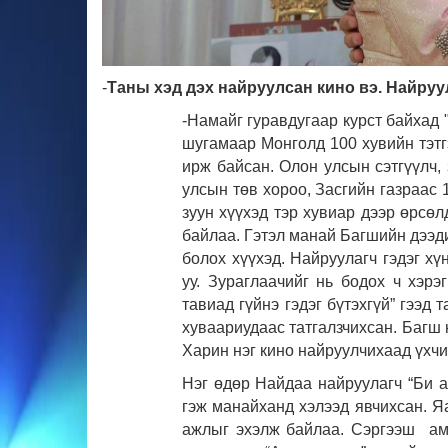
-
Таны хэд дэх найруулсан кино вэ. Найруу
-Намайг гуравдугаар курст байха
шугамаар Монголд 100 хувийн тэтг
ирж байсан. Олон улсын сэтгүүлч, 
улсын төв хороо, Засгийн газраас
зуун хүүхэд тэр хувиар дээр өрсө
байлаа. Гэтэл манай Багшийн дээди
болох хүүхэд. Найруулагч гэдэг хү
уу. Зураглаачийг нь бодох ч хэр
тавиад гүйнэ гэдэг бүтэхгүй” гээд
хуваариудаас татгалзчихсан. Багш 
Харин нэг кино найруулчихаад үхчи
Нэг өдөр Найдаа найруулагч “Би 
гэж манайханд хэлээд явчихсан. Яа
ажлыг эхэлж байлаа. Сэргээш ам