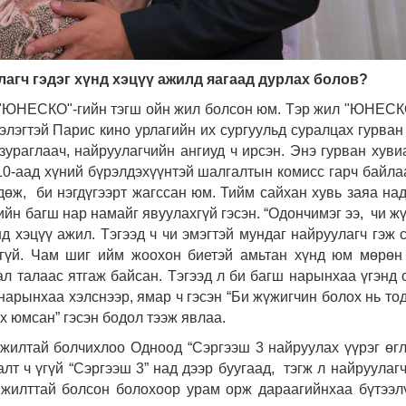
лагч гэдэг хүнд хэцүү ажилд яагаад дурлах болов?
д "ЮНЕСКО"-гийн тэгш ойн жил болсон юм. Тэр жил "ЮНЕСК
элэгтэй Парис кино урлагийн их сургуульд суралцах гурван
зураглаач, найруулагчийн ангиуд ч ирсэн. Энэ гурван хуви
 10-аад хүний бүрэлдэхүүнтэй шалгалтын комисс гарч байла
лдөж, би нэгдүгээрт жагссан юм. Тийм сайхан хувь заяа на
йн багш нар намайг явуулахгүй гэсэн. “Одончимэг ээ, чи ж
нд хэцүү ажил. Тэгээд ч чи эмэгтэй мундаг найруулагч гэж 
эггүй. Чам шиг ийм жоохон биетэй амьтан хүнд юм мөрөн
 тал талаас ятгаж байсан. Тэгээд л би багш нарынхаа үгэнд 
нарынхаа хэлснээр, ямар ч гэсэн “Би жүжигчин болох нь то
х юмсан” гэсэн бодол тээж явлаа.
ажилтай болчихлоо Одноод “Сэргээш 3 найруулах үүрэг өг
лт ч үгүй “Сэргээш 3” над дээр буугаад, тэгж л найруулаг
жилттай болсон болохоор урам орж дараагийнхаа бүтээл