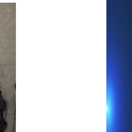
TIK TOK MONGOLIAN
COMPILATION 2018
МОНГОЛ, КАЗАХСТАН,
АНУ-ЫН ЖҮЖИГЧИД ГОЛ
ДҮРИЙГ НЬ БҮТЭЭСЭН
"THE MONGOLIAN
CONNECTION" УРАН
САЙХНЫ КИНО
ӨЧИГДӨР НЭЭЛТЭЭ
ХИЙЛЭЭ
МОНГОЛ ХҮҮ МОСКВАД
“СМУГЛЯНКА” ДУУГАА
ТОЛИЛУУЛЛАА