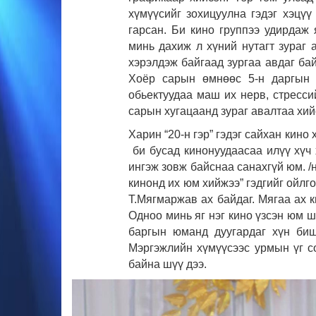
хүмүүсийг зохицуулна гэдэг хэцү
гарсан. Би кино группээ удирдаж
минь дахиж л хүний нутагт зураг 
хэрэлдэж байгаад зургаа авдаг ба
Хоёр сарын өмнөөс 5-н даргын 
обьектуудаа маш их нерв, стресс
сарын хугацаанд зураг авалтаа хий
Харин “20-н гэр” гэдэг сайхан кино
би бусад кинонуудаасаа илүү хүч 
ингэж зовж байснаа санахгүй юм. /
кинонд их юм хийжээ” гэдгийг ойлг
Т.Мягмаржав ах байдаг. Мягаа ах 
Одноо минь яг нэг кино үзсэн юм ш
баргын юманд дуугардаг хүн биш.
Мэргэжлийн хүмүүсээс урмын үг со
байна шүү дээ.