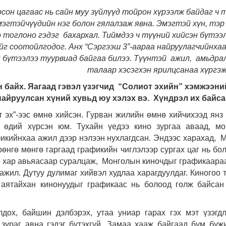
он цагаас нь сайн муу зүйлүүд тойрон хүрээлж байдаг ч 
гтэйчүүдийн нэг болон гялалзаж явна. Эмэгтэй хүн, тэр
 тоглоно гэдэг бахархал. Тиймдээ ч түүний хийсэн бүтээл
г соотойлгодог. Анх “Сэргээш 3”-аараа найруулагчийнха
н бүтээлээ туурвиад байгаа билээ. Түүнтэй ажил, амьдра
талаар хэсэгхэн ярилцсанаа хүргэж
н байх. Яагаад гэвэл үзэгчид “Солиот эхийн” хэмжээн
найруулсан хүний хувьд юу хэлэх вэ. Хүндрэл их байса
 эх”-ээс өмнө хийсэн. Гурван жилийн өмнө хийчихээд янз
й өдий хүрсэн юм. Тухайн үедээ кино зургаа аваад, м
икийнхаа ажил дээр нэлээн нухлагдсан. Эндээс харахад, 
рөнгө мөнгө гаргаад графикийн чиглэлээр сургах цаг нь бо
ө хар авьяасаар суралцаж, Монголын киночдыг графикаара
ажил. Дутуу дулимаг хийвэл худлаа харагдуулдаг. Киногоо т
н аятайхан кинонуудыг графикаас нь болоод голж байса
дох, байшин дэлбэрэх, утаа униар гарах гэх мэт үзэгд
 зураг авна гэдэг бүтэхгүй. Замаа хааж байгаад бум буж