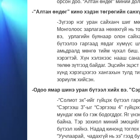
орсон доо. “Алтан өндөг” миний дол
-“Алтан өндөг” кино хэдэн төгрөгийн санх
-Зүгээр нэг уран сайханч шиг м
Монголоос зарлагаа нөхөхгүй нь то
вэ, урлагийн буянаар олон сайха
бүтээлээ гаргаад явдаг хүмүүс ш
амьдралд мөнгө тийм чухал биш. 
хэрэгтэй. Хүн хэлэхээс нааш сан
төлөө зүтгээд байдаг. Эцсийн эцэс
хүнд хэрэгцээгээ хангахын тулд т
зориулж хийсэн.
-Одоо ямар шинэ уран бүтээл хийх вэ. "Сэ
-“Солиот эх”-ийг гүйцэх бүтээл га
“Сэргээш 3”-ыг “Сэргээш 4” гүйцэ
мундаг юм бэ гэж бодогддог. Яг үнэ
байна. Тэр зохиол миний эмоцийг
бүтээл хийнэ. Надад кинонд тоглох
“Уучлаарай, чадахгүй нь ээ” гээд бу