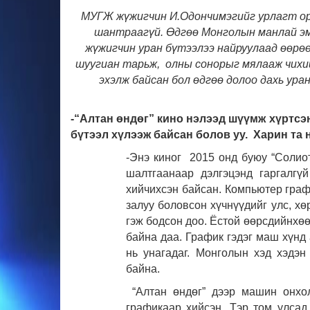
МУГЖ жүжигчин И.Одончимэгийг урлагт орс
шантраагүй. Өдгөө Монголын манлай эмэ
жүжигчин уран бүтээлээ найруулаад өөрөө
шуугиан тарьж, олны сонорыг мялааж чихий
эхэлж байсан бол өдгөө долоо дахь ура
-“Алтан өндөг” кино нэлээд шүүмж хүртсэ
бүтээл хүлээж байсан болов уу. Харин та 
-Энэ киног 2015 онд буюу “Солиот
шалтгаанаар дэлгэцэнд гаргалгү
хийчихсэн байсан. Компьютер граф
залуу боловсон хүчнүүдийг улс, хө
гэж бодсон доо. Ёстой өөрсдийнхө
байна даа. График гэдэг маш хүнд 
нь унагадаг. Монголын хэд хэдэ
байна.
“Алтан өндөг” дээр машин онхол
графикаар хийсэн. Тэр том улсад