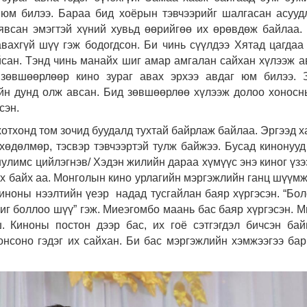
ү юм билээ. Бараа бид хоёрын тэвчээрийг шалгасан асууд
 явсан эмэгтэй хүний хувьд өөрийгөө их өрөвдөж байлаа.
авахгүй шүү гэж бодогдсон. Би чинь сүүлдээ Хятад цагдаа
йсан. Тэнд чинь манайх шиг амар амгалан сайхан хүлээж а
зөвшөөрлөөр кино зураг авах эрхээ авдаг юм билээ. З
ийн дунд олж авсан. Бид зөвшөөрлөө хүлээж долоо хоносн
сэн.
 хотхонд том зочид буудалд тухтай байрлаж байлаа. Эргээд х
хөдөлмөр, тэсвэр тэвчээртэй тулж байжээ. Бусад кинонууд
нулимс цийлэгнэв/ Хэдэн жилийн дараа хүмүүс энэ киног үзэ
ох байх аа. Монголын кино урлагийн мэргэжлийн ганц шүүмж
киноны нээлтийн үеэр надад тусгайлан баяр хүргэсэн. “Бол
иг боллоо шүү” гэж. Миеэгомбо маань бас баяр хүргэсэн. М
 Киноны постон дээр бас, их гоё сэтгэгдэл бичсэн бай
нсоно гэдэг их сайхан. Би бас мэргэжлийн хэмжээгээ бар