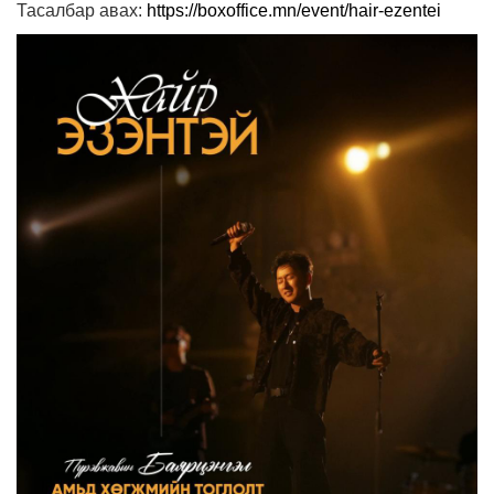
Тасалбар авах:
https://boxoffice.mn/event/hair-ezentei