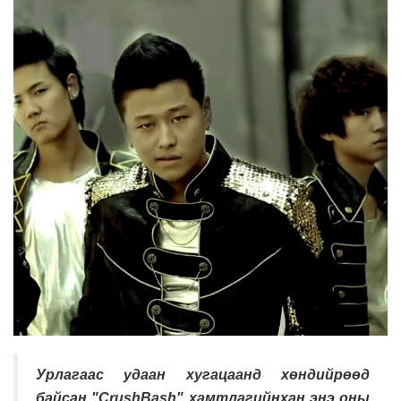
Урлагаас удаан хугацаанд хөндийрөөд
байсан "СrushBash" хамтлагийнхан энэ оны