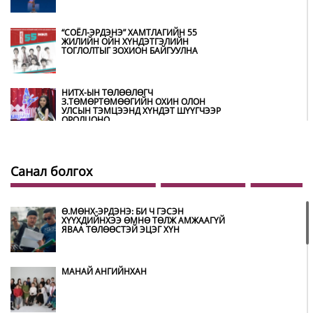
“СОЁЛ-ЭРДЭНЭ” ХАМТЛАГИЙН 55
ЖИЛИЙН ОЙН ХҮНДЭТГЭЛИЙН
ТОГЛОЛТЫГ ЗОХИОН БАЙГУУЛНА
НИТХ-ЫН ТӨЛӨӨЛӨГЧ
З.ТӨМӨРТӨМӨӨГИЙН ОХИН ОЛОН
УЛСЫН ТЭМЦЭЭНД ХҮНДЭТ ШҮҮГЧЭЭР
ОРОЛЦОНО
ШИЛДЭГ ӨВЛӨН УЛАМЖЛАГЧААР
УРИАНХАЙ ТУУЛЬЧ Н.ДАМДИНДОРЖ
Санал болгох
ШАЛГАРЧЭЭ
Ө.МӨНХ-ЭРДЭНЭ: БИ Ч ГЭСЭН
МУГЖ Э.ЛХАГВА-ОЧИР НАЛАЙХ
ХҮҮХДИЙНХЭЭ ӨМНӨ ТӨЛЖ АМЖААГҮЙ
ДҮҮРГИЙН 43 ДАХЬ ХҮНДЭТ ИРГЭН
ЯВАА ТӨЛӨӨСТЭЙ ЭЦЭГ ХҮН
БОЛЖЭЭ
МАНАЙ АНГИЙНХАН
МУГЖ ЦОЛООР ШАГНУУЛСАН
О.НОРОЛХОО ГУАЙ ТЕАТРТАА ХҮНДЭТГЭЛ
ҮЗҮҮЛЭВ