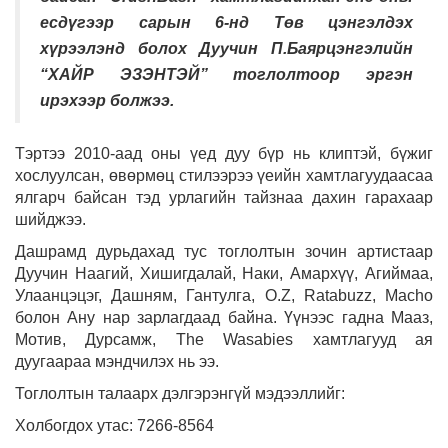
есдүгээр сарын 6-нд Төв цэнгэлдэх
хүрээлэнд болох Дуучин П.Баярцэнгэлийн
“ХАЙР ЭЗЭНТЭЙ” тоглолтоор эргэн
ирэхээр болжээ.
Тэртээ 2010-аад оны үед дуу бүр нь клиптэй, бүжиг
хослуулсан, өвөрмөц стилээрээ үеийн хамтлагуудаасаа
ялгарч байсан тэд урлагийн тайзнаа дахин гарахаар
шийджээ.
Дашрамд дурьдахад тус тоглолтын зочин артистаар
Дуучин Наагий, Хишигдалай, Наки, Амархүү, Агиймаа,
Улаанцэцэг, Дашням, Гантулга, O.Z, Ratabuzz, Macho
болон Ану нар зарлагдаад байна. Үүнээс гадна Мааз,
Мотив, Дурсамж, The Wasabies хамтлагууд ая
дуугаараа мэндчилэх нь ээ. ​​
Тоглолтын талаарх дэлгэрэнгүй мэдээллийг:​​​​​​
Холбогдох утас: 7266-8564