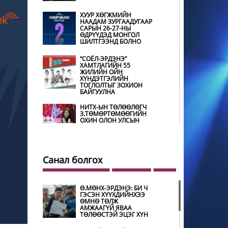
ХУУР ХӨГЖМИЙН
НААДАМ ЗУРГААДУГААР
САРЫН 26-27-НЫ
ӨДРҮҮДЭД МОНГОЛ
ШИЛТГЭЭНД БОЛНО
“СОЁЛ-ЭРДЭНЭ”
ХАМТЛАГИЙН 55
ЖИЛИЙН ОЙН
ХҮНДЭТГЭЛИЙН
ТОГЛОЛТЫГ ЗОХИОН
БАЙГУУЛНА
НИТХ-ЫН ТӨЛӨӨЛӨГЧ
З.ТӨМӨРТӨМӨӨГИЙН
ОХИН ОЛОН УЛСЫН
ТЭМЦЭЭНД ХҮНДЭТ
ШҮҮГЧЭЭР ОРОЛЦОНО
ШИЛДЭГ ӨВЛӨН
УЛАМЖЛАГЧААР
Санал болгох
УРИАНХАЙ ТУУЛЬЧ
Н.ДАМДИНДОРЖ
ШАЛГАРЧЭЭ
Ө.МӨНХ-ЭРДЭНЭ: БИ Ч
ГЭСЭН ХҮҮХДИЙНХЭЭ
МУГЖ Э.ЛХАГВА-ОЧИР
ӨМНӨ ТӨЛЖ
НАЛАЙХ ДҮҮРГИЙН 43
АМЖААГҮЙ ЯВАА
ДАХЬ ХҮНДЭТ ИРГЭН
ТӨЛӨӨСТЭЙ ЭЦЭГ ХҮН
БОЛЖЭЭ