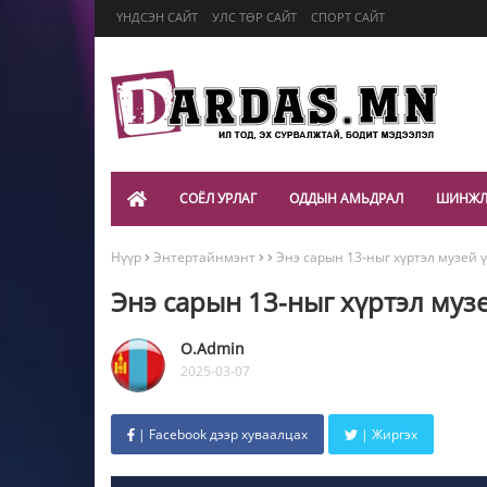
ҮНДСЭН САЙТ
УЛС ТӨР САЙТ
СПОРТ САЙТ
СОЁЛ УРЛАГ
ОДДЫН АМЬДРАЛ
ШИНЖЛ
Нүүр
Энтертайнмэнт
Энэ сарын 13-ныг хүртэл музей 
Энэ сарын 13-ныг хүртэл муз
O.Admin
2025-03-07
| Facebook дээр хуваалцах
| Жиргэх