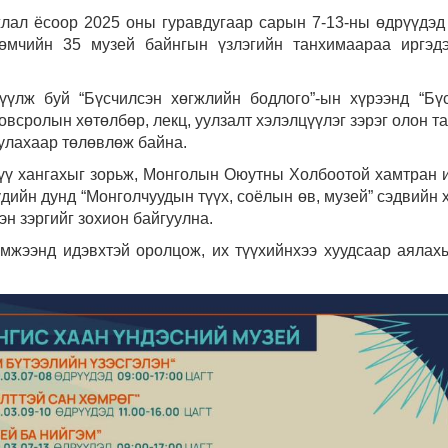
жлал ёсоор 2025 оны гуравдугаар сарын 7-13-ны өдрүүдэд
 өмчийн 35 музей байнгын үзлэгийн танхимаараа иргэ
үлж буй “Бүсчилсэн хөгжлийн бодлого”-ын хүрээнд “Бү
ловсролын хөтөлбөр, лекц, уулзалт хэлэлцүүлэг зэрэг олон т
улахаар төлөвлөж байна.
үү хангахыг зорьж, Монголын Оюутны Холбоотой хамтран и
дийн дунд “Монголчуудын түүх, соёлын өв, музей” сэдвийн 
эн зэргийг зохион байгуулна.
эмжээнд идэвхтэй оролцож, их түүхийнхээ хуудсаар аялах