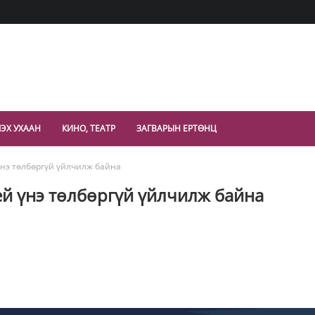
ЭХ УХААН
КИНО, ТЕАТР
ЗАГВАРЫН ЕРТӨНЦ
үнэ төлбөргүй үйлчилж байна
ей үнэ төлбөргүй үйлчилж байна