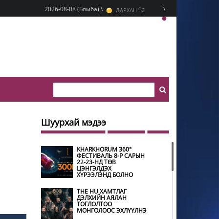
O
2026-08-08 (Бямба) \
\
ДАРХАН
C
O
ЭРДЭНЭТ
C
O
УЛААНБААТАР
C
Шуурхай мэдээ
KHARKHORUM 360°
ФЕСТИВАЛЬ 8-Р САРЫН
22-23-НД ТӨВ
ЦЭНГЭЛДЭХ
ХҮРЭЭЛЭНД БОЛНО
THE HU ХАМТЛАГ
ДЭЛХИЙН АЯЛАН
ТОГЛОЛТОО
МОНГОЛООС ЭХЛҮҮЛНЭ