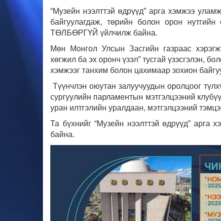
“Музейн нээлттэй өдрүүд” арга хэмжээ улам
байгуулагдаж, төрийн болон орон нутгийн
ТӨЛБӨРГҮЙ үйлчилж байна.
Мөн Монгол Улсын Засгийн газраас хэрэгжү
хөгжил ба эх оронч үзэл” тусгай үзэсгэлэн, бо
хэмжээг танхим болон цахимаар зохион байгу
Түүнчлэн оюутан залуучуудын оролцоог түлх
сургуулийн парламентын мэтгэлцээний клубүү
уран илтгэлийн уралдаан, мэтгэлцээний тэмцэ
Та бүхнийг “Музейн нээлттэй өдрүүд” арга х
байна.