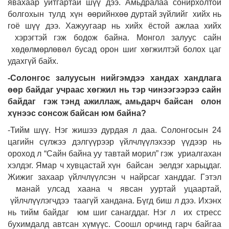
явахаар уйтгартай шүү дээ. Амьдралаа сонирхолтой
болгохын тулд хүн өөрийнхөө дуртай зүйлийг хийх нь
гоё шүү дээ. Хажуугаар нь хийх ёстой ажлаа хийх
хэрэгтэй гэж бодож байна. Монгол залуус сайн
хөдөлмөрлөвөл бусад орон шиг хөгжилтэй болох цаг
удахгүй байх.
-Солонгос залуусын нийгэмдээ хандах хандлага
өөр байдаг учраас хөгжил нь тэр чинээгээрээ сайн
байдаг гэж тэнд ажиллаж, амьдарч байсан олон
хүнээс сонсож байсан юм байна?
-Тийм шүү. Нэг жишээ дурдая л даа. Солонгосын 24
цагийн сүлжээ дэлгүүрээр үйлчлүүлэхээр үүдээр нь
ороход л “Сайн байна уу тавтай морил” гэж уриалгахан
хэлдэг. Ямар ч хувцастай хүн байсан эелдэг харьцдаг.
Жижиг захаар үйлчлүүлсэн ч найрсаг ханддаг. Гэтэл
манай улсад хаана ч явсан ууртай уцаартай,
үйлчлүүлэгчдээ таагүй хандана. Бүгд биш л дээ. Ихэнх
нь тийм байдаг юм шиг санагддаг. Нэг л их стресс
бухимдалд автсан хүмүүс. Соошл орчинд гарч байгаа