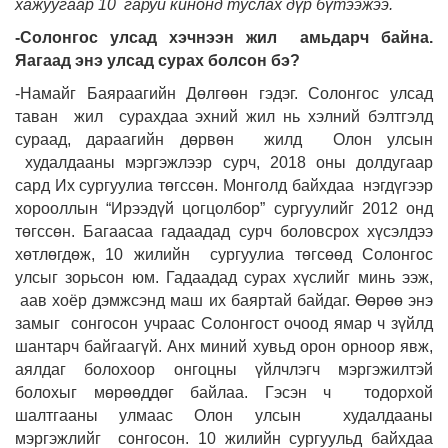
хажуугаар 10 гаруй кинонд туслах дүр бүтээжээ.
-Солонгос улсад хэчнээн жил амьдарч байна.
Яагаад энэ улсад сурах болсон бэ?
-Намайг Баяраагийн Дөлгөөн гэдэг. Солонгос улсад
таван жил сурахдаа эхний жил нь хэлний бэлтгэлд
сураад, дараагийн дөрвөн жилд Олон улсын
худалдааны мэргэжлээр сурч, 2018 оны долдугаар
сард Их сургуулиа төгссөн. Монголд байхдаа нэгдүгээр
хорооллын “Ирээдүй цогцолбор” сургуулийг 2012 онд
төгссөн. Багаасаа гадаадад сурч боловсрох хүсэлдээ
хөтлөгдөж, 10 жилийн сургуулиа төгсөөд Солонгос
улсыг зорьсон юм. Гадаадад сурах хүслийг минь ээж,
аав хоёр дэмжсэнд маш их баяртай байдаг. Өөрөө энэ
замыг сонгосон учраас Солонгост очоод ямар ч зүйлд
шантарч байгаагүй. Анх миний хувьд орон орноор явж,
аялдаг болохоор онгоцны үйлчлэгч мэргэжилтэй
болохыг мөрөөддөг байлаа. Гэсэн ч тодорхой
шалтгааны улмаас Олон улсын худалдааны
мэргэжлийг сонгосон. 10 жилийн сургуульд байхдаа