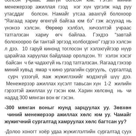
менежерээр ажиллая гээд нэг хүн үргэлж над руу
утасддаг болсон. Намайг утсаа авахгүй болохоор
“Яагаад хариу өгөхгүй байгаа юм бэ” гэж асуухад нь
үнэнээ хэлсэн. Өөрөөр хэлбэл, хичээлтэй учраас
татгалзсан хариу өгч байлаа. Гэхдээ “завтай
болохоороо би тантай эргээд холбогдоно” гэдгээ хэлсэн
л дээ. 10 гаруй кинонд тоглосон үг хэлэхгүйгээр нүүр
царайгаа харуулах байдлаар оролцсон. Үг хэлэх хэсэг
байсан ч би чадахгүй нь гээд татгалзсан. Яагаад гэхээр
миний хувьд ямар ч кино урлагийн сургууль, сургалтад
сурч үзээгүй, яаж жүжиглэхийг мэдэхгүй шүү дээ.
Менежерээр ажиллах хүсэлт тавьсан хүн 1-2 жилийн
гэрээтэй ажиллах уу гэсэн юм. Харин хөлсөнд нь чи
надад 300 мянган вон өг гэсэн.
-300 мянган воныг юунд зарцуулах уу. Зөвхөн
чиний менежерээр ажиллах хөлс юм уу. Чамайг
жүжигчний сургалтад хамруулах хөлс багтсан уу?
-Долоо хоногт хоёр удаа жүжиглэлтийн сургалтад суух