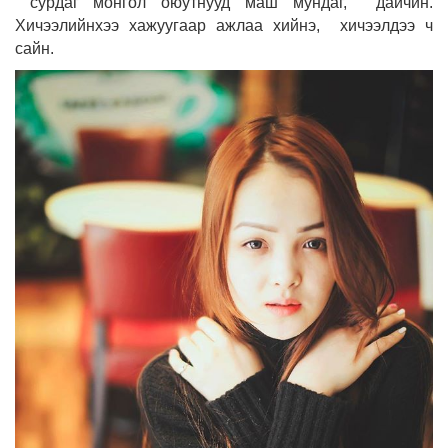
сурдаг монгол оюутнууд маш мундаг, дайчин.
Хичээлийнхээ хажуугаар ажлаа хийнэ, хичээлдээ ч
сайн.