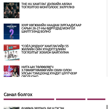
THE HU ХАМТЛАГ ДЭЛХИЙН АЯЛАН
ТОГЛОЛТОО МОНГОЛООС ЭХЛҮҮЛНЭ
ХУУР ХӨГЖМИЙН НААДАМ ЗУРГААДУГААР
САРЫН 26-27-НЫ ӨДРҮҮДЭД МОНГОЛ
ШИЛТГЭЭНД БОЛНО
“СОЁЛ-ЭРДЭНЭ” ХАМТЛАГИЙН 55
ЖИЛИЙН ОЙН ХҮНДЭТГЭЛИЙН
ТОГЛОЛТЫГ ЗОХИОН БАЙГУУЛНА
НИТХ-ЫН ТӨЛӨӨЛӨГЧ
З.ТӨМӨРТӨМӨӨГИЙН ОХИН ОЛОН
УЛСЫН ТЭМЦЭЭНД ХҮНДЭТ ШҮҮГЧЭЭР
ОРОЛЦОНО
ШИЛДЭГ ӨВЛӨН УЛАМЖЛАГЧААР
УРИАНХАЙ ТУУЛЬЧ Н.ДАМДИНДОРЖ
Санал болгох
ШАЛГАРЧЭЭ
Ө.МӨНХ-ЭРДЭНЭ: БИ Ч ГЭСЭН
МУГЖ Э.ЛХАГВА-ОЧИР НАЛАЙХ