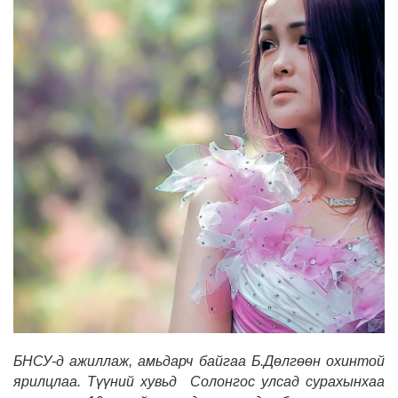
БНСУ-д ажиллаж, амьдарч байгаа Б.Дөлгөөн охинтой
ярилцлаа. Түүний хувьд Солонгос улсад сурахынхаа