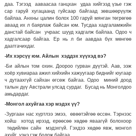
даа. Тэгээд ааваасаа ганцхан удаа хийгээд үзье гэж
сар гаруй хугацаанд гуйсаар байгаад зөвшөөрүүлж
байлаа. Анхны цалин болох 100 гаруй мянган төгрөгөө
аваад их л баярлаж байсан юм. Тусдаа хадгаламжийн
данстай байсан учраас шууд хадгалж байлаа. Одоо ч
хадгалсаар байгаа. Ер нь л би аавдаа бүх мөнгөө
даатгачихдаг.
-Их хэрсүү юм. Айлын хэддэх хүүхэд вэ?
-Би айлын том охин. Доороо гурван дүүтэй. Аав, ээж
хоёр хувиараа ажил хийхийн хажуугаар биднийг юугаар
ч дутаахгүй сайхан өгсөж байгаа. Одоо миний доод
талын дүү Австрали улсад сурдаг. Бусад нь Монголдоо
амьдардаг.
-Монгол ахуйгаа хэр мэдэх үү?
-Зургаан нас хүртлээ эмээ, өвөөтэйгөө өссөн. Тэрнээс
хойш хотод ирээд, ерөөсөө хөдөө яваагүй болохоор
төдийлөн сайн мэдэхгүй. Гэхдээ хөдөө явж, монгол
ахуйг үзнэ гэж бодож байгаа.