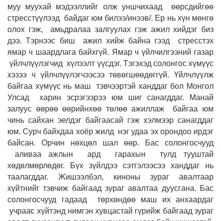
муу муухай мэдээллийг олж уншчихаад өөрсдийгөө
стресстүүлээд байдаг юм билээ/инээв/. Ер нь хүн мөнгө
олох гэж, амьдралаа залгуулах гэж ажил хийдэг биз
дээ. Тэрнээс биш ажил хийж байна гээд стресстэх
ямар ч шаардлага байхгүй. Ямар ч үйлчилгээний газар
үйлчлүүлэгчид хүлээлт үүсдэг. Тэгэхэд солонгос хүмүүс
хэзээ ч үйлчлүүлэгчээсээ төвөгшөөдөггүй. Үйлчлүүлж
байгаа хүмүүс нь маш тэвчээртэй ханддаг бол Монгол
Улсад харин эсрэгээрээ юм шиг санагддаг. Манай
залуус өөрөө өөрийнхөө төлөө ажиллаж байгаа юм
чинь сайхан эелдэг байгаасай гэж хэлмээр санагддаг
юм. Сурч байхдаа хоёр жилд нэг удаа эх орондоо ирдэг
байсан. Орчин нөхцөл шал өөр. Бас солонгосчууд
аливаа ажлын ард гарахын тулд тууш­тай
хөдөлмөрлөдөг. Бүх зүйлдээ сэтгэлээсээ ханддаг нь
таалагддаг. Жишээлбэл, киноны зураг авалтаар
хүйтнийг тэвчиж байгаад зураг авалтаа дуусгана. Бас
солонгосчууд гадаад төрхөндөө маш их анхаардаг
учраас хүйтэнд нимгэн хувцастай гүрийж байгаад зураг