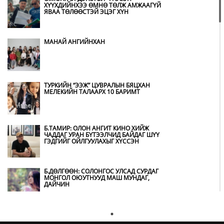
ХҮҮХДИЙНХЭЭ ӨМНӨ ТӨЛЖ АМЖААГҮЙ
ДҮҮРГИЙН 43 ДАХЬ ХҮНДЭТ ИРГЭН
ЯВАА ТӨЛӨӨСТЭЙ ЭЦЭГ ХҮН
БОЛЖЭЭ
МАНАЙ АНГИЙНХАН
МУГЖ ЦОЛООР ШАГНУУЛСАН
О.НОРОЛХОО ГУАЙ ТЕАТРТАА ХҮНДЭТГЭЛ
ҮЗҮҮЛЭВ
ТУРКИЙН “ЭЭЖ” ЦУВРАЛЫН БЯЦХАН
БАХАРХЛАА, ОМОГШЛОО, БАЯРЛАЛАА
МЕЛЕКИЙН ТАЛААРХ 10 БАРИМТ
ЗАЛУУС АА
Б.ТАМИР: ОЛОН АНГИТ КИНО ХИЙЖ
ХАКҮХО М.ДАВААЖАРГАЛ “МОНГОЛ
ЧАДДАГ УРАН БҮТЭЭЛЧИД БАЙДАГ ШҮҮ
ХААН” ЖҮЖГИЙН ЯПОН ДАХЬ ЭЛЧ
ГЭДГИЙГ ОЙЛГУУЛАХЫГ ХҮССЭН
БОЛЛОО
Б.ДӨЛГӨӨН: СОЛОНГОС УЛСАД СУРДАГ
“МОНГОЛ ХААН” ЖҮЖИГ ДЭЛХИЙН
МОНГОЛ ОЮУТНУУД МАШ МУНДАГ,
ОЮУНЫ ӨМЧИЙН БАГА ХУРАЛД
ДАЙЧИН
ӨӨРСДИЙН ТУРШЛАГЫГ ХУВААЛЦЛАА
Б.АЛТАНЖАРГАЛ: АРДЫН УРЛАГИЙН ХЭВ
Т.АРИУНАА: ХҮН БОЛГОН ЭНЭ ӨДӨР ӨӨР,
ШИНЖИЙГ ХЭЗЭЭ Ч ХАЯЖ БОЛОХГҮЙ
ӨӨРИЙНХӨӨРӨӨ АСААСАЙ