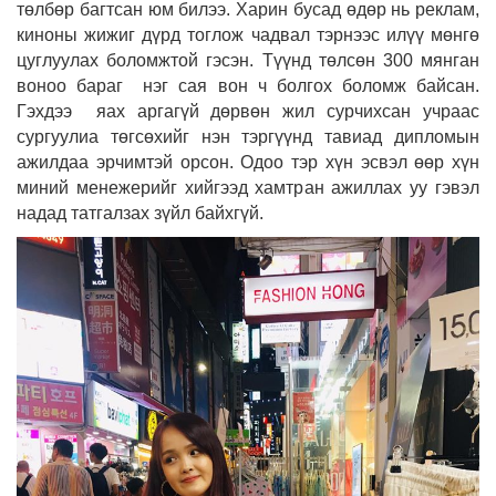
төлбөр багтсан юм билээ. Харин бусад өдөр нь реклам,
киноны жижиг дүрд тоглож чадвал тэрнээс илүү мөнгө
цуглуулах боломжтой гэсэн. Түүнд төлсөн 300 мянган
воноо бараг нэг сая вон ч болгох боломж байсан.
Гэхдээ яах аргагүй дөрвөн жил сурчихсан учраас
сургуулиа төгсөхийг нэн тэргүүнд тавиад дипломын
ажилдаа эрчимтэй орсон. Одоо тэр хүн эсвэл өөр хүн
миний менежерийг хийгээд хамтран ажиллах уу гэвэл
надад татгалзах зүйл байхгүй.