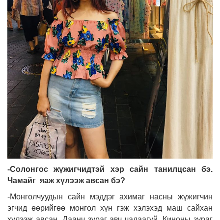
-Солонгос жүжигчидтэй хэр сайн танилцсан бэ.
Чамайг яаж хүлээж авсан бэ?
-Монголчуудын сайн мэддэг ахимаг насны жүжигчин
эгчид өөрийгөө монгол хүн гэж хэлэхэд маш сайхан
хүлээж авсан. Даанч зураг авч чадаагүй. Киноны зураг