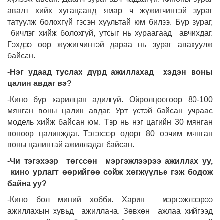
авалт хийх хугацаанд ямар ч жүжигчинтэй зураг
татуулж болохгүй гэсэн хуультай юм билээ. Бүр зураг,
бичлэг хийж болохгүй, утсыг нь хураагаад авчихдаг.
Гэхдээ өөр жүжигчинтэй дараа нь зураг авахуулж
байсан.
-Нэг удаад туслах дүрд ажиллахад хэдэн воны
цалин авдаг вэ?
-Кино бүр харилцан адилгүй. Ойролцоогоор 80-100
мянган воны цалин авдаг. Урт үстэй байсан учраас
модель хийж байсан юм. Тэр нь нэг цагийн 30 мянган
воноор цалинждаг. Тэгэхээр өдөрт 80 орчим мянган
воны цалинтай ажилладаг байсан.
-Чи тэгэхээр төгссөн мэргэжлээрээ ажиллах уу,
кино урлагт өөрийгөө сойж хөгжүүлье гэж бодож
байна уу?
-Кино бол миний хобби. Харин мэргэжлээрээ
ажиллахын хувьд ажиллана. Зөвхөн ажлаа хийгээд