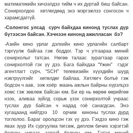
математикийн хичээлдээ тийм ч их дуртай биш байсан.
Сонирхолдоо хөтлөгдөөд энэ мэргэжлээ сонгосон ч
харамсдаггүй.
-Солонгос улсад сурч байхдаа кинонд туслах дүр
бүтээсэн байсан. Хэчнээн кинонд ажилласан бэ?
-Азийн кино урлаг дэлхийн кино урлагийн салбарт
тэргүүлж байгаа гэж боддог. Тэр ч утгаараа миний
сонирхолыг татсан. Нөгөө талаас зурагтаар гарах
сонирхолтой гэх үү дээ. Бага байхдаа “Үжин” гэдэг
агентлагт сурч, “SCH” телевизийн хүүхдийн шууд
нэвтрүүлгийг хөтөлдөг байлаа. Хөтлөгч болъё гэж
бодсон ч аав, ээж хоёр маань ажлын байрны хүрэлцээ
хомс гэж зөвлөж байсан юм. Би ер нь өөрөө өөрийгөө
нээх, аливаа зүйлд сорьж үзэх сонирхолтой учраас
туслах дүр байсан ч надад гоё санагдсан. Энэ
хугацаанд нийтдээ 10 орчим киноны туслах дүрд
тоглолоо. Бараг оролцсон гэх үү дээ. Гэхдээ кино гэж
явах зуур Их сургуулиа төгсөж, диплом бичих хэрэгтэй
болсон учраас завгүй болсон юм. Гэтэл миний