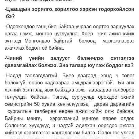
-Цаашдын зорилго, зорилтоо хэрхэн тодорхойлсон
бэ?
-Одоохондоо ганц бие байгаа учраас өөртөө зарцуулах
цагаа нэмж, мөнгөө цуглуулна. Хоёр жил ажил хийж
зүтгээд Монголдоо байртай болоод мэргэжлээрээ
ажиллах бодолтой байна.
-Чиний үеийн залууст бэлэнчлэх сэтгэлгээ
давамгайлах болжээ. Энэ талаар юу гэж боддог вэ?
-Надад таалагддаггүй. Биеэ даагаад, хэнд ч төвөг
болохгүй, өөрөө чадлаараа амьдрах хэрэгтэй. Би анх
хэлний бэлтгэлд явж байхдаа ээж, ааваараа төлбөрөө
төлүүлдэг байсан. Тэгээд сургуульд орохдоо эхний
семистрийн 50 хувиа хөнгөлүүлээд, дараа дараагийн
сургалтын төлбөрөө өөрөө ажил хийж олж байсан.
Байрны мөнгө, хэрэглээний мөнгөө өөрөө олдог.
Солонгос хүүхдүүд ч надтай адилхан өөрсдөө ажлаа
хийгээд хэрэглээгээ хангадаг юм билээ. Солонгос улсад