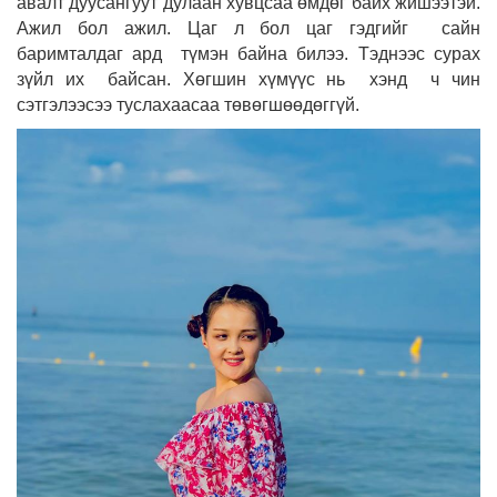
авалт дуусангуут дулаан хувцсаа өмдөг байх жишээтэй.
Ажил бол ажил. Цаг л бол цаг гэдгийг сайн
баримталдаг ард түмэн байна билээ. Тэднээс сурах
зүйл их байсан. Хөгшин хүмүүс нь хэнд ч чин
сэтгэлээсээ туслахаасаа төвөгшөөдөггүй.