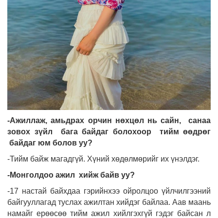
-Ажиллаж, амьдрах орчин нөхцөл нь сайн, санаа
зовох зүйл бага байдаг болохоор тийм өөдрөг
байдаг юм болов уу?
-Тийм байж магадгүй. Хүний хөдөлмөрийг их үнэлдэг.
-Монголдоо ажил хийж байв уу?
-17 настай байхдаа гэрийнхээ ойролцоо үйлчилгээний
байгуул­лагад туслах ажилтан хийдэг байлаа. Аав маань
намайг ерөөсөө тийм ажил хийлгэхгүй гэдэг байсан л