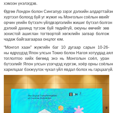
хэмээн үнэлэгдэв.
Өдгөө Лондон болон Сингапур зэрэг дэлхийн алдарттайзн
хүртээл болоод буй уг жүжиг нь Монголын соёлын өвийг
орчин үеийн бүтээлч үйлдвэрлэлийн жишиг бүтээл болгон
дэлхий дахинд түгээж буй төдийгүй, оюуны өмчийг зөв
зохистой ашиглан тогтвортой хөгжлийн загвар болгож
чадаж байгаагаараа онцлог юм.
“Монгол хаан” жүжгийн баг 10 дугаар сарын 10-26-
ны өдрүүдэд Япон улсын Токио болон Нагоя хотуудад ая
тоглолтоо хийх бөгөөд энэ нь Монголын соёл, уран
бүтээлийг Япон улсын үзэгчдэд хүргэж, хоёр орны соёлын
харилцааг бэхжүүлэх чухал үйл явдал болох нь гарцаагүй