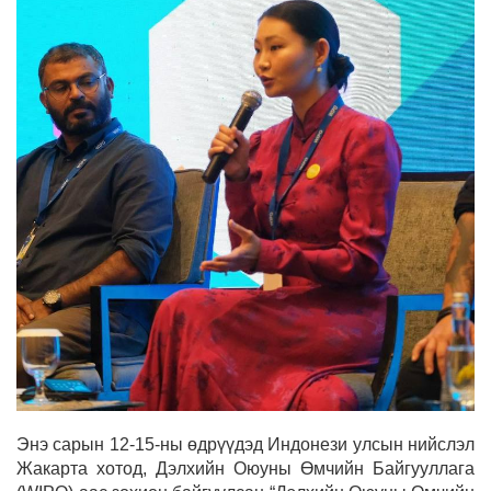
Энэ сарын 12-15-ны өдрүүдэд Индонези улсын нийслэл
Жакарта хотод, Дэлхийн Оюуны Өмчийн Байгууллага