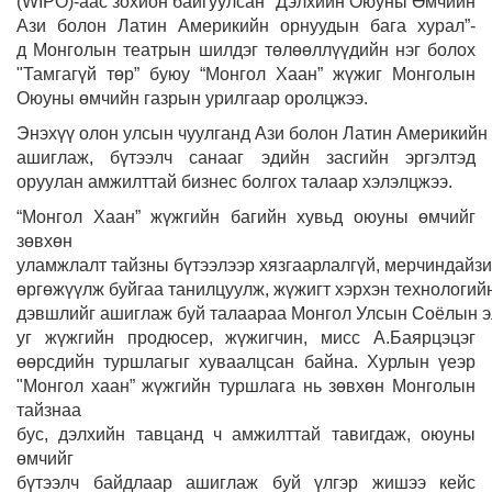
(WIPO)-аас зохион байгуулсан “Дэлхийн Оюуны Өмчийн
Ази болон Латин Америкийн орнуудын бага хурал”-
д Монголын театрын шилдэг төлөөллүүдийн нэг болох
"Тамгагүй төр” буюу “Монгол Хаан” жүжиг Монголын
Оюуны өмчийн газрын урилгаар оролцжээ.
Энэхүү олон улсын чуулганд Ази болон Латин Америкийн 1
ашиглаж, бүтээлч санааг эдийн засгийн эргэлтэд
оруулан амжилттай бизнес болгох талаар хэлэлцжээ.
“Монгол Хаан” жүжгийн багийн хувьд оюуны өмчийг
зөвхөн
уламжлалт тайзны бүтээлээр хязгаарлалгүй, мерчиндайзин
өргөжүүлж буйгаа танилцуулж, жүжигт хэрхэн технологий
дэвшлийг ашиглаж буй талаараа Монгол Улсын Соёлын э
уг жүжгийн продюсер, жүжигчин, мисс А.Баярцэцэг
өөрсдийн туршлагыг хуваалцсан байна. Хурлын үеэр
"Монгол хаан” жүжгийн туршлага нь зөвхөн Монголын
тайзнаа
бус, дэлхийн тавцанд ч амжилттай тавигдаж, оюуны
өмчийг
бүтээлч байдлаар ашиглаж буй үлгэр жишээ кейс