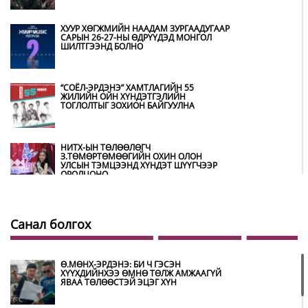
ХУУР ХӨГЖМИЙН НААДАМ ЗУРГААДУГААР
САРЫН 26-27-НЫ ӨДРҮҮДЭД МОНГОЛ
ШИЛТГЭЭНД БОЛНО
“СОЁЛ-ЭРДЭНЭ” ХАМТЛАГИЙН 55
ЖИЛИЙН ОЙН ХҮНДЭТГЭЛИЙН
ТОГЛОЛТЫГ ЗОХИОН БАЙГУУЛНА
НИТХ-ЫН ТӨЛӨӨЛӨГЧ
З.ТӨМӨРТӨМӨӨГИЙН ОХИН ОЛОН
УЛСЫН ТЭМЦЭЭНД ХҮНДЭТ ШҮҮГЧЭЭР
ОРОЛЦОНО
ШИЛДЭГ ӨВЛӨН УЛАМЖЛАГЧААР
УРИАНХАЙ ТУУЛЬЧ Н.ДАМДИНДОРЖ
Санал болгох
ШАЛГАРЧЭЭ
Ө.МӨНХ-ЭРДЭНЭ: БИ Ч ГЭСЭН
МУГЖ Э.ЛХАГВА-ОЧИР НАЛАЙХ
ХҮҮХДИЙНХЭЭ ӨМНӨ ТӨЛЖ АМЖААГҮЙ
ДҮҮРГИЙН 43 ДАХЬ ХҮНДЭТ ИРГЭН
ЯВАА ТӨЛӨӨСТЭЙ ЭЦЭГ ХҮН
БОЛЖЭЭ