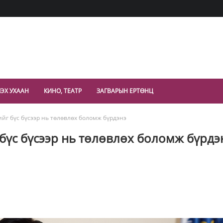
ЭХ УХААН
КИНО, ТЕАТР
ЗАГВАРЫН ЕРТӨНЦ
ийг бүс бүсээр нь төлөвлөх боломж бүрдэнэ
 бүс бүсээр нь төлөвлөх боломж бүрдэ