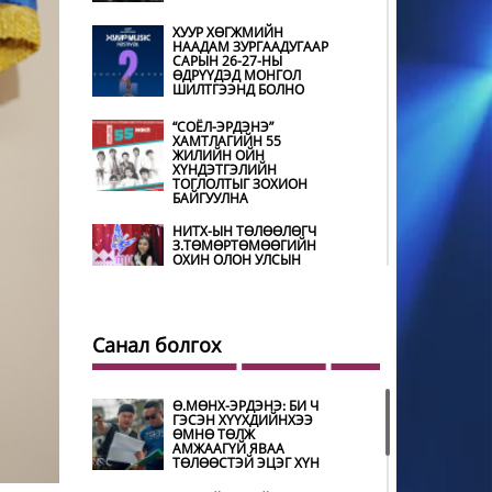
ХУУР ХӨГЖМИЙН
НААДАМ ЗУРГААДУГААР
САРЫН 26-27-НЫ
ӨДРҮҮДЭД МОНГОЛ
ШИЛТГЭЭНД БОЛНО
“СОЁЛ-ЭРДЭНЭ”
ХАМТЛАГИЙН 55
ЖИЛИЙН ОЙН
ХҮНДЭТГЭЛИЙН
ТОГЛОЛТЫГ ЗОХИОН
БАЙГУУЛНА
НИТХ-ЫН ТӨЛӨӨЛӨГЧ
З.ТӨМӨРТӨМӨӨГИЙН
ОХИН ОЛОН УЛСЫН
ТЭМЦЭЭНД ХҮНДЭТ
ШҮҮГЧЭЭР ОРОЛЦОНО
ШИЛДЭГ ӨВЛӨН
УЛАМЖЛАГЧААР
Санал болгох
УРИАНХАЙ ТУУЛЬЧ
Н.ДАМДИНДОРЖ
ШАЛГАРЧЭЭ
Ө.МӨНХ-ЭРДЭНЭ: БИ Ч
ГЭСЭН ХҮҮХДИЙНХЭЭ
МУГЖ Э.ЛХАГВА-ОЧИР
ӨМНӨ ТӨЛЖ
НАЛАЙХ ДҮҮРГИЙН 43
АМЖААГҮЙ ЯВАА
ДАХЬ ХҮНДЭТ ИРГЭН
ТӨЛӨӨСТЭЙ ЭЦЭГ ХҮН
БОЛЖЭЭ