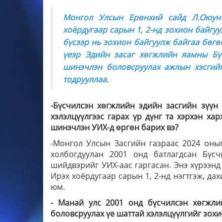
Монгол Улсын Ерөнхий сайд Л.Оюун-
хоёрдугаар сарын 1, 2-нд зохион байгуу
бүсээр нь зохион байгуулж байгаа бөгө
үеэр Эдийн засаг хөгжлийн яамны Бү
шинэчлэн боловсруулах ажлын хэсгий
тодрууллаа.
-Бүсчилсэн хөгжлийн эдийн засгийн зүүн
хэлэлцүүлгээс гарах үр дүнг та хэрхэн ха
шинэчлэн УИХ-д өргөн барих вэ?
-Монгол Улсын Засгийн газраас 2024 оны
холбогдуулан 2001 онд батлагдсан Бүс
шийдвэрийг УИХ-аас гаргасан. Энэ хүрээнд
Ирэх хоёрдугаар сарын 1, 2-нд нэгтгэж, да
юм.
-
Манай улс 2001 онд бүсчилсэн хөгжли
боловсруулах үе шаттай хэлэлцүүлгийг зохи