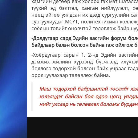
хамгийн дөтөөр яаж холбох гэх мэт шаталса
түүхий эд бэлтгэл, ханган нийлүүлэлт, 
нөөцтэйгөө уялдсан их дээд сургуулийн са
сургуулиудыг МСҮТ, политехникийн коллежуу
соёлын төвийг оновчтой төлөвлөж байршуул
-Долдугаар сард Эдийн засгийн форум бол
байдлаар бэлэн болсон байна гэж ойлгож б
-Хоёрдугаар сарын 1, 2-нд Эдийн засги
дэмжих жилийн хүрээнд бүсчлэлд илүүтэ
бодлого тодорхой болсон байх учраас гад
оролцуулахаар төлөвлөж байна.
Маш тодорхой байршилтай төслийг хэлэ
хэлэлцдэг байсан бол одоо цогц уялда
нийт улсаар нь төлөвлөх боломж бүрдэн