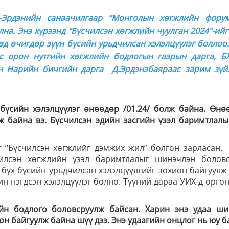
Эрдэнийн санаачилгаар “Монголын хөгжлийн форум
лна. Энэ хүрээнд "Бүсчилсэн хөгжлийн чуулган 2024"-ийг
өд өчигдөр зүүн бүсийн урьдчилсан хэлэлцүүлэг боллоо.
с орон нутгийн хөгжлийн бодлогын газрын дарга, БХ
н Нарийн бичгийн дарга Д.Эрдэнэбаяраас зарим зүй
 бүсийн хэлэлцүүлэг өнөөдөр /01.24/ болж байна. Өнө
рж байна вэ. Бүсчилсэн эдийн засгийн үзэл баримтлалы
г “Бүсчилсэн хөгжлийг дэмжих жил” болгон зарласан. 
чилсэн хөгжлийн үзэл баримтлалыг шинэчлэн боловс
 бүх бүсийн урьдчилсан хэлэлцүүлгийг зохион байгуулж
хин нэгдсэн хэлэлцүүлэг болно. Түүний дараа УИХ-д өргө
йн бодлого боловсруулж байсан. Харин энэ удаа ши
он байгуулж байна шүү дээ. Энэ удаагийн онцлог нь юу б