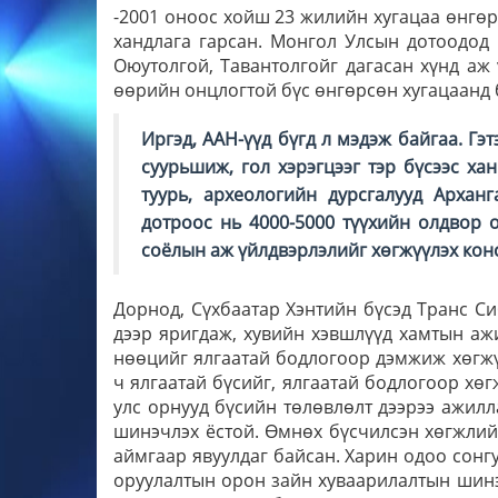
-2001 оноос хойш 23 жилийн хугацаа өнгөр
хандлага гарсан. Монгол Улсын дотоодод ч
Оюутолгой, Тавантолгойг дагасан хүнд аж 
өөрийн онцлогтой бүс өнгөрсөн хугацаанд 
Иргэд, ААН-үүд бүгд л мэдэж байгаа. Гэт
суурьшиж, гол хэрэгцээг тэр бүсээс х
туурь, археологийн дурсгалууд Архан
дотроос нь 4000-5000 түүхийн олдвор 
соёлын аж үйлдвэрлэлийг хөгжүүлэх кон
Дорнод, Сүхбаатар Хэнтийн бүсэд Транс С
дээр яригдаж, хувийн хэвшлүүд хамтын ажи
нөөцийг ялгаатай бодлогоор дэмжиж хөгжү
ч ялгаатай бүсийг, ялгаатай бодлогоор хөг
улс орнууд бүсийн төлөвлөлт дээрээ ажилл
шинэчлэх ёстой. Өмнөх бүсчилсэн хөгжлийн
аймгаар явуулдаг байсан. Харин одоо сонг
оруулалтын орон зайн хуваарилалтын шинэ