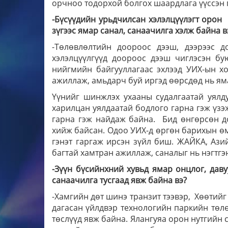
орчноо тодорхой болгох шаардлага үүссэн г
-Бүсүүдийн урьдчилсан хэлэлцүүлэгт орон
зүгээс ямар санал, санаачилга хэлж байна в
-Төлөвлөлтийн доороос дээш, дээрээс д
хэлэлцүүлгүүд доороос дээш чиглэсэн бу
нийгмийн байгууллагаас эхлээд УИХ-ын х
ажиллаж, амьдарч буй иргэд өөрсдөд нь ям
Үүнийг шинжлэх ухааны судалгаатай уялду
харилцан уялдаатай бодлого гарна гэж үзэж
гарна гэж найдаж байна. Бид өнгөрсөн до
хийж байсан. Одоо УИХ-д өргөн барихын өм
гэнэт гаргаж ирсэн зүйл биш. ЖАЙКА, Ази
багтай хамтран ажиллаж, саналыг нь нэгтгэн
-Зүүн бүсийнхний хувьд ямар онцлог, даву
санаачилга тусгаад явж байна вэ?
-Хамгийн дөт шинэ транзит тээвэр, Хөөтийг
дагасан үйлдвэр технологийн паркийн төл
төслүүд явж байна. Ялангуяа орон нутгийн