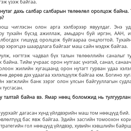
эж үзэж байгаа.
 нутаг дахь салбар салбарын төлөөлөл оролцож байна.
э?
оош чиглэсэн олон арга хэлбэрээр явуулдаг. Энэ уд
юу тухайн бүсэд ажиллаж, амьдарч буй иргэн, ААН, и
олбогдох гишүүд оролцож буйгаараа онцлогтой. Тухайн
ар хэрэгцээ шаардлага байгааг маш сайн мэдэж байгаа.
улж, нэгтгэж чадвал бүх талын төлөөллийн саналыг т
 байна. Тийм учраас орон нутгаас үнэтэй, санал, санаа
лоон жилийн хугацаанд орон нутагт гурван удаа хэлэ
нө дөрөв дэх удаагаа хэлэлцүүлж байгаа юм. Богино ху
йн хөгжлийн банк зэрэг олон улсын байгууллагын суд
 тусгасан.
у талтай байна вэ. Ямар нөөц боломжид нь тулгуурлан
 уурхайг дагасан хүнд үйлдвэрийн маш том нөөцүүд бий.
өвлөлтүүд бас явж байгаа. Эдийн засгийн томоохон ко
 стратегийн гол нөөцүүд үйлдвэр, хувийн хэвшлийн байр