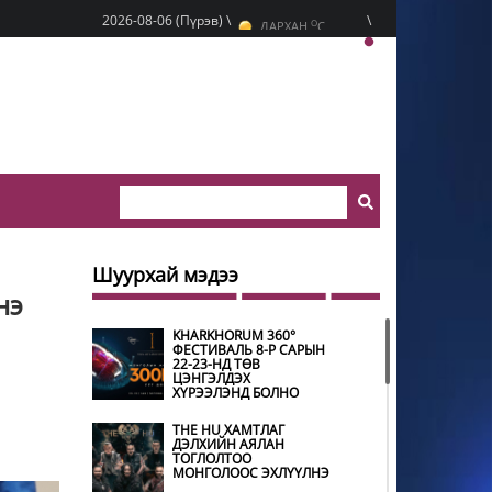
O
2026-08-06 (Пүрэв) \
\
ДАРХАН
C
O
ЭРДЭНЭТ
C
O
УЛААНБААТАР
C
Шуурхай мэдээ
нэ
KHARKHORUM 360°
ФЕСТИВАЛЬ 8-Р САРЫН
22-23-НД ТӨВ
ЦЭНГЭЛДЭХ
ХҮРЭЭЛЭНД БОЛНО
THE HU ХАМТЛАГ
ДЭЛХИЙН АЯЛАН
ТОГЛОЛТОО
МОНГОЛООС ЭХЛҮҮЛНЭ