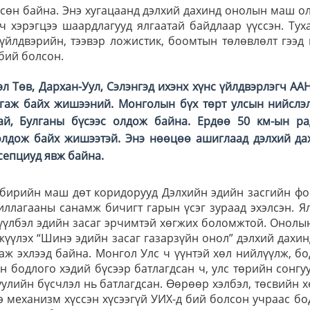
сөн байна. Энэ хугацаанд дэлхий дахинд онолын маш о
 хэрэгцээ шаардлагууд ялгаатай байдлаар үүссэн. Тух
үйлдвэрийн, тээвэр ложистик, боомтын төлөвлөлт гээд
бий болсон.
эл Төв, Дархан-Уул, Сэлэнгэд ихэнх хүнс үйлдвэрлэгч АА
ангаж байх жишээний. Монголын бүх төрт улсын нийслэ
гай, Булганы бүсээс олдож байна. Ердөө 50 км-ын ра
олдож байх жишээтэй. Энэ нөөцөө ашиглаад дэлхий да
сепциуд явж байна.
ибирийн маш дөт коридорууд Дэлхийн эдийн засгийн ф
ллагааны санамж бичигт гарын үсэг зураад эхэлсэн. Я
үлбэл эдийн засаг эрчимтэй хөгжих боломжтой. Онолы
жүүлэх “Шинэ эдийн засаг газарзүйн онол” дэлхий дахин
аж эхлээд байна. Монгол Улс ч үүнтэй хөл нийлүүлж, б
 бодлого хэдий бүсээр батлагдсан ч, улс төрийн сонгу
уулийн бүсчлэл нь батлагдсан. Өөрөөр хэлбэл, төсвийн 
 механизм хүссэн хүсээгүй УИХ-д бий болсон учраас б