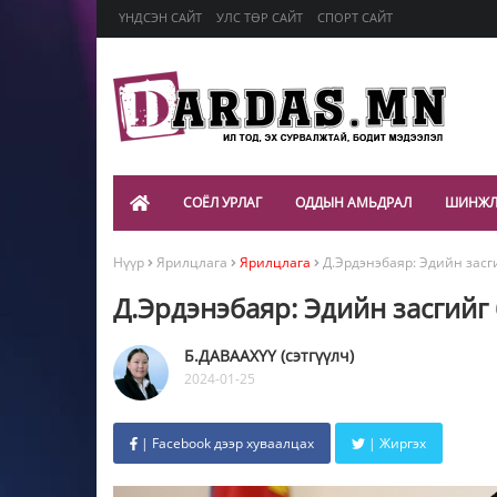
ҮНДСЭН САЙТ
УЛС ТӨР САЙТ
СПОРТ САЙТ
СОЁЛ УРЛАГ
ОДДЫН АМЬДРАЛ
ШИНЖЛ
Нүүр
Ярилцлага
Ярилцлага
Д.Эрдэнэбаяр: Эдийн засг
Д.Эрдэнэбаяр: Эдийн засгийг
Б.ДАВААХҮҮ (сэтгүүлч)
2024-01-25
| Facebook дээр хуваалцах
| Жиргэх