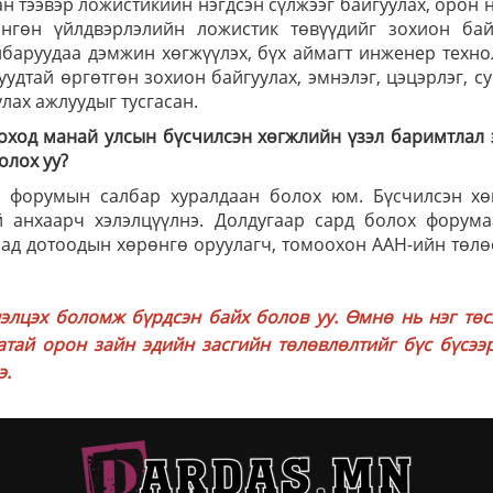
н тээвэр ложистикийн нэгдсэн сүлжээг байгуулах, орон 
хөнгөн үйлдвэрлэлийн ложистик төвүүдийг зохион байг
лбаруудаа дэмжин хөгжүүлэх, бүх аймагт инженер техн
дтай өргөтгөн зохион байгуулах, эмнэлэг, цэцэрлэг, су
ах ажлуудыг тусгасан.
оход манай улсын бүсчилсэн хөгжлийн үзэл баримтлал
олох уу?
йн форумын салбар хуралдаан болох юм. Бүсчилсэн хө
й анхаарч хэлэлцүүлнэ. Долдугаар сард болох форума
аад дотоодын хөрөнгө оруулагч, томоохон ААН-ийн төл
лцэх боломж бүрдсэн байх болов уу. Өмнө нь нэг төс
атай орон зайн эдийн засгийн төлөвлөлтийг бүс бүсээр
э.