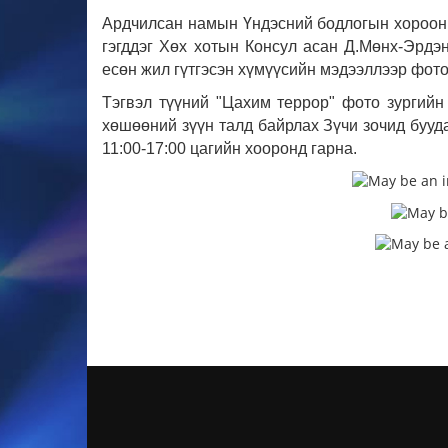
Ардчилсан намын Үндэсний бодлогын хорооны
гэгддэг Хөх хотын Консул асан Д.Мөнх-Эрдэ
есөн жил гүтгэсэн хүмүүсийн мэдээллээр фото
Тэгвэл түүний "Цахим террор" фото зургийн 
хөшөөний зүүн талд байрлах Зүчи зочид бууд
11:00-17:00 цагийн хооронд гарна.