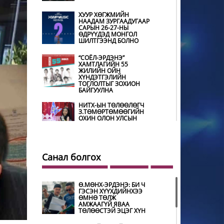
ХУУР ХӨГЖМИЙН
НААДАМ ЗУРГААДУГААР
САРЫН 26-27-НЫ
ӨДРҮҮДЭД МОНГОЛ
ШИЛТГЭЭНД БОЛНО
“СОЁЛ-ЭРДЭНЭ”
ХАМТЛАГИЙН 55
ЖИЛИЙН ОЙН
ХҮНДЭТГЭЛИЙН
ТОГЛОЛТЫГ ЗОХИОН
БАЙГУУЛНА
НИТХ-ЫН ТӨЛӨӨЛӨГЧ
З.ТӨМӨРТӨМӨӨГИЙН
ОХИН ОЛОН УЛСЫН
ТЭМЦЭЭНД ХҮНДЭТ
ШҮҮГЧЭЭР ОРОЛЦОНО
ШИЛДЭГ ӨВЛӨН
УЛАМЖЛАГЧААР
Санал болгох
УРИАНХАЙ ТУУЛЬЧ
Н.ДАМДИНДОРЖ
ШАЛГАРЧЭЭ
Ө.МӨНХ-ЭРДЭНЭ: БИ Ч
ГЭСЭН ХҮҮХДИЙНХЭЭ
МУГЖ Э.ЛХАГВА-ОЧИР
ӨМНӨ ТӨЛЖ
НАЛАЙХ ДҮҮРГИЙН 43
АМЖААГҮЙ ЯВАА
ДАХЬ ХҮНДЭТ ИРГЭН
ТӨЛӨӨСТЭЙ ЭЦЭГ ХҮН
БОЛЖЭЭ