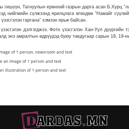
 гишүүн, Тагнуулын ерөнхий газрын дарга асан Б.Хурц "л
нэд нийгмийн сүлжээнд ярилцлага өгөхдөө "Намайг сүүли
 үзэсгэлэн гаргана" хэмээн ярьж байсан.
үзэсгэлэн дэлгэгджээ. Фото үзэсгэлэн Хан-Уул дүүргийн т
алд энэ амралтын өдрүүдэд буюу тавдугаар сарын 18, 19-н