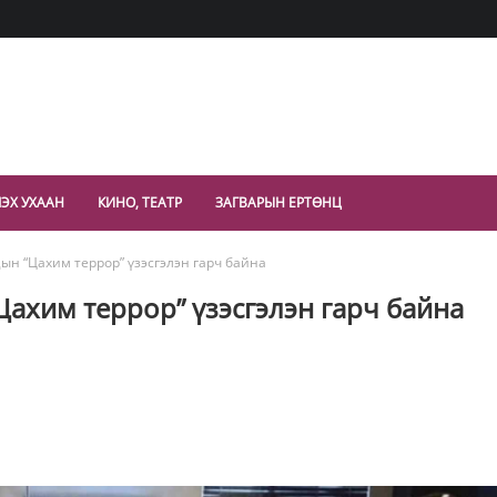
ЭХ УХААН
КИНО, ТЕАТР
ЗАГВАРЫН ЕРТӨНЦ
цын “Цахим террор” үзэсгэлэн гарч байна
Цахим террор” үзэсгэлэн гарч байна