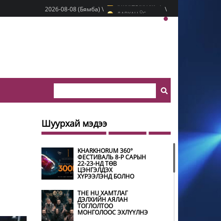
O
2026-08-08 (Бямба) \
\
ДАРХАН
C
O
ЭРДЭНЭТ
C
O
УЛААНБААТАР
C
Шуурхай мэдээ
KHARKHORUM 360°
ФЕСТИВАЛЬ 8-Р САРЫН
22-23-НД ТӨВ
ЦЭНГЭЛДЭХ
ХҮРЭЭЛЭНД БОЛНО
THE HU ХАМТЛАГ
ДЭЛХИЙН АЯЛАН
ТОГЛОЛТОО
МОНГОЛООС ЭХЛҮҮЛНЭ