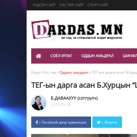
ҮНДСЭН САЙТ
УЛС ТӨР САЙТ
СПОРТ САЙТ
СОЁЛ УРЛАГ
ОДДЫН АМЬДРАЛ
ШИНЖЛ
Нүүр
Улс төр
Оддын амьдрал
ТЕГ-ын дарга асан Б.Хур
ТЕГ-ын дарга асан Б.Хурцын “
Б.ДАВААХҮҮ (сэтгүүлч)
2024-05-18
| Facebook дээр хуваалцах
| Жиргэх