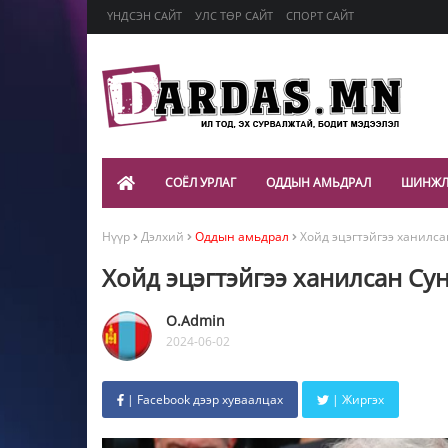
ҮНДСЭН САЙТ
УЛС ТӨР САЙТ
СПОРТ САЙТ
СОЁЛ УРЛАГ
ОДДЫН АМЬДРАЛ
ШИНЖЛ
Нүүр
Дэлхий
Оддын амьдрал
Хойд эцэгтэйгээ ханилса
Хойд эцэгтэйгээ ханилсан Су
O.Admin
2024-06-02
| Facebook дээр хуваалцах
| Жиргэх