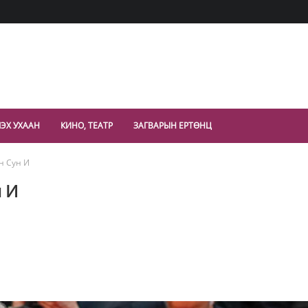
ЭХ УХААН
КИНО, ТЕАТР
ЗАГВАРЫН ЕРТӨНЦ
н Сун И
н И