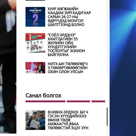
ХУУР ХӨГЖМИЙН
НААДАМ ЗУРГААДУГААР
САРЫН 26-27-НЫ
ӨДРҮҮДЭД МОНГОЛ
ШИЛТГЭЭНД БОЛНО
“СОЁЛ-ЭРДЭНЭ”
ХАМТЛАГИЙН 55
ЖИЛИЙН ОЙН
ХҮНДЭТГЭЛИЙН
ТОГЛОЛТЫГ ЗОХИОН
БАЙГУУЛНА
НИТХ-ЫН ТӨЛӨӨЛӨГЧ
З.ТӨМӨРТӨМӨӨГИЙН
ОХИН ОЛОН УЛСЫН
ТЭМЦЭЭНД ХҮНДЭТ
ШҮҮГЧЭЭР ОРОЛЦОНО
ШИЛДЭГ ӨВЛӨН
УЛАМЖЛАГЧААР
Санал болгох
УРИАНХАЙ ТУУЛЬЧ
Н.ДАМДИНДОРЖ
ШАЛГАРЧЭЭ
Ө.МӨНХ-ЭРДЭНЭ: БИ Ч
ГЭСЭН ХҮҮХДИЙНХЭЭ
МУГЖ Э.ЛХАГВА-ОЧИР
ӨМНӨ ТӨЛЖ
НАЛАЙХ ДҮҮРГИЙН 43
АМЖААГҮЙ ЯВАА
ДАХЬ ХҮНДЭТ ИРГЭН
ТӨЛӨӨСТЭЙ ЭЦЭГ ХҮН
БОЛЖЭЭ