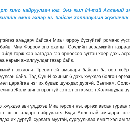
рт кино найруулагч юм. Энэ жил 84-тэй Аллений э
 жилийн өмнө эхнэр нь байсан Холливудын жүжигчин
эдтэйгээ амьдарч байсан Миа Фэрроу бүсгүйтэй романс үүсг
 байв.
Миа Фэрроу энэ охиныг Сөүлийн асрамжийн газраа
с айлд төрж хар багадаа гэр орноосоо зугтан хоёр дахь ас
аа нарын ажиллуулдаг газар байв.
жмийн зохиолч Превинтэй амьдарч байсан ба өөр хоёр
үүлсэн байв. Тэд Сун-И охиныг 6 дахь хүүхдээ болгон өргө
өл царайгаа нэг их будаж шунхдах дургүй. Вьетнам, Соло
нжелина Жоли шиг энэрэнгүй сэтгэлтэн хэмээн Холливудад цу
р хүүхдээ авч үлдэхэд Миа төрсөн нэг, өргөж авсан гурван 
сан эх нь алдарт найруулагч Вуди Аллентай амьдарч эхэ
лдээ их дургүй, сурлага муутай, сургуульдаа ямагт хэл ам т