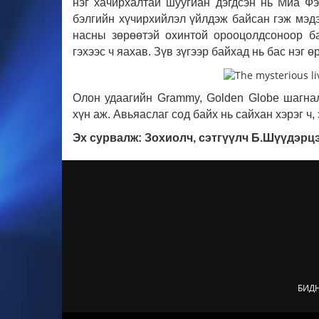
нэг хачирхалтай шуугиан дэгдсэн нь Миа Ф
бэлгийн хүчирхийлэл үйлдэж байсан гэж мэд
насны зөрөөтэй охинтой орооцолдсоноор ба
гэхээс ч яахав. Зүв зүгээр байхад нь бас нэг ө
Олон удаагийн Grammy, Golden Globe шагна
хүн аж. Авьяаслаг сод байх нь сайхан хэрэг ч,
Эх сурвалж: Зохиолч, сэтгүүлч Б.Шүүдэрц
БИД