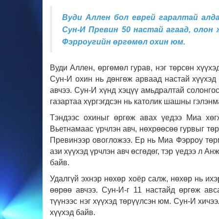
Вуди Аллен бол еврей гаралтай алда
Сун-И Превин 50 настай агаад, олон
Фэрроугийн өргөмөл охин юм.
Вуди Аллен, өргөмөл гурав, нэг төрсөн хүүх
Сун-И охин нь дөнгөж арваад настай хүүхэд
авчээ. Сун-И хүнд хэцүү амьдралтай солонго
газартаа хүргэгдсэн нь католик шашны гэлэнм
Тэндээс охиныг өргөж авах үедээ Миа хөг
Вьетнамаас үрчлэн авч, нөхрөөсөө гурвыг төр
Превинээр овогложээ. Ер нь Миа Фэрроу төрм
ази хүүхэд үрчлэн авч өсгөдөг, тэр үедээ л А
байв.
Удалгүй эхнэр нөхөр хоёр салж, нөхөр нь ихэ
өөрөө авчээ. Сун-И-г 11 настайд өргөж ав
түүнээс нэг хүүхэд төрүүлсэн юм.
Сун-И хичээ
хүүхэд байв.