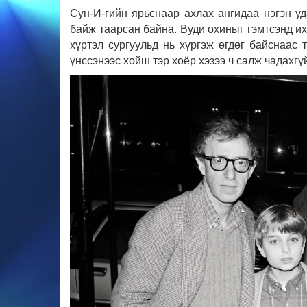
Сун-И-гийн ярьснаар ахлах ангидаа нэгэн уд
байж таарсан байна. Вуди охиныг гэмтсэнд их 
хүртэл сургуульд нь хүргэж өгдөг байснаас 
үнссэнээс хойш тэр хоёр хэзээ ч салж чадахгүй