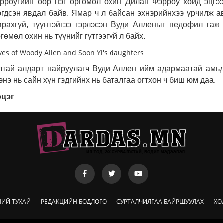
эрроугийн өөр нэг өргөмөл охин Дилан Фэрроу хойд эцгэ
эгдсэн явдал байв.
Ямар ч л байсан эхнэрийнхээ үрчилж а
рахгүй, түүнтэйгээ гэрлэсэн Вуди Алленыг педофил гаж
ргөмөл охин нь түүнийг гүтгээгүй л байх.
лтай алдарт найруулагч Вуди Аллен ийм адармаатай амь
 энэ нь сайн хүн гэдгийнх нь баталгаа огтхон ч биш юм даа.
эцэг
НИЙ ТУХАЙ
РЕДАКЦИЙН БОДЛОГО
СУРТАЛЧИЛГАА БАЙРШУУЛАХ
ХО