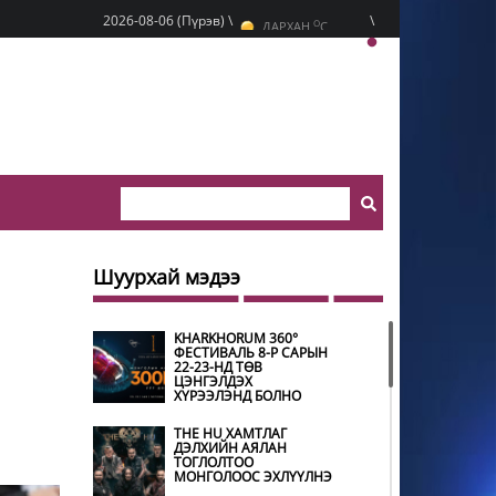
O
2026-08-06 (Пүрэв) \
\
ДАРХАН
C
O
ЭРДЭНЭТ
C
O
УЛААНБААТАР
C
Шуурхай мэдээ
KHARKHORUM 360°
ФЕСТИВАЛЬ 8-Р САРЫН
22-23-НД ТӨВ
ЦЭНГЭЛДЭХ
ХҮРЭЭЛЭНД БОЛНО
THE HU ХАМТЛАГ
ДЭЛХИЙН АЯЛАН
ТОГЛОЛТОО
МОНГОЛООС ЭХЛҮҮЛНЭ