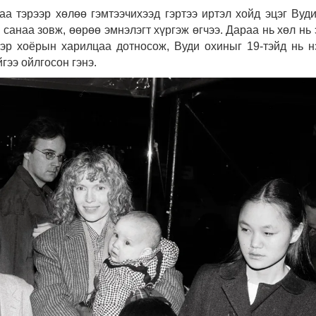
аа тэрээр хөлөө гэмтээчихээд гэртээ иртэл хойд эцэг Вуди
санаа зовж, өөрөө эмнэлэгт хүргэж өгчээ. Дараа нь хөл нь 
тэр хоёрын харилцаа дотносож, Вуди охиныг 19-тэйд нь н
гээ ойлгосон гэнэ.