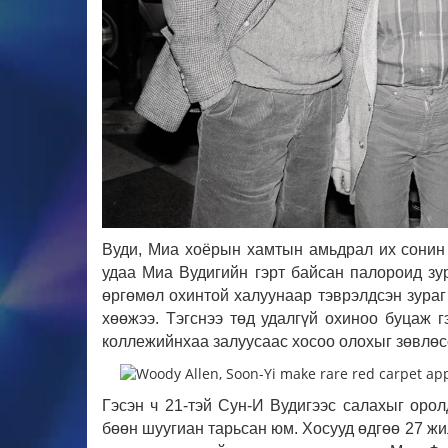
Вуди, Миа хоёрын хамтын амьдрал их сонин 
удаа Миа Вудигийн гэрт байсан палороид зур
өргөмөл охинтой халуунаар тэврэлдсэн зураг
хөөжээ. Тэгснээ төд удалгүй охиноо буцаж г
коллежийнхаа залуусаас хосоо олохыг зөвлөс
Гэсэн ч 21-тэй Сун-И Вудигээс салахыг орол
бөөн шуугиан тарьсан юм.
Хосууд өдгөө 27 жи