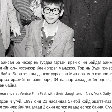
байсан ба нөхөр нь тусдаа гэртэй, ирэн очин байдаг бай
гийг олж үзсэнээр бөөн хэрэг манджээ. Тэр нь Вуди эхнэ
 байж. Бөөн хэл ам дэгдэж уурласан Миа өргөмөл охиноо г
эртээ ирэхийг нь зөвшөөрч, 34 насаар ахмад хойд эцгээс
өн байна.
дсон ч үгүй.
1997 онд 23 насандаа 57-той хойд эцэгтэйгээ
л ханилж байгаа агаад 2 охин өргөж аваад өсгөж байна.
Сүү