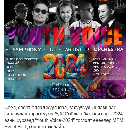
Соёл, спорт, аялал жуулчлал, залуучуудын яамнаас
санаачлан хэрэгжүүлж буй “Соёлын бүтээлч сар –2024”
аяны хүрээнд “Youth Voice-2024” тоглолт өнөөдөр MPM
Event Hall-д болох гэж байна.