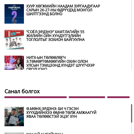
ХУУР ХӨГЖМИЙН НААДАМ ЗУРГААДУГААР
САРЫН 26-27-НЫ ӨДРҮҮДЭД МОНГОЛ
ШИЛТГЭЭНД БОЛНО
“СОЁЛ-ЭРДЭНЭ” ХАМТЛАГИЙН 55
ЖИЛИЙН ОЙН ХҮНДЭТГЭЛИЙН
ТОГЛОЛТЫГ ЗОХИОН БАЙГУУЛНА
НИТХ-ЫН ТӨЛӨӨЛӨГЧ
З.ТӨМӨРТӨМӨӨГИЙН ОХИН ОЛОН
УЛСЫН ТЭМЦЭЭНД ХҮНДЭТ ШҮҮГЧЭЭР
ОРОЛЦОНО
ШИЛДЭГ ӨВЛӨН УЛАМЖЛАГЧААР
УРИАНХАЙ ТУУЛЬЧ Н.ДАМДИНДОРЖ
Санал болгох
ШАЛГАРЧЭЭ
Ө.МӨНХ-ЭРДЭНЭ: БИ Ч ГЭСЭН
МУГЖ Э.ЛХАГВА-ОЧИР НАЛАЙХ
ХҮҮХДИЙНХЭЭ ӨМНӨ ТӨЛЖ АМЖААГҮЙ
ДҮҮРГИЙН 43 ДАХЬ ХҮНДЭТ ИРГЭН
ЯВАА ТӨЛӨӨСТЭЙ ЭЦЭГ ХҮН
БОЛЖЭЭ