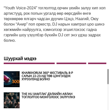
“Youth Voice-2024” тоглолтод орчин үеийн залуу хип хоп
артистууд, рок попын ургалд өөр өөрсдийн өнгө
төрхөөрөө ялгарч чадсан дуучин Цэцэ, Наагий, Оюу
болон “Анир” поп оркестр, DJ нарын хамтрал цоо шинэ
хөгжмийн найруулга, хэмнэлээр эгшиглэхээс гадна
гэрлийн шоу үзүүлбэр бүхийн DJ сет энэ үдэш задрах
болно.
Шуурхай мэдээ
KHARKHORUM 360° ФЕСТИВАЛЬ 8-Р
САРЫН 22-23-НД ТӨВ ЦЭНГЭЛДЭХ
ХҮРЭЭЛЭНД БОЛНО
THE HU ХАМТЛАГ ДЭЛХИЙН АЯЛАН
ТОГЛОЛТОО МОНГОЛООС ЭХЛҮҮЛНЭ