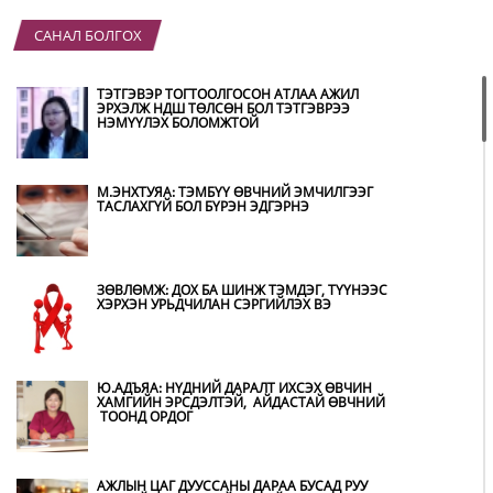
САНАЛ БОЛГОХ
ҮЕР УСНЫ БОЛЗОШГҮЙ АЮУЛААС
СЭРГИЙЛЖ, ХОЛБОГДОХ БАЙГУУЛЛАГУУД
ӨНДӨРЖҮҮЛСЭН БЭЛЭН БАЙДАЛД АЖИЛЛАЖ
ТЭТГЭВЭР ТОГТООЛГОСОН АТЛАА АЖИЛ
БАЙНА
ЭРХЭЛЖ НДШ ТӨЛСӨН БОЛ ТЭТГЭВРЭЭ
НЭМҮҮЛЭХ БОЛОМЖТОЙ
НИТХ-ЫН ТӨЛӨӨЛӨГЧИД COP17 БАГА
ХУРЛЫН БЭЛТГЭЛ АЖЛЫН ТАЛААР
МЭДЭЭЛЭЛ СОНСЛОО
М.ЭНХТУЯА: ТЭМБҮҮ ӨВЧНИЙ ЭМЧИЛГЭЭГ
ТАСЛАХГҮЙ БОЛ БҮРЭН ЭДГЭРНЭ
МОНГОЛ УЛС “COP17”-Д “ТАЛ ХЭЭРИЙН
ТӨЛӨВЛӨГӨӨ”-ГӨӨ ТАНИЛЦУУЛНА
ЗӨВЛӨМЖ: ДОХ БА ШИНЖ ТЭМДЭГ, ТҮҮНЭЭС
ХЭРХЭН УРЬДЧИЛАН СЭРГИЙЛЭХ ВЭ
НӨӨЦИЙН МАХНЫ ХУДАЛДАА,
БОРЛУУЛАЛТЫГ НЭЭЛТТЭЙ ИЛ ТОД
БОЛГОНО
Ю.АДЪЯА: НҮДНИЙ ДАРАЛТ ИХСЭХ ӨВЧИН
ХАМГИЙН ЭРСДЭЛТЭЙ, АЙДАСТАЙ ӨВЧНИЙ
ТООНД ОРДОГ
БҮХ ШАТАНД ХЭМНЭЛТИЙН ГОРИМД
ШИЛЖИЖ, НАЙР НААДАМ, ЗӨВЛӨГӨӨН,
ГАДААД ТОМИЛОЛТЫГ ХОРИГЛОЛОО
АЖЛЫН ЦАГ ДУУССАНЫ ДАРАА БУСАД РУУ