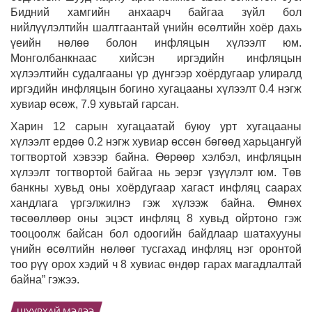
Бидний хамгийн анхаарч байгаа зүйл бол
нийлүүлэлтийн шалтгаантай үнийн өсөлтийн хоёр дахь
үеийн нөлөө болон инфляцын хүлээлт юм.
Монголбанкнаас хийсэн иргэдийн инфляцын
хүлээлтийн судалгааны үр дүнгээр хоёрдугаар улиралд
иргэдийн инфляцын богино хугацааны хүлээлт 0.4 нэгж
хувиар өсөж, 7.9 хувьтай гарсан.
Харин 12 сарын хугацаатай буюу урт хугацааны
хүлээлт ердөө 0.2 нэгж хувиар өссөн бөгөөд харьцангуй
тогтвортой хэвээр байна. Өөрөөр хэлбэл, инфляцын
хүлээлт тогтвортой байгаа нь эерэг үзүүлэлт юм. Төв
банкны хувьд оны хоёрдугаар хагаст инфляц саарах
хандлага үргэлжилнэ гэж хүлээж байна. Өмнөх
төсөөллөөр оны эцэст инфляц 8 хувьд ойртоно гэж
тооцоолж байсан бол одоогийн байдлаар шатахууны
үнийн өсөлтийн нөлөөг тусгахад инфляц нэг оронтой
тоо рүү орох хэдий ч 8 хувиас өндөр гарах магадлалтай
байна” гэжээ.
ШУУРХАЙ МЭДЭЭ