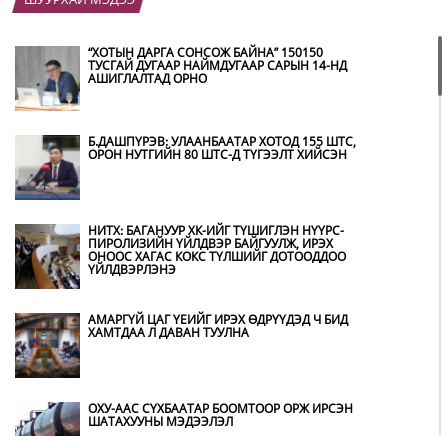
“ХОТЫН ДАРГА СОНСОЖ БАЙНА” 150150
ТУСГАЙ ДУГААР НАЙМДУГААР САРЫН 14-НД
АШИГЛАЛТАД ОРНО
Б.ДАШПҮРЭВ: УЛААНБААТАР ХОТОД 155 ШТС,
ОРОН НУТГИЙН 80 ШТС-Д ТҮГЭЭЛТ ХИЙСЭН
НИТХ: БАГАНУУР ХК-ИЙГ ТҮШИГЛЭН НҮҮРС-
ПИРОЛИЗИЙН ҮЙЛДВЭР БАЙГУУЛЖ, ИРЭХ
ОНООС ХАГАС КОКС ТҮЛШИЙГ ДОТООДДОО
ҮЙЛДВЭРЛЭНЭ
АМАРГҮЙ ЦАГ ҮЕИЙГ ИРЭХ ӨДРҮҮДЭД Ч БИД
ХАМТДАА Л ДАВАН ТУУЛНА
ОХУ-ААС СҮХБААТАР БООМТООР ОРЖ ИРСЭН
ШАТАХУУНЫ МЭДЭЭЛЭЛ