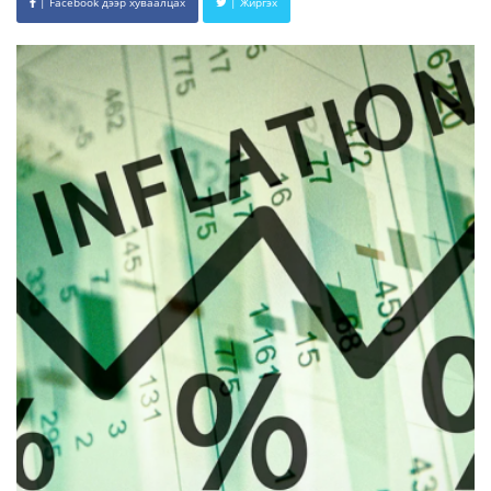
| Facebook дээр хуваалцах
| Жиргэх