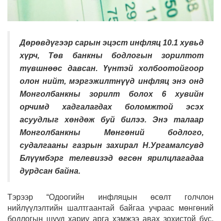
Дөрөвдүгээр сарын эцэст инфляц 10.1 хувьд
хүрч, Төв банкны бодлогын зорилтот
түвшнөөс давсан. Үүнтэй холбоотойгоор
олон нийт, мэргэжилтнүүд инфляц энэ онд
Монголбанкны зорилт болох 6 хувийн
орчимд хадгалагдах боломжтой эсэх
асуудлыг хөндөж буй билээ. Энэ талаар
Монголбанкны Мөнгөний бодлого,
судалгааны газрын захирал Н.Ургамалсувд
Блүүмбэрг телевизэд өгсөн ярилцлагадаа
дурдсан байна.
Тэрээр “Одоогийн инфляцын өсөлт голчлон
нийлүүлэлтийн шалтгаантай байгаа учраас мөнгөний
бодлогын шууд хариу арга хэмжээ авах зохистой бус.