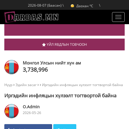
o
Дархан
C
2026-08-07 (Баасан) \
\
o
Эрдэнэт
C
o
Улаанбаатар
C
Toggl
navig
ҮЙЛ ЯВДЛЫН ТОВЧООН
Монгол Улсын нийт хүн ам
3,738,996
Нүүр
Эдийн засаг
Иргэдийн инфляцын хүлээлт тогтвортой байна
Иргэдийн инфляцын хүлээлт тогтвортой байна
O.Admin
2026-05-26