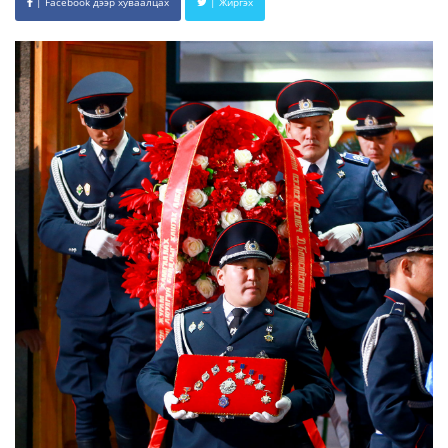
| Facebook дээр хуваалцах
| Жиргэх