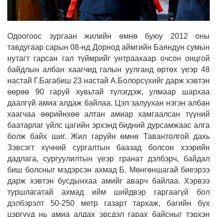
Одоогоос зургаан жилийн өмнө буюу 2012 оны
тавдугаар сарын 08-нд Дорнод аймгийн Баяндун сумын
нутагт гарсан гал түймрийг унтраахаар очсон онцгой
байдлын албан хаагчид галын уулганд өртөх үеэр 48
настай Г.Багабиш 23 настай А.Болорсүхийг дарж хэвтэн
өөрөө 90 гаруй хувьтай түлэгдэж, улмаар шархаа
даалгүй амиа алдаж байлаа. Цэл залуухан нэгэн албан
хаагчаа өөрийнхөө алтан амиар хамгаалсан түүний
баатарлаг үйлс цагийн эрхэнд бидний дурсамжаас алга
болж байх шиг. Жил гаруйн өмнө Тавантолгой дахь
Зэвсэгт хүчний сургалтын баазад болсон хээрийн
дадлага, сургуулилтын үеэр гранат дэлбэрч, байдал
биш болсныг мэдэрсэн ахмад Б. Мөнгөншагай биеэрээ
дарж хэвтэн бусдынхаа амийг аварч байлаа. Хэрвээ
туршлагатай ахмад ийм шийдвэр гаргаагүй бол
дэлбэрэлт 50-250 метр газарт тархаж, багийн бүх
цэргүүд нь амиа алдах эрсдэл гарах байсныг тэрхэн