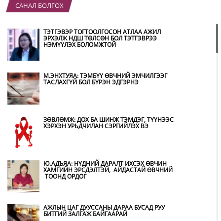
САНАЛ БОЛГОХ
“ХОТЫН ДАРГА СОНСОЖ БАЙНА” 150150
ТУСГАЙ ДУГААР НАЙМДУГААР САРЫН 14-НД
АШИГЛАЛТАД ОРНО
ТЭТГЭВЭР ТОГТООЛГОСОН АТЛАА АЖИЛ
ЭРХЭЛЖ НДШ ТӨЛСӨН БОЛ ТЭТГЭВРЭЭ
НЭМҮҮЛЭХ БОЛОМЖТОЙ
Б.ДАШПҮРЭВ: УЛААНБААТАР ХОТОД 155 ШТС,
ОРОН НУТГИЙН 80 ШТС-Д ТҮГЭЭЛТ ХИЙСЭН
М.ЭНХТУЯА: ТЭМБҮҮ ӨВЧНИЙ ЭМЧИЛГЭЭГ
ТАСЛАХГҮЙ БОЛ БҮРЭН ЭДГЭРНЭ
НИТХ: БАГАНУУР ХК-ИЙГ ТҮШИГЛЭН НҮҮРС-
ПИРОЛИЗИЙН ҮЙЛДВЭР БАЙГУУЛЖ, ИРЭХ
ОНООС ХАГАС КОКС ТҮЛШИЙГ ДОТООДДОО
ЗӨВЛӨМЖ: ДОХ БА ШИНЖ ТЭМДЭГ, ТҮҮНЭЭС
ҮЙЛДВЭРЛЭНЭ
ХЭРХЭН УРЬДЧИЛАН СЭРГИЙЛЭХ ВЭ
АМАРГҮЙ ЦАГ ҮЕИЙГ ИРЭХ ӨДРҮҮДЭД Ч БИД
ХАМТДАА Л ДАВАН ТУУЛНА
Ю.АДЪЯА: НҮДНИЙ ДАРАЛТ ИХСЭХ ӨВЧИН
ХАМГИЙН ЭРСДЭЛТЭЙ, АЙДАСТАЙ ӨВЧНИЙ
ТООНД ОРДОГ
ОХУ-ААС СҮХБААТАР БООМТООР ОРЖ ИРСЭН
ШАТАХУУНЫ МЭДЭЭЛЭЛ
АЖЛЫН ЦАГ ДУУССАНЫ ДАРАА БУСАД РУУ
БИТГИЙ ЗАЛГАЖ БАЙГААРАЙ