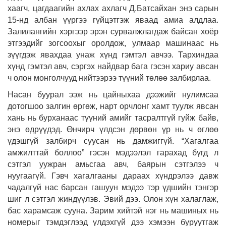
хаагч, цагдаагийн ахлах ахлагч Д.Батсайхан энэ сарын
15-нд албан үүргээ гүйцэтгэж яваад амиа алдлаа.
Залилангийн хэргээр эрэн сурвалжлагдаж байсан хоёр
этгээдийг зогсоохыг оролдож, улмаар машинаас нь
зүүгдэж явахдаа унаж хүнд гэмтэл авчээ. Тархиндаа
хүнд гэмтэл авч, сэргэх найдвар бага гэсэн хариу авсан
ч олон монголчууд нийтээрээ түүний төлөө залбирлаа.
Насан буурал ээж нь цайныхаа дээжийг нулимсаа
дотогшоо залгин өргөж, нарт орчлонг хамт туулж явсан
хань нь бурханаас түүний амийг тасралтгүй гуйж байв,
энэ өдрүүдэд. Өнчирч үлдсэн дөрвөн үр нь ч өглөө
үдэшгүй залбирч суусан нь дамжиггүй. “Хагалгаа
амжилттай боллоо” гэсэн мэдээлэл гарахад бүгд л
сэтгэл уужран амьсгаа авч, баярын сэтгэлээ ч
нуугаагүй. Гэвч хагалгааны дараах хүндрэлээ давж
чадалгүй нас барсан гашуун мэдээ тэр үдшийн тэнгэр
шиг л сэтгэл жиндүүлэв. Эвий дээ. Олон хүн халаглаж,
бас харамсаж сууна. Зарим хийтэй нэг нь машиных нь
номерыг тэмдэглээд үлдэхгүй дээ хэмээн буруутгаж