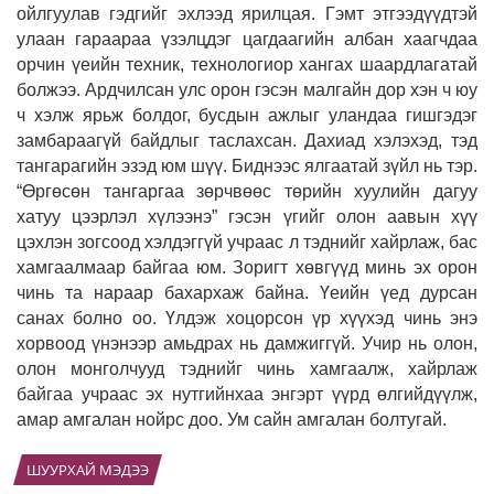
ойлгуулав гэдгийг эхлээд ярилцая. Гэмт этгээдүүдтэй
улаан гараараа үзэлцдэг цагдаагийн албан хаагчдаа
орчин үеийн техник, технологиор хангах шаардлагатай
болжээ. Ардчилсан улс орон гэсэн малгайн дор хэн ч юу
ч хэлж ярьж болдог, бусдын ажлыг уландаа гишгэдэг
замбараагүй байдлыг таслахсан. Дахиад хэлэхэд, тэд
тангарагийн эзэд юм шүү. Биднээс ялгаатай зүйл нь тэр.
“Өргөсөн тангаргаа зөрчвөөс төрийн хуулийн дагуу
хатуу цээрлэл хүлээнэ” гэсэн үгийг олон аавын хүү
цэхлэн зогсоод хэлдэггүй учраас л тэднийг хайрлаж, бас
хамгаалмаар байгаа юм. Зоригт хөвгүүд минь эх орон
чинь та нараар бахархаж байна. Үеийн үед дурсан
санах болно оо. Үлдэж хоцорсон үр хүүхэд чинь энэ
хорвоод үнэнээр амьдрах нь дамжиггүй. Учир нь олон,
олон монголчууд тэднийг чинь хамгаалж, хайрлаж
байгаа учраас эх нутгийнхаа энгэрт үүрд өлгийдүүлж,
амар амгалан нойрс доо. Ум сайн амгалан болтугай.
ШУУРХАЙ МЭДЭЭ