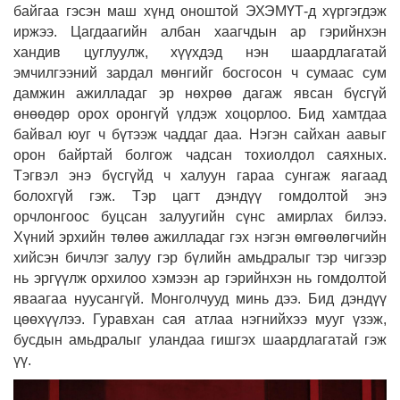
байгаа гэсэн маш хүнд оноштой ЭХЭМҮТ-д хүргэгдэж
иржээ. Цагдаагийн албан хаагчдын ар гэрийнхэн
хандив цуглуулж, хүүхдэд нэн шаардлагатай
эмчилгээний зардал мөнгийг босгосон ч сумаас сум
дамжин ажилладаг эр нөхрөө дагаж явсан бүсгүй
өнөөдөр орох оронгүй үлдэж хоцорлоо. Бид хамтдаа
байвал юуг ч бүтээж чаддаг даа. Нэгэн сайхан аавыг
орон байртай болгож чадсан тохиолдол саяхных.
Тэгвэл энэ бүсгүйд ч халуун гараа сунгаж яагаад
болохгүй гэж. Тэр цагт дэндүү гомдолтой энэ
орчлонгоос буцсан залуугийн сүнс амирлах билээ.
Хүний эрхийн төлөө ажилладаг гэх нэгэн өмгөөлөгчийн
хийсэн бичлэг залуу гэр бүлийн амьдралыг тэр чигээр
нь эргүүлж орхилоо хэмээн ар гэрийнхэн нь гомдолтой
яваагаа нуусангүй. Монголчууд минь дээ. Бид дэндүү
цөөхүүлээ. Гуравхан сая атлаа нэгнийхээ мууг үзэж,
бусдын амьдралыг уландаа гишгэх шаардлагатай гэж
үү.