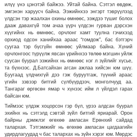
илүү үнэ цэнэтэй байжээ. Уйтай байна. Сэтгэл өвдөж,
эмгэнэн харуусч байна. Ээжийнхээ энгэрт тэврүүлээд
үлдсэн тэр жаалхан охины өмнөөс, ээждээ түшиг болох
дааж давахгүй том ачаа үүрч үлдсэн гурван дэрсхэн
хүүгийнх нь өмнөөс, орчлонг хамт туулна гэчихээд
орхиод одсон ханийхаа араас “гомдож”, бас бэтгэрч
суугаа тэр бүсгүйн өмнөөс уйлмаар байна. Хүний
орчлонгоос түрүүлж явсан үрийнхээ төлөө мэгшин уйлж
суусан буурал ээжийнх нь өмнөөс нэг л зүйлийг хүсье,
та бүхнээс. Д.Батсайхан агсан ажлаа хийсэн юм шүү.
Буугаад үлдчихгүй дээ гэж буруутгаж, түүний араас
үгийн зэвээр битгий сүлбүүрдээч, монголчууд аа.
Тангараг өргөсөн ямар ч хүнээс ийм л үйлдэл гарах
байсан юм.
Тиймээс үлдэж хоцорсон гэр бүл, үрээ алдсан буурал
эхийнх нь сэтгэлд сэвтэй зүйл битгий яриарай. Орон
байрны дэмжлэг өгөхөө амласан Ерөнхий сайдад
талархая. Тэтгэмжийг нь өгөхөө амласан цагдаагийн
удирдлагуудад ч бас талархах нь зүйн хэрэг юм. Мөрдэс