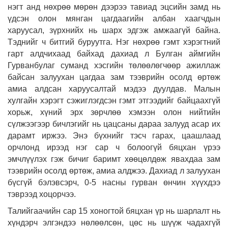
нэгт анд нөхрөө мөрөн дээрээ тавиад эцсийн замд нь
үдсэн олон мянган цагдаагийн албан хаагчдын
харуусал, зүрхнийх нь шарх эдгэж амжаагүй байна.
Тэднийг ч битгий буруутга. Нэг нөхрөө гэмт хэрэгтний
гарт алдчихаад байхад дахиад л Булган аймгийн
Гурванбулаг суманд хэсгийн төлөөлөгчөөр ажиллаж
байсан залуухан цагдаа зам тээврийн осолд өртөж
амиа алдсан харуусалтай мэдээ дуулдав. Малын
хулгайн хэрэгт сэжиглэгдсэн гэмт этгээдийг байцаахгүй
хорьж, хүний эрх зөрчлөө хэмээн олон нийтийн
сүлжээгээр бичлэгийг нь цацсаны дараа залууд асар их
дарамт иржээ. Энэ бүхнийг тэсч гарах, цаашлаад
орчлонд ирээд нэг сар ч болоогүй бяцхан үрээ
эмчлүүлэх гэж бичиг баримт хөөцөлдөж явахдаа зам
тээврийн осолд өртөж, амиа алджээ. Дахиад л залуухан
бүсгүй бэлэвсэрч, 0-5 насны гурван өнчин хүүхдээ
тэврээд хоцорчээ.
Талийгаачийн сар 15 хоногтой бяцхан үр нь шарлалт нь
хүндэрч элгэндээ нөлөөлсөн, цөс нь шүүж чадахгүй