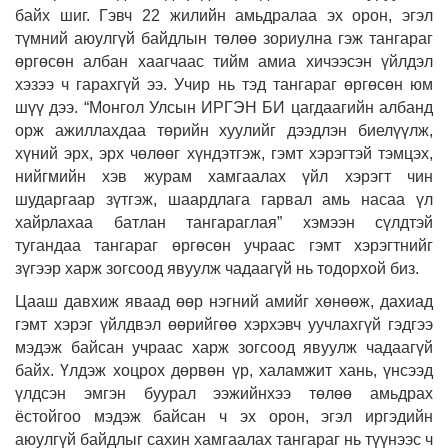
байх шиг. Гэвч 22 жилийн амьдралаа эх орон, эгэл
түмний аюулгүй байдлын төлөө зориулна гэж тангараг
өргөсөн албан хаагчаас тийм амиа хичээсэн үйлдэл
хэзээ ч гарахгүй ээ. Учир нь тэд тангараг өргөсөн юм
шүү дээ. “Монгол Улсын ИРГЭН БИ цагдаагийн албанд
орж ажиллахдаа төрийн хуулийг дээдлэн биелүүлж,
хүний эрх, эрх чөлөөг хүндэтгэж, гэмт хэрэгтэй тэмцэх,
нийгмийн хэв журам хамгаалах үйл хэрэгт чин
шударгаар зүтгэж, шаардлага гарвал амь насаа үл
хайрлахаа батлан тангараглая” хэмээн сүлдтэй
тугандаа тангараг өргөсөн учраас гэмт хэрэгтнийг
зүгээр харж зогсоод явуулж чадаагүй нь тодорхой биз.
Цааш давхиж яваад өөр нэгний амийг хөнөөж, дахиад
гэмт хэрэг үйлдвэл өөрийгөө хэрхэвч уучлахгүй гэдгээ
мэдэж байсан учраас харж зогсоод явуулж чадаагүй
байх. Үлдэж хоцрох дөрвөн үр, халамжит хань, үнсээд
үлдсэн эмгэн буурал ээжийнхээ төлөө амьдрах
ёстойгоо мэдэж байсан ч эх орон, эгэл иргэдийн
аюулгүй байдлыг сахин хамгаалах тангараг нь түүнээс ч