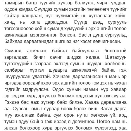
тамирын багш түүнийг хүчээр болиулж, чирч гулдран
одсон юмдаг. Сүүлдээ сумын хэсгийн төлөөлөгч түүнийг
сайтар хашрааж, нус нулимстай нь хутгаснаас хойш
ханд нь хага дарагдсан. Сүүлд дээд сургууль
төгссөнөөсөө хойш суманд хүмүүсийн эрх ашгийн төлөө
ажилладаг мэргэжилтэн болсон. Бас л дунд сургуульд
байхдаа дарваганадаг шигшээ нэг хэсэг дөвчигнөсөн.
Суманд ажиллаж байгаа байгууллага болгонтой
заргалдаж, бичиг сачиг шидэж явлаа. Шатахуун
түгээгүүрийн газраас эхлээд сумын шуудан холбооны
салбарыг хүртэл шударга ажиллахгүй байна гэж
шууруулсан удаатай. Хэчнээн дарваганасан ч мань эр
иргэдэд өөрсдийнхөө эрх ашгийн төлөө тэмцэх нь чухал
гэдгийг мэдрүүлсэн. Одоо сумын намын үүр хавиар
эргэлдэж, хүрд эргүүлэх боломж олдохыг хүлээж суугаа.
Гэхдээ бас яаж зүгээр байх билээ. Хааяа дарвалзана
аа. Сурсан юмыг сураар боож болох биш. Засаг дарга
муу ажиллаж байна, сум орон нутаг хөгжсөнгүй, ард
түмэн ядуу байна гэж ирээд л дөвчигнөх. Нөгөө нам нь
ялсан болохоор хүрд эргүүлэх боломж хүлээгээд, хаа