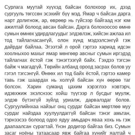
Сурлага муутай хүүхэд байсан болохоор их, дээд
сургууль төгссөн эсэхийг бүү мэд. Ямар ч байсан дарга
нарт долигнож, ар, өврөөр нь гүйсээр байгаад нэг юм
ажилтай болоод авсан байсан. Дарга болохоосоо өмнө
сумын өмнөх удирдлагуудыг элдэвлэж, хийсэн ажлаа ил
тод тайлагнасангүй, олон хүнд мэдээлсэнгүй гэж
дайрдаг байлаа. Эгээтэй л орой гэртээ хариад идсэн
хоолныхоо махыг ямар мөнгөөр авсныг сумын иргэдэд
тайлагнах ёстой гэж тэнэгтээгүй байх. Гэхдээ тэгсэн
байж ч магадгүй. Төрийн албанд ороод засрах болов уу
гэтэл тэгсэнгүй. Өнөөх ил тод байх ёстой, гэртээ камер
тавь гэж шаардах нь холгүй байсан хүн өөрөө таг
болсон. Харин суманд цахим хэрэглээ нэвтэрч,
идэвхжиж эхэлснээс хойш түүгээр л бусдыг муулж,
элдэв бүтэхгүй зүйлд уриалж, дарвалздаг болов.
Сургуулийнхаа найзыг онц сурдаг байсан мөртлөө муу
сурдаг найздаа хуулуулдаггүй байсан тэнэг амьтан,
тэрнээсээ болоод одоо ядуу амьдарч яваа хохь нь гэж
даапаалсан сурагтай. Үнэн додигор байгаа биз. Сумын
засаг ноёны татаасаар явж байгаа хүнийг яалтай ч