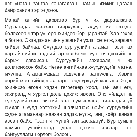
нэг унаган зангаа санагалзан, намын жижиг цагаан
байр хавиар эргэлдэнэ.
Манай ангийн дарвагар бүр ч их дарвалзана.
Сурлагадаа жаахан тааруухан, гадуур их тэнэдэг
болохоор ч тэр үү, ерөнхийдөө бор царайтай. Хар гэхэд
ч болно. Эхэндээ ангийн урлагийн үзлэг хөтөлж, зарлагч
хийдэг байлаа. Сүүлдээ сургуулийн атаман гэсэн ах
нартай нийлж, тэдний гар хөл болж, үүргэвч цүнхийг нь
барьж давхисан. Сургуулийн захиралд ч их
долигоносон байх. Нөгөө ангийнхаа хүүхдүүдийг матна,
муулна. Атамануудаар зодуулна, загнуулна. Харин
өөрийнхөө нийлдэг ах нарыг өөд уруугүй магтана. Эцэг,
эхийнхээ өгсөн хэдэн төгрөгөөр хоол, цай авч өгч,
захиралд ч хүртэл доль цохиж явсан. Энэ үйлдэл нь
сургуулийнхан битгий хэл сумынханд таалагдаагүй
юмдаг. Сүүлд хэтэрхий шалчигнаж байж сургуулийн
хэдэн атаманаар жаахан элдэвлүүлж, ганц хоёр шанаа
авсан байх. Гэсэн ч түүний зан засраагүй. Бүр сумын
намын үүрийнхэнд доль цохиж явсаар нэг
байгууллагын орлогч болсон.