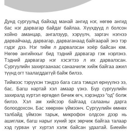
Дунд сургуульд байхад манай ангид нэг, нөгөө ангид
бас нэг дарвагар байдаг байлаа. Хүүхдүүд л болсон
хойно аманцар, ангалзуур, хэрүүлч, заргач нэгнээ
дарвайчаад, дарвагар, дарваганаад байгаарай энэ тэр
гэдэг дээ. Нэг тийм л дарвалзсан хоёр байсан юм.
Нөгөө ангийнхыг бид тэдний дарвагар гэж нэрлэнэ.
Тэдний дарвагар нэг хэсэгтээ л их дарвалзсан.
Сургуулийн захиргаанаас санаачилж хийж байгаа ажил
түүнд огт таалагддаггүй байж билээ.
Тиймээс тэрүүхэн тэндээ бага сага тэмцэл өрнүүлнэ ээ,
бас. Багш нартай хэл амаар үзнэ. Бүр сургуулийн
захиралд хүртэл өргөдөл бичиж өгч, хэрэндээ “од” болж
билээ. Хэл ам хийсээр байгаад салааны дарга
болоодохсон. Бас хөөрхөн үймээнч. Сургуулийн өмнөх
талбайд үймээн тарьж, микрофон олдсон дээр нь
ашиглаж, багш нарыг хүний эрх зөрчиж байгаа талаар
хэд гурван үг хүртэл хэлж байсан удаатай. Биеийн