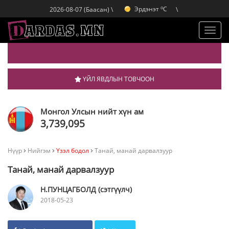
o
Эрдэнэт
C
2026-08-07 (Баасан) \
\
o
Улаанбаатар
C
o
Дархан
C
Toggl
navig
ҮЙЛ ЯВДЛЫН ТОВЧООН
Монгол Улсын нийт хүн ам
3,739,095
Нүүр
Нийгэм
Үзэл бодол
Танай, манай дарвалзуур
Танай, манай дарвалзуур
Н.ПУНЦАГБОЛД (сэтгүүлч)
2018-05-23