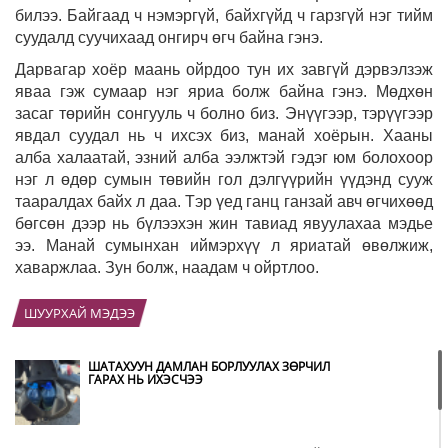
билээ. Байгаад ч нэмэргүй, байхгүйд ч гарзгүй нэг тийм
суудалд суучихаад онгирч өгч байна гэнэ.
Дарвагар хоёр маань ойрдоо тун их завгүй дэрвэлзэж
яваа гэж сумаар нэг яриа болж байна гэнэ. Мөдхөн
засаг төрийн сонгууль ч болно биз. Энүүгээр, тэрүүгээр
явдал суудал нь ч ихсэх биз, манай хоёрын. Хааны
алба халаатай, эзний алба ээлжтэй гэдэг юм болохоор
нэг л өдөр сумын төвийн гол дэлгүүрийн үүдэнд сууж
тааралдах байх л даа. Тэр үед ганц ганзай авч өгчихөөд
бөгсөн дээр нь бүлээхэн жин тавиад явуулахаа мэдье
ээ. Манай сумынхан иймэрхүү л яриатай өвөлжиж,
хаваржлаа. Зун болж, наадам ч ойртлоо.
ШУУРХАЙ МЭДЭЭ
ШАТАХУУН ДАМЛАН БОРЛУУЛАХ ЗӨРЧИЛ
ГАРАХ НЬ ИХЭСЧЭЭ