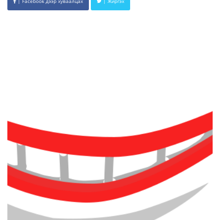
| Facebook дээр хуваалцах
| Жиргэх