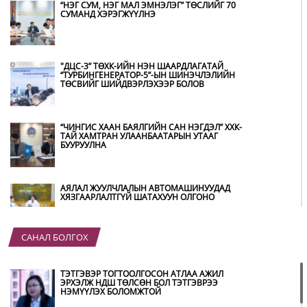
“НЭГ СУМ, НЭГ МАЛ ЭМНЭЛЭГ” ТӨСЛИЙГ 70
СУМАНД ХЭРЭГЖҮҮЛНЭ
"ДЦС-3” ТӨХК-ИЙН НЭН ШААРДЛАГАТАЙ
“ТУРБИНГЕНЕРАТОР-5”-ЫН ШИНЭЧЛЭЛИЙН
ТӨСВИЙГ ШИЙДВЭРЛЭХЭЭР БОЛОВ
“ЧИНГИС ХААН БАЯЛГИЙН САН НЭГДЭЛ” ХХК-
ТАЙ ХАМТРАН УЛААНБААТАРЫН УТААГ
БУУРУУЛНА
АЯЛАЛ ЖУУЛЧЛАЛЫН АВТОМАШИНУУДАД
ХЯЗГААРЛАЛТГҮЙ ШАТАХУУН ОЛГОНО
САНАЛ БОЛГОХ
“ХОТЫН ДАРГА СОНСОЖ БАЙНА” 150150
ТУСГАЙ ДУГААР НАЙМДУГААР САРЫН 14-НД
АШИГЛАЛТАД ОРНО
ТЭТГЭВЭР ТОГТООЛГОСОН АТЛАА АЖИЛ
ЭРХЭЛЖ НДШ ТӨЛСӨН БОЛ ТЭТГЭВРЭЭ
НЭМҮҮЛЭХ БОЛОМЖТОЙ