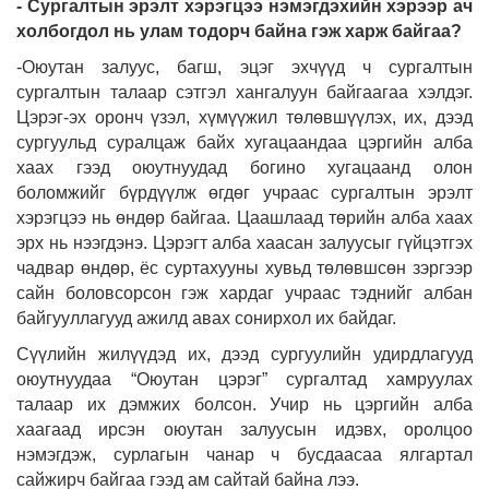
- Сургалтын эрэлт хэрэгцээ нэмэгдэхийн хэрээр ач
холбогдол нь улам тодорч байна гэж харж байгаа?
-Оюутан залуус, багш, эцэг эхчүүд ч сургалтын
сургалтын талаар сэтгэл хангалуун байгаагаа хэлдэг.
Цэрэг-эх оронч үзэл, хүмүүжил төлөвшүүлэх, их, дээд
сургуульд суралцаж байх хугацаандаа цэргийн алба
хаах гээд оюутнуудад богино хугацаанд олон
боломжийг бүрдүүлж өгдөг учраас сургалтын эрэлт
хэрэгцээ нь өндөр байгаа. Цаашлаад төрийн алба хаах
эрх нь нээгдэнэ. Цэрэгт алба хаасан залуусыг гүйцэтгэх
чадвар өндөр, ёс суртахууны хувьд төлөвшсөн зэргээр
сайн боловсорсон гэж хардаг учраас тэднийг албан
байгууллагууд ажилд авах сонирхол их байдаг.
Сүүлийн жилүүдэд их, дээд сургуулийн удирдлагууд
оюутнуудаа “Оюутан цэрэг” сургалтад хамруулах
талаар их дэмжих болсон. Учир нь цэргийн алба
хаагаад ирсэн оюутан залуусын идэвх, оролцоо
нэмэгдэж, сурлагын чанар ч бусдаасаа ялгартал
сайжирч байгаа гээд ам сайтай байна лээ.