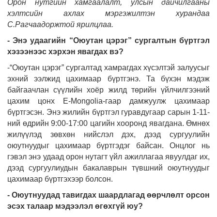
Орон нутгийн хамгаалалт, улсын дайчилгааны
хэлтсийн ахлах мэргэжилтэн хурандаа
С.Рагчаадоржтой ярилцлаа.
- Энэ удаагийн “Оюутан цэрэг” сургалтын бүртгэл
хэзээнээс хэрхэн явагдах вэ?
-“Оюутан цэрэг” сургалтад хамрагдах хүсэлтэй залуусыг
эхний ээлжид цахимаар бүртгэнэ. Та бүхэн мэдэж
байгаачлан сүүлийн хоёр жилд төрийн үйлчилгээний
цахим цонх E-Mongolia-гаар дамжуулж цахимаар
бүртгэсэн. Энэ жилийн бүртгэл гуравдугаар сарын 1-11-
ний өдрийн 9:00-17:00 цагийн хооронд явагдана. Өмнөх
жилүүлэд зөвхөн нийслэл дэх, дээд сургуулийн
оюутнуудыг цахимаар бүртгэдэг байсан. Онцлог нь
гэвэл энэ удаад орон нутагт үйл ажиллагаа явуулдаг их,
дээд сургуулиудын бакалаврын түвшний оюутнуудыг
цахимаар бүртгэхээр болсон.
- Оюутнуудад тавигдах шаардлагад өөрчлөлт орсон
эсэх талаар мэдээлэл өгөхгүй юу?