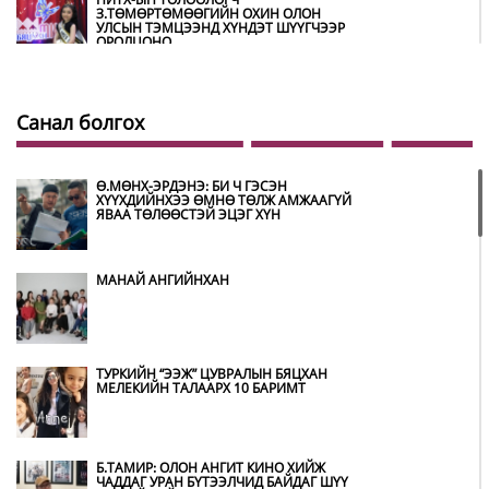
З.ТӨМӨРТӨМӨӨГИЙН ОХИН ОЛОН
УЛСЫН ТЭМЦЭЭНД ХҮНДЭТ ШҮҮГЧЭЭР
ОРОЛЦОНО
ШИЛДЭГ ӨВЛӨН УЛАМЖЛАГЧААР
УРИАНХАЙ ТУУЛЬЧ Н.ДАМДИНДОРЖ
Санал болгох
ШАЛГАРЧЭЭ
Ө.МӨНХ-ЭРДЭНЭ: БИ Ч ГЭСЭН
МУГЖ Э.ЛХАГВА-ОЧИР НАЛАЙХ
ХҮҮХДИЙНХЭЭ ӨМНӨ ТӨЛЖ АМЖААГҮЙ
ДҮҮРГИЙН 43 ДАХЬ ХҮНДЭТ ИРГЭН
ЯВАА ТӨЛӨӨСТЭЙ ЭЦЭГ ХҮН
БОЛЖЭЭ
МАНАЙ АНГИЙНХАН
МУГЖ ЦОЛООР ШАГНУУЛСАН
О.НОРОЛХОО ГУАЙ ТЕАТРТАА ХҮНДЭТГЭЛ
ҮЗҮҮЛЭВ
ТУРКИЙН “ЭЭЖ” ЦУВРАЛЫН БЯЦХАН
БАХАРХЛАА, ОМОГШЛОО, БАЯРЛАЛАА
МЕЛЕКИЙН ТАЛААРХ 10 БАРИМТ
ЗАЛУУС АА
Б.ТАМИР: ОЛОН АНГИТ КИНО ХИЙЖ
ХАКҮХО М.ДАВААЖАРГАЛ “МОНГОЛ
ЧАДДАГ УРАН БҮТЭЭЛЧИД БАЙДАГ ШҮҮ
ХААН” ЖҮЖГИЙН ЯПОН ДАХЬ ЭЛЧ