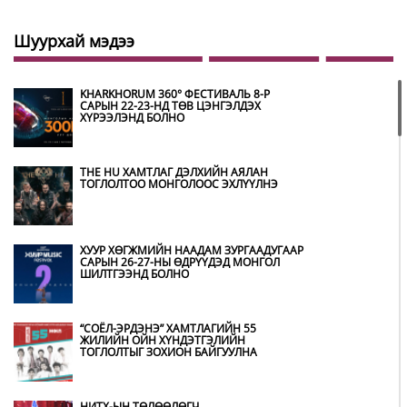
Шуурхай мэдээ
KHARKHORUM 360° ФЕСТИВАЛЬ 8-Р
САРЫН 22-23-НД ТӨВ ЦЭНГЭЛДЭХ
ХҮРЭЭЛЭНД БОЛНО
THE HU ХАМТЛАГ ДЭЛХИЙН АЯЛАН
ТОГЛОЛТОО МОНГОЛООС ЭХЛҮҮЛНЭ
ХУУР ХӨГЖМИЙН НААДАМ ЗУРГААДУГААР
САРЫН 26-27-НЫ ӨДРҮҮДЭД МОНГОЛ
ШИЛТГЭЭНД БОЛНО
“СОЁЛ-ЭРДЭНЭ” ХАМТЛАГИЙН 55
ЖИЛИЙН ОЙН ХҮНДЭТГЭЛИЙН
ТОГЛОЛТЫГ ЗОХИОН БАЙГУУЛНА
НИТХ-ЫН ТӨЛӨӨЛӨГЧ