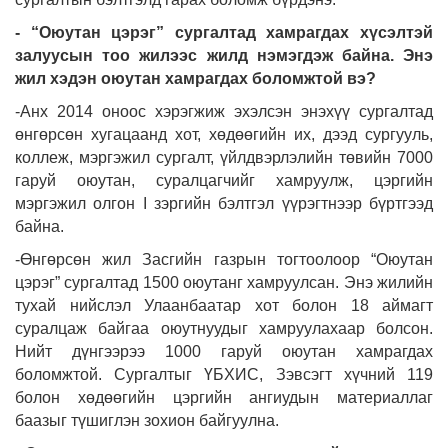
- “Оюутан цэрэг” сургалтад хамрагдах хүсэлтэй
залуусын тоо жилээс жилд нэмэгдэж байна. Энэ
жил хэдэн оюутан хамрагдах боломжтой вэ?
-Анх 2014 оноос хэрэгжиж эхэлсэн энэхүү сургалтад
өнгөрсөн хугацаанд хот, хөдөөгийн их, дээд сургууль,
коллеж, мэргэжил сургалт, үйлдвэрлэлийн төвийн 7000
гаруй оюутан, суралцагчийг хамруулж, цэргийн
мэргэжил олгон I зэргийн бэлтгэл үүрэгтнээр бүртгээд
байна.
-Өнгөрсөн жил Засгийн газрын тогтоолоор “Оюутан
цэрэг” сургалтад 1500 оюутанг хамруулсан. Энэ жилийн
тухай нийслэл Улаанбаатар хот болон 18 аймагт
суралцаж байгаа оюутнуудыг хамруулахаар болсон.
Нийт дүнгээрээ 1000 гаруй оюутан хамрагдах
боломжтой. Сургалтыг ҮБХИС, Зэвсэгт хүчний 119
болон хөдөөгийн цэргийн ангиудын материаллаг
баазыг түшиглэн зохион байгуулна.