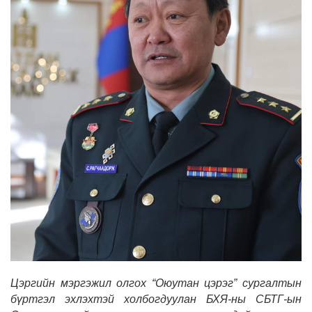
Цэргийн мэргэжил олгох “Оюутан цэрэг” сургалтын
бүртгэл эхлэхтэй холбогдуулан БХЯ-ны СБТГ-ын