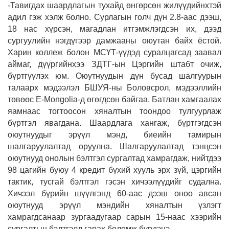
-Тавигдах шаардлагын тухайд өнгөрсөн жилүүдийнхтэй
адил гэж хэлж болно. Сурлагын голч дүн 2.8-аас дээш,
18 нас хүрсэн, магадлан итгэмжлэгдсэн их, дээд
сургуулийн нэгдүгээр дамжааны оюутан байх ёстой.
Харин коллеж болон МСҮТ-үүдэд суралцагсад заавал
аймаг, дүүргийнхээ ЗДТГ-ын Цэргийн штабт очиж,
бүртгүүлэх юм. Оюутнуудын дүн бусад шалгуурын
талаарх мэдээлэл БШУЯ-ны Боловсрол, мэдээллийн
төвөөс E-Mongolia-д өгөгдсөн байгаа. Батлан хамгаалах
яамнаас тогтоосон хяналтын тоондоо тулгуурлаж
бүртгэл явагдана. Шаардлага хангаж, бүртгэгдсэн
оюутнуудыг эрүүл мэнд, биеийн тамирын
шалгаруулалтад оруулна. Шалгаруулалтад тэнцсэн
оюутнууд онолын бэлтгэл сургалтад хамрагдаж, нийтдээ
98 цагийн буюу 4 кредит бүхий хууль эрх зүй, цэргийн
тактик, тусгай бэлтгэл гэсэн хичээлүүдийг судална.
Хичээл бүрийн шүүлгэнд 60-аас дээш оноо авсан
оюутнууд эрүүл мэндийн хяналтын үзлэгт
хамрагдсанаар зургаадугаар сарын 15-наас хээрийн
сургалтын бэлтгэлд гарах боломж бүрдэнэ.