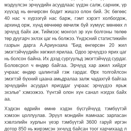
мэдүүлсэн эрчүүдийн асуудлаас үүдэн салж, сарниж, үр
хүүхэд нь өнчирсөн бодит жишээ олон бий. Эс бөгөөс
40 нас ч хүрээгүй нас барж, гэмт хэрэгт холбогдож,
архинд орж, хүнд өвчнөөр өвчилж буй хүмүүс мөнөөх л
эрчүүд байх аж. Тиймээс монгол эр хүн болгоны төлөө
төр дуугарч эхлэх цаг нь болжээ. Үндэсний статистикийн
газрын дарга А.Ариунзаяа “Бид өнгөрсөн 20 жил
эмэгтэйчүүдийн хөгжил ярилаа. Одоо эрчүүдээ ярих цаг
нь болсон байна. Их дээд сургуульд эмэгтэйчүүд сурдаг.
Боловсрол ч өндөр байгаа. Эрчүүд хар ажил хийдэг
учраас өндөр цалинтай гэж гардаг. Өрх толгойлсон
эмэгтэй бүхний цаана амьдралаа залж чадахгүй байгаа
эрчүүдийн асуудал яригддаг учраас эрчүүдээ ярьж
эхэлье” хэмээжээ. Үүнтэй олон хүн санал нэгдэх байх
аа.
Хэдхэн өдрийн өмнө хэдэн бүсгүйчүүд тэмбүүтэй
хэмээн цоллуулав. Эрүүл мэндийн яамнаас зарласан
хэвлэлийн хурлын үеэр тэмбүүтэй 3600 гаруй иргэн
дотор 850 нь жирэмсэн эхчүүд байсан тоог харчихаад л