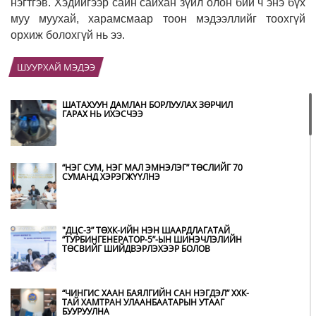
нэгтгэв. Хэдийгээр сайн сайхан зүйл олон бий ч энэ бүх
муу муухай, харамсмаар тоон мэдээллийг тоохгүй
орхиж болохгүй нь ээ.
ШУУРХАЙ МЭДЭЭ
ШАТАХУУН ДАМЛАН БОРЛУУЛАХ ЗӨРЧИЛ
ГАРАХ НЬ ИХЭСЧЭЭ
“НЭГ СУМ, НЭГ МАЛ ЭМНЭЛЭГ” ТӨСЛИЙГ 70
СУМАНД ХЭРЭГЖҮҮЛНЭ
"ДЦС-3” ТӨХК-ИЙН НЭН ШААРДЛАГАТАЙ
“ТУРБИНГЕНЕРАТОР-5”-ЫН ШИНЭЧЛЭЛИЙН
ТӨСВИЙГ ШИЙДВЭРЛЭХЭЭР БОЛОВ
“ЧИНГИС ХААН БАЯЛГИЙН САН НЭГДЭЛ” ХХК-
ТАЙ ХАМТРАН УЛААНБААТАРЫН УТААГ
БУУРУУЛНА