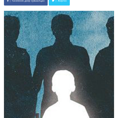
| Facebook дээр хуваалцах
| Жиргэх