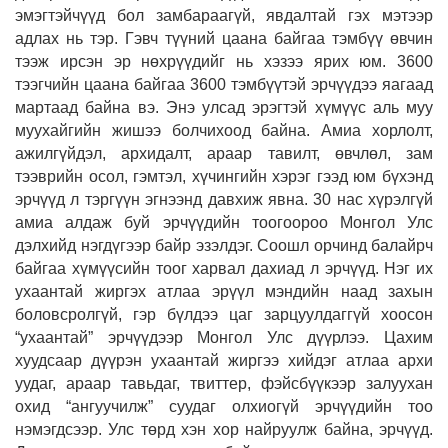
эмэгтэйчүүд бол замбараагүй, явдалтай гэх мэтээр
адлах нь тэр. Гэвч түүний цаана байгаа тэмбүү өвчин
тээж ирсэн эр нөхрүүдийг нь хэзээ ярих юм. 3600
тээгчийн цаана байгаа 3600 тэмбүүтэй эрчүүдээ яагаад
мартаад байна вэ. Энэ улсад эрэгтэй хүмүүс аль муу
муухайгийн жишээ болчихоод байна. Амиа хорлолт,
ажилгүйдэл, архидалт, араар тавилт, өвчлөл, зам
тээврийн осол, гэмтэл, хүчингийн хэрэг гээд юм бүхэнд
эрчүүд л тэргүүн эгнээнд давхиж явна. 30 нас хүрэлгүй
амиа алдаж буй эрчүүдийн тоогоороо Монгол Улс
дэлхийд нэгдүгээр байр эзэлдэг. Соошл орчинд балайрч
байгаа хүмүүсийн тоог харвал дахиад л эрчүүд. Нэг их
ухаантай жиргэх атлаа эрүүл мэндийн наад захын
боловсролгүй, гэр бүлдээ цаг зарцуулдаггүй хоосон
“ухаантай” эрчүүдээр Монгол Улс дүүрлээ. Цахим
хуудсаар дүүрэн ухаантай жиргээ хийдэг атлаа архи
уудаг, араар тавьдаг, твиттер, фэйсбүүкээр залуухан
охид “ангуучилж” суудаг олхиогүй эрчүүдийн тоо
нэмэгдсээр. Улс төрд хэн хор найруулж байна, эрчүүд.