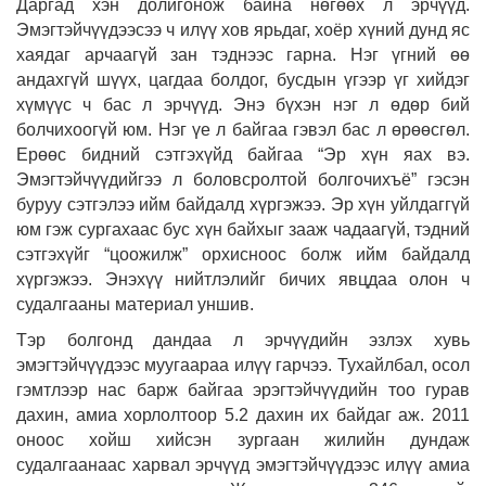
Даргад хэн долигонож байна нөгөөх л эрчүүд.
Эмэгтэйчүүдээсээ ч илүү хов ярьдаг, хоёр хүний дунд яс
хаядаг арчаагүй зан тэднээс гарна. Нэг үгний өө
андахгүй шүүх, цагдаа болдог, бусдын үгээр үг хийдэг
хүмүүс ч бас л эрчүүд. Энэ бүхэн нэг л өдөр бий
болчихоогүй юм. Нэг үе л байгаа гэвэл бас л өрөөсгөл.
Ерөөс бидний сэтгэхүйд байгаа “Эр хүн яах вэ.
Эмэгтэйчүүдийгээ л боловсролтой болгочихъё” гэсэн
буруу сэтгэлээ ийм байдалд хүргэжээ. Эр хүн уйлдаггүй
юм гэж сургахаас бус хүн байхыг зааж чадаагүй, тэдний
сэтгэхүйг “цоожилж” орхисноос болж ийм байдалд
хүргэжээ. Энэхүү нийтлэлийг бичих явцдаа олон ч
судалгааны материал уншив.
Тэр болгонд дандаа л эрчүүдийн эзлэх хувь
эмэгтэйчүүдээс муугаараа илүү гарчээ. Тухайлбал, осол
гэмтлээр нас барж байгаа эрэгтэйчүүдийн тоо гурав
дахин, амиа хорлолтоор 5.2 дахин их байдаг аж. 2011
оноос хойш хийсэн зургаан жилийн дундаж
судалгаанаас харвал эрчүүд эмэгтэйчүүдээс илүү амиа