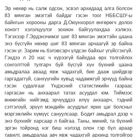
Эр нөхөр нь салж одсон, эсвэл архидаад алга болсон
83 мянган эмэгтэй байдаг гэсэн тоог НББСШУ-ы
байнгын хорооны дарга Д.Оюунхорол өнгөрөгч долоо
хоногт хэлэлцүүлэг зохион байгуулахдаа хэлжээ.
Тэгэхээр Г.Эрдэнэчимэг шиг 83 мянган эмэгтэйн цаана
энэ бүсгүйн нөхөр шиг 83 мянган арчаагүй эр байна
гэсэн үг. Зарим нь бэлэвсэрч үлдсэн байхыг үгүйсгэхгүй.
Гэхдээ л 20 нас ч хүрээгүй байхдаа өрх толгойлох
сонголттой тулгарч буй бүсгүй хүн бүхний цаана
амьдралаа аваад явж чадахгүй, бие дааж шийдвэр
гаргадаггүй, санхүүгийн хувьд чадамжгүй эрчүүд байна
гэсэн судалгааг Үндэсний статистикийн газраас
гаргасан нь анхаарал татах асуудал юм. Тиймээс
өнөөгийн нийгэмд эрчүүддээ илүү анхаарч, тэдний
сэтгэлзүй, эрүүл мэндийн асуудлыг ярих цаг болсныг
мэргэжлийн хүмүүс сануулсаар. Бодит амьдрал дээр ч
энэ бүхнийг харсаар л байгаа. Таны, миний, та бүхний
эргэн тойронд нэг биш нэлээд олон гэр бүл араар
тавилт, амьдралаа авч явж чадахгүй архинд толгойгоо