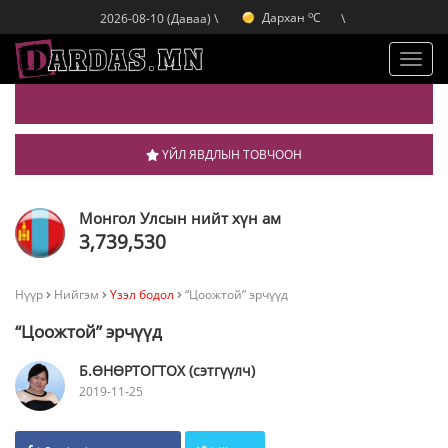
o
Дархан
C
2026-08-10 (Даваа) \
\
o
Эрдэнэт
C
o
Улаанбаатар
C
Toggl
navig
ҮЙЛ ЯВДЛЫН ТОВЧООН
Монгол Улсын нийт хүн ам
3,739,530
Нүүр
Нийгэм
Үзэл бодол
“Цоожтой” эрчүүд
“Цоожтой” эрчүүд
Б.ӨНӨРТОГТОХ (сэтгүүлч)
2019-11-25