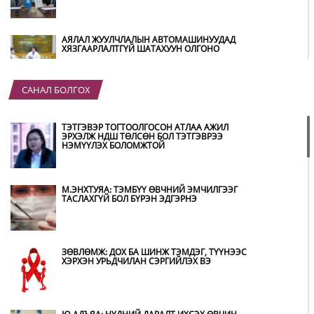
АЯЛАЛ ЖУУЛЧЛАЛЫН АВТОМАШИНУУДАД
ХЯЗГААРЛАЛТГҮЙ ШАТАХУУН ОЛГОНО
САНАЛ БОЛГОХ
“ХОТЫН ДАРГА СОНСОЖ БАЙНА” 150150
ТУСГАЙ ДУГААР НАЙМДУГААР САРЫН 14-НД
АШИГЛАЛТАД ОРНО
ТЭТГЭВЭР ТОГТООЛГОСОН АТЛАА АЖИЛ
ЭРХЭЛЖ НДШ ТӨЛСӨН БОЛ ТЭТГЭВРЭЭ
НЭМҮҮЛЭХ БОЛОМЖТОЙ
Б.ДАШПҮРЭВ: УЛААНБААТАР ХОТОД 155 ШТС,
ОРОН НУТГИЙН 80 ШТС-Д ТҮГЭЭЛТ ХИЙСЭН
М.ЭНХТУЯА: ТЭМБҮҮ ӨВЧНИЙ ЭМЧИЛГЭЭГ
ТАСЛАХГҮЙ БОЛ БҮРЭН ЭДГЭРНЭ
НИТХ: БАГАНУУР ХК-ИЙГ ТҮШИГЛЭН НҮҮРС-
ПИРОЛИЗИЙН ҮЙЛДВЭР БАЙГУУЛЖ, ИРЭХ
ОНООС ХАГАС КОКС ТҮЛШИЙГ ДОТООДДОО
ЗӨВЛӨМЖ: ДОХ БА ШИНЖ ТЭМДЭГ, ТҮҮНЭЭС
ҮЙЛДВЭРЛЭНЭ
ХЭРХЭН УРЬДЧИЛАН СЭРГИЙЛЭХ ВЭ
АМАРГҮЙ ЦАГ ҮЕИЙГ ИРЭХ ӨДРҮҮДЭД Ч БИД
ХАМТДАА Л ДАВАН ТУУЛНА