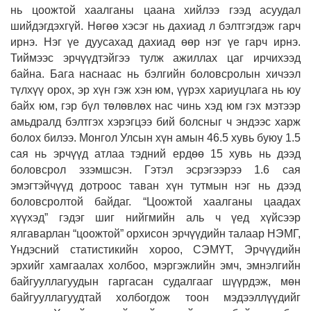
нь цоожтой хаалганы цаана хийлээ гээд асуудал
шийдэгдэхгүй. Нөгөө хэсэг нь дахиад л бэлтгэгдэж гарч
ирнэ. Нэг үе дуусахад дахиад өөр нэг үе гарч ирнэ.
Тиймээс эрчүүдтэйгээ тулж ажиллах цаг ирчихээд
байна. Бага наснаас нь бэлгийн боловсролын хичээл
түлхүү орох, эр хүн гэж хэн юм, үүрэх хариуцлага нь юу
байх юм, гэр бүл төлөвлөх нас чинь хэд юм гэх мэтээр
амьдралд бэлтгэх хэрэгцээ бий болсныг ч эндээс харж
болох билээ. Монгол Улсын хүн амын 46.5 хувь буюу 1.5
сая нь эрчүүд атлаа тэдний ердөө 15 хувь нь дээд
боловсрол эзэмшсэн. Гэтэл эсрэгээрээ 1.6 сая
эмэгтэйчүүд дотроос таван хүн тутмын нэг нь дээд
боловсролтой байдаг. “Цоожтой хаалганы цаадах
хүүхэд” гэдэг шиг нийгмийн аль ч үед хүйсээр
ялгаварлан “цоожтой” орхисон эрчүү­дийн талаар НЭМГ,
Үндэс­ний статистикийн хороо, СЭМҮТ, Эрчүүдийн
эрхийг хамгаалах холбоо, мэргэж­лийн эмч, эмнэлгийн
байгуул­ла­гуу­дын гаргасан судалгааг шүүрдэж, мөн
байгууллагуудтай холбогдож тоон мэдээллүүдийг