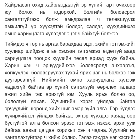
Хайрласан охид хайрлагдаагүй эр хүний гарт очихоор
юу болох нь тодорхой. Бэлгийн боловсрол
хангалтгүйгээс болж амьдралаа ч төлөвшүүлж
амжилгүй үр хүүхэдтэй болдог, салдаг, хүүхдийнхээ
өмнө хариуцлага хүлээдэг эцэг ч байхгүй болжээ.
Тиймдээ ч төр нь аргаа барахдаа эцэг, эхийн тэтгэмжийг
хуулиар шийдэж өгье хэмээн тэтгэмжээ өгдөггүй аавд
хариуцлага тооцох хуулийн төсөл яриад сууж байна.
Харин хэн ч эрчүүдийнхээ боловсролд анхааръя,
хөгжүүлэх, боловсруулах тухай ярих цаг нь болжээ гэж
дуугарсангүй. Нийгмийн өмнө хариуцлага хүлээж
чадахгүй байгаа эр хүний сэтгэлзүйг өөрчлөх талаар
ажил хийе гэж ярихгүй юм. Хууль ярьж болно оо,
бололгүй яахав. Хүчингийн хэрэг үйлдэж байгаа
эрчүүдийг шоронд хийх шиг амар зүйл алга. Гэр бүлдээ
хүчирхийлэл үйлдэж байгаа, эхнэр хүүхдээ хаяад өөр
бүсгүйтэй алга болсон эрээс тэтгэмж нэхэх, архи ууж
байгаа аавыг цагдан хорихыг хэн ч чадна. Хуулийг нь
чангалахгүйгээр ч хийж болно. Гэлээ гэхдээ нэг хэсгийг