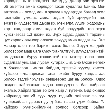
хорлодог нь тогтоогджээ. Жилд дунджаар 346 эрэгтэй,
66 эмэгтэй амиа хорлодог гэсэн судалгаа байна. Мөн
автозамын осолд мөн л эрчүүд илүү өртдөг бөгөөд осол
гэмтлийн улмаас амиа алдаж буй эрчүүдийн тоо
эмэгтэйчүүдээс тав дахин их. Мөн элэг, уушги, ходоодны
хорт хавдраар амиа алдаж буй эрчүүдийн тоо эсрэг
хүйстнээсээ 1.3 дахин их. Зүрх судас, даралт, тархины
цус харвах өвчнөөр олонхи эрчүүд амиа алддаг аж. Энэ
мэтээр олон тоо баримт хэлж болно. Эрүүл мэндийн
боловсрол маш бага буюу “хангалтгүй”, илүүдэл жинтэй,
амьдралын буруу хэвшилтэй гэх мэтээр олон олон
судалгааг уншаад л урам хугарах шиг. Энэ бүхэн нөгөөх
л боловсрол нимгэн байдал, эрэгтэй хүүхэд хэмээн
хүйсээр ялгаварласан эцэг эхийн буруу хандлагаас
болсон гэдгийг хүлээн зөвшөөрөх цаг нь болсон. Одоо
охидоо хайрлахаас гадна хөвгүүдээ ч бас хайрлаж
эхэлье. Хайрлагдсан эр хүн хайр л түгээнэ. Бид охидоо
хайрлаад завгүй суух зуур тэднийг хайрлах эр хүн
хүчирхийлэл, дарамт дунд бага насаа үдэж байна. Үл
хайхрах хүчирхийллийн золиос болсоор байна.