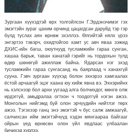
Зургаан хүүхэдтэй өрх толгойлсон Г.Эрдэнэчимэг гэх
эмэгтэйн зураг цахим орчинд цацагдсан даруйд тэр гэр
бүлд туслах аян өрнөж эхэллээ. Өлгийтэй нялх үрээ
энгэртээ тэвэрч, охидтойгоо хамт ус авч яваа ээжид
ДХИС-ийн багш, оюутнууд тусламжийн гараа сунган,
хашаа барьж, таван ханатай гэрийг нь тордохын тулд
өдөр шөнөгүй ажиллаж байна. Ядарсан нэг эхэд
тусламжийн гараа сунгасанд нь баярлаад ч ханахгүй
сууна. Гэвч зургаан хүүхэд болон эхнэрээ хамгаалах
ёстой арчаагүй эцэг хаана юу хийж явна вэ. Эхнэрийнх
нь хэлснээр бол архи уугаад алга болчихдог, мөнгө олж
ирдэггүй, амьдралаа огтхон ч тоодоггүй нэгэн ажээ.
Монголын нийгэмд буй олон эрчүүдийн нийтлэг төрх
ажээ. Тэгэхээр ганц энэ эмэгтэй ч бус салж амжаагүй,
салчихсан ийм эмэгтэйчүүд хэдэн мянгаараа байгааг
ойрын үед өрнөсөн олон үйл явдлаас улбаалан
бичихэд хүрлээ.