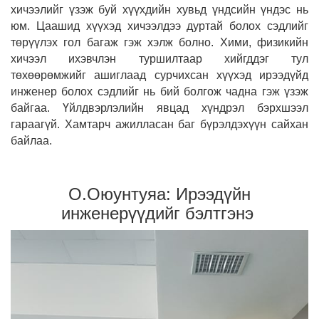
хичээлийг үзэж буй хүүхдийн хувьд үндсийн үндэс нь
юм. Цаашид хүүхэд хичээлдээ дуртай болох сэдлийг
төрүүлэх гол багаж гэж хэлж болно. Хими, физикийн
хичээл ихэвчлэн туршилтаар хийгддэг тул
төхөөрөмжийг ашиглаад сурчихсан хүүхэд ирээдүйд
инженер болох сэдлийг нь бий болгож чадна гэж үзэж
байгаа. Үйлдвэрлэлийн явцад хүндрэл бэрхшээл
гараагүй. Хамтарч ажилласан баг бүрэлдэхүүн сайхан
байлаа.
О.Оюунтуяа: Ирээдүйн
инженерүүдийг бэлтгэнэ