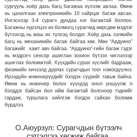
сургууль хоёр дахь багц багажаа хүлээж авлаа. Өмнө
нь цахилгаан электроникийн 10 хайрцаг багаж авсан.
Ингэснээр 3-4 сурагч дундаа нэг багажтай боллоо.
Багажны хүрэлцээ их болмогц сурагчид өөрсдөө мэдлэг
бүтээхэд нь маш их түлхэц болдог. Хоёр дахь ээлжийн
багц нь механикийн багаж байгаа юм. Мөн “Ардуино”
багажийг хамт авч байгаа. “Ардуино”-гийн багаж гэдэг
нь мэдрэгч сенсор ашиглан зохион бүтээх чиглэлээр
ашиглах боломжтой. Хүүхдийн сурах хүслийг бадрааж,
физикийн хичээлд дурлах сурагчдын тоог нэмэгдүүлнэ.
Ирээдүйн инженерүүдийг бэлдэх суурийг тавьж байна.
Өмнө нь инженер болох хүүхдэд онол уншуулж л
бэлддэг байсан бол ийм багажтай болсноор тэднийг
гардаж, туршлага хийлгэж бэлдэх сайхан боломж
бүрдлээ.
О.Аюурзул: Сурагчдын бүтээлч
сэтгэлгээ хөгжиж байгаа