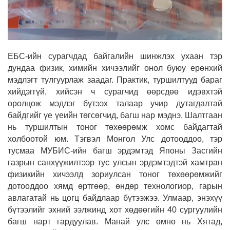
ЕБС-ийн сурагчдад байгалийн шинжлэх ухаан тэр
дундаа физик, химийн хичээлийг онол буюу ерөнхий
мэдлэгт тулгуурлаж заадаг. Практик, туршилтууд бараг
хийдэггүй, хийсэн ч сурагчид өөрсдөө идэвхтэй
оролцож мэдлэг бүтээх талаар учир дутагдалтай
байдгийг үе үеийн төгсөгчид, багш нар мэднэ. Шалтгаан
нь туршилтын тоног төхөөрөмж хомс байдагтай
холбоотой юм. Тэгвэл Монгол Улс дотооддоо, тэр
тусмаа МУБИС-ийн багш эрдэмтэд Японы Засгийн
газрын санхүүжилтээр тус улсын эрдэмтэдтэй хамтран
физикийн хичээлд зориулсан тоног төхөөрөмжийг
дотоод­доо хямд өртгөөр, өндөр технологиор, гарын
авлагатай нь цогц байдлаар бүтээжээ. Улмаар, энэхүү
бүтээлийг эхний ээлжинд хот хөдөөгийн 40 сургуулийн
багш нарт гардуулав. Манай улс өмнө нь Хятад,