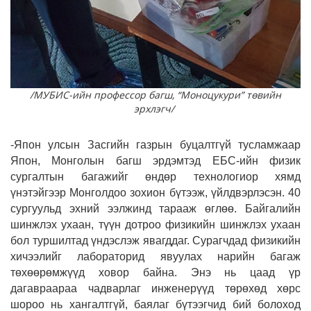
/МУБИС-ийн профессор багш, “Моноцукури” төвийн
эрхлэгч/
-Япон улсын Засгийн газрын буцалтгүй тусламжаар
Япон, Монголын багш эрдэмтэд ЕБС-ийн физик
сургалтын багажийг өндөр технологиор хямд
үнэтэйгээр Монголдоо зохион бүтээж, үйлдвэрлэсэн. 40
сургуульд эхний ээлжинд тарааж өглөө. Байгалийн
шинжлэх ухаан, түүн дотроо физикийн шинжлэх ухаан
бол туршилтад үндэслэж явагддаг. Сурагчдад физикийн
хичээлийг лабораторид явуулах нарийн багаж
төхөөрөмжүүд ховор байна. Энэ нь цаад үр
дагавраараа чадварлаг инженерүүд төрөхөд хөрс
шороо нь хангалтгүй, баялаг бүтээгчид бий болоход