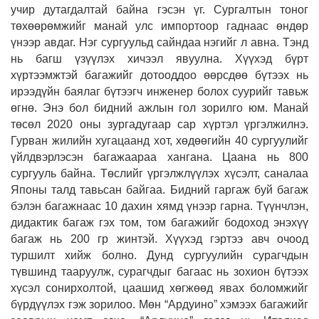
учир дутагдалтай байна гэсэн үг. Сургалтын тоног
төхөөрөмжийг манай улс импортоор гаднаас өндөр
үнээр авдаг. Нэг сургуульд сайндаа нэгийг л авна. Тэнд
нь багш үзүүлэх хичээл явуулна. Хүүхэд бүрт
хүртээмжтэй багажийг дотооддоо өөрсдөө бүтээх нь
ирээдүйн баялаг бүтээгч инженер болох суурийг тавьж
өгнө. Энэ бол бидний ажлын гол зорилго юм. Манай
төсөл 2020 оны зургадугаар сар хүртэл үргэлжилнэ.
Гурван жилийн хугацаанд хот, хөдөөгийн 40 сургуулийг
үйлдвэрлэсэн багажаараа хангана. Цаана нь 800
сургууль байна. Төслийг үргэлжлүүлэх хүсэлт, саналаа
Японы талд тавьсан байгаа. Бидний гаргаж буй багаж
бэлэн багажнаас 10 дахин хямд үнээр гарна. Түүнчлэн,
дидактик багаж гэх том, том багажийг бодоход энэхүү
багаж нь 200 гр жинтэй. Хүүхэд гэртээ авч очоод
туршилт хийж болно. Дунд сургуулийн сурагчдын
түвшинд тааруулж, сурагчдыг багаас нь зохион бүтээх
хүсэл сонирхолтой, цаашид хөгжөөд явах боломжийг
бүрдүүлэх гэж зорилоо. Мөн “Ардуино” хэмээх багажийг