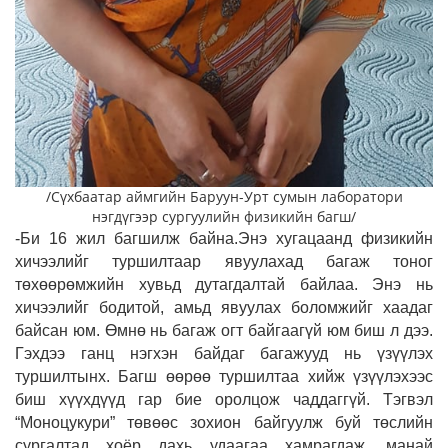
/Сүхбаатар аймгийн Баруун-Урт сумын лаборатори
нэгдүгээр сургуулийн физикийн багш/
-Би 16 жил багшилж байна.Энэ хугацаанд физикийн
хичээлийг туршилтаар явуулахад багаж тоног
төхөөрөмжийн хувьд дутагдалтай байлаа. Энэ нь
хичээлийг бодитой, амьд явуулах боломжийг хаадаг
байсан юм. Өмнө нь багаж огт байгаагүй юм биш л дээ.
Гэхдээ ганц нэгхэн байдаг багажууд нь үзүүлэх
туршилтынх. Багш өөрөө туршилтаа хийж үзүүлэхээс
биш хүүхдүүд гар бие оролцож чаддаггүй. Тэгвэл
“Моноцукури” төвөөс зохион байгуулж буй төслийн
сургалтад хоёр дахь удаагаа хамрагдаж, манай