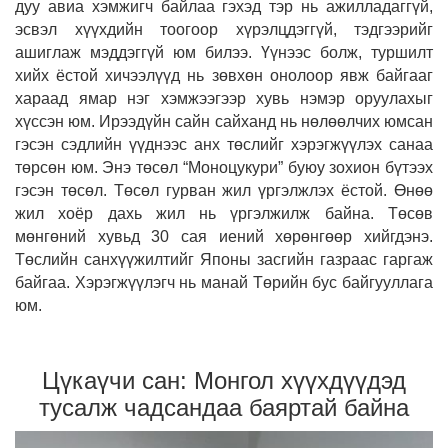
дуу авиа хэмжигч байлаа гэхэд тэр нь ажилладаггүй,
эсвэл хүүхдийн тоогоор хүрэлцдэггүй, тэдгээрийг
ашиглаж мэддэггүй юм билээ. Үүнээс болж, туршилт
хийх ёстой хичээлүүд нь зөвхөн онолоор явж байгааг
хараад ямар нэг хэмжээгээр хувь нэмэр оруулахыг
хүссэн юм. Ирээдүйн сайн сайханд нь нөлөөлчих юмсан
гэсэн сэдлийн үүднээс анх төслийг хэрэгжүүлэх санаа
төрсөн юм. Энэ төсөл “Моноцукури” буюу зохион бүтээх
гэсэн төсөл. Төсөл гурван жил үргэлжлэх ёстой. Өнөө
жил хоёр дахь жил нь үргэлжилж байна. Төсөв
мөнгөний хувьд 30 сая иений хөрөнгөөр хийгдэнэ.
Төслийн санхүүжилтийг Японы засгийн газраас гаргаж
байгаа. Хэрэгжүүлэгч нь манай Төрийн бус байгууллага
юм.
Цүкаүчи сан: Монгол хүүхдүүдэд
тусалж чадсандаа баяртай байна