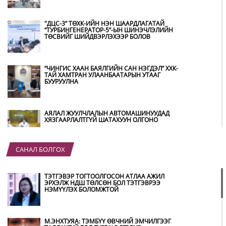
"ДЦС-3” ТӨХК-ИЙН НЭН ШААРДЛАГАТАЙ
“ТУРБИНГЕНЕРАТОР-5”-ЫН ШИНЭЧЛЭЛИЙН
ТӨСВИЙГ ШИЙДВЭРЛЭХЭЭР БОЛОВ
“ЧИНГИС ХААН БАЯЛГИЙН САН НЭГДЭЛ” ХХК-
ТАЙ ХАМТРАН УЛААНБААТАРЫН УТААГ
БУУРУУЛНА
АЯЛАЛ ЖУУЛЧЛАЛЫН АВТОМАШИНУУДАД
ХЯЗГААРЛАЛТГҮЙ ШАТАХУУН ОЛГОНО
САНАЛ БОЛГОХ
“ХОТЫН ДАРГА СОНСОЖ БАЙНА” 150150
ТУСГАЙ ДУГААР НАЙМДУГААР САРЫН 14-НД
АШИГЛАЛТАД ОРНО
ТЭТГЭВЭР ТОГТООЛГОСОН АТЛАА АЖИЛ
ЭРХЭЛЖ НДШ ТӨЛСӨН БОЛ ТЭТГЭВРЭЭ
НЭМҮҮЛЭХ БОЛОМЖТОЙ
Б.ДАШПҮРЭВ: УЛААНБААТАР ХОТОД 155 ШТС,
ОРОН НУТГИЙН 80 ШТС-Д ТҮГЭЭЛТ ХИЙСЭН
М.ЭНХТУЯА: ТЭМБҮҮ ӨВЧНИЙ ЭМЧИЛГЭЭГ