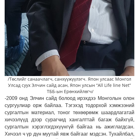
/Төслийг санаачлагч, санхүүжүүлэгч. Япон улсаас Монгол
Улсад суух Элчин сайд асан, Япон улсын “All Life line Net”
ТББ-ын Ерөнхийлөгч/
-2009 онд Элчин сайд болоод ирэхдээ Монголын олон
сургуулиар орж байлаа. Тэгэхэд тодорхой хэмжээний
сургалтын материал, тоног төхөөрөмж шаардлагатай
хичээлүүд дээр сурагчид хангалттай багаж байхгүй,
сургалтын хэрэг­лэгдэхүүнгүй байгаа нь ажиглагдсан.
Хичээл ч үр дүн муутай явж байгааг мэдсэн. Тухайлбал,