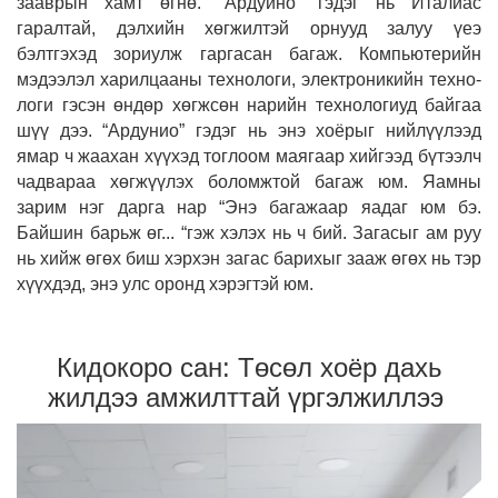
зааврын хамт өгнө. “Ардуино” гэдэг нь Италиас
гаралтай, дэлхийн хөгжилтэй орнууд залуу үеэ
бэлтгэхэд зориулж гаргасан багаж. Компьютерийн
мэдээлэл харилцааны технологи, электроникийн техно­
логи гэсэн өндөр хөгжсөн нарийн технологиуд байгаа
шүү дээ. “Ардунио” гэдэг нь энэ хоёрыг нийлүүлээд
ямар ч жаахан хүүхэд тоглоом маягаар хийгээд бүтээлч
чадвараа хөгжүүлэх боломжтой багаж юм. Яамны
зарим нэг дарга нар “Энэ багажаар яадаг юм бэ.
Байшин барьж өг... “гэж хэлэх нь ч бий. Загасыг ам руу
нь хийж өгөх биш хэр­хэн загас барихыг зааж өгөх нь тэр
хүүхдэд, энэ улс оронд хэрэгтэй юм.
Кидокоро сан: Төсөл хоёр дахь
жилдээ амжилттай үргэлжиллээ