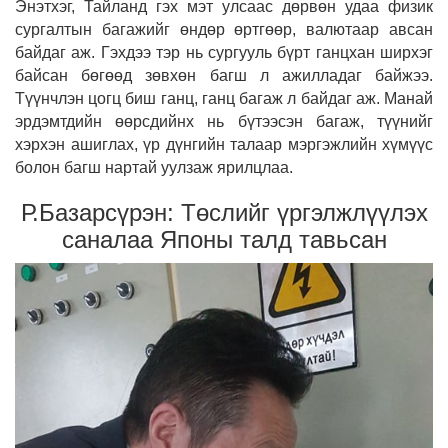
Энэтхэг, Тайланд гэх мэт улсаас дөрвөн удаа физик
сургалтын багажийг өндөр өртгөөр, валютаар авсан
байдаг аж. Гэхдээ тэр нь сургууль бүрт ганцхан ширхэг
байсан бөгөөд зөвхөн багш л ажилладаг байжээ.
Түүнчлэн цогц биш ганц, ганц багаж л байдаг аж. Манай
эрдэмтдийн өөрсдийнх нь бүтээсэн багаж, түүнийг
хэрхэн ашиглах, үр дүнгийн талаар мэргэжлийн хүмүүс
болон багш нартай уулзаж ярилцлаа.
Р.Базарсүрэн: Төслийг үргэлжлүүлэх
саналаа Японы талд тавьсан