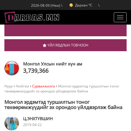
Дархан
C
o
2026-08-09 (Ням) \
\
Эрдэнэт
C
o
Улаанбаатар
C
o
Дархан
C
Toggl
navig
ҮЙЛ ЯВДЛЫН ТОВЧООН
Монгол Улсын нийт хүн ам
3,739,366
Нүүр
Нийгэм
Сурвалжилга
Монгол эрдэмтэд туршилтын тоног
төхөөрөмжүүдийг эх орондоо үйлдвэрлэж байна
Монгол эрдэмтэд туршилтын тоног
төхөөрөмжүүдийг эх орондоо үйлдвэрлэж байна
Ц.ЭНХТҮВШИН
2019-04-22