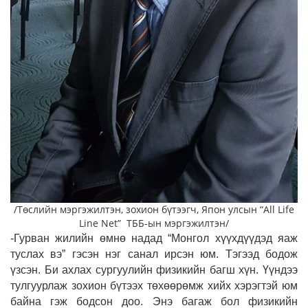
/Төслийн мэргэжилтэн, зохион бүтээгч, Япон улсын “All Life
Line Net” ТББ-ын мэргэжилтэн/
-Гурван жилийн өмнө надад “Монгол хүүхдүүдэд яаж
туслах вэ” гэсэн нэг санал ирсэн юм. Тэгээд бодож
үзсэн. Би ахлах сургуулийн физикийн багш хүн. Үүндээ
тулгуурлаж зохион бүтээх төхөөрөмж хийх хэрэгтэй юм
байна гэж бодсон доо. Энэ багаж бол физикийн