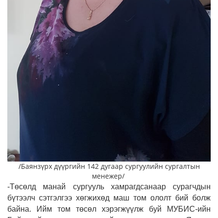
/Баянзүрх дүүргийн 142 дугаар сургуулийн сургалтын
менежер/
-Төсөлд манай сургууль хамрагдсанаар сурагчдын
бүтээлч сэтгэлгээ хөгжихөд маш том ололт бий болж
байна. Ийм том төсөл хэрэгжүүлж буй МУБИС-ийн