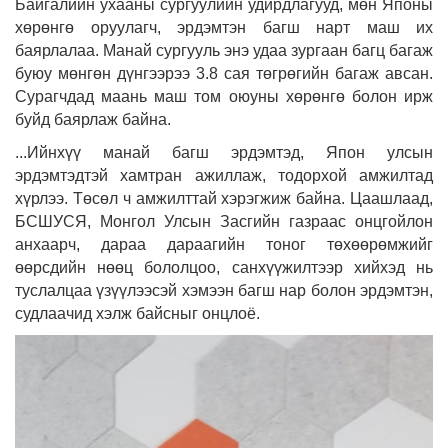
Байгалийн ухааны сургуулийн удирдлагууд, мөн Японы
хөрөнгө оруулагч, эрдэмтэн багш нарт маш их
баярлалаа. Манай сургууль энэ удаа зургаан багц багаж
буюу мөнгөн дүнгээрээ 3.8 сая төгрөгийн багаж авсан.
Сурагчдад маань маш том оюуны хөрөнгө болон ирж
буйд баярлаж байна.
...Ийнхүү манай багш эрдэмтэд, Япон улсын
эрдэмтэдтэй хамтран ажиллаж, тодорхой амжилтад
хүрлээ. Төсөл ч амжилттай хэрэгжиж байна. Цаашлаад,
БСШУСЯ, Монгол Улсын Засгийн газраас онцгойлон
анхаарч, дараа дараагийн тоног төхөөрөмжийг
өөрсдийн нөөц бололцоо, санхүүжилтээр хийхэд нь
туслалцаа үзүүлээсэй хэмээн багш нар болон эрдэмтэн,
судлаачид хэлж байсныг онцлоё.