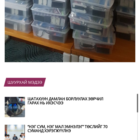
ШУУРХАЙ МЭДЭЭ
ШАТАХУУН ДАМЛАН БОРЛУУЛАХ ЗӨРЧИЛ
ГАРАХ НЬ ИХЭСЧЭЭ
“НЭГ СУМ, НЭГ МАЛ ЭМНЭЛЭГ” ТӨСЛИЙГ 70
СУМАНД ХЭРЭГЖҮҮЛНЭ