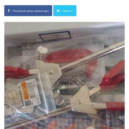
| Facebook дээр хуваалцах
| Жиргэх