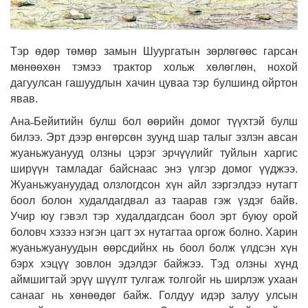
Тэр өдөр төмөр замын Шуургатын зөрлөгөөс гарсан
мөнөөхөн тэмээ трактор хольж хөлөглөн, нохой
дагуулсан гашуудлын хачин цуваа тэр булшинд ойртон
явав.
Ана˗Бейитийн булш бол өөрийн домог түүхтэй булш
билээ. Эрт дээр өнгөрсөн зуунд шар талыг эзлэн авсан
жуаньжуанууд олзны цэрэг эрчүүлийг туйлын харгис
ширүүн тамладаг байснаас энэ үлгэр домог үүджээ.
Жуаньжуануудад олзлогдсон хүн айл зэргэлдээ нутагт
боол болон худалдагдвал аз таарав гэж үздэг байв.
Учир юу гэвэл тэр худалдагдсан боол эрт буюу орой
боловч хэзээ нэгэн цагт эх нутагтаа оргож болно. Харин
жуаньжуануудын өөрсдийнх нь боол болж үлдсэн хүн
бэрх хэцүү зовлон эдэлдэг байжээ. Тэд олзны хүнд
аймшигтай эрүү шүүлт тулгаж толгойг нь ширлэж ухаан
санааг нь хөнөөдөг байж. Голдуу идэр залуу улсын