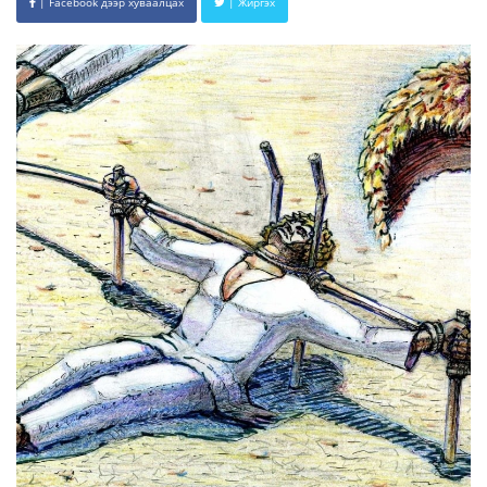
| Facebook дээр хуваалцах
| Жиргэх