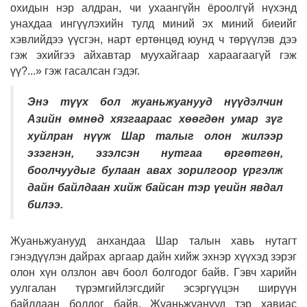
охидын нэр алдран, чи ухаангүйн ёроолгүй нүхэнд
унахдаа ингүүлэхийн тулд миний эх миний биеийг
хэвлийдээ үүсгэн, нарт ертөнцөд юунд ч төрүүлэв дээ
гэж эхийгээ айхавтар муухайгаар хараагаагүй гэж
үү?...» гэж гасалсан гэдэг.
Энэ түүх бол жуаньжуанууд нүүдэлчин
Азийн өмнөд хязгаараас хөөгдөн умар зүг
хуйлран нүүж Шар талыг олон жилээр
эзэгнэн, эзэлсэн нутгаа өргөтгөн,
боолчуудыг булаан авах зорилгоор үргэлж
дайн байлдаан хийж байсан тэр үеийн явдал
билээ.
Жуаньжуанууд анхандаа Шар талын хавь нутагт
гэнэдүүлэн дайрах аргаар дайн хийж эхнэр хүүхэд зэрэг
олон хүн олзлон авч боол болгодог байв. Гэвч харийн
уулгалан түрэмгийлэгсдийг эсэргүүцэн ширүүн
байлдаан болдог байв. Жуаньжуанууд тэр хавиас