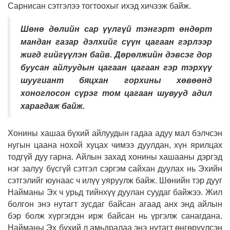
Сарнисан сэтгэлээ тогтоохыг ихэд хичээж байж.
Шөнө дөлийн сар үүлгүй тэнгэрт өндөрт
мандан газар дэлхийг сүүн цагаан гэрлээр
жигд гийгүүлэн байв. Дөрөлжийн дэвсэг дор
буусан айлуудын цагаан цагаан гэр тэрхүү
шуугиант бяцхан горхины хөвөөнд
хоноглосон сүрэг том цагаан шувууд адил
харагдаж байж.
Хонины хашаа бүхий айлуудын гадаа адуу мал бэлчсэн
нугын цаана нохой хуцах чимээ дуулдан, хүн ярилцах
тодгүй дуу гарна. Айлын захад хонины хашааны дэргэд
нэг залуу бүсгүй сэтгэл сэргэм сайхан дуулах нь Эхийн
сэтгэлийг юунаас ч илүү уяруулж байж. Шөнийн тэр дууг
Найманы Эх ч урьд тийнхүү дуулан суудаг байжээ. Жил
болгон энэ нутагт зусдаг байсан агаад анх энд айлын
бэр болж хүргэгдэн ирж байсан нь үргэлж санагдана.
Найманы Эх бүхий л амьдралаа энэ нутагт өнгөрүүлсэн