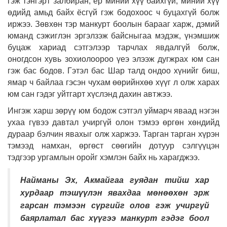
гэж тэнгэрт залбиран, ер миний хүү байхгүй, миний хүү
өдийд амьд байх ёсгүй гэж бодохоос ч буцахгүй болж
иржээ. Зөвхөн тэр манкурт боолын барааг харж, дэмий
юманд сэжиглэн эргэлзэж байсныгаа мэдэж, үнэмшиж
буцаж хариад сэтгэлээр тарчлах явдалгүй болж,
оногдсон хувь зохиолоороо үеэ элээж дугжрах юм сан
гэж бас бодов. Гэтэл бас Шар талд ондоо хүнийг биш,
ямар ч байлаа гэсэн чухам өөрийнхөө хүүг л олж харах
юм сан гэдэг уйтгарт хүслэнд дахин автжээ.
Ингэж харш зөрүү юм бодож сэтгэл уймарч яваад нэгэн
ухаа гүвээ давтал учиргүй олон тэмээ өргөн хөндийд
дураар бэлчин явахыг олж харжээ. Тарган тарган хүрэн
тэмээд намхан, өргөст сөөгийн дотуур сэлгүүцэн
тэдгээр ургамлын оройг хэмлэн байх нь харагджээ.
Найманы Эх, Акмайгаа гуядан тийш хар
хурдаар тэшүүлэн явахдаа мөнөөхөн эрж
гарсан тэмээн сүргийг олов гэж учиргүй
баярлатал бас хүүгээ манкурт гэдэг боол