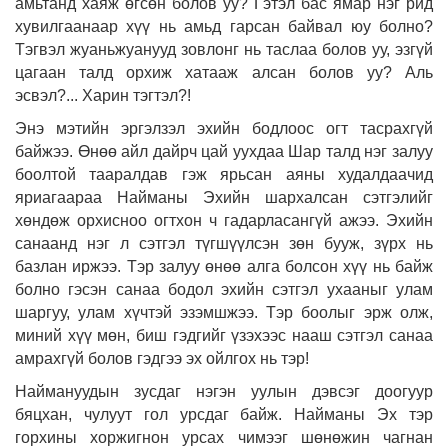
амьтанд хаяж өгсөн болов уу? Гэтэл бас ямар нэг рид
хувилгаанаар хүү нь амьд гарсан байвал юу болно?
Тэгвэл жуаньжуанууд зовлонг нь таслаа болов уу, эзгүй
цагаан талд орхиж хатааж алсан болов уу? Аль
эсвэл?... Харин тэгтэл?!
Энэ мэтийн эргэлзэл эхийн бодлоос огт тасрахгүй
байжээ. Өнөө айл дайрч цай уухдаа Шар талд нэг залуу
боолтой тааралдав гэж ярьсан аяны худалдаачид
яриагаараа Найманы Эхийн шархалсан сэтгэлийг
хөндөж орхисноо огтхон ч гадарласангүй ажээ. Эхийн
санаанд нэг л сэтгэл түгшүүлсэн зөн бууж, зүрх нь
базлан иржээ. Тэр залуу өнөө алга болсон хүү нь байж
болно гэсэн санаа бодол эхийн сэтгэл ухааныг улам
шаргуу, улам хүчтэй эзэмшжээ. Тэр боолыг эрж олж,
миний хүү мөн, биш гэдгийг үзэхээс нааш сэтгэл санаа
амрахгүй болов гэдгээ эх ойлгох нь тэр!
Наймануудын зусдаг нэгэн уулын дэвсэг доогуур
бяцхан, чулуут гол урсдаг байж. Найманы Эх тэр
горхины хоржигнон урсах чимээг шөнөжин чагнан