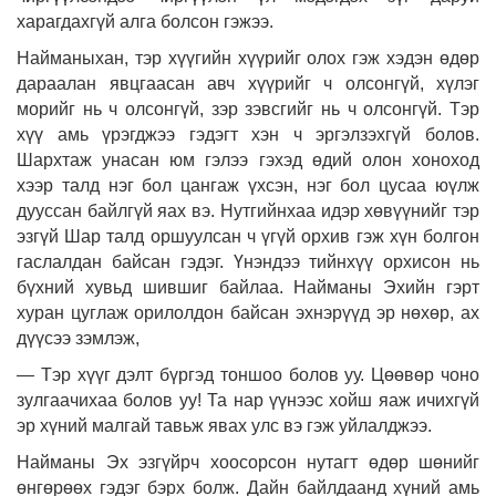
харагдахгүй алга болсон гэжээ.
Найманыхан, тэр хүүгийн хүүрийг олох гэж хэдэн өдөр
дараалан явцгаасан авч хүүрийг ч олсонгүй, хүлэг
морийг нь ч олсонгүй, зэр зэвсгийг нь ч олсонгүй. Тэр
хүү амь үрэгджээ гэдэгт хэн ч эргэлзэхгүй болов.
Шархтаж унасан юм гэлээ гэхэд өдий олон хоноход
хээр талд нэг бол цангаж үхсэн, нэг бол цусаа юүлж
дууссан байлгүй яах вэ. Нутгийнхаа идэр хөвүүнийг тэр
эзгүй Шар талд оршуулсан ч үгүй орхив гэж хүн болгон
гаслалдан байсан гэдэг. Үнэндээ тийнхүү орхисон нь
бүхний хувьд шившиг байлаа. Найманы Эхийн гэрт
хуран цуглаж орилолдон байсан эхнэрүүд эр нөхөр, ах
дүүсээ зэмлэж,
— Тэр хүүг дэлт бүргэд тоншоо болов уу. Цөөвөр чоно
зулгаачихаа болов уу! Та нар үүнээс хойш яаж ичихгүй
эр хүний малгай тавьж явах улс вэ гэж уйлалджээ.
Найманы Эх эзгүйрч хоосорсон нутагт өдөр шөнийг
өнгөрөөх гэдэг бэрх болж. Дайн байлдаанд хүний амь