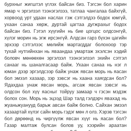
бурхныг жигштэл үглэх байсан биз. Тэгсэн бол харин
ямар ч эргэлзэл тээнэгэлзээ, татлаа чангалаа байхгүй,
хорвоод урт удаан наслах гэж сэтгэлдээ бодох юмгүй,
ухаан санаа хөрж, дуртай цагтаа дугжрахыг бодох
байсан биз. Гэтэл хүүгийн нь бие цогцос олдсонгүй,
хүлэг морин нь эгж ирсэнгүй. Алдсан гарз бүхэн цагийн
эрхээр сэтгэлээс мөлийж мартагддаг болохоор тэр
тухай нутгийнхан нь яваандаа умартаж эхэлсэн хэдий
боловч мөнөөхөн эргэлзэл тээнэгэлзэл эхийн сэтгэл
санааг нь шаналгасаар байж. Ухаан санаа нь нэг л
юман дээр эргэлдсээр байж унаж явсан морь нь яасан
бол эмээл хазаар, зэр зэвсэг нь хаана хаягдсан бол?
Ядахдаа унаж явсан морь, агсаж явсан зэвсэг нь
олдсон бол хүү яасныг тойруу замаар ч гэсэн мэдэж
болох сон. Морь нь эцээд Шар талд гэлдэрч явахад нь
жуаньжуанууд барьж авсан байж болно. Сайхан эмээл
хазаартай хүлэг сайн морь гэдэг мөн л олз. Хэрэв тэгсэн
бол дөрөөнд нь чиргүүлж явсан хүүг нь яасан бол?
Газар малтаж булсан болов уу, хээрийн араатан