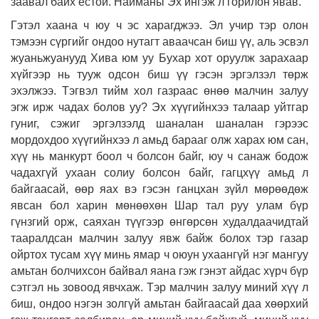
заавал байх ёстой. Найманы Эх ингэж л горилон явав.
Гэтэл хаана ч юу ч эс харагджээ. Эл учир тэр олон
тэмээн сүргийг ондоо нутагт аваачсан биш үү, аль эсвэл
жуаньжуанууд Хива юм уу Бухар хот оруулж зарахаар
хүйгээр нь тууж одсон биш үү гэсэн эргэлзэл төрж
эхэлжээ. Тэгвэл тийм хол газраас өнөө малчин залуу
эгж ирж чадах болов уу? Эх хүүгийнхээ талаар уйтгар
гуниг, сэжиг эргэлзэлд шаналан шаналан гэрээс
мордохдоо хүүгийнхээ л амьд барааг олж харах юм сан,
хүү нь манкурт боол ч болсон байг, юу ч санаж бодож
чадахгүй ухаан солиу болсон байг, гагцхүү амьд л
байгаасай, өөр яах вэ гэсэн ганцхан зүйл мөрөөдөж
явсан бол харин мөнөөхөн Шар тал руу улам бүр
гүнзгий орж, саяхан түүгээр өнгөрсөн худалдаачидтай
тааралдсан малчин залуу явж байж болох тэр газар
ойртох тусам хүү минь ямар ч оюун ухаангүй нэг мангуу
амьтан болчихсон байвал яана гэж гэнэт айдас хүрч бүр
сэтгэл нь зовоод явчхаж. Тэр малчин залуу миний хүү л
биш, ондоо нэгэн золгүй амьтан байгаасай даа хөөрхий