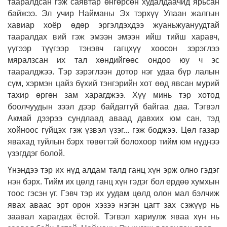
тааралдсан гэж саявтар өнгөрсөн худалдаачид ярьсан
байжээ. Эл учир Найманы Эх тэрхүү Улаан жалгын
хавиар хоёр өдөр эргэлдэхдээ жуаньжуануудтай
тааралдах вий гэж эмээн эмээн ийш тийш харавч,
үүгээр түүгээр тэнэвч гагцхүү хоосон зэрэглээ
мяралзсан их тал хөндийгөөс ондоо юу ч эс
тааралджээ. Тэр зэрэглээн дотор нэг удаа бүр лалын
сүм, хэрмэн цайз бүхий тэнгэрийн хот өөд явсан мурий
тахир өргөн зам харагджээ. Хүү минь тэр хотод
боолчуудын зээл дээр байдаггүй байгаа даа. Тэгвэл
Акмай дээрээ сундлаад аваад давхих юм сан, тэд
хойноос гүйцэх гэж үзвэл үзэг... гэж боджээ. Цөл газар
явахад туйлын бэрх төвөгтэй болохоор тийм юм нүднээ
үзэгддэг болой.
Үнэндээ тэр их нүд алдам талд ганц хүн эрж олно гэдэг
нэн бэрх. Тийм их цөлд ганц хүн гэдэг бол ердөө хумхын
тоос гэсэн үг. Гэвч тэр их уудам цөлд олон мал бэлчиж
явах аваас эрт орон хэзээ нэгэн цагт зах сэжүүр нь
заавал харагдах ёстой. Тэгвэл хариулж яваа хүн нь