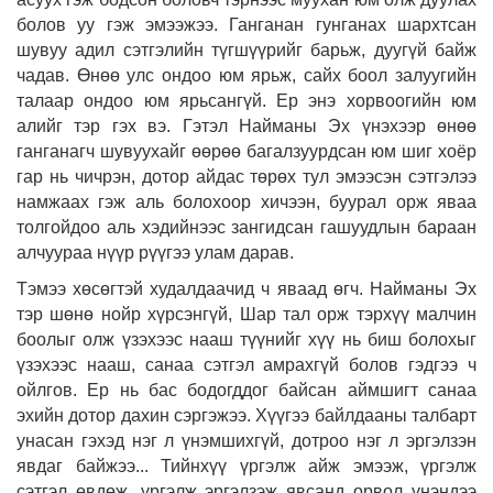
болов уу гэж эмээжээ. Ганганан гунганах шархтсан
шувуу адил сэтгэлийн түгшүүрийг барьж, дуугүй байж
чадав. Өнөө улс ондоо юм ярьж, сайх боол залуугийн
талаар ондоо юм ярьсангүй. Ер энэ хорвоогийн юм
алийг тэр гэх вэ. Гэтэл Найманы Эх үнэхээр өнөө
ганганагч шувуухайг өөрөө багалзуурдсан юм шиг хоёр
гар нь чичрэн, дотор айдас төрөх тул эмээсэн сэтгэлээ
намжаах гэж аль болохоор хичээн, буурал орж яваа
толгойдоо аль хэдийнээс зангидсан гашуудлын бараан
алчуураа нүүр рүүгээ улам дарав.
Тэмээ хөсөгтэй худалдаачид ч яваад өгч. Найманы Эх
тэр шөнө нойр хүрсэнгүй, Шар тал орж тэрхүү малчин
боолыг олж үзэхээс нааш түүнийг хүү нь биш болохыг
үзэхээс нааш, санаа сэтгэл амрахгүй болов гэдгээ ч
ойлгов. Ер нь бас бодогддог байсан аймшигт санаа
эхийн дотор дахин сэргэжээ. Хүүгээ байлдааны талбарт
унасан гэхэд нэг л үнэмшихгүй, дотроо нэг л эргэлзэн
явдаг байжээ... Тийнхүү үргэлж айж эмээж, үргэлж
сэтгэл өвдөж, үргэлж эргэлзэж явсанд орвол үнэндээ