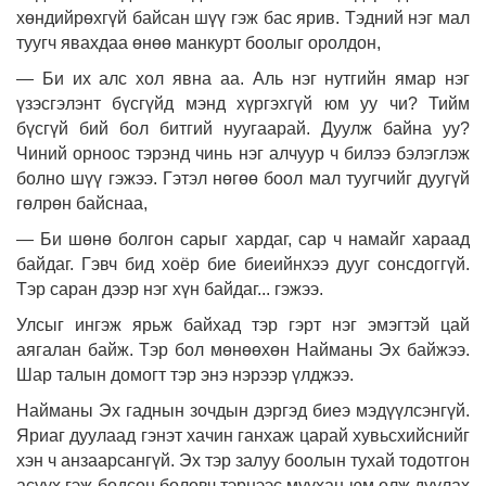
хөндийрөхгүй байсан шүү гэж бас ярив. Тэдний нэг мал
туугч явахдаа өнөө манкурт боолыг оролдон,
— Би их алс хол явна аа. Аль нэг нутгийн ямар нэг
үзэсгэлэнт бүсгүйд мэнд хүргэхгүй юм уу чи? Тийм
бүсгүй бий бол битгий нуугаарай. Дуулж байна уу?
Чиний орноос тэрэнд чинь нэг алчуур ч билээ бэлэглэж
болно шүү гэжээ. Гэтэл нөгөө боол мал туугчийг дуугүй
гөлрөн байснаа,
— Би шөнө болгон сарыг хардаг, сар ч намайг хараад
байдаг. Гэвч бид хоёр бие биеийнхээ дууг сонсдоггүй.
Тэр саран дээр нэг хүн байдаг... гэжээ.
Улсыг ингэж ярьж байхад тэр гэрт нэг эмэгтэй цай
аягалан байж. Тэр бол мөнөөхөн Найманы Эх байжээ.
Шар талын домогт тэр энэ нэрээр үлджээ.
Найманы Эх гаднын зочдын дэргэд биеэ мэдүүлсэнгүй.
Яриаг дуулаад гэнэт хачин ганхаж царай хувьсхийснийг
хэн ч анзаарсангүй. Эх тэр залуу боолын тухай тодотгон
асуух гэж бодсон боловч тэрнээс муухан юм олж дуулах