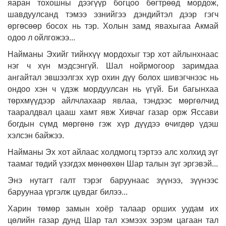
яаран тохошны дээгүүр богцоо бөгтрөөд мордож,
шавдуулсанд тэмээ эзнийгээ дэндийтэл дээр гэгч
өргөсөөр босох нь тэр. Холын замд явахыгаа Акмай
одоо л ойлгожээ...
Найманы Эхийг тийнхүү мордохыг тэр хот айлынхнаас
нэг ч хүн мэдсэнгүй. Шал нойрмогоор заримдаа
ангайтал эвшээлгэх хүр охин дүү болох шивэгчнээс нь
ондоо хэн ч үдэж мордуулсан нь үгүй. Би багынхаа
төрхмүүдээр айлчлахаар явлаа, тэндээс мөргөлчид
тааралдвал цааш хамт явж Хивчаг газар орж Яссави
богдын сүмд мөргөнө гэж хүр дүүдээ өчигдөр үдэш
хэлсэн байжээ.
Найманы Эх хот айлаас холдмогц тэртээ алс холхид зүг
таамаг төдий үзэгдэх мөнөөхөн Шар талын зүг эргэвэй...
Энэ нутагт галт тэрэг баруунаас зүүнээ, зүүнээс
баруунаа үргэлж цувдаг билээ...
Харин төмөр замын хоёр талаар орших уудам их
цөлийн газар дунд Шар тал хэмээх ээрэм цагаан тал