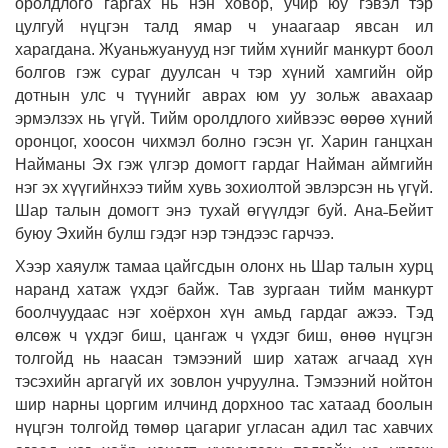
оролдлого гаргах нь нэн ховор, учир юу гэвэл тэр
цулгуй нүцгэн талд ямар ч унаагаар явсан ил
харагдана. Жуаньжуанууд нэг тийм хүнийг манкурт боол
болгов гэж сураг дуулсан ч тэр хүний хамгийн ойр
дотнын улс ч түүнийг аврах юм уу зольж авахаар
эрмэлзэх нь үгүй. Тийм оролдлого хийвээс өөрөө хүний
оронцог, хоосон чихмэл болно гэсэн үг. Харин ганцхан
Найманы Эх гэж үлгэр домогт гардаг Найман аймгийн
нэг эх хүүгийнхээ тийм хувь зохиолтой эвлэрсэн нь үгүй.
Шар талын домогт энэ тухай өгүүлдэг буй. Ана˗Бейит
буюу Эхийн булш гэдэг нэр тэндээс гарчээ.
Хээр хаяулж тамаа цайгсдын олонх нь Шар талын хурц
наранд хатаж үхдэг байж. Тав зургаан тийм манкурт
боолчуудаас нэг хоёрхон хүн амьд гардаг ажээ. Тэд
өлсөж ч үхдэг биш, цангаж ч үхдэг биш, өнөө нүцгэн
толгойд нь наасан тэмээний шир хатаж агчаад хүн
тэсэхийн аргагүй их зовлон учруулна. Тэмээний нойтон
шир нарны цоргим илчинд дорхноо тас хатаад боолын
нүцгэн толгойд төмөр цагариг угласан адил тас хавчих