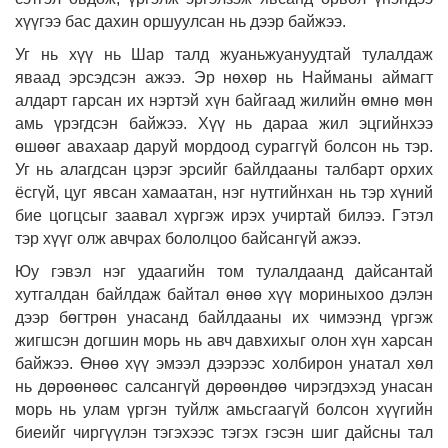
хүүгээ бас дахин оршуулсан нь дээр байжээ.
Уг нь хүү нь Шар талд жуаньжуануудтай тулалдаж
яваад эрсэдсэн ажээ. Эр нөхөр нь Найманы аймагт
алдарт гарсан их нэртэй хүн байгаад жилийн өмнө мөн
амь үрэгдсэн байжээ. Хүү нь дараа жил эцгийнхээ
өшөөг авахаар даруй мордоод сураггүй болсон нь тэр.
Уг нь алагдсан цэрэг эрсийг байлдааны талбарт орхих
ёсгүй, цуг явсан хамаатан, нэг нутгийнхан нь тэр хүний
бие цогцсыг заавал хүргэж ирэх учиртай билээ. Гэтэл
тэр хүүг олж авчрах бололцоо байсангүй ажээ.
Юу гэвэл нэг удаагийн том тулалдаанд дайсантай
хутгалдан байлдаж байтал өнөө хүү мориныхоо дэлэн
дээр бөгтрөн унасанд байлдааны их чимээнд үргэж
жигшсэн догшин морь нь авч давхихыг олон хүн харсан
байжээ. Өнөө хүү эмээл дээрээс холбирон унатал хөл
нь дөрөөнөөс салсангүй дөрөөндөө чирэгдэхэд унасан
морь нь улам үргэн туйлж амьсгаагүй болсон хүүгийн
биеийг чиргүүлэн тэгэхээс тэгэх гэсэн шиг дайсны тал