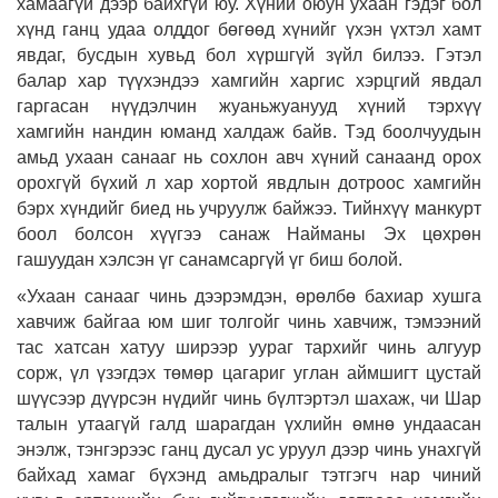
хамаагүй дээр байхгүй юу. Хүний оюун ухаан гэдэг бол
хүнд ганц удаа олддог бөгөөд хүнийг үхэн үхтэл хамт
явдаг, бусдын хувьд бол хүршгүй зүйл билээ. Гэтэл
балар хар түүхэндээ хамгийн харгис хэрцгий явдал
гаргасан нүүдэлчин жуаньжуанууд хүний тэрхүү
хамгийн нандин юманд халдаж байв. Тэд боолчуудын
амьд ухаан санааг нь сохлон авч хүний санаанд орох
орохгүй бүхий л хар хортой явдлын дотроос хамгийн
бэрх хүндийг биед нь учруулж байжээ. Тийнхүү манкурт
боол болсон хүүгээ санаж Найманы Эх цөхрөн
гашуудан хэлсэн үг санамсаргүй үг биш болой.
«Ухаан санааг чинь дээрэмдэн, өрөлбө бахиар хушга
хавчиж байгаа юм шиг толгойг чинь хавчиж, тэмээний
тас хатсан хатуу ширээр уураг тархийг чинь алгуур
сорж, үл үзэгдэх төмөр цагариг углан аймшигт цустай
шүүсээр дүүрсэн нүдийг чинь бүлтэртэл шахаж, чи Шар
талын утаагүй галд шарагдан үхлийн өмнө ундаасан
энэлж, тэнгэрээс ганц дусал ус уруул дээр чинь унахгүй
байхад хамаг бүхэнд амьдралыг тэтгэгч нар чиний