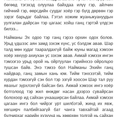
бөгөөд тэгэхэд олуулаа байхдаа илүү гэр, айлчин
гийчний гэр, өөрсдийн суудаг хоёр гэр бүгд дөрвөн гэр
зэрэг барьдаг байлаа. Гэтэл хожим жуаньжуануудын
уулгалан дайрсан тэр цагаас хойш ганц гэртэй үлдсэн
билээ...
Найманы Эх одоо тэр ганц гэрээ орхин одох болов.
Урьд үдшээс аян замд зэхэж хүнс, ус бэлдэж авав. Шар
талд мөн худаг тааралдахгүй байж юуны магад хэмээн
хоёр хөхүүр ахиухан ус зэхэж авав. Акмай хэмээх ингэн
тэмээгээ урьд орой нь ойртуулан гэрийнхээ ойролцоо
тушсан байв. Энэ тэмээ бол Найманы Эхийн ганц
найдвар, ганц замын хань юм. Тийм тэнхээтэй, тийм
хурдан тэмээгүй сэн бол тэр эзгүй хоосон Шар тал руу
явахыг зүрхлэхгүй байсан биз. Акмай хэмээх ингэ хоёр
ботголоод тэр жил өнждөг насан дээрээ сувайрсан
болохоор ид сайхан унааширсан байлаа. Акмай хэмээх
цагаан ингэ бол чийрэг урт шилбэтэй, жинд их явж,
хөгширч палбийгаагүй бат чанга тавхайтай агаад
булчирхаг нарийн хүзүүнд нь хөөрхөн толгой нь сайхан