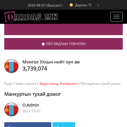
Дархан
C
o
2026-08-07 (Баасан) \
\
Эрдэнэт
C
o
Улаанбаатар
C
o
Дархан
C
Toggl
navig
ҮЙЛ ЯВДЛЫН ТОВЧООН
Монгол Улсын нийт хүн ам
3,739,074
Нүүр
Уран зохиол
Эрүүл мэнд, боловсрол
Манкуртын тухай домог
Манкуртын тухай домог
O.Admin
2023-10-27