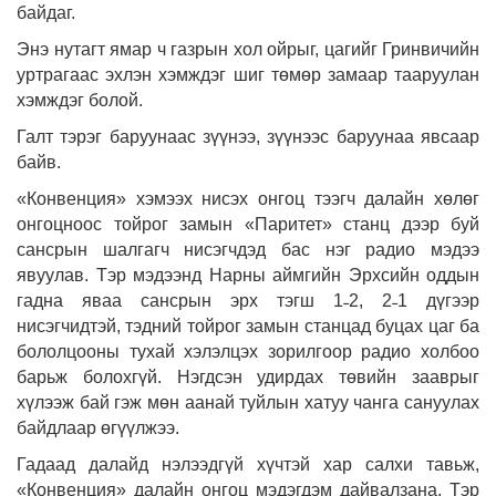
байдаг.
Энэ нутагт ямар ч газрын хол ойрыг, цагийг Гринвичийн
уртрагаас эхлэн хэмждэг шиг төмөр замаар тааруулан
хэмждэг болой.
Галт тэрэг баруунаас зүүнээ, зүүнээс баруунаа явсаар
байв.
«Конвенция» хэмээх нисэх онгоц тээгч далайн хөлөг
онгоцноос тойрог замын «Паритет» станц дээр буй
сансрын шалгагч нисэгчдэд бас нэг радио мэдээ
явуулав. Тэр мэдээнд Нарны аймгийн Эрхсийн оддын
гадна яваа сансрын эрх тэгш 1˗2, 2˗1 дүгээр
нисэгчидтэй, тэдний тойрог замын станцад буцах цаг ба
бололцооны тухай хэлэлцэх зорилгоор радио холбоо
барьж болохгүй. Нэгдсэн удирдах төвийн зааврыг
хүлээж бай гэж мөн аанай туйлын хатуу чанга сануулах
байдлаар өгүүлжээ.
Гадаад далайд нэлээдгүй хүчтэй хар салхи тавьж,
«Конвенция» далайн онгоц мэдэгдэм дайвалзана. Тэр