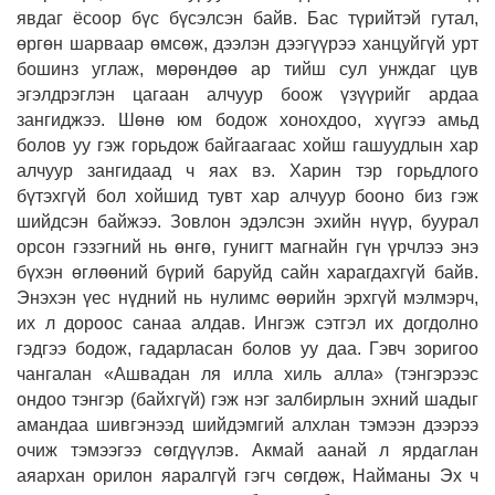
явдаг ёсоор бүс бүсэлсэн байв. Бас түрийтэй гутал,
өргөн шарваар өмсөж, дээлэн дээгүүрээ ханцуйгүй урт
бошинз углаж, мөрөндөө ар тийш сул унждаг цув
эгэлдрэглэн цагаан алчуур боож үзүүрийг ардаа
зангиджээ. Шөнө юм бодож хонохдоо, хүүгээ амьд
болов уу гэж горьдож байгаагаас хойш гашуудлын хар
алчуур зангидаад ч яах вэ. Харин тэр горьдлого
бүтэхгүй бол хойшид тувт хар алчуур бооно биз гэж
шийдсэн байжээ. Зовлон эдэлсэн эхийн нүүр, буурал
орсон гэзэгний нь өнгө, гунигт магнайн гүн үрчлээ энэ
бүхэн өглөөний бүрий баруйд сайн харагдахгүй байв.
Энэхэн үес нүдний нь нулимс өөрийн эрхгүй мэлмэрч,
их л дороос санаа алдав. Ингэж сэтгэл их догдолно
гэдгээ бодож, гадарласан болов уу даа. Гэвч зоригоо
чангалан «Ашвадан ля илла хиль алла» (тэнгэрээс
ондоо тэнгэр (байхгүй) гэж нэг залбирлын эхний шадыг
амандаа шивгэнээд шийдэмгий алхлан тэмээн дээрээ
очиж тэмээгээ сөгдүүлэв. Акмай аанай л ярдаглан
аяархан орилон яаралгүй гэгч сөгдөж, Найманы Эх ч