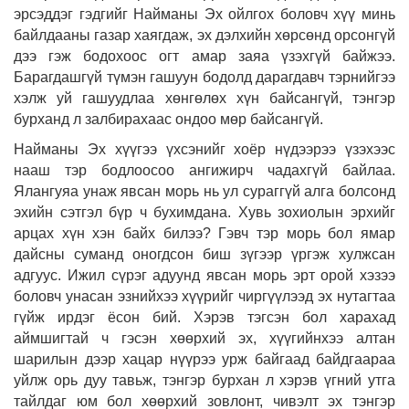
эрсэддэг гэдгийг Найманы Эх ойлгох боловч хүү минь
байлдааны газар хаягдаж, эх дэлхийн хөрсөнд орсонгүй
дээ гэж бодохоос огт амар заяа үзэхгүй байжээ.
Барагдашгүй түмэн гашуун бодолд дарагдавч тэрнийгээ
хэлж уй гашуудлаа хөнгөлөх хүн байсангүй, тэнгэр
бурханд л залбирахаас ондоо мөр байсангүй.
Найманы Эх хүүгээ үхсэнийг хоёр нүдээрээ үзэхээс
нааш тэр бодлоосоо ангижирч чадахгүй байлаа.
Ялангуяа унаж явсан морь нь ул сураггүй алга болсонд
эхийн сэтгэл бүр ч бухимдана. Хувь зохиолын эрхийг
арцах хүн хэн байх билээ? Гэвч тэр морь бол ямар
дайсны суманд оногдсон биш зүгээр үргэж хулжсан
адгуус. Ижил сүрэг адуунд явсан морь эрт орой хэзээ
боловч унасан эзнийхээ хүүрийг чиргүүлээд эх нутагтаа
гүйж ирдэг ёсон бий. Хэрэв тэгсэн бол харахад
аймшигтай ч гэсэн хөөрхий эх, хүүгийнхээ алтан
шарилын дээр хацар нүүрээ урж байгаад байдгаараа
уйлж орь дуу тавьж, тэнгэр бурхан л хэрэв үгний утга
тайлдаг юм бол хөөрхий зовлонт, чивэлт эх тэнгэр