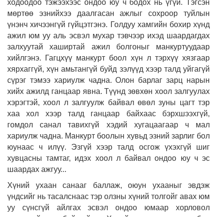
ходоодоо тэжээхээс ондоо юу ч бодох нь үгүй. Тэгсэн
мөртөө эзнийхээ даалгасан ажлыг сохроор туйлын
үнэнч хичээнгүй гүйцэтгэнэ. Голдуу хамгийн бохир хүнд
ажил юм уу аль эсвэл мухар тэвчээр ихэд шаардагдах
залхуутай хаширтай ажил болгоныг манкуртуудаар
хийлгэнэ. Гагцхүү манкурт боол хүн л тэрхүү хязгаар
хярхаггүй, хүн амьтангүй буйд зэлүүд хээр талд уйгагүй
сүрэг тэмээ хариулж чадна. Олон барлаг зарц нарын
хийх ажилд ганцаар явна. Түүнд зөвхөн хоол залгуулах
хэрэгтэй, хоол л залгуулж байвал өвөл зуны цагт тэр
хаа хол хээр талд ганцаар байхаас бэрхшээхгүй,
гомдол санал тавихгүй хэдий хугацаагаар ч мал
хариулж чадна. Манкурт боолын хувьд эзний зарлиг бол
юунаас ч илүү. Эзгүй хээр талд осгож үхэхгүй шиг
хувцасны тамтаг, идэх хоол л байвал ондоо юу ч эс
шаардах ажгуу...
Хүний ухаан санааг баллаж, оюун ухааныг эвдэж
үндсийг нь тасалснаас тэр олзны хүний толгойг авах юм
уу сүнсгүй айлгах эсвэл ондоо юмаар хорловол