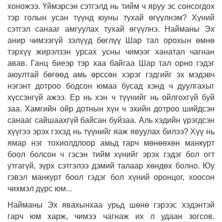
хоножээ. Үймэрсэн сэтгэлд нь тийм ч яруу эс сонсогдох
тэр голын усан түүнд юуны тухай өгүүлнэм? Хүний
сэтгэл санааг амгуулах тухай өгүүлнэ. Найманы Эх
анир чимээгүй зэлүүд бөглүү Шар тал орохын өмнө
тэрхүү жирэлзэн урсах усны чимээг ханатал чагнан
авав. Ганц биеэр тэр хаа байгаа Шар тал орно гэдэг
аюултай бөгөөд амь өрссөн хэрэг гэдгийг эх мэдэвч
нэгэнт дотроо бодсон юмаа бусад хэнд ч дуулгахыг
хүссэнгүй ажээ. Ер нь хэн ч түүнийг нь ойлгохгүй буй
заа. Хамгийн ойр дотнын хүн ч эхийн дотроо шийдсэн
санааг сайшаахгүй байсан буйзаа. Аль хэдийн үрэгдсэн
хүүгээ эрэх гэхэд нь түүнийг яаж явуулах билээ? Хүү нь
ямар нэг тохиолдлоор амьд гарч мөнөөхөн манкурт
боол болсон ч гэсэн тийм хүнийг эрэх гэдэг бол огт
утгагүй, зүрх сэтгэлээ дэмий талаар хөндөх болно. Юу
гэвэл манкурт боол гэдэг бол хүний оронцог, хоосон
чихмэл дүрс юм...
Найманы Эх явахынхаа урьд шөнө гэрээс хэдэнтэй
гарч юм харж, чимээ чагнаж их л удаан зогсов.