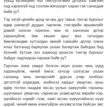
хувьд ертөнцийн бүх гийгүүлэгчийн дотроос хамгийн
пад харанхуй нүд сохлом жигшүүрт наран гэж санагдаж
байв уу?
Тэр эзгүй цөлийн дунд чи орь дуу тавьж тэнгэр бурхныг
өдөр шөнөгүй дуудан тарчилж, тэнгэрийн өршөөлийг
дэмий хоосон горилон, мах яс хангинан дотор
харанхуйлж, бие хөшин арьс мах таталдан
бөөлжсөндөө хутгалдан өмхий самхайн дотор түмэн
ялаа батганад бариулан ухаан балартаж байхдаа бид
бүхнийг бүтээж энэ хорвоод орхисон тэнгэр бурхныг
байдаг чадлаараа харааж байв уу?
Тарчлан зовж зэмдэг болсон оюун ухаан чинь үүрд
харанхуйлж, чиний биеэс хүчээр салгасан ухаан
санаанд чинь өнгөрснийг дурсах учир холбоос
эргэлтгүй алдагдаж, эхийнхээ харцыг умартан, зуны
өдөр тоглон наадаж явсан уулын хажуугийн горхины
шуугианыг умартан, сарнисан ухамсартаа өөрийн нэр,
эцгийнхээ нэрийг гээж, хамт өссөн хүмүүсийнхээ нүүр
царай, чиний өмнө ичингүйрэн инээмсэглэж байсан эмс