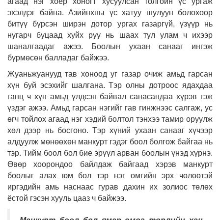
агаад нэг хоёр хоногт хусуулсан толгойн үс ургаж
эхэлдэг байна. Азийнхны үс хатуу шулуун болохоор
битүү бүрсэн ширэн дотор ургах газаргүй, үзүүр нь
нугарч буцаад хуйх руу нь шаах тул улам ч ихээр
шаналгаадаг ажээ. Боолын ухаан санааг ингэж
бүрмөсөн балладаг байжээ.
Жуаньжуанууд тав хоноод уг газар очиж амьд гарсан
хүн буй эсэхийг шалгана. Тэр олны дотроос ядахдаа
ганц ч хүн амьд үлдсэн байвал санасандаа хүрэв гэж
үздэг ажээ. Амьд гарсан нэгийг гав гинжнээс салгаж, ус
өгч тойлох агаад нэг хэдий болтол тэнхээ тамир оруулж
хөл дээр нь босгоно. Тэр хүний ухаан санааг хүчээр
алдуулж мөнөөхөн манкурт гэдэг боол болгож байгаа нь
тэр. Тийм боол бол бие эрүүл арван боолын үнэд хүрнэ.
Өвөр хоорондоо байлдаж байгаад хэрэв манкурт
боолыг алах юм бол тэр нэг омгийн эрх чөлөөтэй
иргэдийн амь наснаас гурав дахин их золиос төлөх
ёстой гэсэн хууль цааз ч байжээ.