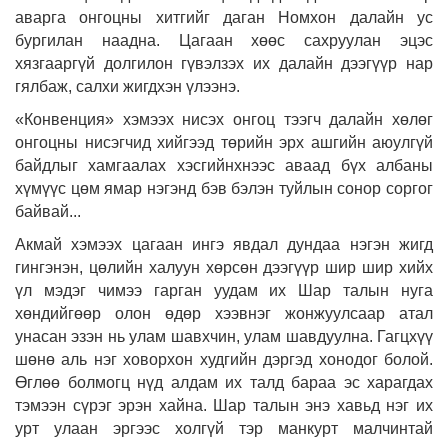
аварга онгоцны хитгийг даган Номхон далайн ус
бургилан наадна. Цагаан хөөс сахруулан эцэс
хязгааргүй долгилон гүвэлзэх их далайн дээгүүр нар
гялбаж, салхи жигдхэн үлээнэ.
«Конвенция» хэмээх нисэх онгоц тээгч далайн хөлөг
онгоцны нисэгчид хийгээд төрийн эрх ашгийн аюулгүй
байдлыг хамгаалах хэсгийнхнээс аваад бүх албаны
хүмүүс цөм ямар нэгэнд бэв бэлэн туйлын сонор соргог
байвай...
Акмай хэмээх цагаан ингэ явдал дундаа нэгэн жигд
гингэнэн, цөлийн халуун хөрсөн дээгүүр шир шир хийх
үл мэдэг чимээ гарган уудам их Шар талын нуга
хөндийгөөр олон өдөр хээвнэг жонжуулсаар атал
унасан эзэн нь улам шавхчин, улам шавдуулна. Гагцхүү
шөнө аль нэг ховорхон худгийн дэргэд хонодог болой.
Өглөө болмогц нүд алдам их талд бараа эс харагдах
тэмээн сүрэг эрэн хайна. Шар талын энэ хавьд нэг их
урт улаан эргээс холгүй тэр манкурт малчинтай