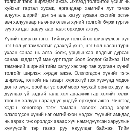
толгойг тэгж ширлэдэг ажээ. Эхлээд толгойтой үсийг нь
хуйхыг гартал хусаж, яргачдаар хамгийн лут тэмээ
алуулж ширийг дэлгэн аль хатуу зузаан хэсгийг эсгэн
авч халуунаар нь өнөө олзны хүний толгойг бүрж түргэн
зуур хатдаг цавуугаар нааж орхидог ажгуу.
Үүнийг ширлэх гэнэ. Тийнхүү толгойгоо ширлүүлсэн хүн
нэг бол уг тамлалтыг даахгүй үхнэ, нэг бол насан турш
ухаан санаа нь алга болж, урьдынхаа явдлыг дурсан
санаж чаддаггүй манкурт гэдэг боол болдог байжээ. Нэг
тэмээний ширний тийм хатуу хэсгээр тав зургаан хүний
толгойг ширлэж хүрдэг ажээ. Олзлогдсон хүнийг тэгж
ширлээд толгойг нь газарт хүргэхгүй гэж хүзүүнд модон
дөнгө зүүж, оройны үс овоймоор муухай орилох дуу нь
дуулдахгүй задгай талд хол аваачиж гар хөлийг хүлж,
төөнөм халуун наранд ус ундгүй орхидог ажээ. Чингээд
хэдэн хоногоор тэгж тамлан зовоох агаад хэрэв
олзлогдсон хүний нэг омгийнхон мэдэж, түүнийг амьдад
нь аврах гэж оролдох аваас хүч нэмэгдүүлсэн харуулын
хүмүүсийг тэр газар руу явуулдаг байжээ. Тийм