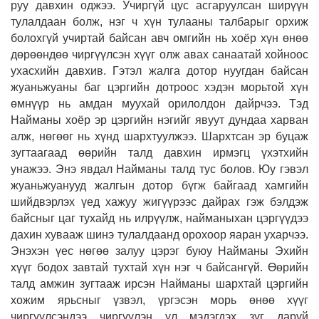
руу давхин оджээ. Учиргүй цус асгаруулсан ширүүн
тулалдаан болж, нэг ч хүн тулааны талбарыг орхиж
болохгүй учиртай байсан авч омгийн нь хоёр хүн өнөө
дөрөөндөө чиргүүлсэн хүүг олж авах санаатай хойноос
ухасхийн давхив. Гэтэл жалга дотор нуугдан байсан
жуаньжуаны баг цэргийн дотроос хэдэн морьтой хүн
өмнүүр нь амдан муухай орилолдон дайрчээ. Тэд
Найманы хоёр эр цэргийн нэгийг явуут дундаа харван
алж, нөгөөг нь хүнд шархтуулжээ. Шархтсан эр буцаж
зугтаагаад өөрийн талд давхин ирмэгц үхэтхийн
унажээ. Энэ явдал Найманы талд тус болов. Юу гэвэл
жуаньжуанууд жалгын дотор бүгж байгаад хамгийн
шийдвэрлэх үед хажуу жигүүрээс дайрах гэж бэлдэж
байсныг цаг тухайд нь илрүүлж, найманыхан цэргүүдээ
дахин хувааж шинэ тулалдаанд орохоор яаран ухарчээ.
Энэхэн үес нөгөө залуу цэрэг буюу Найманы Эхийн
хүүг бодох завтай тухтай хүн нэг ч байсангүй. Өөрийн
талд амжин зугтааж ирсэн Найманы шархтай цэргийн
хожим ярьсныг үзвэл, үргэсэн морь өнөө хүүг
чиргүүлсэндээ чиргүүлэн үл мэдэгдэх зүг даруй