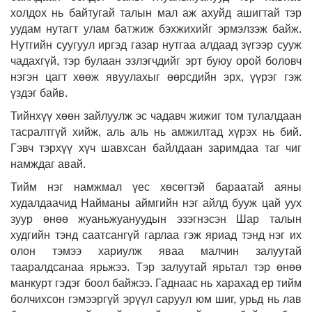
холдох нь байтугай талын мал аж ахуйд ашигтай тэр
уудам нутагт улам батжиж бэхжихийг эрмэлзэж байж.
Нутгийн суугуул иргэд газар нутгаа алдаад зүгээр сууж
чадахгүй, тэр булаан эзлэгчдийг эрт буюу орой боловч
нэгэн цагт хөөж явуулахыг өөрсдийн эрх, үүрэг гэж
үздэг байв.
Тийнхүү хөөн зайлуулж эс чадавч жижиг том тулалдаан
тасралтгүй хийж, аль аль нь амжилтад хүрэх нь бий.
Гэвч тэрхүү хүч шавхсан байлдаан заримдаа таг чиг
намждаг авай.
Тийм нэг намжмал үес хөсөгтэй бараатай аяны
худалдаачид Найманы аймгийн нэг айлд бууж цай уух
зуур өнөө жуаньжуануудын эзэгнэсэн Шар талын
худгийн тэнд саатсангүй гарлаа гэж яриад тэнд нэг их
олон тэмээ хариулж яваа малчин залуутай
тааралдсанаа ярьжээ. Тэр залуутай ярьтал тэр өнөө
манкурт гэдэг боол байжээ. Гаднаас нь харахад ер тийм
болчихсон гэмээргүй эрүүл саруул юм шиг, урьд нь лав