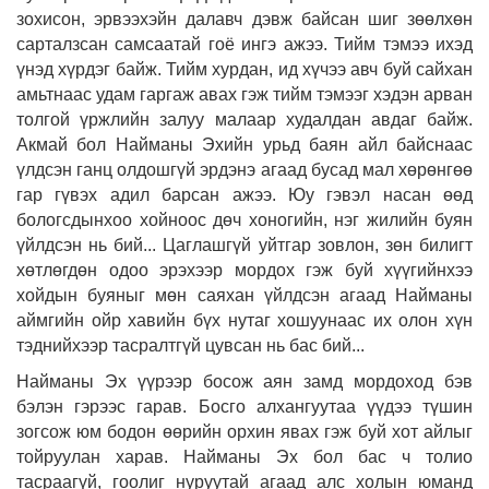
зохисон, эрвээхэйн далавч дэвж байсан шиг зөөлхөн
сарталзсан самсаатай гоё ингэ ажээ. Тийм тэмээ ихэд
үнэд хүрдэг байж. Тийм хурдан, ид хүчээ авч буй сайхан
амьтнаас удам гаргаж авах гэж тийм тэмээг хэдэн арван
толгой үржлийн залуу малаар худалдан авдаг байж.
Акмай бол Найманы Эхийн урьд баян айл байснаас
үлдсэн ганц олдошгүй эрдэнэ агаад бусад мал хөрөнгөө
гар гүвэх адил барсан ажээ. Юу гэвэл насан өөд
бологсдынхоо хойноос дөч хоногийн, нэг жилийн буян
үйлдсэн нь бий... Цаглашгүй уйтгар зовлон, зөн билигт
хөтлөгдөн одоо эрэхээр мордох гэж буй хүүгийнхээ
хойдын буяныг мөн саяхан үйлдсэн агаад Найманы
аймгийн ойр хавийн бүх нутаг хошуунаас их олон хүн
тэднийхээр тасралтгүй цувсан нь бас бий...
Найманы Эх үүрээр босож аян замд мордоход бэв
бэлэн гэрээс гарав. Босго алхангуутаа үүдээ түшин
зогсож юм бодон өөрийн орхин явах гэж буй хот айлыг
тойруулан харав. Найманы Эх бол бас ч толио
тасраагүй, гоолиг нуруутай агаад алс холын юманд