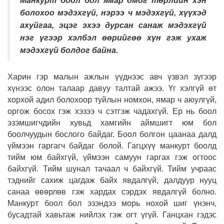
Манкурт боол бол ямар омог төрлийн хэн
болохоо мэдэхгүй, нэрээ ч мэдэхгүй, хүүхэд
ахуйгаа, эцэг эхээ дурсан санаж мэдэхгүй
нэг үгээр хэлбэл өөрийгөө хүн гэж ухаж
мэдэхгүй болдог байна.
Харин гэр малын ажлын үүднээс авч үзвэл зүгээр
хүнээс олон талаар давуу талтай ажээ. Үг хэлгүй өт
хорхой адил болохоор туйлын номхон, ямар ч аюулгүй,
оргож босох гэж хэзээ ч сэтгэж чадахгүй. Ер нь боол
эзэмшигчдийн хувьд хамгийн аймшигт юм бол
боолчуудын бослого байдаг. Боол болгон цаанаа далд
үймээн гаргагч байдаг болой. Гагцхүү манкурт боолд
тийм юм байхгүй, үймээн самуун гаргах гэж огтоос
байхгүй. Тийм шунал тачаал ч байхгүй. Тийм учраас
тэднийг сахиж цагдаж байх явдалгүй, далдуур нууц
санаа өвөрлөв гэж хардах сэрдэх явдалгүй болно.
Манкурт боол бол эзэндээ морь нохой шиг үнэнч,
бусадтай хавьтаж нийлэх гэж огт үгүй. Ганцхан гэдэс