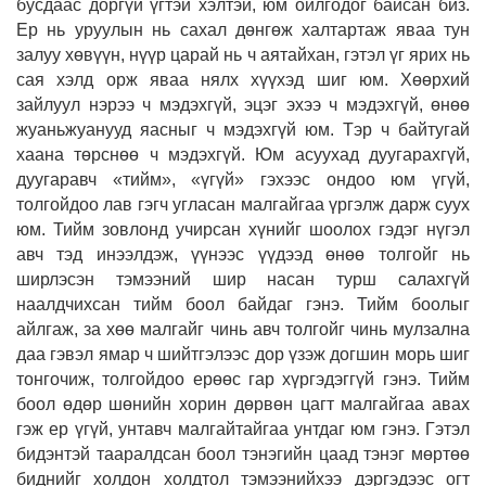
бусдаас доргүй үгтэй хэлтэй, юм ойлгодог байсан биз.
Ер нь уруулын нь сахал дөнгөж халтартаж яваа тун
залуу хөвүүн, нүүр царай нь ч аятайхан, гэтэл үг ярих нь
сая хэлд орж яваа нялх хүүхэд шиг юм. Хөөрхий
зайлуул нэрээ ч мэдэхгүй, эцэг эхээ ч мэдэхгүй, өнөө
жуаньжуанууд яасныг ч мэдэхгүй юм. Тэр ч байтугай
хаана төрснөө ч мэдэхгүй. Юм асуухад дуугарахгүй,
дуугаравч «тийм», «үгүй» гэхээс ондоо юм үгүй,
толгойдоо лав гэгч угласан малгайгаа үргэлж дарж суух
юм. Тийм зовлонд учирсан хүнийг шоолох гэдэг нүгэл
авч тэд инээлдэж, үүнээс үүдээд өнөө толгойг нь
ширлэсэн тэмээний шир насан турш салахгүй
наалдчихсан тийм боол байдаг гэнэ. Тийм боолыг
айлгаж, за хөө малгайг чинь авч толгойг чинь мулзална
даа гэвэл ямар ч шийтгэлээс дор үзэж догшин морь шиг
тонгочиж, толгойдоо ерөөс гар хүргэдэггүй гэнэ. Тийм
боол өдөр шөнийн хорин дөрвөн цагт малгайгаа авах
гэж ер үгүй, унтавч малгайтайгаа унтдаг юм гэнэ. Гэтэл
бидэнтэй тааралдсан боол тэнэгийн цаад тэнэг мөртөө
биднийг холдон холдтол тэмээнийхээ дэргэдээс огт