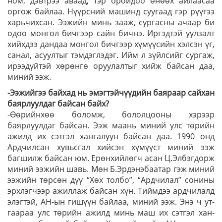
ном, дэвтрээ аваад, тэр оройдоо өнөөх айлаасаа
оргож байлаа. Нүүрсний машинд суугаад гэр рүүгээ
харьчихсан. Ээжийн минь зааж, сургасны ачаар би
одоо монгол бичгээр сайн бичнэ. Иргэдтэй уулзалт
хийхдээ дандаа монгол бичгээр хүмүүсийн хэлсэн үг,
санал, асуултыг тэмдэглэдэг. Ийм л зүйлсийг сургаж,
ирээдүйтэй хөрөнгө оруулалтыг хийж байсан даа,
миний ээж.
-Ээжийгээ байхад нь эмэгтэйчүүдийн баяраар сайхан
баярлуулдаг байсан байх?
-Өөрийнхөө боломж, бололцооны хэрээр
баярлуулдаг байсан. Ээж маань миний улс төрийн
ажилд их сэтгэл хангалуун байсан даа. 1990 онд
Ардчилсан хувьсгал хийсэн хүмүүст миний ээж
багшилж байсан юм. Ерөнхийлөгч асан Ц.Элбэгдорж
миний ээжийн шавь. Мөн Б.Эр­дэнэбаатар гэж миний
ээжийн төрсөн дүү “Хөх тол­бо”, “Ардчилал” сонины
эрхлэгчээр ажил­лаж бай­сан хүн. Тиймдээ ардчилалд
элэг­тэй, АН-ын ги­шүүн байлаа, миний ээж. Энэ ч ут­
гаараа улс төрийн ажилд минь маш их сэтгэл хан­