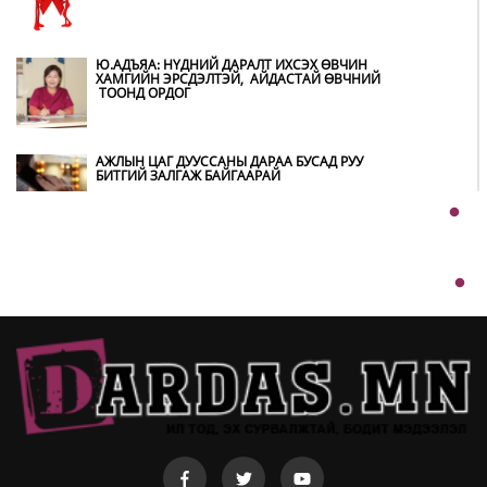
НӨӨЦИЙН МАХНЫ ХУДАЛДАА,
БОРЛУУЛАЛТЫГ НЭЭЛТТЭЙ ИЛ ТОД
БОЛГОНО
Ю.АДЪЯА: НҮДНИЙ ДАРАЛТ ИХСЭХ ӨВЧИН
ХАМГИЙН ЭРСДЭЛТЭЙ, АЙДАСТАЙ ӨВЧНИЙ
ТООНД ОРДОГ
БҮХ ШАТАНД ХЭМНЭЛТИЙН ГОРИМД
ШИЛЖИЖ, НАЙР НААДАМ, ЗӨВЛӨГӨӨН,
ГАДААД ТОМИЛОЛТЫГ ХОРИГЛОЛОО
АЖЛЫН ЦАГ ДУУССАНЫ ДАРАА БУСАД РУУ
БИТГИЙ ЗАЛГАЖ БАЙГААРАЙ
АВТОБЕНЗИН, ДИЗЕЛЬ ТҮЛШНИЙ ОНЦГОЙ
АЛБАН ТАТВАРЫГ ТЭГЛЭЛЭЭ
Ш.БАТСАЙХАН: МАШИН ХААЖ ЗОГССОН
ТЭЭВРИЙН ХЭРЭГСЛИЙН ЭЗЭНТЭЙ 1900-
1234 ДУГААРААР ДАМЖУУЛАН ХОЛБОГДОХ
БОЛОМЖТОЙ
ХЭТ ХАЛУУН ӨДРҮҮД ҮРГЭЛЖЛЭХ УЧРААС
НАРШИХГҮЙ БАЙХЫГ ЗӨВЛӨВ
ТАЙГЫН ГҮН ДЭХ ЖУУЛЧНЫ БААЗУУД
ХЭНИЙХ ВЭ
KHARKHORUM 360° ФЕСТИВАЛЬ 8-Р САРЫН
22-23-НД ТӨВ ЦЭНГЭЛДЭХ ХҮРЭЭЛЭНД
БОЛНО
Ё.БАТБАЯР: Ц.ЭЛБЭГДОРЖ 2007 ОНД ОСОЛ
ГАРГААД Н.БАТСАЙХАН, Н.ОЮУНСҮРЭН
НАРЫН ГЭРТ БҮГЖ БАЙСАН