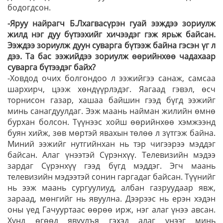
бодогдсон.
-Яруу найрагч Б.Лхагвасүрэн гуай ээждээ зориулж
жилд нэг дуу бүтээхийг хичээдэг гэж ярьж байсан.
Ээждээ зориулж дуун суварга бүтээж байна гэсэн үг л
дээ. Та бас ээжийдээ зориулж өөрийнхөө чадахаар
суварга бүтээдэг байх?
-Ховдод очих болгондоо л ээжийгээ санаж, самсаа
шархирч, цээж хөндүүрлэдэг. Яагаад гэвэл, өсч
торнисон газар, хашаа байшин гээд бүгд ээжийг
минь санагдуулдаг. Ээж маань найман жилийн өмнө
бурхан болсон. Түүнээс хойш өөрийнхөө хэмжээнд
буян хийж, зөв мөртэй явахын төлөө л зүтгэж байна.
Миний ээжийг нутгийнхан нь тэр чигээрээ мэддэг
байсан. Алаг үнээтэй Сүрэнхүү. Телевизийн мэдээ
зардаг Сүрэнхүү гээд бүгд мэддэг. Эгч маань
телевизийн мэдээтэй сонин гаргадаг байсан. Түүнийг
нь ээж маань сургуулиуд, албан газруудаар явж,
зараад, мөнгийг нь явуулна. Дээрээс нь ерэн хэдэн
оны үед Гачууртаас өөрөө ирж, нэг алаг үнээ авсан.
Хүнд өгөөд явуулъя гэхэд алаг үнээг минь