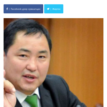
| Facebook дээр хуваалцах
| Жиргэх