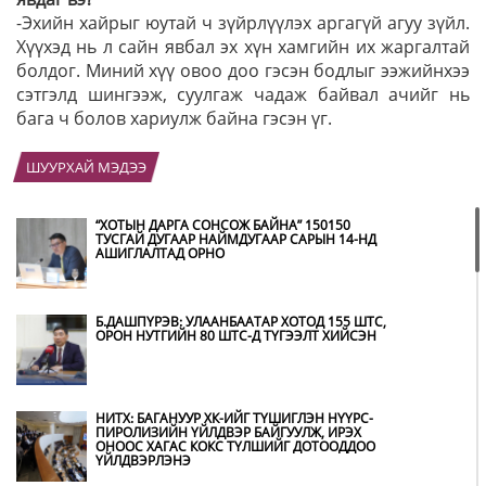
-Эхийн хайрыг юутай ч зүйрлүүлэх аргагүй агуу зүйл.
Хүүхэд нь л сайн явбал эх хүн хамгийн их жаргалтай
болдог. Миний хүү овоо доо гэсэн бодлыг ээжийнхээ
сэтгэлд шингээж, суулгаж чадаж байвал ачийг нь
бага ч болов хариулж байна гэсэн үг.
ШУУРХАЙ МЭДЭЭ
“ХОТЫН ДАРГА СОНСОЖ БАЙНА” 150150
ТУСГАЙ ДУГААР НАЙМДУГААР САРЫН 14-НД
АШИГЛАЛТАД ОРНО
Б.ДАШПҮРЭВ: УЛААНБААТАР ХОТОД 155 ШТС,
ОРОН НУТГИЙН 80 ШТС-Д ТҮГЭЭЛТ ХИЙСЭН
НИТХ: БАГАНУУР ХК-ИЙГ ТҮШИГЛЭН НҮҮРС-
ПИРОЛИЗИЙН ҮЙЛДВЭР БАЙГУУЛЖ, ИРЭХ
ОНООС ХАГАС КОКС ТҮЛШИЙГ ДОТООДДОО
ҮЙЛДВЭРЛЭНЭ