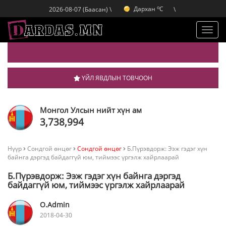
o
Дархан
C
2026-08-07 (Баасан) \
\
o
Эрдэнэт
C
o
Улаанбаатар
C
Toggl
navig
ҮЙЛ ЯВДЛЫН ТОВЧООН
Монгол Улсын нийт хүн ам
3,738,994
Нүүр
Сондгой өнцөг
Сондгой өнцөг
Б.Пүрэвдорж: Ээж гэдэг хүн
байнга дэргэд байдаггүй юм, тиймээс үргэлж хайрлаарай
Б.Пүрэвдорж: Ээж гэдэг хүн байнга дэргэд
байдаггүй юм, тиймээс үргэлж хайрлаарай
O.Admin
2018-04-30