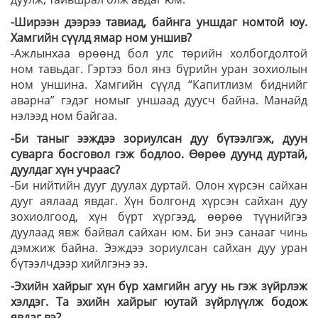
-Ширээн дээрээ тавиад, байнга уншдаг номтой юу.
Хамгийн сүүлд ямар ном уншив?
-Ажлынхаа өрөөнд бол улс төрийн хол­бог­долтой
ном тавьдаг. Гэртээ бол янз бүрийн уран зохиолын
ном уншина. Хамгийн сүүлд “Капит­лизм биднийг
аварна” гэдэг номыг уншаад дуусч бай­на. Манайд
нэлээд ном байгаа.
-Би таныг ээждээ зориулсан дуу бүтээлгэж, дуун
суварга босговол гэж бодлоо. Өөрөө дуунд дуртай,
дуулдаг хүн учраас?
-Би нийтийн дууг дуулах дуртай. Олон хүрсэн сайхан
дууг аялаад явдаг. Хүн болгонд хүрсэн сайхан дуу
зохиолгоод, хүн бүрт хүргээд, өөрөө түүнийгээ
дуулаад явж байвал сайхан юм. Би энэ санааг чинь
дэмжиж байна. Ээждээ зориулсан сайхан дуу уран
бүтээлчдээр хийлгэнэ ээ.
-Эхийн хайрыг хүн бүр хамгийн агуу нь гэж зүйрлэж
хэлдэг. Та эхийн хайрыг юутай зүйрлүүлж бодож
явдаг вэ?