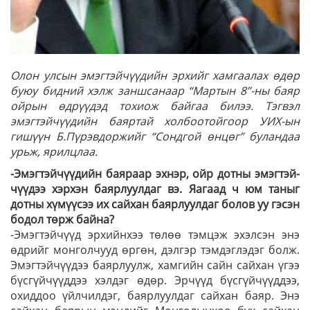
Олон улсын эмэгтэйчүүдийн эрхийг хамгаалах өдөр
буюу бидний хэлж заншсанаар “Мартын 8”-ны баяр
ойрын өдрүүдэд тохиож байгаа билээ. Тэгвэл
эмэгтэйчүүдийн баяртай холбоотойгоор УИХ-ын
гишүүн Б.Пүрэвдоржийг “Сондгой өнцөг” буландаа
урьж, ярилцлаа.
-Эмэгтэйчүүдийн бая­раар эхнэр, ойр дотны эмэг­тэй­
чүүдээ хэрхэн баяр­луулдаг вэ. Яагаад ч юм таныг
дотны хүмүүсээ их сайхан баярлуулдаг болов уу гэсэн
бодол төрж байна?
-Эмэгтэйчүүд эрхийнхээ төлөө тэмцэж эхэлсэн энэ
өдрийг монголчууд өргөн, дэлгэр тэмдэглэдэг болж.
Эмэгтэйчүүдээ баярлуулж, хамгийн сайн сайхан үгээ
бүсгүйчүүддээ хэлдэг өдөр. Эрчүүд бүсгүйчүүддээ,
охид­доо үйлчилдэг, баяр­луул­даг сайхан баяр. Энэ