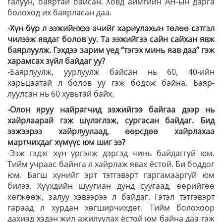
галуун, баяр­тай байсан. Ховд аймгийн АН-ын дарга
бо­лоход их баярласан даа.
-Хүн бүр л ээжийнхээ ачийг хариулахын төлөө сэтгэл
чилээж явдаг болов уу. Та ээжийгээ сайн сайхан явж
баярлуулж. Гэхдээ зарим үед “тэгэх минь яав даа” гэж
харамсах зүйл байдаг уу?
-Баярлуулж, уурлуулж байсан нь 60, 40-ийн
харьцаатай л болов уу гэж бодож байна. Баяр­
луулсан нь 60 хувьтай байх.
-Олон яруу найрагчид ээжийгээ байгаа дээр нь
хайрлаарай гэж шүлэглэж, сургасан байдаг. Бид
ээжээрээ хайрлуулаад, өөрсдөө хайрлахаа
мартчихдаг хүмүүс юм шиг ээ?
-Ээж гэдэг хүн үргэлж дэргэд чинь байдаггүй юм.
Тийм учраас байнга л хайрлаж явах ёстой. Би боддог
юм. Багш хүнийг эрт тэтгэвэрт гаргамааргүй юм
билээ. Хүүхдийн шуугиан дунд суугаад, өөрийгөө
хөгжөөж, залуу хэвээрээ л байдаг. Гэтэл тэтгэвэрт
гараад л хурдан хөгширчихдөг. Тийм болохоор
дахиад хэдэн жил ажилуулах ёстой юм байна даа гэж