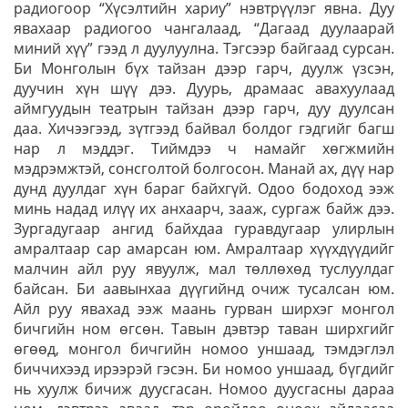
радиогоор “Хүсэлтийн хариу” нэвтрүүлэг явна. Дуу
явахаар радиогоо чангалаад, “Дагаад дуулаарай
миний хүү” гээд л дуулуулна. Тэгсээр байгаад сурсан.
Би Монголын бүх тайзан дээр гарч, дуулж үзсэн,
дуучин хүн шүү дээ. Дуурь, драмаас авахуулаад
аймгуудын театрын тайзан дээр гарч, дуу дуулсан
даа. Хичээгээд, зүтгээд байвал болдог гэдгийг багш
нар л мэддэг. Тиймдээ ч намайг хөгжмийн
мэдрэмжтэй, сонсголтой болгосон. Манай ах, дүү нар
дунд дуулдаг хүн бараг байхгүй. Одоо бодоход ээж
минь надад илүү их анхаарч, зааж, сургаж байж дээ.
Зургадугаар ангид байхдаа гуравдугаар улирлын
амралтаар сар амарсан юм. Амралтаар хүүхдүүдийг
малчин айл руу явуулж, мал төллөхөд туслуулдаг
бай­сан. Би аавынхаа дүүгийнд очиж тусалсан юм.
Айл руу явахад ээж маань гурван ширхэг монгол
бичгийн ном өгсөн. Тавын дэвтэр таван ширхгийг
өгөөд, монгол бичгийн номоо уншаад, тэмдэглэл
биччихээд ирээрэй гэсэн. Би номоо уншаад, бүгдийг
нь хуулж бичиж дуусгасан. Номоо дуусгасны дараа