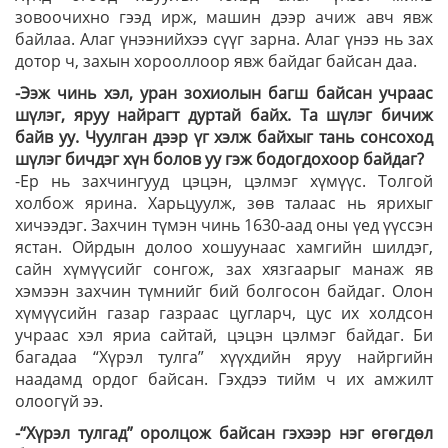
зовоочихно гээд ирж, машин дээр ачиж авч явж
байлаа. Алаг үнээнийхээ сүүг зарна. Алаг үнээ нь зах
дотор ч, захын хорооллоор явж байдаг байсан даа.
-Ээж чинь хэл, уран зохиолын багш байсан учраас
шүлэг, яруу найрагт дуртай байх. Та шүлэг бичиж
байв уу. Чуулган дээр үг хэлж байхыг тань сонсоход
шүлэг бичдэг хүн болов уу гэж бодогдохоор байдаг?
-Ер нь захчингууд цэцэн, цэлмэг хүмүүс. Толгой
холбож ярина. Харьцуулж, зөв талаас нь ярихыг
хичээдэг. Захчин түмэн чинь 1630-аад оны үед үүссэн
ястан. Ойрдын долоо хошуунаас хамгийн шилдэг,
сайн хүмүүсийг сонгож, зах хязгаарыг манаж яв
хэмээн захчин түмнийг бий болгосон байдаг. Олон
хүмүүсийн газар газраас цугларч, цус их холдсон
учраас хэл яриа сайтай, цэцэн цэлмэг байдаг. Би
багадаа “Хүрэл тулга” хүүхдийн яруу найргийн
наадамд ордог байсан. Гэхдээ тийм ч их амжилт
олоогүй ээ.
-“Хүрэл тулгад” оролцож байсан гэхээр нэг өгөгдөл