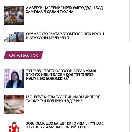
АМАРГҮЙ ЦАГ ҮЕИЙГ ИРЭХ ӨДРҮҮДЭД Ч БИД
ХАМТДАА Л ДАВАН ТУУЛНА
ОХУ-ААС СҮХБААТАР БООМТООР ОРЖ ИРСЭН
ШАТАХУУНЫ МЭДЭЭЛЭЛ
САНАЛ БОЛГОХ
ҮЕР УСНЫ БОЛЗОШГҮЙ АЮУЛААС
СЭРГИЙЛЖ, ХОЛБОГДОХ БАЙГУУЛЛАГУУД
ӨНДӨРЖҮҮЛСЭН БЭЛЭН БАЙДАЛД АЖИЛЛАЖ
ТЭТГЭВЭР ТОГТООЛГОСОН АТЛАА АЖИЛ
БАЙНА
ЭРХЭЛЖ НДШ ТӨЛСӨН БОЛ ТЭТГЭВРЭЭ
НЭМҮҮЛЭХ БОЛОМЖТОЙ
НИТХ-ЫН ТӨЛӨӨЛӨГЧИД COP17 БАГА
ХУРЛЫН БЭЛТГЭЛ АЖЛЫН ТАЛААР
МЭДЭЭЛЭЛ СОНСЛОО
М.ЭНХТУЯА: ТЭМБҮҮ ӨВЧНИЙ ЭМЧИЛГЭЭГ
ТАСЛАХГҮЙ БОЛ БҮРЭН ЭДГЭРНЭ
МОНГОЛ УЛС “COP17”-Д “ТАЛ ХЭЭРИЙН
ТӨЛӨВЛӨГӨӨ”-ГӨӨ ТАНИЛЦУУЛНА
ЗӨВЛӨМЖ: ДОХ БА ШИНЖ ТЭМДЭГ, ТҮҮНЭЭС
ХЭРХЭН УРЬДЧИЛАН СЭРГИЙЛЭХ ВЭ