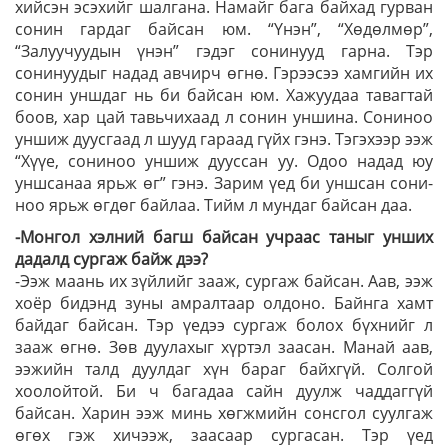
хийсэн эсэхийг шалгана. Намайг бага байхад гурван
сонин гардаг байсан юм. “Үнэн”, “Хөдөлмөр”,
“Залуучуудын үнэн” гэдэг сонинууд гарна. Тэр
сонинуудыг надад авчирч өгнө. Гэрээсээ хамгийн их
сонин уншдаг нь би байсан юм. Хажуудаа тавагтай
боов, хар цай тавьчихаад л сонин уншина. Сониноо
уншиж дуусгаад л шууд гараад гүйх гэнэ. Тэгэхээр ээж
“Хүүе, со­ниноо уншиж дууссан уу. Одоо надад юу
унш­са­наа ярьж өг” гэнэ. Зарим үед би уншсан сони­
ноо ярьж өгдөг байлаа. Тийм л мундаг байсан даа.
-Монгол хэлний багш байсан учраас таныг унших
дадалд сургаж байж дээ?
-Ээж маань их зүйлийг зааж, сургаж байсан. Аав, ээж
хоёр бидэнд зуны амралтаар олдоно. Байнга хамт
байдаг байсан. Тэр үедээ сургаж болох бүхнийг л
зааж өгнө. Зөв дуулахыг хүртэл заасан. Манай аав,
ээжийн талд дуулдаг хүн бараг байхгүй. Солгой
хоолойтой. Би ч багадаа сайн дуулж чаддаггүй
байсан. Харин ээж минь хөгжмийн сонсгол суулгаж
өгөх гэж хичээж, заасаар сургасан. Тэр үед