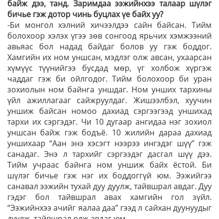
байж дээ, танд. Заримдаа ээжийнхээ талаар шүлэг
бичье гэж дотор чинь буцлах үе байх уу?
-Би монгол хэлний хичээлдээ сайн байсан. Тийм
болохоор хэлэх үгээ зөв сонгоод ярьчих хэмжээний
авьяас бол надад байдаг болов уу гэж боддог.
Хамгийн их ном уншсан, мэдлэг олж авсан, ухаарсан
хүмүүс түүнийгээ бусдад мөр, үг холбож хүргэж
чаддаг гэж би ойлгодог. Тийм болохоор би уран
зохиолын ном байнга уншдаг. Ном унших тархины
үйл ажиллагааг сайжруулдаг. Жишээлбэл, хуучин
уншиж байсан номоо дахиад сэргээгээд уншихад
тархи их сэргэдэг. Чи 10 дугаар ангидаа нэг зохиол
уншсан байж гэж бодъё. 10 жилийн дараа дахиад
уншихаар “Аан энэ хэсэгт нээрээ ингэдэг шүү” гэж
санадаг. Энэ л тархийг сэргээдэг дасгал шүү дээ.
Тийм учраас байнга ном уншиж байх ёстой. Би
шүлэг бичье гэж нэг их боддоггүй юм. Ээжийгээ
санавал ээжийн тухай дуу дуулж, тайвшрал авдаг. Дуу
гэдэг бол тайвшрал авах хамгийн гол зүйл.
“Ээжийнхээ ачийг яалаа даа” гээд л сайхан дуунуудыг
дуулж, тайвшрал олж авдаг юм.