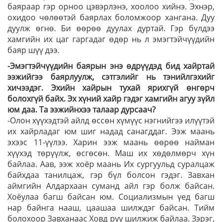
баяраар гэр орноо цэвэрлэнэ, хоолоо хийнэ. Эхнэр,
охидоо чөлөөтэй баярлах боломжоор хангана. Дуу
дуулж өгнө. Би өөрөө дуулах дуртай. Гэр бүлдээ
хамгийн их цаг гаргадаг өдөр нь л эмэгтэйчүүдийн
баяр шүү дээ.
-Эмэгтэйчүүдийн баярын энэ өдрүүдэд бид хайртай
ээжийгээ баярлуулж, сэтгэлийг нь тэнийлгэхийг
хичээдэг. Эхийн хайрын тухай ярихгүй өнгөрч
болохгүй байх. Эх хүний хайр гэдэг хамгийн агуу зүйл
юм даа. Та ээжийнхээ талаар дурсаач?
-Олон хүүхэдтэй айлд өссөн хүмүүс нэгнийгээ илүүтэй
их хайрладаг юм шиг надад санагддаг. Ээж маань
эхээс 11-үүлээ. Харин ээж маань өөрөө найман
хүүхэд төрүүлж, өсгөсөн. Маш их хөдөлмөрч хүн
байлаа. Аав, ээж хоёр маань Их сургуульд суралцаж
байхдаа танилцаж, гэр бүл болсон гэдэг. Завхан
аймгийн Алдархаан суманд айл гэр болж байсан.
Хоёулаа багш байсан юм. Социализмын үед багш
нар байнга нааш, цаашаа шилждэг байсан. Тийм
болохоор Завханаас Ховд руу шилжиж байлаа. Зэрэг,