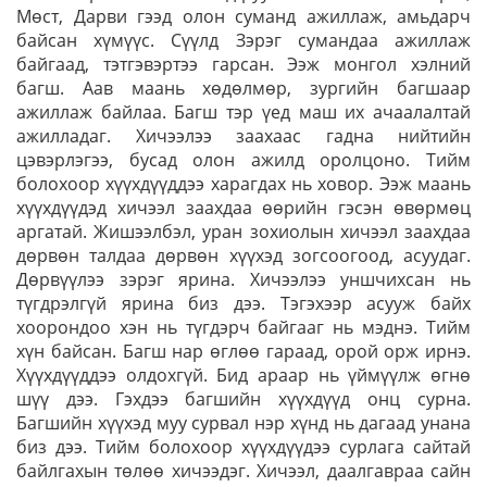
Мөст, Дарви гээд олон суманд ажиллаж, амьдарч
байсан хүмүүс. Сүүлд Зэрэг сумандаа ажиллаж
байгаад, тэтгэвэртээ гарсан. Ээж монгол хэлний
багш. Аав маань хөдөлмөр, зургийн багшаар
ажиллаж байлаа. Багш тэр үед маш их ачаалалтай
ажилладаг. Хичээлээ заахаас гадна нийтийн
цэвэрлэгээ, бусад олон ажилд оролцоно. Тийм
болохоор хүүхдүүддээ харагдах нь ховор. Ээж маань
хүүхдүүдэд хичээл заахдаа өөрийн гэсэн өвөрмөц
аргатай. Жишээлбэл, уран зохиолын хичээл заахдаа
дөрвөн талдаа дөрвөн хүүхэд зогсоогоод, асуудаг.
Дөрвүүлээ зэрэг ярина. Хичээлээ уншчихсан нь
түгдрэлгүй ярина биз дээ. Тэгэхээр асууж байх
хоорондоо хэн нь түгдэрч байгааг нь мэднэ. Тийм
хүн байсан. Багш нар өглөө гараад, орой орж ирнэ.
Хүүхдүүддээ олдохгүй. Бид араар нь үймүүлж өгнө
шүү дээ. Гэхдээ багшийн хүүхдүүд онц сурна.
Багшийн хүүхэд муу сурвал нэр хүнд нь дагаад унана
биз дээ. Тийм болохоор хүүхдүүдээ сурлага сайтай
байлгахын төлөө хичээдэг. Хичээл, даалгавраа сайн