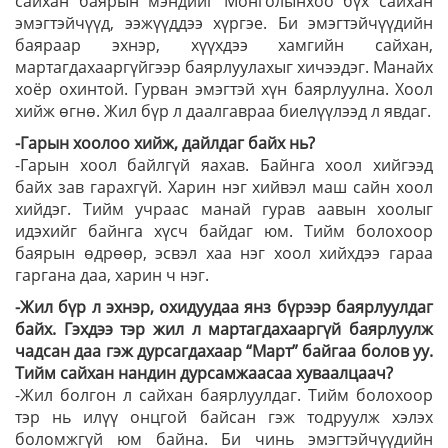
сайхан баярын мэн­дийг Монголынхоо бүх сайхан
эмэгтэйчүүд, ээжүүддээ хүргэе. Би эмэг­тэйчүүдийн
баяраар эхнэр, хүүхдээ хамгийн сайхан,
мартагдахааргүйгээр баярлуулахыг хи­чээдэг. Манайх
хоёр охинтой. Гурван эмэгтэй хүн баярлуулна. Хоол
хийж өгнө. Жил бүр л даал­гавраа биелүүлээд л явдаг.
-Гарын хоолоо хийж, дайлдаг байх нь?
-Гарын хоол байлгүй яахав. Байнга хоол хийгээд
байх зав гарахгүй. Харин нэг хийвэл маш сайн хоол
хийдэг. Тийм учраас манай гурав аавын хоолыг
идэхийг байнга хүсч байдаг юм. Тийм болохоор
баярын өдрөөр, эсвэл хаа нэг хоол хийхдээ гараа
гаргана даа, харин ч нэг.
-Жил бүр л эхнэр, охидуудаа янз бүрээр баярлуулдаг
байх. Гэхдээ тэр жил л мартагдахааргүй баярлуулж
чадсан даа гэж дурсагдахаар “Март” байгаа болов уу.
Тийм сайхан нандин дурсамжаасаа хуваалцаач?
-Жил болгон л сайхан баярлуулдаг. Тийм болохоор
тэр нь илүү онцгой байсан гэж тод­руулж хэлэх
боломжгүй юм байна. Би чинь эмэг­тэйчүүдийн